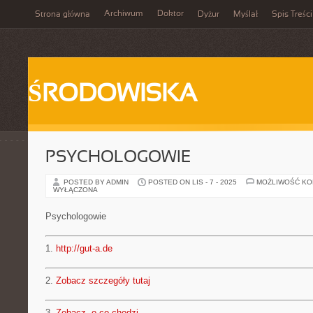
Archiwum
Doktor
Strona główna
Dyżur
Myślał
Spis Treści
ŚRODOWISKA
PSYCHOLOGOWIE
POSTED BY ADMIN
POSTED ON LIS - 7 - 2025
MOŻLIWOŚĆ K
WYŁĄCZONA
Psychologowie
1.
http://gut-a.de
2.
Zobacz szczegóły tutaj
3.
Zobacz, o co chodzi