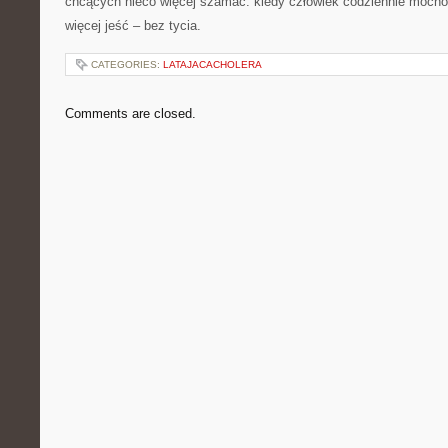
chcących nieco więcej szamać: kiedy człowiek codziennie mocno 
więcej jeść – bez tycia.
CATEGORIES:
LATAJACACHOLERA
Comments are closed.