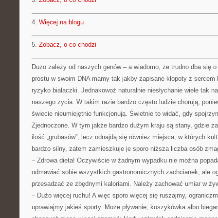
4.
Więcej na blogu
5.
Zobacz, o co chodzi
Dużo zależy od naszych genów – a wiadomo, że trudno dba się o w
prostu w swoim DNA mamy tak jakby zapisane kłopoty z sercem
ryzyko białaczki. Jednakowoż naturalnie niesłychanie wiele tak n
naszego życia. W takim razie bardzo często ludzie chorują, poni
świecie nieumiejętnie funkcjonują. Świetnie to widać, gdy spojrz
Zjednoczone. W tym jakże bardzo dużym kraju są stany, gdzie z
ilość „grubasów”, lecz odnajdą się również miejsca, w których kul
bardzo silny, zatem zamieszkuje je sporo niższa liczba osób zm
– Zdrowa dieta! Oczywiście w żadnym wypadku nie można popada
odmawiać sobie wszystkich gastronomicznych zachcianek, ale o
przesadzać ze zbędnymi kaloriami. Należy zachować umiar w żyw
– Dużo więcej ruchu! A więc sporo więcej się ruszajmy, ogranic
uprawiajmy jakieś sporty. Może pływanie, koszykówka albo biegan