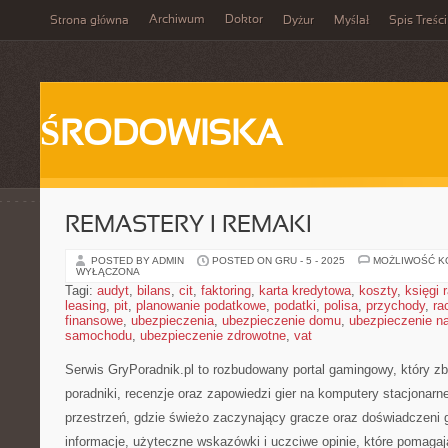
Archiwum
Doktor
Strona główna
Dyżur
Myślał
Spis Treści
ŚRODOWISKA
REMASTERY I REMAKI
POSTED BY ADMIN
POSTED ON GRU - 5 - 2025
MOŻLIWOŚĆ 
WYŁĄCZONA
Tagi:
audyt
,
bilans
,
cit
,
faktoring
,
karta kredytowa
,
koszty
,
księgi
leasing
,
pit
,
planowanie podatkowe
,
podatki
,
polisa
,
przychody
,
ra
finansowe
,
ubezpieczenia
,
ubezpieczenie domu
,
ubezpieczenie na
samochodu
,
ubezpieczenie zdrowotne
,
vat
Serwis GryPoradnik.pl to rozbudowany portal gamingowy, który z
poradniki, recenzje oraz zapowiedzi gier na komputery stacjonarn
przestrzeń, gdzie świeżo zaczynający gracze oraz doświadczeni g
informacje, użyteczne wskazówki i uczciwe opinie, które pomaga