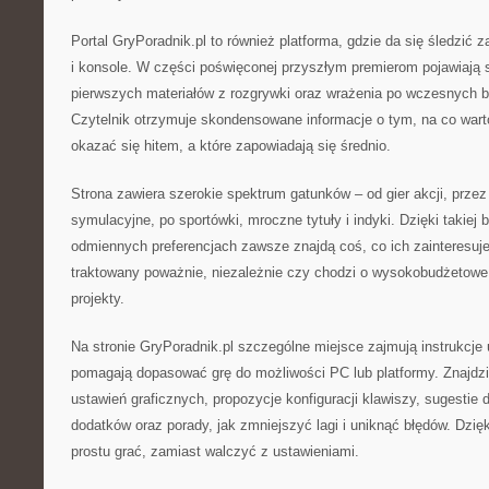
Portal GryPoradnik.pl to również platforma, gdzie da się śledzić
i konsole. W części poświęconej przyszłym premierom pojawiają s
pierwszych materiałów z rozgrywki oraz wrażenia po wczesnych bui
Czytelnik otrzymuje skondensowane informacje o tym, na co warto
okazać się hitem, a które zapowiadają się średnio.
Strona zawiera szerokie spektrum gatunków – od gier akcji, przez
symulacyjne, po sportówki, mroczne tytuły i indyki. Dzięki takiej 
odmiennych preferencjach zawsze znajdą coś, co ich zainteresuje
traktowany poważnie, niezależnie czy chodzi o wysokobudżetowe 
projekty.
Na stronie GryPoradnik.pl szczególne miejsce zajmują instrukcje u
pomagają dopasować grę do możliwości PC lub platformy. Znajdz
ustawień graficznych, propozycje konfiguracji klawiszy, sugestie
dodatków oraz porady, jak zmniejszyć lagi i uniknąć błędów. Dzi
prostu grać, zamiast walczyć z ustawieniami.