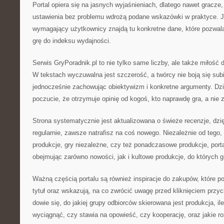
Portal opiera się na jasnych wyjaśnieniach, dlatego nawet gracze, 
ustawienia bez problemu wdrożą podane wskazówki w praktyce. J
wymagający użytkownicy znajdą tu konkretne dane, które pozwal
grę do indeksu wydajności.
Serwis GryPoradnik.pl to nie tylko same liczby, ale także miłość d
W tekstach wyczuwalna jest szczerość, a twórcy nie boją się sub
jednocześnie zachowując obiektywizm i konkretne argumenty. Dzi
poczucie, że otrzymuje opinię od kogoś, kto naprawdę gra, a nie
Strona systematycznie jest aktualizowana o świeże recenzje, dz
regularnie, zawsze natrafisz na coś nowego. Niezależnie od tego, 
produkcje, gry niezależne, czy też ponadczasowe produkcje, port
obejmując zarówno nowości, jak i kultowe produkcje, do których g
Ważną częścią portalu są również inspiracje do zakupów, które p
tytuł oraz wskazują, na co zwrócić uwagę przed kliknięciem przyc
dowie się, do jakiej grupy odbiorców skierowana jest produkcja, il
wyciągnąć, czy stawia na opowieść, czy kooperację, oraz jakie r