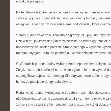
w trakcie przygody.
Na tej stronie nie brakuje także porad do osiągnięć i omówień wy
zaliczyć grę na sto procent. fani wyzwań znajdą tu opisy najbard
osiągnięć, sposoby ich zaliczenia oraz podpowiedzi, które oszcz
Serwis buduje zawartość zarówno do graczy PC, jak i do użytkow
Dzięki temu jakikolwiek system wybierasz, na tym blogu znajdzie
dopasowane do Twoich potrzeb. Strona pomaga w wyborze wydani
różnymi edycjami, a także podkreśla kwestie działania w cross-pl
GryPoradnik.pl to naturalny wybór przed rozpoczęciem kolejnej pr
Znajdziesz tu podpowiedzi na to, w co ograć solo, a co wybrać d
szczegółowe zapowiedzi pomogą Ci odkrywać nowe serie, a tipy 
by każde podejście do gry była płynna.
Portal wciąż rośnie, wzbogacając strukturę treści i dopasowując s
użytkowników. aktualne zapowiedzi, analizy zmian na rynku oraz 
że ten serwis staje się kompendium dla gracza, do której dobrze 