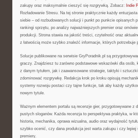
zakupy oraz maksymalnie cieszyć się rozgrywką. Zobacz:
Indie 
Rozładowanie Stresu. Na tej stronie praktycznie każdy entuzjasta
siebie – od rozbudowanych solucji i punkt po punkcie opisanych p
rankingi sprzętu, po analizy najważniejszych premier oraz omów
produkcji. Strona stawia na jakość treści, czytelność oraz aktual
z łatwością może szybko znaleźć informacje, których potrzebuje 
Solucje publikowane na serwisie GryPoradnik.pl są przygotowywa
graczy. Znajdziesz tu zarówno podstawowe wskazówki dla osób, kt
z danym tytułem, jak i zaawansowane strategie, taktyki i sztuczki
zdominować rozgrywkę. Redakcja krok po kroku opisują mechaniki
systemy rozwoju postaci czy tajne funkcje, tak aby każdy użytko
nowym tytule.
Ważnym elementem portalu są recenzje gier, przygotowywane z db
pustych sloganów. Każda recenzja to perspektywa praktyka, w k
historia, mechanika, oprawa wizualna, audio oraz wydajność tytu
szybko ocenić, czy dana produkcja jest warta zakupu i czy lepiej 
premiery.