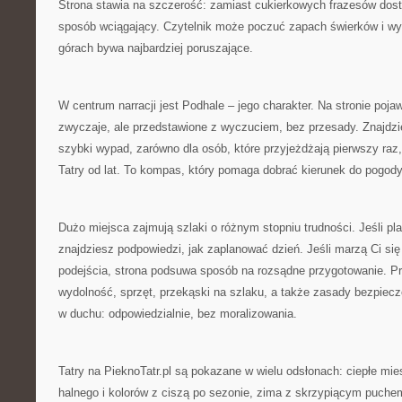
Strona stawia na szczerość: zamiast cukierkowych frazesów dost
sposób wciągający. Czytelnik może poczuć zapach świerków i wyo
górach bywa najbardziej poruszające.
W centrum narracji jest Podhale – jego charakter. Na stronie pojaw
zwyczaje, ale przedstawione z wyczuciem, bez przesady. Znajdzi
szybki wypad, zarówno dla osób, które przyjeżdżają pierwszy raz, 
Tatry od lat. To kompas, który pomaga dobrać kierunek do pogody
Dużo miejsca zajmują szlaki o różnym stopniu trudności. Jeśli pl
znajdziesz podpowiedzi, jak zaplanować dzień. Jeśli marzą Ci si
podejścia, strona podsuwa sposób na rozsądne przygotowanie. Prz
wydolność, sprzęt, przekąski na szlaku, a także zasady bezpie
w duchu: odpowiedzialnie, bez moralizowania.
Tatry na PieknoTatr.pl są pokazane w wielu odsłonach: ciepłe mies
halnego i kolorów z ciszą po sezonie, zima z skrzypiącym puche