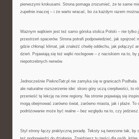
pierwszymi krokusami. Strona pomaga zrozumieć, że te same mie
zupełnie inaczej – i że warto wracać, bo za każdym razem można 
Ważnym wątkiem jest też samo górska stolica Polski – nie tylko j
przestrzeń spacerów. Strona potrafi podpowiedzieć, jak spojrzeć 
gdzie chłonąć klimat, jak znaleźć chwilę oddechu, jak połączyć ar
dzień. Pojawiają się też wątki noclegowe – z naciskiem na to, by
niepotrzebnych nerwów.
Jednocześnie PieknoTatr.pl nie zamyka się w granicach Podhala. „
ale naturalne rozszerzenie idei: skoro góry uczą cierpliwości, to
przenieść tę lekcję na inne regiony. Na stronie pojawiają się inspi
mogą obejmować zarówno świat, zarówno miasta, jak i plaże. To 
podróżowanie może być realne – bez względu na to, czy jedziesz 
Styl strony łączy praktyczną poradę. Teksty są tworzone tak, by c
też podpowiedzi do działania. Znajdziesz tu treści dla osób, które