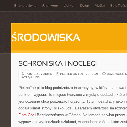
Archiwum
Doktor
Strona główna
Dyżur
Myślał
Spis Treści
ŚRODOWISKA
SCHRONISKA I NOCLEGI
POSTED BY ADMIN
POSTED ON LUT - 22 - 2026
MOŻLIWOŚĆ 
WYŁĄCZONA
PieknoTatr.pl to blog podróżniczo-inspiracyjny, w którym zimowa i 
punktem wyjścia. To miejsce tworzone z myślą o osobach, które k
jednocześnie chcą poszerzać horyzonty. Tytuł i idea „Tatry jako ins
oddają klimat strony: blisko ludzi, a zarazem otwartość na różno
Flora Gór
i Bezpieczeństwo w Górach. Na łamach serwisu przewija
wyprawach, wycieczkach szlakami, wschodach słońca, które zost