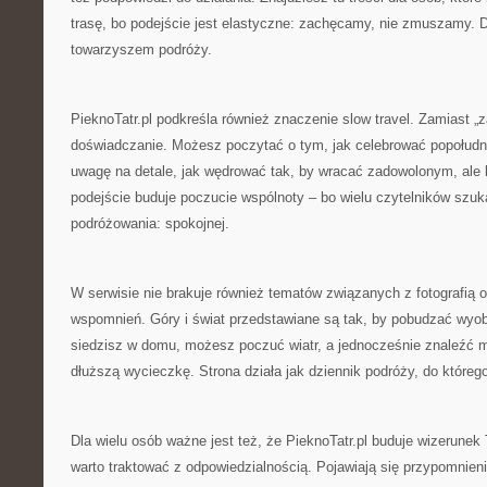
trasę, bo podejście jest elastyczne: zachęcamy, nie zmuszamy. D
towarzyszem podróży.
PieknoTatr.pl podkreśla również znaczenie slow travel. Zamiast „za
doświadczanie. Możesz poczytać o tym, jak celebrować popołudn
uwagę na detale, jak wędrować tak, by wracać zadowolonym, ale 
podejście buduje poczucie wspólnoty – bo wielu czytelników szuka
podróżowania: spokojnej.
W serwisie nie brakuje również tematów związanych z fotografią
wspomnień. Góry i świat przedstawiane są tak, by pobudzać wyobr
siedzisz w domu, możesz poczuć wiatr, a jednocześnie znaleźć 
dłuższą wycieczkę. Strona działa jak dziennik podróży, do któreg
Dla wielu osób ważne jest też, że PieknoTatr.pl buduje wizerunek 
warto traktować z odpowiedzialnością. Pojawiają się przypomnieni