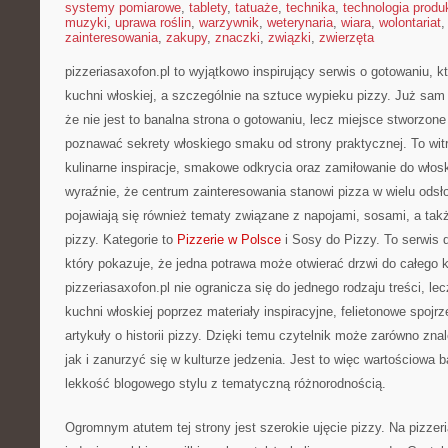
systemy pomiarowe
,
tablety
,
tatuaże
,
technika
,
technologia produk
muzyki
,
uprawa roślin
,
warzywnik
,
weterynaria
,
wiara
,
wolontariat
zainteresowania
,
zakupy
,
znaczki
,
związki
,
zwierzęta
pizzeriasaxofon.pl to wyjątkowo inspirujący serwis o gotowaniu, k
kuchni włoskiej, a szczególnie na sztuce wypieku pizzy. Już sam 
że nie jest to banalna strona o gotowaniu, lecz miejsce stworzone
poznawać sekrety włoskiego smaku od strony praktycznej. To witr
kulinarne inspiracje, smakowe odkrycia oraz zamiłowanie do włosk
wyraźnie, że centrum zainteresowania stanowi pizza w wielu odsło
pojawiają się również tematy związane z napojami, sosami, a takż
pizzy. Kategorie to
Pizzerie w Polsce
i Sosy do Pizzy. To serwis 
który pokazuje, że jedna potrawa może otwierać drzwi do całego k
pizzeriasaxofon.pl nie ogranicza się do jednego rodzaju treści, le
kuchni włoskiej poprzez materiały inspiracyjne, felietonowe spojr
artykuły o historii pizzy. Dzięki temu czytelnik może zarówno z
jak i zanurzyć się w kulturze jedzenia. Jest to więc wartościowa 
lekkość blogowego stylu z tematyczną różnorodnością.
Ogromnym atutem tej strony jest szerokie ujęcie pizzy. Na pizzeri