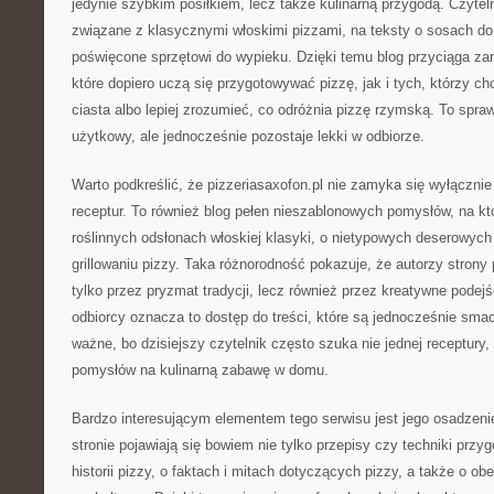
jedynie szybkim posiłkiem, lecz także kulinarną przygodą. Czytelni
związane z klasycznymi włoskimi pizzami, na teksty o sosach do 
poświęcone sprzętowi do wypieku. Dzięki temu blog przyciąga za
które dopiero uczą się przygotowywać pizzę, jak i tych, którzy c
ciasta albo lepiej zrozumieć, co odróżnia pizzę rzymską. To spra
użytkowy, ale jednocześnie pozostaje lekki w odbiorze.
Warto podkreślić, że pizzeriasaxofon.pl nie zamyka się wyłączni
receptur. To również blog pełen nieszablonowych pomysłów, na któ
roślinnych odsłonach włoskiej klasyki, o nietypowych deserowych 
grillowaniu pizzy. Taka różnorodność pokazuje, że autorzy strony
tylko przez pryzmat tradycji, lecz również przez kreatywne podejś
odbiorcy oznacza to dostęp do treści, które są jednocześnie smac
ważne, bo dzisiejszy czytelnik często szuka nie jednej receptury,
pomysłów na kulinarną zabawę w domu.
Bardzo interesującym elementem tego serwisu jest jego osadzeni
stronie pojawiają się bowiem nie tylko przepisy czy techniki przyg
historii pizzy, o faktach i mitach dotyczących pizzy, a także o ob