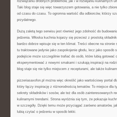
rozwiązaniu drobnych problemów, jak i w rozwijaniu kulinarnych um
Taki blog staje się więc towarzyszem gotowania, a nie tylko zbiore
od czasu do czasu. To ogromna wartość dla odbiorców, którzy sz
przydatnego.
Dużą zaletą tego serwisu jest również jego zdolność do budowani
jedzenia. Włoska kuchnia kojarzy się przecież z prostotą składnik
bardzo dobrze wpisuje się w ten klimat. Treści obecne na stronie s
tu traktowane jedynie jako zaspokojenie głodu, lecz jako sposób 
podejście może szczególnie trafiać do osób, które lubią gotować d
eksperymentować z nowymi smakami i szukają inspiracji na rodzi
blog staje się nie tylko miejscem z recepturami, ale także kulinarn
pizzeriasaxofon.pl można więc określić jako wartościowy portal dla 
który łączy inspirację z różnorodnością tematów. To miejsce dla t
sekrety składników i sosów, ale też dla osób zainteresowanych rec
kulinarnymi trendami. Strona wyróżnia się tym, że pokazuje kuchn
w szczegóły. Dzięki temu może przyciągać zarówno amatorów, jak 
lubią czytać o jedzeniu w sposób lekki.