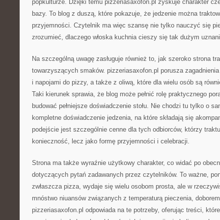
popkulturze. Dzięki temu pizzeriasaxofon.pl zyskuje charakter cz
bazy. To blog z duszą, które pokazuje, że jedzenie można trakto
przyjemności. Czytelnik ma więc szansę nie tylko nauczyć się piec
zrozumieć, dlaczego włoska kuchnia cieszy się tak dużym uznan
Na szczególną uwagę zasługuje również to, jak szeroko strona tra
towarzyszących smaków. pizzeriasaxofon.pl porusza zagadnienia
i napojami do pizzy, a także z oliwą, które dla wielu osób są rów
Taki kierunek sprawia, że blog może pełnić rolę praktycznego po
budować pełniejsze doświadczenie stołu. Nie chodzi tu tylko o sa
kompletne doświadczenie jedzenia, na które składają się akomp
podejście jest szczególnie cenne dla tych odbiorców, którzy trakt
konieczność, lecz jako formę przyjemności i celebracji.
Strona ma także wyraźnie użytkowy charakter, co widać po obecn
dotyczących pytań zadawanych przez czytelników. To ważne, pon
zwłaszcza pizza, wydaje się wielu osobom prosta, ale w rzeczywis
mnóstwo niuansów związanych z temperaturą pieczenia, doborem
pizzeriasaxofon.pl odpowiada na te potrzeby, oferując treści, k