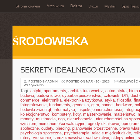
Archiwum
Doktor
Strona główna
Dyżur
Myślał
Spis Treści
ŚRODOWISKA
SEKRETY IDEALNEGO CIASTA
POSTED BY ADMIN
POSTED ON MAR - 10 - 2026
MOŻLIWOŚĆ 
WYŁĄCZONA
Tagi:
antyki
,
apartamenty
,
architektura wnętrz
,
automatyka
,
biura
budowa
,
budownictwo
,
cyberbezpieczenstwo
,
człowiek
,
DIY
,
duch
commerce
,
elektronika
,
elektronika użytkowa
,
etyka
,
filozofia
,
fin
fotografowanie
,
fundamenty
,
geodezja
,
gsm
,
handel
,
hardware
,
ho
hodowla zwierząt
,
informatyka
,
inspekcje nieruchomości
,
integrac
kolekcjonerstwo
,
komputery
,
koty
,
majsterkowanie
,
małżeństwo
,
m
monety
,
multimedia
,
ngo
,
nieruchomości
,
nieruchomości na sprze
wynajem
,
nieruchomości wakacyjne
,
ogrody działkowe
,
oprogram
społeczne
,
outlety
,
piercing
,
planowanie przestrzenne
,
prawo włas
psychologia społeczna
,
psychoterapia
,
relacje międzyludzkie
,
reli
rutery
,
rysowanie
,
rzeczoznawstwo
,
sadownictwo
,
sklepy online
,
s