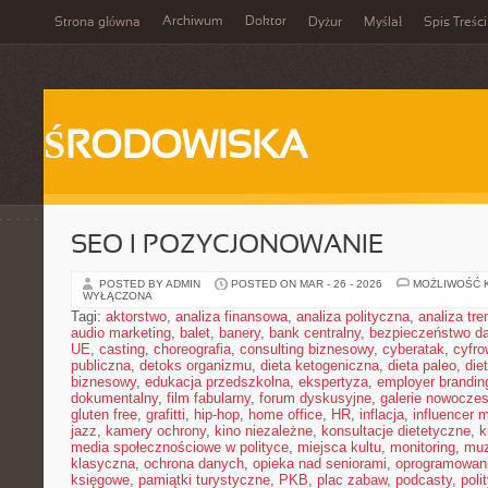
Archiwum
Doktor
Strona główna
Dyżur
Myślał
Spis Treści
ŚRODOWISKA
SEO I POZYCJONOWANIE
POSTED BY ADMIN
POSTED ON MAR - 26 - 2026
MOŻLIWOŚĆ 
WYŁĄCZONA
Tagi:
aktorstwo
,
analiza finansowa
,
analiza polityczna
,
analiza tr
audio marketing
,
balet
,
banery
,
bank centralny
,
bezpieczeństwo d
UE
,
casting
,
choreografia
,
consulting biznesowy
,
cyberatak
,
cyfro
publiczna
,
detoks organizmu
,
dieta ketogeniczna
,
dieta paleo
,
die
biznesowy
,
edukacja przedszkolna
,
ekspertyza
,
employer brandin
dokumentalny
,
film fabularny
,
forum dyskusyjne
,
galerie nowocze
gluten free
,
grafitti
,
hip-hop
,
home office
,
HR
,
inflacja
,
influencer 
jazz
,
kamery ochrony
,
kino niezależne
,
konsultacje dietetyczne
,
k
media społecznościowe w polityce
,
miejsca kultu
,
monitoring
,
mu
klasyczna
,
ochrona danych
,
opieka nad seniorami
,
oprogramowan
księgowe
,
pamiątki turystyczne
,
PKB
,
plac zabaw
,
podcasty
,
poli