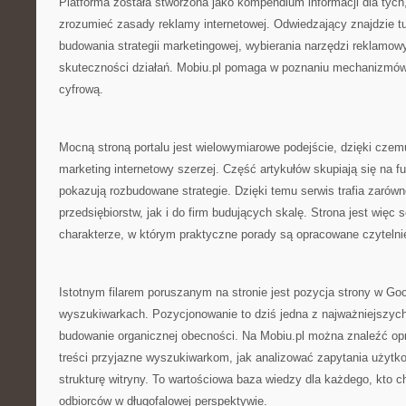
Platforma została stworzona jako kompendium informacji dla tych,
zrozumieć zasady reklamy internetowej. Odwiedzający znajdzie t
budowania strategii marketingowej, wybierania narzędzi reklamow
skuteczności działań. Mobiu.pl pomaga w poznaniu mechanizmów,
cyfrową.
Mocną stroną portalu jest wielowymiarowe podejście, dzięki cze
marketing internetowy szerzej. Część artykułów skupiają się na 
pokazują rozbudowane strategie. Dzięki temu serwis trafia zarówn
przedsiębiorstw, jak i do firm budujących skalę. Strona jest wię
charakterze, w którym praktyczne porady są opracowane czytelni
Istotnym filarem poruszanym na stronie jest pozycja strony w Goo
wyszukiwarkach. Pozycjonowanie to dziś jedna z najważniejszych
budowanie organicznej obecności. Na Mobiu.pl można znaleźć op
treści przyjazne wyszukiwarkom, jak analizować zapytania użytko
strukturę witryny. To wartościowa baza wiedzy dla każdego, kto
odbiorców w długofalowej perspektywie.