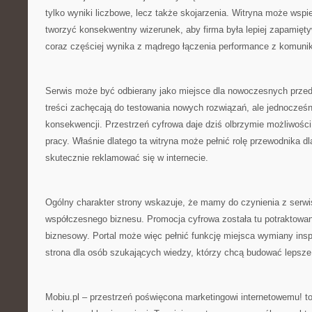
tylko wyniki liczbowe, lecz także skojarzenia. Witryna może wspie
tworzyć konsekwentny wizerunek, aby firma była lepiej zapamięt
coraz częściej wynika z mądrego łączenia performance z komunik
Serwis może być odbierany jako miejsce dla nowoczesnych przed
treści zachęcają do testowania nowych rozwiązań, ale jednocześ
konsekwencji. Przestrzeń cyfrowa daje dziś olbrzymie możliwośc
pracy. Właśnie dlatego ta witryna może pełnić rolę przewodnika dl
skutecznie reklamować się w internecie.
Ogólny charakter strony wskazuje, że mamy do czynienia z serw
współczesnego biznesu. Promocja cyfrowa została tu potraktowa
biznesowy. Portal może więc pełnić funkcję miejsca wymiany inspi
strona dla osób szukających wiedzy, którzy chcą budować lepsze r
Mobiu.pl – przestrzeń poświęcona marketingowi internetowemu! to