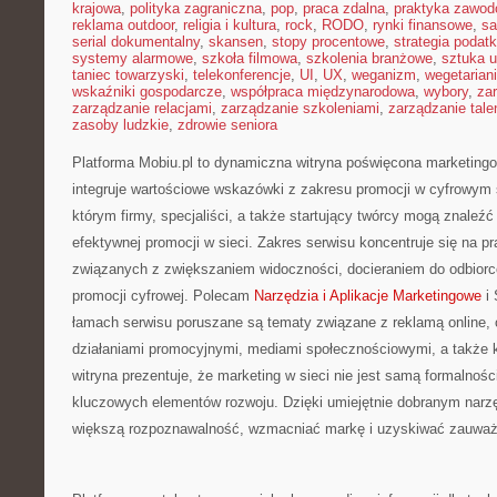
krajowa
,
polityka zagraniczna
,
pop
,
praca zdalna
,
praktyka zawo
reklama outdoor
,
religia i kultura
,
rock
,
RODO
,
rynki finansowe
,
sa
serial dokumentalny
,
skansen
,
stopy procentowe
,
strategia podat
systemy alarmowe
,
szkoła filmowa
,
szkolenia branżowe
,
sztuka u
taniec towarzyski
,
telekonferencje
,
UI
,
UX
,
weganizm
,
wegetarian
wskaźniki gospodarcze
,
współpraca międzynarodowa
,
wybory
,
za
zarządzanie relacjami
,
zarządzanie szkoleniami
,
zarządzanie tale
zasoby ludzkie
,
zdrowie seniora
Platforma Mobiu.pl to dynamiczna witryna poświęcona marketingo
integruje wartościowe wskazówki z zakresu promocji w cyfrowym 
którym firmy, specjaliści, a także startujący twórcy mogą znaleź
efektywnej promocji w sieci. Zakres serwisu koncentruje się na 
związanych z zwiększaniem widoczności, docieraniem do odbior
promocji cyfrowej. Polecam
Narzędzia i Aplikacje Marketingowe
i 
łamach serwisu poruszane są tematy związane z reklamą online, 
działaniami promocyjnymi, mediami społecznościowymi, a także 
witryna prezentuje, że marketing w sieci nie jest samą formalnośc
kluczowych elementów rozwoju. Dzięki umiejętnie dobranym na
większą rozpoznawalność, wzmacniać markę i uzyskiwać zauważa