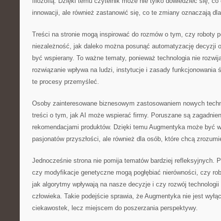
filozofią. Dzięki temu czytelnik może nie tylko dowiedzieć się, co 
innowacji, ale również zastanowić się, co te zmiany oznaczają dla
Treści na stronie mogą inspirować do rozmów o tym, czy roboty 
niezależność, jak daleko można posunąć automatyzację decyzji o
być wspierany. To ważne tematy, ponieważ technologia nie rozwij
rozwiązanie wpływa na ludzi, instytucje i zasady funkcjonowani
te procesy przemyśleć.
Osoby zainteresowane biznesowym zastosowaniem nowych technol
treści o tym, jak AI może wspierać firmy. Poruszane są zagadnie
rekomendacjami produktów. Dzięki temu Augmentyka może być war
pasjonatów przyszłości, ale również dla osób, które chcą zrozumi
Jednocześnie strona nie pomija tematów bardziej refleksyjnych. Po
czy modyfikacje genetyczne mogą pogłębiać nierówności, czy ro
jak algorytmy wpływają na nasze decyzje i czy rozwój technologii
człowieka. Takie podejście sprawia, że Augmentyka nie jest wyłą
ciekawostek, lecz miejscem do poszerzania perspektywy.