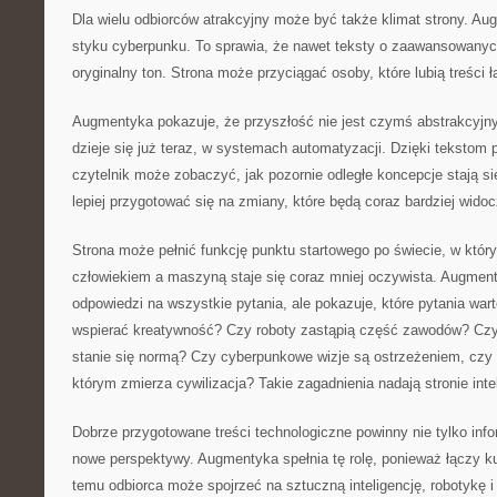
Dla wielu odbiorców atrakcyjny może być także klimat strony. Au
styku cyberpunku. To sprawia, że nawet teksty o zaawansowanyc
oryginalny ton. Strona może przyciągać osoby, które lubią treści 
Augmentyka pokazuje, że przyszłość nie jest czymś abstrakcyjn
dzieje się już teraz, w systemach automatyzacji. Dzięki tekstom
czytelnik może zobaczyć, jak pozornie odległe koncepcje stają s
lepiej przygotować się na zmiany, które będą coraz bardziej widoc
Strona może pełnić funkcję punktu startowego po świecie, w któr
człowiekiem a maszyną staje się coraz mniej oczywista. Augment
odpowiedzi na wszystkie pytania, ale pokazuje, które pytania wa
wspierać kreatywność? Czy roboty zastąpią część zawodów? Czy 
stanie się normą? Czy cyberpunkowe wizje są ostrzeżeniem, czy 
którym zmierza cywilizacja? Takie zagadnienia nadają stronie inte
Dobrze przygotowane treści technologiczne powinny nie tylko inf
nowe perspektywy. Augmentyka spełnia tę rolę, ponieważ łączy ku
temu odbiorca może spojrzeć na sztuczną inteligencję, robotykę i