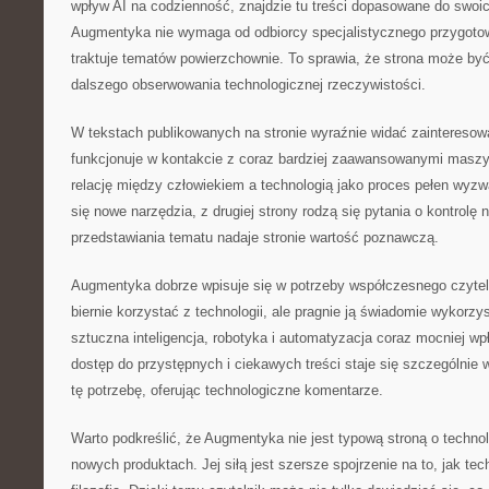
wpływ AI na codzienność, znajdzie tu treści dopasowane do swoi
Augmentyka nie wymaga od odbiorcy specjalistycznego przygotow
traktuje tematów powierzchownie. To sprawia, że strona może b
dalszego obserwowania technologicznej rzeczywistości.
W tekstach publikowanych na stronie wyraźnie widać zainteresowa
funkcjonuje w kontakcie z coraz bardziej zaawansowanymi masz
relację między człowiekiem a technologią jako proces pełen wyzwa
się nowe narzędzia, z drugiej strony rodzą się pytania o kontrolę 
przedstawiania tematu nadaje stronie wartość poznawczą.
Augmentyka dobrze wpisuje się w potrzeby współczesnego czytelni
biernie korzystać z technologii, ale pragnie ją świadomie wykor
sztuczna inteligencja, robotyka i automatyzacja coraz mocniej wp
dostęp do przystępnych i ciekawych treści staje się szczególnie
tę potrzebę, oferując technologiczne komentarze.
Warto podkreślić, że Augmentyka nie jest typową stroną o technol
nowych produktach. Jej siłą jest szersze spojrzenie na to, jak tec