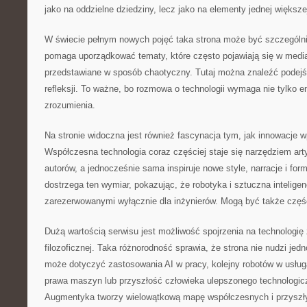
jako na oddzielne dziedziny, lecz jako na elementy jednej większe
W świecie pełnym nowych pojęć taka strona może być szczególn
pomaga uporządkować tematy, które często pojawiają się w media
przedstawiane w sposób chaotyczny. Tutaj można znaleźć podejś
refleksji. To ważne, bo rozmowa o technologii wymaga nie tylko e
zrozumienia.
Na stronie widoczna jest również fascynacja tym, jak innowacje w
Współczesna technologia coraz częściej staje się narzędziem arty
autorów, a jednocześnie sama inspiruje nowe style, narracje i fo
dostrzega ten wymiar, pokazując, że robotyka i sztuczna intelig
zarezerwowanymi wyłącznie dla inżynierów. Mogą być także częśc
Dużą wartością serwisu jest możliwość spojrzenia na technologię
filozoficznej. Taka różnorodność sprawia, że strona nie nudzi jed
może dotyczyć zastosowania AI w pracy, kolejny robotów w usług
prawa maszyn lub przyszłość człowieka ulepszonego technologicz
Augmentyka tworzy wielowątkową mapę współczesnych i przyszł