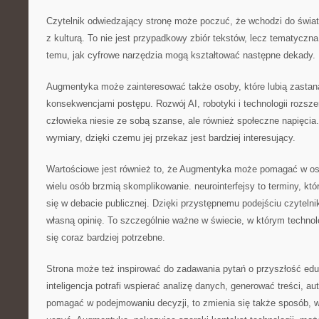
Czytelnik odwiedzający stronę może poczuć, że wchodzi do świat
z kulturą. To nie jest przypadkowy zbiór tekstów, lecz tematyczn
temu, jak cyfrowe narzędzia mogą kształtować następne dekady.
Augmentyka może zainteresować także osoby, które lubią zastan
konsekwencjami postępu. Rozwój AI, robotyki i technologii rozsz
człowieka niesie ze sobą szanse, ale również społeczne napięcia
wymiary, dzięki czemu jej przekaz jest bardziej interesujący.
Wartościowe jest również to, że Augmentyka może pomagać w osw
wielu osób brzmią skomplikowanie. neurointerfejsy to terminy, któ
się w debacie publicznej. Dzięki przystępnemu podejściu czytel
własną opinię. To szczególnie ważne w świecie, w którym techno
się coraz bardziej potrzebne.
Strona może też inspirować do zadawania pytań o przyszłość eduk
inteligencja potrafi wspierać analizę danych, generować treści, 
pomagać w podejmowaniu decyzji, to zmienia się także sposób, w 