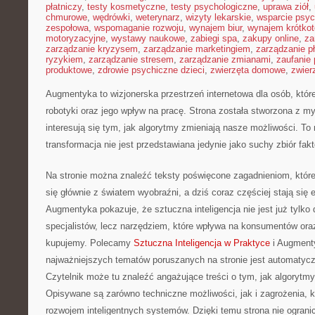
płatniczy
,
testy kosmetyczne
,
testy psychologiczne
,
uprawa ziół
,
chmurowe
,
wędrówki
,
weterynarz
,
wizyty lekarskie
,
wsparcie psyc
zespołowa
,
wspomaganie rozwoju
,
wynajem biur
,
wynajem krótko
motoryzacyjne
,
wystawy naukowe
,
zabiegi spa
,
zakupy online
,
za
zarządzanie kryzysem
,
zarządzanie marketingiem
,
zarządzanie p
ryzykiem
,
zarządzanie stresem
,
zarządzanie zmianami
,
zaufanie 
produktowe
,
zdrowie psychiczne dzieci
,
zwierzęta domowe
,
zwier
Augmentyka to wizjonerska przestrzeń internetowa dla osób, któr
robotyki oraz jego wpływ na pracę. Strona została stworzona z my
interesują się tym, jak algorytmy zmieniają nasze możliwości. To
transformacja nie jest przedstawiana jedynie jako suchy zbiór fak
Na stronie można znaleźć teksty poświęcone zagadnieniom, które
się głównie z światem wyobraźni, a dziś coraz częściej stają się
Augmentyka pokazuje, że sztuczna inteligencja nie jest już tylko 
specjalistów, lecz narzędziem, które wpływa na konsumentów oraz
kupujemy. Polecamy
Sztuczna Inteligencja w Praktyce
i Augment
najważniejszych tematów poruszanych na stronie jest automatycz
Czytelnik może tu znaleźć angażujące treści o tym, jak algorytm
Opisywane są zarówno techniczne możliwości, jak i zagrożenia, kt
rozwojem inteligentnych systemów. Dzięki temu strona nie ograni