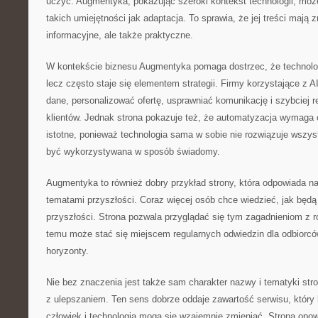
uczyć. Augmentyka, pokazując szeroki kontekst technologii, moż
takich umiejętności jak adaptacja. To sprawia, że jej treści mają 
informacyjne, ale także praktyczne.
W kontekście biznesu Augmentyka pomaga dostrzec, że technologi
lecz często staje się elementem strategii. Firmy korzystające z A
dane, personalizować ofertę, usprawniać komunikację i szybciej 
klientów. Jednak strona pokazuje też, że automatyzacja wymaga 
istotne, ponieważ technologia sama w sobie nie rozwiązuje wszys
być wykorzystywana w sposób świadomy.
Augmentyka to również dobry przykład strony, która odpowiada n
tematami przyszłości. Coraz więcej osób chce wiedzieć, jak będą
przyszłości. Strona pozwala przyglądać się tym zagadnieniom z 
temu może stać się miejscem regularnych odwiedzin dla odbiorców
horyzonty.
Nie bez znaczenia jest także sam charakter nazwy i tematyki str
z ulepszaniem. Ten sens dobrze oddaje zawartość serwisu, który 
człowiek i technologia mogą się wzajemnie zmieniać. Strona opow