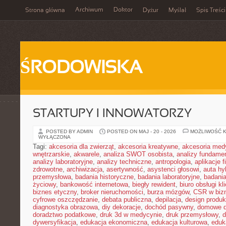
Archiwum
Doktor
Strona główna
Dyżur
Myślał
Spis Treści
ŚRODOWISKA
STARTUPY I INNOWATORZY
POSTED BY ADMIN
POSTED ON MAJ - 20 - 2026
MOŻLIWOŚĆ 
WYŁĄCZONA
Tagi:
akcesoria dla zwierząt
,
akcesoria kreatywne
,
akcesoria med
wnętrzarskie
,
akwarele
,
analiza SWOT osobista
,
analizy fundame
analizy laboratoryjne
,
analizy techniczne
,
antropologia
,
aplikacje 
zdrowotne
,
archiwizacja
,
asertywność
,
asystenci głosowi
,
auta h
przemysłowa
,
badania historyczne
,
badania laboratoryjne
,
badani
życiowy
,
bankowość internetowa
,
biegły rewident
,
biuro obsługi kl
biznes etyczny
,
broker nieruchomości
,
burza mózgów
,
CSR w biz
cyfrowe oszczędzanie
,
debata publiczna
,
depilacja
,
design produk
diagnostyka obrazowa
,
diy dekoracje
,
dochód pasywny
,
domowe d
doradztwo podatkowe
,
druk 3d w medycynie
,
druk przemysłowy
,
d
dywersyfikacja
,
edukacja ekonomiczna
,
edukacja kulturowa
,
eduk