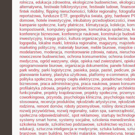
rolnicza
,
edukacja zdrowotna
,
ekologiczne budownictwo
,
ekologic
alternatywna
,
festiwale folklorystyczne
,
festiwale ludowe
,
finansow
fintek mobilny
,
flipping nieruchomości
,
folklor regionalny
,
fotograf
reportażowa
,
fundusze ETF
,
geopolityka świata
,
góry
,
hardware P
domowe
,
hotele inwestycyjne
,
inkubatory przedsiębiorczości
,
inwe
kampanie społeczne
,
karty płatnicze
,
klimatyzacja
,
kolekcje
,
kom
kompostownik
,
komputery gamingowe
,
komunikacja społeczna
,
k
konferencje biznesowe
,
konferencje naukowe
,
konstrukcje budow
inwestycyjny
,
księga gości
,
kultura organizacyjna
,
kwiaciarnie
,
le
logopedia
,
lokalne marki
,
lotniska regionalne
,
magazyny
,
majster
marketing polityczny
,
materiały biurowe
,
meble biurowe
,
miejskie 
modelarstwo
,
moderacja
,
monitorowanie zdrowia
,
natura
,
nierucho
nowoczesne budownictwo
,
ochrona konsumentów
,
ochrona środo
medyczna
,
ogród warzywny
,
oleje
,
opieka nad zwierzętami
,
opiek
oprogramowanie biurowe
,
organizacja dokumentów
,
panele fotowo
park wodny
,
parki logistyczne
,
pasieka
,
pasje
,
pastel
,
pedicure
,
p
planowanie kariery
,
plastyka użytkowa
,
platformy e-commerce
,
pł
polityka społeczna
,
pompy ciepła elektryczne
,
poradnictwo rodzin
biznesowe
,
praca administracyjna
,
praca naukowa
,
prawo konsum
profilaktyka zdrowia
,
projekty architektoniczne
,
projekty architekt
funkcjonalne
,
projekty krajobrazowe
,
projekty społeczne
,
przemys
coworkingowa
,
przyroda
,
psychologia kliniczna
,
psychologia nast
stosowana
,
recenzje produktów
,
rękodzieło artystyczne
,
rękodzieł
rodzinna
,
remont domów
,
roboty przemysłowe
,
rośliny doniczkowe
rozwój przywództwa
,
rozwój regionalny
,
salon spa
,
samorządność
społeczna odpowiedzialność
,
spot reklamowy
,
startupy technolog
systemy smart home
,
systemy socjalne
,
szkolenia menedżerskie
szkolenia twarde
,
szkolnictwo podstawowe
,
szkolnictwo wyższe
,
edukacji
,
sztuczna inteligencja w medycynie
,
sztuka ludowa
,
sztu
branżowe
,
team building
,
techniki malarskie
,
telemedycyna
,
terap