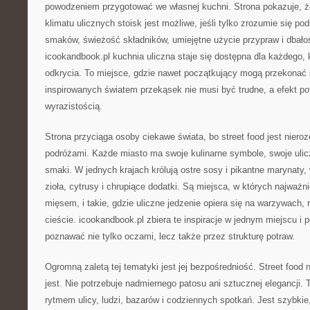
powodzeniem przygotować we własnej kuchni. Strona pokazuje, 
klimatu ulicznych stoisk jest możliwe, jeśli tylko zrozumie się p
smaków, świeżość składników, umiejętne użycie przypraw i dbałoś
icookandbook.pl kuchnia uliczna staje się dostępna dla każdego
odkrycia. To miejsce, gdzie nawet początkujący mogą przekonać 
inspirowanych światem przekąsek nie musi być trudne, a efekt po
wyrazistością.
Strona przyciąga osoby ciekawe świata, bo street food jest niero
podróżami. Każde miasto ma swoje kulinarne symbole, swoje ulicz
smaki. W jednych krajach królują ostre sosy i pikantne marynaty
zioła, cytrusy i chrupiące dodatki. Są miejsca, w których najważn
mięsem, i takie, gdzie uliczne jedzenie opiera się na warzywach,
cieście. icookandbook.pl zbiera te inspiracje w jednym miejscu i
poznawać nie tylko oczami, lecz także przez strukturę potraw.
Ogromną zaletą tej tematyki jest jej bezpośredniość. Street food 
jest. Nie potrzebuje nadmiernego patosu ani sztucznej elegancji. T
rytmem ulicy, ludzi, bazarów i codziennych spotkań. Jest szybkie,