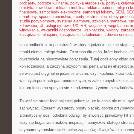
podcasty
,
podróże kulinarne
,
polityka europejska
,
polityka krajowa
praktyka zawodowa
,
reklama mobilna
,
reklama outdoor
,
religia i k
finansowe
,
samochody elektryczne
,
samorząd lokalny
,
SEM
,
SE
smartfony
,
spadochroniarstwo
,
sporty ekstremalne
,
stopy procent
studia podyplomowe
,
systemy alarmowe
,
szkolenia branżowe
,
tur
zdrowotna
,
UI
,
usługi cyfrowe
,
UX
,
VR
,
weganizm
,
wegetarianizm
windykacja
,
wskaźniki gospodarcze
,
wspinaczka
,
wybory
,
zarząd
zarządzanie relacjami
,
zarządzanie szkoleniami
,
zdrowie seniora
,
icookandbook.pl to przestrzeń, w którym jedzenie uliczne staje si
smaki niemal całego świata. To strona dla osób, które kochają jeś
otwartością na nieoczywiste połączenia. Tutaj codzienny obiad pr
koniecznością, a zaczyna przypominać pełną wrażeń ekspedycj
serwisu jest oryginalne jedzenie uliczne, czyli kuchnia, która rodz
w małych punktach gastronomicznych, w zatłoczonych dzielnicach
kultura kulinarna spotyka się z codziennym życiem mieszkańców.
To właśnie street food najlepiej pokazuje, że kuchnia nie musi b
zachwycać. Czasem wystarczy prosty placek, dobrze przyprawio
aromatyczny sos i odrobina odwagi, by stworzyć prawdziwy hit 
liczy się bogactwo smaków, inspiracji i pomysłów, dlatego strona 
latynoamerykańskie uliczki pełne zapachów, dźwięków i kulinarny