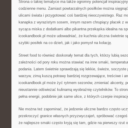
Strona o takiej tematyce ma także ogromny potencjał inspiracyjn
codzienne menu. Zamiast powtarzalnych posiłków można sięgnąć
ulicami świata i przygotować coś bardziej nieoczywistego. Raz 
kanapka z wyrazistym sosem, innym razem chrupiący placek z 
sycąca miska z dodatkami albo pikantna przekąska idealna na s
icookandbook.pl może udowadniać, że kuchnia uliczna świetnie s
szybki posiłek na co dzień, jak i jako pomysł na kolację.
Street food to również doskonały temat dla tych, którzy lubią se
zależności od pory roku można stawiać na inne smaki, temperatur
podania. Latem świetnie sprawdzają się lekkie, świeże, soczyste p
warzyw, zimą kuszą potrawy bardziej rozgrzewające, treściwe i a
icookandbook.pl może żyć rytmem sezonów, zmieniać akcenty, po
nieustannie odświeżać kulinarną wyobraźnię czytelników. To stron
pełna energii, podobnie jak same ulice, z których czerpie inspiracj
Nie można też zapominać, że jedzenie uliczne bardzo często ucz
przekroczyć granice własnych przyzwyczajeń, spróbować czegoś 
że najlepsze smaki często kryją się tam, gdzie na pierwszy rzut 