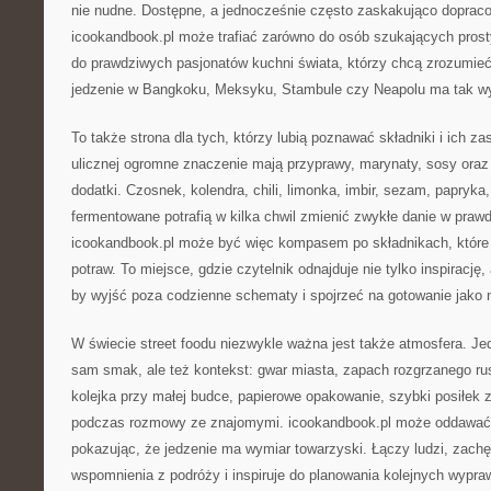
nie nudne. Dostępne, a jednocześnie często zaskakująco doprac
icookandbook.pl może trafiać zarówno do osób szukających prost
do prawdziwych pasjonatów kuchni świata, którzy chcą zrozumieć,
jedzenie w Bangkoku, Meksyku, Stambule czy Neapolu ma tak wy
To także strona dla tych, którzy lubią poznawać składniki i ich z
ulicznej ogromne znaczenie mają przyprawy, marynaty, sosy oraz
dodatki. Czosnek, kolendra, chili, limonka, imbir, sezam, papryka
fermentowane potrafią w kilka chwil zmienić zwykłe danie w praw
icookandbook.pl może być więc kompasem po składnikach, które 
potraw. To miejsce, gdzie czytelnik odnajduje nie tylko inspirację
by wyjść poza codzienne schematy i spojrzeć na gotowanie jako
W świecie street foodu niezwykle ważna jest także atmosfera. Jedz
sam smak, ale też kontekst: gwar miasta, zapach rozgrzanego ru
kolejka przy małej budce, papierowe opakowanie, szybki posiłek 
podczas rozmowy ze znajomymi. icookandbook.pl może oddawać w
pokazując, że jedzenie ma wymiar towarzyski. Łączy ludzi, zach
wspomnienia z podróży i inspiruje do planowania kolejnych wypraw