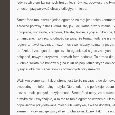
jedynie zbiorem kulinarnych treści, lecz również opowieścią o t
emocje i przywoływać obrazy odległych miejsc.
Street food ma jeszcze jedną ogromną zaletę: jest pełen kontras
zarówno potrawy ostre i wyraziste, jak i delikatne oraz subtelne. 
chrupiące, soczyste, kremowe, kleiste, lekkie, sycące, pikantne, 
umamiczne. Taka różnorodność sprawia, że temat nigdy się nie w
region, a nawet dzielnica może mieć swój własny kulinarny język.
te różnice i zachęca do tego, by nie ograniczać się do znanych
połączeń, nowych przypraw i nowych form podania. To strona dla l
kuchnia świata nie kończy się na kilku najpopularniejszych daniac
tysiące lokalnych specjałów i codziennych przysmaków.
Ważnym elementem takiej strony jest także inspiracja do domowe
swobodnym, nieformalnym stylu. Nie chodzi tu o perfekcję rodem z
lecz o smak, pomysł i przyjemność. Street food uczy, że potrawa
rustykalnie i zwyczajnie, a mimo to robić ogromne wrażenie. Licz
odpowiednio przygotowane mięso lub warzywa, świeże dodatki, wł
element, który nadaje wszystkiemu charakter. Dzięki takim treś