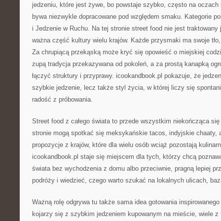
jedzeniu, które jest żywe, bo powstaje szybko, często na oczach 
bywa niezwykle dopracowane pod względem smaku. Kategorie po
i Jedzenie w Ruchu. Na tej stronie street food nie jest traktowany 
ważna część kultury wielu krajów. Każde przysmaki ma swoje tło, h
Za chrupiącą przekąską może kryć się opowieść o miejskiej codz
zupą tradycja przekazywana od pokoleń, a za prostą kanapką ogr
łączyć struktury i przyprawy. icookandbook.pl pokazuje, że jedzeni
szybkie jedzenie, lecz także styl życia, w której liczy się sponta
radość z próbowania.
Street food z całego świata to przede wszystkim niekończąca się li
stronie mogą spotkać się meksykańskie tacos, indyjskie chaaty, 
propozycje z krajów, które dla wielu osób wciąż pozostają kulinar
icookandbook.pl staje się miejscem dla tych, którzy chcą poznaw
świata bez wychodzenia z domu albo przeciwnie, pragną lepiej prz
podróży i wiedzieć, czego warto szukać na lokalnych ulicach, baz
Ważną rolę odgrywa tu także sama idea gotowania inspirowanego u
kojarzy się z szybkim jedzeniem kupowanym na mieście, wiele z