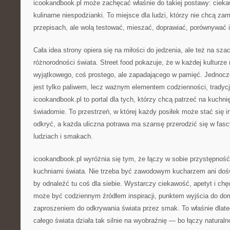
icookandbook.pl może zachęcać właśnie do takiej postawy: cieka
kulinarne niespodzianki. To miejsce dla ludzi, którzy nie chcą za
przepisach, ale wolą testować, mieszać, doprawiać, porównywać 
Cała idea strony opiera się na miłości do jedzenia, ale też na sza
różnorodności świata. Street food pokazuje, że w każdej kulturz
wyjątkowego, coś prostego, ale zapadającego w pamięć. Jednocze
jest tylko paliwem, lecz ważnym elementem codzienności, tradycj
icookandbook.pl to portal dla tych, którzy chcą patrzeć na kuchnię 
świadomie. To przestrzeń, w której każdy posiłek może stać się i
odkryć, a każda uliczna potrawa ma szansę przerodzić się w fas
ludziach i smakach.
icookandbook.pl wyróżnia się tym, że łączy w sobie przystępnoś
kuchniami świata. Nie trzeba być zawodowym kucharzem ani do
by odnaleźć tu coś dla siebie. Wystarczy ciekawość, apetyt i ch
może być codziennym źródłem inspiracji, punktem wyjścia do d
zaproszeniem do odkrywania świata przez smak. To właśnie dlate
całego świata działa tak silnie na wyobraźnię — bo łączy natur