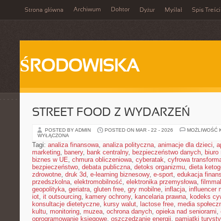
Archiwum
Doktor
Strona główna
Dyżur
Myślał
Spis Treści
ŚRODOWISKA
STREET FOOD Z WYDARZEŃ
POSTED BY ADMIN
POSTED ON MAR - 22 - 2026
MOŻLIWOŚĆ 
WYŁĄCZONA
Tagi:
analiza finansowa
,
analiza polityczna
,
animacje dla dzieci
,
a
marketing
,
banery
,
bank centralny
,
bezpieczeństwo danych
,
biuro
biznes w UE
,
chmura obliczeniowa
,
cyberatak
,
cyfrowa transform
bezpieczeństwo
,
debata publiczna
,
detoks organizmu
,
dieta keto
zdrowotne
,
druk 3d
,
e-learning biznesowy
,
e-sport
,
edukacja finan
przedszkolna
,
elektromobilność
,
elektronika przemysłowa
,
filmma
geopolityka
,
geriatra
,
gluten free
,
gry mobilne
,
inflacja
,
influencer 
iot
,
it outsourcing
,
kamery ochrony
,
kancelaria prawna
,
kodeks cyw
konsultacje dietetyczne
,
kursy walut
,
lactose free
,
media społeczn
kultu
,
monitoring
,
muzea
,
ochrona danych
,
opieka nad seniorami
,
oprogramowanie księgowe
,
oszczędzanie energii
,
pamiątki turyst