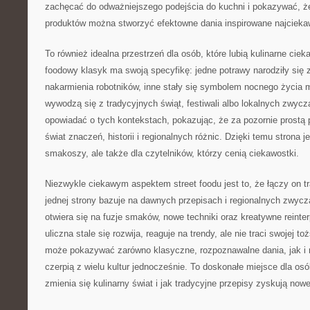
zachęcać do odważniejszego podejścia do kuchni i pokazywać, ż
produktów można stworzyć efektowne dania inspirowane najcieka
To również idealna przestrzeń dla osób, które lubią kulinarne ciek
foodowy klasyk ma swoją specyfikę: jedne potrawy narodziły się 
nakarmienia robotników, inne stały się symbolem nocnego życia m
wywodzą się z tradycyjnych świąt, festiwali albo lokalnych zwyc
opowiadać o tych kontekstach, pokazując, że za pozornie prostą 
świat znaczeń, historii i regionalnych różnic. Dzięki temu strona je
smakoszy, ale także dla czytelników, którzy cenią ciekawostki.
Niezwykle ciekawym aspektem street foodu jest to, że łączy on t
jednej strony bazuje na dawnych przepisach i regionalnych zwycza
otwiera się na fuzje smaków, nowe techniki oraz kreatywne reinte
uliczna stale się rozwija, reaguje na trendy, ale nie traci swojej 
może pokazywać zarówno klasyczne, rozpoznawalne dania, jak i 
czerpią z wielu kultur jednocześnie. To doskonałe miejsce dla osób
zmienia się kulinarny świat i jak tradycyjne przepisy zyskują nowe