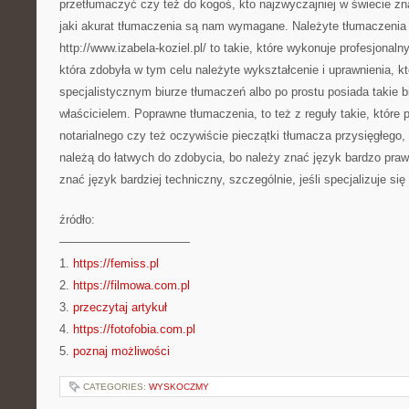
przetłumaczyć czy też do kogoś, kto najzwyczajniej w świecie zna
jaki akurat tłumaczenia są nam wymagane. Należyte tłumaczenia 
http://www.izabela-koziel.pl/ to takie, które wykonuje profesjonal
która zdobyła w tym celu należyte wykształcenie i uprawnienia, kt
specjalistycznym biurze tłumaczeń albo po prostu posiada takie bi
właścicielem. Poprawne tłumaczenia, to też z reguły takie, które
notarialnego czy też oczywiście pieczątki tłumacza przysięgłego, 
należą do łatwych do zdobycia, bo należy znać język bardzo pra
znać język bardziej techniczny, szczególnie, jeśli specjalizuje się
źródło:
———————————
1.
https://femiss.pl
2.
https://filmowa.com.pl
3.
przeczytaj artykuł
4.
https://fotofobia.com.pl
5.
poznaj możliwości
CATEGORIES:
WYSKOCZMY