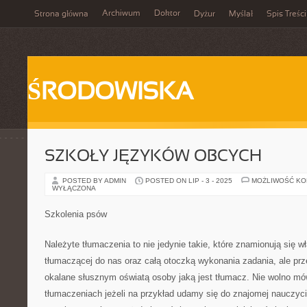
Archiwum
Doktor
Strona główna
Dyżur
Myślał
Spis Treści
ŚRODOWISKA
SZKOŁY JĘZYKÓW OBCYCH
POSTED BY ADMIN
POSTED ON LIP - 3 - 2025
MOŻLIWOŚĆ K
WYŁĄCZONA
Szkolenia psów
Należyte tłumaczenia to nie jedynie takie, które znamionują się
tłumaczącej do nas oraz całą otoczką wykonania zadania, ale pr
okalane słusznym oświatą osoby jaką jest tłumacz. Nie wolno mó
tłumaczeniach jeżeli na przykład udamy się do znajomej nauczyc