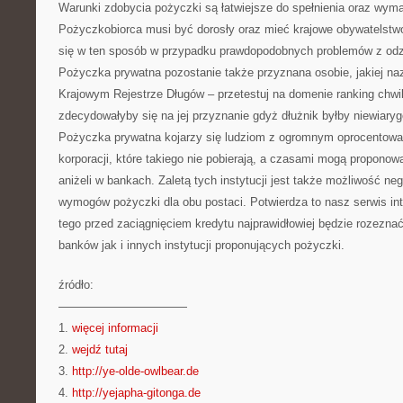
Warunki zdobycia pożyczki są łatwiejsze do spełnienia oraz wym
Pożyczkobiorca musi być dorosły oraz mieć krajowe obywatelstwo
się w ten sposób w przypadku prawdopodobnych problemów z odz
Pożyczka prywatna pozostanie także przyznana osobie, jakiej na
Krajowym Rejestrze Długów – przetestuj na domenie ranking chwi
zdecydowałyby się na jej przyznanie gdyż dłużnik byłby niewiary
Pożyczka prywatna kojarzy się ludziom z ogromnym oprocentowan
korporacji, które takiego nie pobierają, a czasami mogą propono
aniżeli w bankach. Zaletą tych instytucji jest także możliwość n
wymogów pożyczki dla obu postaci. Potwierdza to nasz serwis in
tego przed zaciągnięciem kredytu najprawidłowiej będzie rozezna
banków jak i innych instytucji proponujących pożyczki.
źródło:
———————————
1.
więcej informacji
2.
wejdź tutaj
3.
http://ye-olde-owlbear.de
4.
http://yejapha-gitonga.de