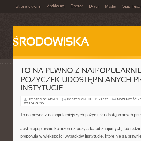
Archiwum
Doktor
Strona główna
Dyżur
Myślał
Spis Treści
ŚRODOWISKA
TO NA PEWNO Z NAJPOPULARNI
POŻYCZEK UDOSTĘPNIANYCH P
INSTYTUCJE
POSTED BY ADMIN
POSTED ON LIP - 11 - 2025
MOŻLIWOŚĆ K
WYŁĄCZONA
To na pewno z najpopularniejszych pożyczek udostępnianych prze
Jest niepoprawnie kojarzona z pożyczką od znajomych, lub rodzin
proponują w większości wypadków instytucje, które nie są prawni