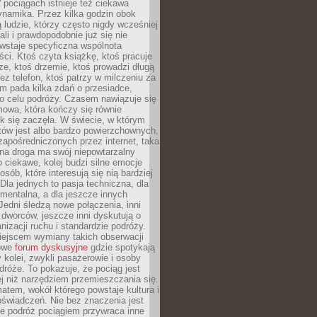
pociągach istnieje też ciekawa
ynamika. Przez kilka godzin obok
ą ludzie, którzy często nigdy wcześniej
ali i prawdopodobnie już się nie
wstaje specyficzna wspólnota
i. Ktoś czyta książkę, ktoś pracuje
e, ktoś drzemie, ktoś prowadzi długą
z telefon, ktoś patrzy w milczeniu za
m pada kilka zdań o przesiadce,
o celu podróży. Czasem nawiązuje się
owa, która kończy się równie
jak się zaczęła. W świecie, w którym
tów jest albo bardzo powierzchownych,
zapośredniczonych przez internet, taka
na droga ma swój niepowtarzalny
o ciekawe, kolej budzi silne emocje
sób, które interesują się nią bardziej
la jednych to pasja techniczna, dla
mentalna, a dla jeszcze innych
Jedni śledzą nowe połączenia, inni
i i dworców, jeszcze inni dyskutują o
anizacji ruchu i standardzie podróży.
iejscem wymiany takich obserwacji
towe
forum dyskusyjne
gdzie spotykają
y kolei, zwykli pasażerowie i osoby
dróże. To pokazuje, że pociąg jest
j niż narzędziem przemieszczania się.
matem, wokół którego powstaje kultura i
świadczeń. Nie bez znaczenia jest
że podróż pociągiem przywraca inne