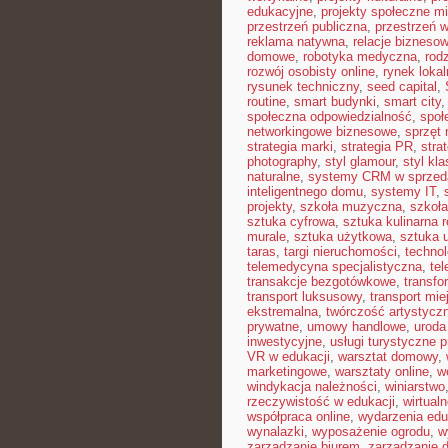
edukacyjne
,
projekty społeczne mi
przestrzeń publiczna
,
przestrzeń w
reklama natywna
,
relacje bizneso
domowe
,
robotyka medyczna
,
rod
rozwój osobisty online
,
rynek lokal
rysunek techniczny
,
seed capital
,
routine
,
smart budynki
,
smart city
społeczna odpowiedzialność
,
społ
networkingowe biznesowe
,
sprzęt
strategia marki
,
strategia PR
,
stra
photography
,
styl glamour
,
styl kl
naturalne
,
systemy CRM w sprzed
inteligentnego domu
,
systemy IT
,
projekty
,
szkoła muzyczna
,
szkoła
sztuka cyfrowa
,
sztuka kulinarna 
murale
,
sztuka użytkowa
,
sztuka 
taras
,
targi nieruchomości
,
techno
telemedycyna specjalistyczna
,
te
transakcje bezgotówkowe
,
transfo
transport luksusowy
,
transport mie
ekstremalna
,
twórczość artystycz
prywatne
,
umowy handlowe
,
uroda
inwestycyjne
,
usługi turystyczne 
VR w edukacji
,
warsztat domowy
,
marketingowe
,
warsztaty online
,
w
windykacja należności
,
winiarstwo
rzeczywistość w edukacji
,
wirtual
współpraca online
,
wydarzenia edu
wynalazki
,
wyposażenie ogrodu
,
w
zarządzanie biurem
,
zarządzanie