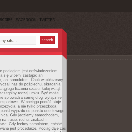
SCRIBE
FACEBOOK
TWITTER
e pociągiem jest doświadczeniem,
a się w pełni zastąpić ani
 ani samolotem. Choć współczesny
yczaił nas do pośpiechu, skracania
ciągłego liczenia czasu, kolej wciąż
zczególny rodzaj uroku. Być może
nie sprowadza samej drogi wyłącznie
ransportowej. W pociągu podróż staje
przeżycia, a nie tylko przeszkodą
 punkt wyjazdu od punktu docelowego.
óżnica. Gdy jedziemy samochodem,
 na trasie, ruchu, znakach i
twie. Gdy lecimy samolotem, całość
wana jest procedurze. Pociąg daje zaś