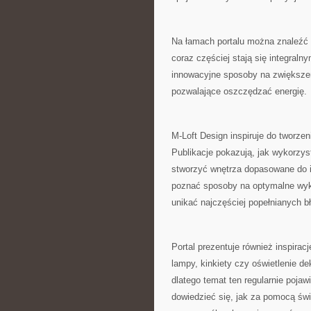
Na łamach portalu można znaleźć 
coraz częściej stają się integra
innowacyjne sposoby na zwiększen
pozwalające oszczędzać energię.
M-Loft Design inspiruje do tworzen
Publikacje pokazują, jak wykorzys
stworzyć wnętrza dopasowane do 
poznać sposoby na optymalne wykor
unikać najczęściej popełnianych b
Portal prezentuje również inspira
lampy, kinkiety czy oświetlenie d
dlatego temat ten regularnie poja
dowiedzieć się, jak za pomocą św