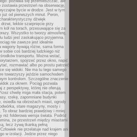
ego: pozwala się przemieszczać, ale
 zostawia przestrzeń na obserwację,
wyczajne bycie w drodze. Jest w tym
 już od pierwszych minut. Peron,
 charakterystyczny dźwięk
rzwi, lekkie szarpnięcie przy
tm kół na torach, przesuwające się za
brazy. Wszystko to tworzy atmosferę,
elu ludzi jest zaskakująco przyjemna.
pociąg nie zawsze jest idealnie
 a wagony bywają różne, sama forma
 sobie coś bardziej ludzkiego niż
 środków transportu. Można wstać,
korytarzem, spojrzeć przez okno, napić
ytać, rozmawiać albo po prostu patrzeć
ce się widoki. Nie ma tu tego samego
tóre towarzyszy jeździe samochodem
owym kontrolom. Szczególne znaczenie
widok za oknem. Pociąg pozwala
j z perspektywy, której nie oferują
Przez chwilę miga mała stacja, potem
lasy, rzekę, zapomniane budynki
, osiedla na obrzeżach miast, ogrody
odwórka, stare magazyny, mosty i
. To obraz bardziej prawdziwy i mniej
 niż folderowa wersja świata. Podróż
omina, że przestrzeń między miastami
tką, lecz żywą tkanką pełną
Człowiek nie przelatuje nad krajem ani
 go w izolacji. Jedzie przez niego