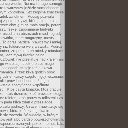
ce się widoki. Nie ma tu tego samego
tóre towarzyszy jeździe samochodem
owym kontrolom. Szczególne znaczenie
widok za oknem. Pociąg pozwala
j z perspektywy, której nie oferują
Przez chwilę miga mała stacja, potem
lasy, rzekę, zapomniane budynki
, osiedla na obrzeżach miast, ogrody
odwórka, stare magazyny, mosty i
. To obraz bardziej prawdziwy i mniej
 niż folderowa wersja świata. Podróż
omina, że przestrzeń między miastami
tką, lecz żywą tkanką pełną
Człowiek nie przelatuje nad krajem ani
 go w izolacji. Jedzie przez niego
pociągach istnieje też ciekawa
ynamika. Przez kilka godzin obok
ą ludzie, którzy często nigdy wcześniej
ali i prawdopodobnie już się nie
wstaje specyficzna wspólnota
i. Ktoś czyta książkę, ktoś pracuje
e, ktoś drzemie, ktoś prowadzi długą
z telefon, ktoś patrzy w milczeniu za
m pada kilka zdań o przesiadce,
o celu podróży. Czasem nawiązuje się
owa, która kończy się równie
jak się zaczęła. W świecie, w którym
tów jest albo bardzo powierzchownych,
zapośredniczonych przez internet, taka
na droga ma swój niepowtarzalny