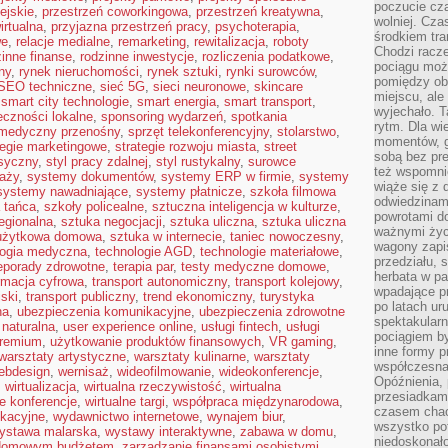
poczucie cza
ejskie
,
przestrzeń coworkingowa
,
przestrzeń kreatywna
,
wolniej. Cz
irtualna
,
przyjazna przestrzeń pracy
,
psychoterapia
,
środkiem tra
we
,
relacje medialne
,
remarketing
,
rewitalizacja
,
roboty
Chodzi racze
zinne finanse
,
rodzinne inwestycje
,
rozliczenia podatkowe
,
pociągu moż
ny
,
rynek nieruchomości
,
rynek sztuki
,
rynki surowców
,
pomiędzy obo
SEO techniczne
,
sieć 5G
,
sieci neuronowe
,
skincare
miejscu, ale 
,
smart city technologie
,
smart energia
,
smart transport
,
wyjechało. T
eczności lokalne
,
sponsoring wydarzeń
,
spotkania
rytm. Dla wie
 medyczny przenośny
,
sprzęt telekonferencyjny
,
stolarstwo
,
momentów, g
tegie marketingowe
,
strategie rozwoju miasta
,
street
sobą bez pre
asyczny
,
styl pracy zdalnej
,
styl rustykalny
,
surowce
też wspomnie
aży
,
systemy dokumentów
,
systemy ERP w firmie
,
systemy
wiąże się z
systemy nawadniające
,
systemy płatnicze
,
szkoła filmowa
odwiedzinami
 tańca
,
szkoły policealne
,
sztuczna inteligencja w kulturze
,
powrotami d
regionalna
,
sztuka negocjacji
,
sztuka uliczna
,
sztuka uliczna
ważnymi życ
użytkowa domowa
,
sztuka w internecie
,
taniec nowoczesny
,
wagony zapi
logia medyczna
,
technologie AGD
,
technologie materiałowe
,
przedziału, 
leporady zdrowotne
,
terapia par
,
testy medyczne domowe
,
herbata w p
rmacja cyfrowa
,
transport autonomiczny
,
transport kolejowy
,
wpadające pr
jski
,
transport publiczny
,
trend ekonomiczny
,
turystyka
po latach ur
na
,
ubezpieczenia komunikacyjne
,
ubezpieczenia zdrowotne
spektakular
 naturalna
,
user experience online
,
usługi fintech
,
usługi
pociągiem by
premium
,
użytkowanie produktów finansowych
,
VR gaming
,
inne formy p
warsztaty artystyczne
,
warsztaty kulinarne
,
warsztaty
współczesna 
ebdesign
,
wernisaż
,
wideofilmowanie
,
wideokonferencje
,
Opóźnienia, 
,
wirtualizacja
,
wirtualna rzeczywistość
,
wirtualna
przesiadkam
ne konferencje
,
wirtualne targi
,
współpraca międzynarodowa
,
czasem chao
kacyjne
,
wydawnictwo internetowe
,
wynajem biur
,
wszystko pot
ystawa malarska
,
wystawy interaktywne
,
zabawa w domu
,
niedoskonało
 domowym budżetem
,
zarządzanie finansami osobistymi
,