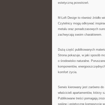
estetyczną przestrzeń.
M-Loft Design to również źródło 
Czytelnicy mogą odkrywać inspira
metalu oraz ponadczasowych surow
zachwycają swoim charakterem.
Dużą część publikowanych materia
Strona pokazuje, w jaki sposób m
o środowisko naturalne. Poruszan
komponentów, energooszczędnych 
komfort życia.
Serwis kierowany jest zarówno do 
właścicieli apartamentów, którzy 
Publikowane treści pomagają zrozu
spójne i estetyczne kompozycje wn