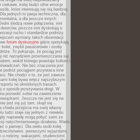
o ciekawe, kolej budzi silne emocje
sób, które interesują się nią bardziej
la jednych to pasja techniczna, dla
mentalna, a dla jeszcze innych
Jedni śledzą nowe połączenia, inni
i i dworców, jeszcze inni dyskutują o
anizacji ruchu i standardzie podróży.
iejscem wymiany takich obserwacji
towe
forum dyskusyjne
gdzie spotykają
y kolei, zwykli pasażerowie i osoby
dróże. To pokazuje, że pociąg jest
j niż narzędziem przemieszczania się.
matem, wokół którego powstaje kultura i
świadczeń. Nie bez znaczenia jest
że podróż pociągiem przywraca inne
su. Nie chodzi o to, że jest zawsze
asami kolej bywa wręcz najszybszym
nsportu na określonych trasach.
j o sposób przeżywania drogi. W
na pozwolić sobie na zawieszenie
wiązkami. Jeszcze nie jest się na
nie jest się już tam, skąd się
a chwila przejścia ma swój własny
lu ludzi staje się jednym z niewielu
dy naprawdę mogą pobyć sami ze
sji natychmiastowego działania. Warto
ć o pamięci. Dla wielu osób kolej
 dzieciństwem, pierwszymi wyjazdami,
 u rodziny, wakacjami, studenckimi