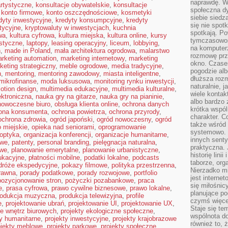
naprawdę. W 
rtystyczne
,
konsultacje obywatelskie
,
konsultacje
społeczna d
,
konto firmowe
,
konto oszczędnościowe
,
kosmetyki
siebie siedz
dyty inwestycyjne
,
kredyty konsumpcyjne
,
kredyty
się nie spotk
tycyjne
,
kryptowaluty w inwestycjach
,
kuchnia
spotkają. Po
wa
,
kultura cyfrowa
,
kultura miejska
,
kultura online
,
kursy
tymczasowośc
istyczne
,
laptopy
,
leasing operacyjny
,
liceum
,
lobbying
,
na komputerz
n
,
made in Poland
,
mała architektura ogrodowa
,
malarstwo
rozmowę prze
rketing automation
,
marketing internetowy
,
marketing
okno. Czase
keting strategiczny
,
meble ogrodowe
,
media tradycyjne
,
pogodzie alb
h
,
mentoring
,
mentoring zawodowy
,
miasta inteligentne
,
dłuższa rozm
mikrofinanse
,
moda luksusowa
,
monitoring rynku inwestycji
,
naturalnie, 
otion design
,
multimedia edukacyjne
,
multimedia kulturalne
,
wiele kontak
ktroniczna
,
nauka gry na gitarze
,
nauka gry na pianinie
,
albo bardzo 
nowoczesne biuro
,
obsługa klienta online
,
ochrona danych
krótka wspól
ona konsumenta
,
ochrona powietrza
,
ochrona przyrody
,
charakter. C
ochrona zdrowia
,
ogród japoński
,
ogród nowoczesny
,
ogród
także wśród o
 miejskie
,
opieka nad seniorami
,
oprogramowanie
systemowo. D
optyka
,
organizacja konferencji
,
organizacje humanitarne
,
innych senty
owe
,
patenty
,
personal branding
,
pielęgnacja naturalna
,
praktyczna. 
owe
,
planowanie emerytalne
,
planowanie urbanistyczne
,
historię lini
ukacyjne
,
płatności mobilne
,
podatki lokalne
,
podcasts
taborze, org
dróże ekspedycyjne
,
pokazy filmowe
,
polityka przestrzenna
,
Nierzadko m
rawna
,
porady podatkowe
,
porady rozwojowe
,
portfolio
jest interne
pozycjonowanie stron
,
pożyczki pozabankowe
,
praca
się miłośnic
e
,
prasa cyfrowa
,
prawo cywilne biznesowe
,
prawo lokalne
,
planujące po
rodukcja muzyczna
,
produkcja telewizyjna
,
profile
czymś więce
e
,
projektowanie ubrań
,
projektowanie UI
,
projektowanie UX
,
Staje się te
ie wnętrz biurowych
,
projekty ekologiczne społeczne
,
wspólnota do
ty humanitarne
,
projekty inwestycyjne
,
projekty krajobrazowe
również to, 
ojekty meblowe
,
projekty parkowe
,
projekty społeczne