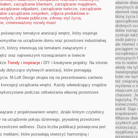
właśnie dlat
itałem
,
zarządzanie klientami
,
zarządzanie majątkiem
,
sterylnych 
zarządzanie odpadami
,
zarządzanie twórcze
,
zarządzanie
element niep
alne zarządzanie zespołem
,
zdjęcia produktowe e-
bliżej życia 
rosłych
,
zdrowie publiczne
,
zdrowy styl życia
,
uporządkowa
ne
,
zrównoważony rozwój miast
drobnych sce
dobie rosnąc
 poświęcony tematyce aranżacji wnętrz, który inspiruje
zyskuje tak
osób patrzy 
omysłów na urządzenie domu oraz przestrzeni industrialnej.
ale również 
ch, którzy interesują się tematami związanymi z
pociągiem n
rozsądniejsz
trz oraz najnowszymi rozwiązaniami w świecie
emisyjnych f
akże
Trendy i inspiracje
i DIY i kreatywne projekty. Na stronie
ma to realne
wtedy nie ty
ły dotyczące stylowych aranżacji, które pomagają
światopoglą
kolei nie wy
ycia. M-Loft Design skupia się na prezentowaniu zarówno
też związan
ch koncepcji urządzania wnętrz. Każdy odwiedzający znajdzie
myślenia o m
miejscem sz
 wykorzystane podczas odświeżania własnej przestrzeni.
chaosem. Jes
logistyką. 
koniecznośc
wokół. Daje 
 związane z projektowaniem wnętrz, dzięki którym czytelnicy
krajobrazem 
Właśnie dlat
a urządzenie pokoju dziennego, prywatnej przestrzeni
szybkich poł
zestrzeni wellness. Duża liczba publikacji poświęcona jest
motoryzacji
wyjątkowy ur
 meblami, które pozwalają stworzyć harmonijną i
przemieszcza