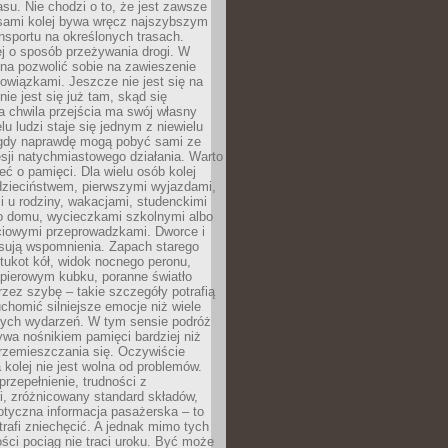
su. Nie chodzi o to, że jest zawsze
asami kolej bywa wręcz najszybszym
nsportu na określonych trasach.
j o sposób przeżywania drogi. W
na pozwolić sobie na zawieszenie
wiązkami. Jeszcze nie jest się na
nie jest się już tam, skąd się
a chwila przejścia ma swój własny
lu ludzi staje się jednym z niewielu
dy naprawdę mogą pobyć sami ze
sji natychmiastowego działania. Warto
ć o pamięci. Dla wielu osób kolej
 dzieciństwem, pierwszymi wyjazdami,
 u rodziny, wakacjami, studenckimi
o domu, wycieczkami szkolnymi albo
iowymi przeprowadzkami. Dworce i
sują wspomnienia. Zapach starego
stukot kół, widok nocnego peronu,
apierowym kubku, poranne światło
zez szybę – takie szczegóły potrafią
uchomić silniejsze emocje niż wiele
nych wydarzeń. W tym sensie podróż
wa nośnikiem pamięci bardziej niż
rzemieszczania się. Oczywiście
kolej nie jest wolna od problemów.
przepełnienie, trudności z
i, zróżnicowany standard składów,
tyczna informacja pasażerska – to
rafi zniechęcić. A jednak mimo tych
ści pociąg nie traci uroku. Być może