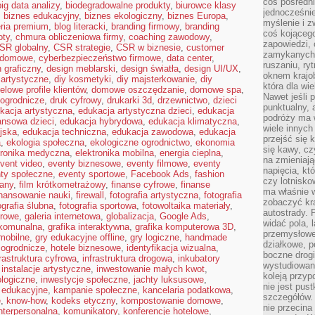
coś pośredni
big data analizy
,
biodegradowalne produkty
,
biurowce klasy
jednocześnie
,
biznes edukacyjny
,
biznes ekologiczny
,
biznes Europa
,
myślenie i z
eria premium
,
blog literacki
,
branding firmowy
,
branding
coś kojącego
oty
,
chmura obliczeniowa firmy
,
coaching zawodowy
,
zapowiedzi,
SR globalny
,
CSR strategie
,
CSR w biznesie
,
customer
zamykanych d
 domowe
,
cyberbezpieczeństwo firmowe
,
data center
,
ruszaniu, ry
 graficzny
,
design meblarski
,
design światła
,
design UI/UX
,
oknem krajo
 artystyczne
,
diy kosmetyki
,
diy majsterkowanie
,
diy
która dla wi
elowe profile klientów
,
domowe oszczędzanie
,
domowe spa
,
Nawet jeśli 
ogrodnicze
,
druk cyfrowy
,
drukarki 3d
,
drzewnictwo
,
dzieci
punktualny,
kacja artystyczna
,
edukacja artystyczna dzieci
,
edukacja
podróży ma w
ansowa dzieci
,
edukacja hybrydowa
,
edukacja klimatyczna
,
wiele innych
jska
,
edukacja techniczna
,
edukacja zawodowa
,
edukacja
przejść się 
a
,
ekologia społeczna
,
ekologiczne ogrodnictwo
,
ekonomia
się kawy, cz
tronika medyczna
,
elektronika mobilna
,
energia cieplna
,
na zmieniają
vent video
,
eventy biznesowe
,
eventy filmowe
,
eventy
napięcia, k
ty społeczne
,
eventy sportowe
,
Facebook Ads
,
fashion
czy lotnisk
any
,
film krótkometrażowy
,
finanse cyfrowe
,
finanse
ma właśnie 
inansowanie nauki
,
firewall
,
fotografia artystyczna
,
fotografia
zobaczyć kra
ografia ślubna
,
fotografia sportowa
,
fotowoltaika materiały
,
autostrady. 
urowe
,
galeria internetowa
,
globalizacja
,
Google Ads
,
widać pola, 
komunalna
,
grafika interaktywna
,
grafika komputerowa 3D
,
przemysłowe
mobilne
,
gry edukacyjne offline
,
gry logiczne
,
handmade
działkowe, p
 ogrodnicze
,
hotele biznesowe
,
identyfikacja wizualna
,
boczne drogi
frastruktura cyfrowa
,
infrastruktura drogowa
,
inkubatory
wystudiowany
,
instalacje artystyczne
,
inwestowanie małych kwot
,
koleją przyp
ologiczne
,
inwestycje społeczne
,
jachty luksusowe
,
nie jest pus
 edukacyjne
,
kampanie społeczne
,
kancelaria podatkowa
,
szczegółów. 
e
,
know-how
,
kodeks etyczny
,
kompostowanie domowe
,
nie przecina
nterpersonalna
,
komunikatory
,
konferencje hotelowe
,