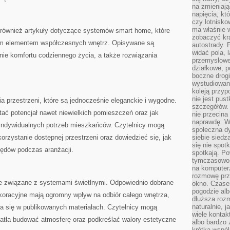
na zmieniają
napięcia, k
czy lotnisk
ma właśnie 
również artykuły dotyczące systemów smart home, które
zobaczyć kra
lnym elementem współczesnych wnętrz. Opisywane są
autostrady. 
widać pola, 
ie komfortu codziennego życia, a także rozwiązania
przemysłowe
działkowe, p
boczne drogi
wystudiowany
koleją przyp
nie jest pus
ia przestrzeni, które są jednocześnie eleganckie i wygodne.
szczegółów. 
tać potencjał nawet niewielkich pomieszczeń oraz jak
nie przecina
naprawdę. W 
indywidualnych potrzeb mieszkańców. Czytelnicy mogą
społeczna d
zystanie dostępnej przestrzeni oraz dowiedzieć się, jak
siebie siedz
się nie spotk
łędów podczas aranżacji.
spotkają. Po
tymczasowośc
na komputerz
rozmowę prze
cje związane z systemami świetlnymi. Odpowiednio dobrane
okno. Czase
pogodzie alb
ekoracyjne mają ogromny wpływ na odbiór całego wnętrza,
dłuższa rozm
naturalnie, 
wia się w publikowanych materiałach. Czytelnicy mogą
wiele kontak
iatła budować atmosferę oraz podkreślać walory estetyczne
albo bardzo 
krótka wspól