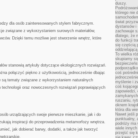
duszy.
Podróżowani
którego nie d
samochodem,
świat przyzw
wiedzy dla osób zainteresowanych stylem fabrycznym.
dystansów i 
cje związane z wykorzystaniem surowych materiałów,
zachowuje s
dlatego, że 
ców. Dzięki temu możliwe jest stworzenie wnętrz, które
do funkcji t
się częścią 
oddzielającą
To wielka r
skupiamy się
bezpieczeńs
łów stanowią artykuły dotyczące ekologicznych rozwiązań.
podporządko
ożna połączyć piękno z użytkowością, jednocześnie dbając
coś pośredni
jednocześnie
e są tematy związane z wykorzystaniem naturalnych
myślenie i z
coś kojącego
technologii oraz nowoczesnych rozwiązań poprawiających
zapowiedzi,
zamykanych d
ruszaniu, ry
oknem krajo
która dla wi
Nawet jeśli 
osób urządzających swoje pierwsze mieszkanie, jak i do
punktualny,
szukają inspiracji do przeprowadzenia metamorfozy wnętrza.
podróży ma w
wiele innych
mieć, jak dobierać barwy, dodatki, a także jak tworzyć
przejść się 
ętrzarskie.
się kawy, cz