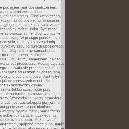
e pociągiem jest doświadczeniem,
a się w pełni zastąpić ani
 ani samolotem. Choć współczesny
yczaił nas do pośpiechu, skracania
ciągłego liczenia czasu, kolej wciąż
zczególny rodzaj uroku. Być może
nie sprowadza samej drogi wyłącznie
ransportowej. W pociągu podróż staje
przeżycia, a nie tylko przeszkodą
 punkt wyjazdu od punktu docelowego.
óżnica. Gdy jedziemy samochodem,
 na trasie, ruchu, znakach i
twie. Gdy lecimy samolotem, całość
wana jest procedurze. Pociąg daje zaś
ego: pozwala się przemieszczać, ale
 zostawia przestrzeń na obserwację,
wyczajne bycie w drodze. Jest w tym
 już od pierwszych minut. Peron,
 charakterystyczny dźwięk
rzwi, lekkie szarpnięcie przy
tm kół na torach, przesuwające się za
brazy. Wszystko to tworzy atmosferę,
elu ludzi jest zaskakująco przyjemna.
pociąg nie zawsze jest idealnie
 a wagony bywają różne, sama forma
 sobie coś bardziej ludzkiego niż
 środków transportu. Można wstać,
korytarzem, spojrzeć przez okno, napić
ytać, rozmawiać albo po prostu patrzeć