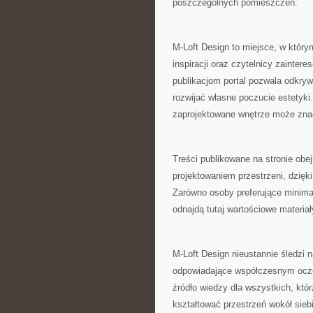
poszczególnych pomieszczeń.
M-Loft Design to miejsce, w który
inspiracji oraz czytelnicy zainte
publikacjom portal pozwala odkry
rozwijać własne poczucie estetyki
zaprojektowane wnętrze może zna
Treści publikowane na stronie ob
projektowaniem przestrzeni, dzię
Zarówno osoby preferujące minimal
odnajdą tutaj wartościowe materiały
M-Loft Design nieustannie śledzi n
odpowiadające współczesnym ocze
źródło wiedzy dla wszystkich, któ
kształtować przestrzeń wokół siebi