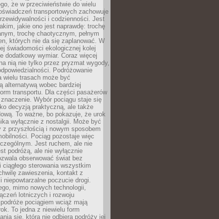
ego, że w przeciwieństwie do wielu
doświadczeń transportowych zachowuje
rzewidywalności i codzienności. Jest
takim, jakie ono jest naprawdę: trochę
nym, trochę chaotycznym, pełnym
n, których nie da się zaplanować. W
ej świadomości ekologicznej kolej
że dodatkowy wymiar. Coraz więcej
na nią nie tylko przez pryzmat wygody,
odpowiedzialności. Podróżowanie
a wielu trasach może być
ą alternatywą wobec bardziej
orm transportu. Dla części pasażerów
 znaczenie. Wybór pociągu staje się
lko decyzją praktyczną, ale także
dową. To ważne, bo pokazuje, że urok
nika wyłącznie z nostalgii. Może być
y z przyszłością i nowym sposobem
obilności. Pociąg pozostaje więc
czególnym. Jest ruchem, ale nie
t podróżą, ale nie wyłącznie
Pozwala obserwować świat bez
i ciągłego sterowania wszystkim
chwilę zawieszenia, kontakt z
i niepowtarzalne poczucie drogi.
ego, mimo nowych technologii,
ączeń lotniczych i rozwoju
, podróże pociągiem wciąż mają
ok. To jedna z niewielu form
nia się, która nie odbiera podróży jej