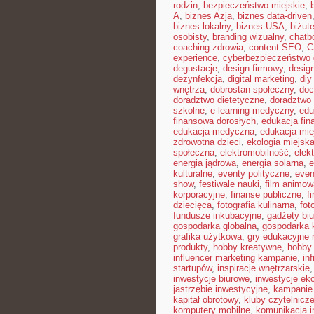
rodzin
,
bezpieczeństwo miejskie
,
A
,
biznes Azja
,
biznes data-driven
biznes lokalny
,
biznes USA
,
biżut
osobisty
,
branding wizualny
,
chatb
coaching zdrowia
,
content SEO
,
C
experience
,
cyberbezpieczeństwo
degustacje
,
design firmowy
,
design
dezynfekcja
,
digital marketing
,
diy
wnętrza
,
dobrostan społeczny
,
doc
doradztwo dietetyczne
,
doradztwo 
szkolne
,
e-learning medyczny
,
edu
finansowa dorosłych
,
edukacja fin
edukacja medyczna
,
edukacja mie
zdrowotna dzieci
,
ekologia miejsk
społeczna
,
elektromobilność
,
elek
energia jądrowa
,
energia solarna
,
e
kulturalne
,
eventy polityczne
,
even
show
,
festiwale nauki
,
film animow
korporacyjne
,
finanse publiczne
,
f
dziecięca
,
fotografia kulinarna
,
fot
fundusze inkubacyjne
,
gadżety bi
gospodarka globalna
,
gospodarka 
grafika użytkowa
,
gry edukacyjne 
produkty
,
hobby kreatywne
,
hobby
influencer marketing kampanie
,
in
startupów
,
inspiracje wnętrzarskie
inwestycje biurowe
,
inwestycje ek
jastrzębie inwestycyjne
,
kampanie
kapitał obrotowy
,
kluby czytelnicz
komputery mobilne
,
komunikacja i