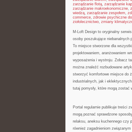
zarządzanie flotą
,
zarządzanie kap
zarządzanie makroekonomiczne
,
wiedzą
,
zarządzanie zespołem
,
zd
commerce
,
zdrowie psychiczne do
ziołolecznictwo
,
zmiany klimatycz
M-Loft Design to oryginalny serwis
osoby poszukujące niebanalnych p
To miejsce stworzone dla wszystki
projektowaniem, aranżowaniem wnę
wyposażenia i wystroju. Zobacz t
można znaleźć rozbudowane artyku
stworzyć komfortowe miejsce do ż
industrialnych, jak i eklektyczny
tutaj pomysły, które mogą zostać
Portal regularnie publikuje treści
mogą poznać sprawdzone sposoby n
relaksu, aneksu kuchennego czy pr
również zagadnieniom związanym z