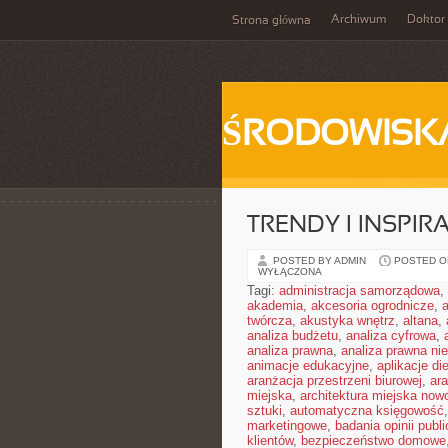
Archiwum
Doktor
Strona główna
ŚRODOWISK
TRENDY I INSPIR
POSTED BY ADMIN
POSTED ON
WYŁĄCZONA
Tagi:
administracja samorządowa
,
akademia
,
akcesoria ogrodnicze
,
twórcza
,
akustyka wnętrz
,
altana
,
analiza budżetu
,
analiza cyfrowa
,
analiza prawna
,
analiza prawna ni
animacje edukacyjne
,
aplikacje di
aranżacja przestrzeni biurowej
,
ar
miejska
,
architektura miejska no
sztuki
,
automatyczna księgowość
marketingowe
,
badania opinii publi
klientów
,
bezpieczeństwo domowe