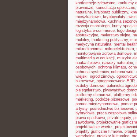
konferencje zdrowotne
,
konkursy a
prawnicze
,
konsultacje społeczne
naturalne
,
krajobraz publiczny
,
kre
mieszkaniowe
,
kryptowaluty inwes
międzynarodowa
,
kuchnia sezono
rozwoju osobistego
,
kursy specjal
logistyka e-commerce
,
logo desig
abstrakcyjne
,
malarstwo olejne
,
ma
mobilny
,
marketing polityczny
,
mar
medycyna naturalna
,
mental healt
mikroekonomia
,
mikroelektronika
,
monitorowanie zdrowia domowe
,
m
multimedia w edukacji
,
muzyka ele
nauka śpiewu
,
nawozy naturalne
,
osobowych
,
ochrona klimatu
,
ochr
ochrona systemów
,
ochrona wód
,
wiejski
,
ogród zimowy
,
ogrodnictwo
biznesowe
,
oprogramowanie ERP
,
ozdoby domowe
,
paleniska ogrod
pielęgniarstwo
,
piwowarstwo dom
platformy chmurowe
,
platformy ed
marketing
,
podróże biznesowe
,
po
pomoc międzynarodowa
,
pomoc p
artysty
,
pośrednictwo biznesowe
,
hybrydowa
,
praca zespołowa onlin
prawo spadkowe
,
private equity
,
p
zawodowe
,
projektowanie graficzn
projektowanie wnętrz
,
projektowan
projekty graficzne firmowe
,
projek
wertykalne
,
projekty kulturalne
,
pr