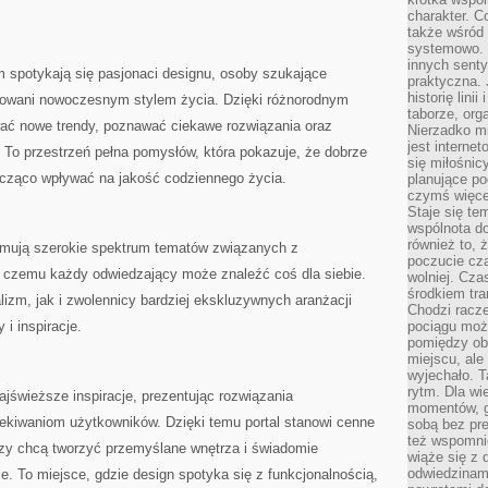
charakter. C
także wśród o
systemowo. D
innych senty
m spotykają się pasjonaci designu, osoby szukające
praktyczna. 
historię lini
resowani nowoczesnym stylem życia. Dzięki różnorodnym
taborze, org
wać nowe trendy, poznawać ciekawe rozwiązania oraz
Nierzadko m
jest interne
. To przestrzeń pełna pomysłów, która pokazuje, że dobrze
się miłośnic
cząco wpływać na jakość codziennego życia.
planujące po
czymś więce
Staje się te
wspólnota do
również to, 
ejmują szerokie spektrum tematów związanych z
poczucie cza
ki czemu każdy odwiedzający może znaleźć coś dla siebie.
wolniej. Cz
środkiem tra
izm, jak i zwolennicy bardziej ekskluzywnych aranżacji
Chodzi racze
 i inspiracje.
pociągu moż
pomiędzy obo
miejscu, ale 
wyjechało. T
rytm. Dla wie
ajświeższe inspiracje, prezentując rozwiązania
momentów, g
kiwaniom użytkowników. Dzięki temu portal stanowi cenne
sobą bez pre
też wspomnie
rzy chcą tworzyć przemyślane wnętrza i świadomie
wiąże się z
odwiedzinami
e. To miejsce, gdzie design spotyka się z funkcjonalnością,