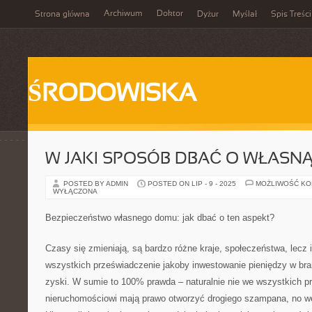
Archiwum
Doktor
Strona główna
Dyżur
Myślał
Spis Treści
ŚRODOWISKA
W JAKI SPOSÓB DBAĆ O WŁASN
POSTED BY ADMIN
POSTED ON LIP - 9 - 2025
MOŻLIWOŚĆ K
WYŁĄCZONA
Bezpieczeństwo własnego domu: jak dbać o ten aspekt?
Czasy się zmieniają, są bardzo różne kraje, społeczeństwa, lecz i
wszystkich przeświadczenie jakoby inwestowanie pieniędzy w br
zyski. W sumie to 100% prawda – naturalnie nie we wszystkich p
nieruchomościowi mają prawo otworzyć drogiego szampana, no w