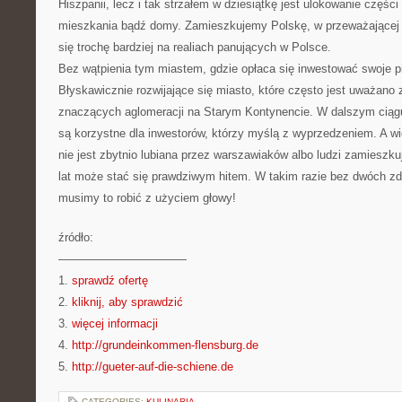
Hiszpanii, lecz i tak strzałem w dziesiątkę jest ulokowanie częśc
mieszkania bądź domy. Zamieszkujemy Polskę, w przeważającej
się trochę bardziej na realiach panujących w Polsce.
Bez wątpienia tym miastem, gdzie opłaca się inwestować swoje pie
Błyskawicznie rozwijające się miasto, które często jest uważano z
znaczących aglomeracji na Starym Kontynencie. W dalszym ciągu 
są korzystne dla inwestorów, którzy myślą z wyprzedzeniem. A wię
nie jest zbytnio lubiana przez warszawiaków albo ludzi zamieszk
lat może stać się prawdziwym hitem. W takim razie bez dwóch zd
musimy to robić z użyciem głowy!
źródło:
———————————
1.
sprawdź ofertę
2.
kliknij, aby sprawdzić
3.
więcej informacji
4.
http://grundeinkommen-flensburg.de
5.
http://gueter-auf-die-schiene.de
CATEGORIES:
KULINARIA