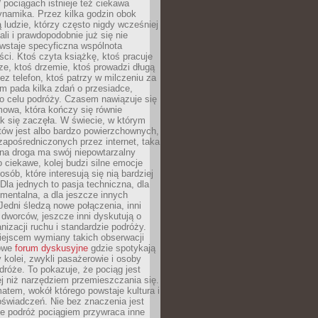
pociągach istnieje też ciekawa
ynamika. Przez kilka godzin obok
ą ludzie, którzy często nigdy wcześniej
ali i prawdopodobnie już się nie
wstaje specyficzna wspólnota
i. Ktoś czyta książkę, ktoś pracuje
e, ktoś drzemie, ktoś prowadzi długą
z telefon, ktoś patrzy w milczeniu za
m pada kilka zdań o przesiadce,
o celu podróży. Czasem nawiązuje się
owa, która kończy się równie
jak się zaczęła. W świecie, w którym
tów jest albo bardzo powierzchownych,
zapośredniczonych przez internet, taka
na droga ma swój niepowtarzalny
o ciekawe, kolej budzi silne emocje
sób, które interesują się nią bardziej
la jednych to pasja techniczna, dla
mentalna, a dla jeszcze innych
Jedni śledzą nowe połączenia, inni
i i dworców, jeszcze inni dyskutują o
anizacji ruchu i standardzie podróży.
iejscem wymiany takich obserwacji
towe
forum dyskusyjne
gdzie spotykają
y kolei, zwykli pasażerowie i osoby
dróże. To pokazuje, że pociąg jest
j niż narzędziem przemieszczania się.
matem, wokół którego powstaje kultura i
świadczeń. Nie bez znaczenia jest
że podróż pociągiem przywraca inne