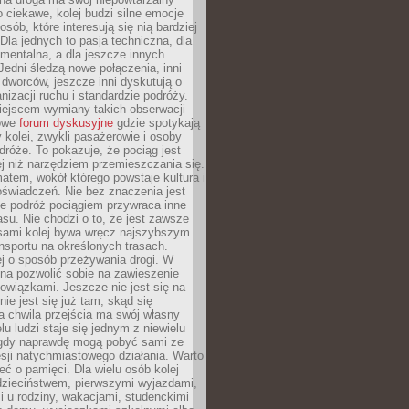
o ciekawe, kolej budzi silne emocje
sób, które interesują się nią bardziej
la jednych to pasja techniczna, dla
mentalna, a dla jeszcze innych
Jedni śledzą nowe połączenia, inni
i i dworców, jeszcze inni dyskutują o
anizacji ruchu i standardzie podróży.
iejscem wymiany takich obserwacji
towe
forum dyskusyjne
gdzie spotykają
y kolei, zwykli pasażerowie i osoby
dróże. To pokazuje, że pociąg jest
j niż narzędziem przemieszczania się.
matem, wokół którego powstaje kultura i
świadczeń. Nie bez znaczenia jest
że podróż pociągiem przywraca inne
su. Nie chodzi o to, że jest zawsze
asami kolej bywa wręcz najszybszym
nsportu na określonych trasach.
j o sposób przeżywania drogi. W
na pozwolić sobie na zawieszenie
wiązkami. Jeszcze nie jest się na
nie jest się już tam, skąd się
a chwila przejścia ma swój własny
lu ludzi staje się jednym z niewielu
dy naprawdę mogą pobyć sami ze
sji natychmiastowego działania. Warto
ć o pamięci. Dla wielu osób kolej
 dzieciństwem, pierwszymi wyjazdami,
 u rodziny, wakacjami, studenckimi