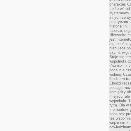
charakter. C
także wśród o
systemowo. D
innych senty
praktyczna. 
historię lini
taborze, org
Nierzadko m
jest interne
się miłośnic
planujące po
czymś więce
Staje się te
wspólnota do
również to, 
poczucie cza
wolniej. Cz
środkiem tra
Chodzi racze
pociągu moż
pomiędzy obo
miejscu, ale 
wyjechało. T
rytm. Dla wie
momentów, g
sobą bez pre
też wspomnie
wiąże się z
odwiedzinami