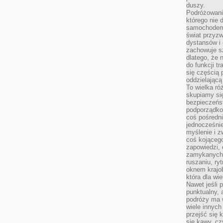
duszy.
Podróżowani
którego nie d
samochodem,
świat przyzw
dystansów i 
zachowuje s
dlatego, że 
do funkcji t
się częścią 
oddzielającą
To wielka r
skupiamy się
bezpieczeńs
podporządko
coś pośredni
jednocześnie
myślenie i z
coś kojącego
zapowiedzi,
zamykanych d
ruszaniu, ry
oknem krajo
która dla wi
Nawet jeśli 
punktualny,
podróży ma w
wiele innych
przejść się 
się kawy, cz