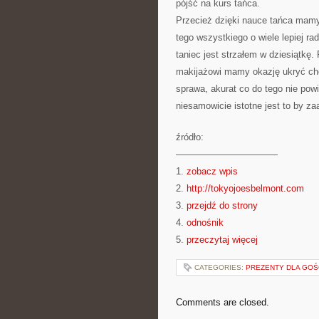
pójść na kurs tańca.
Przecież dzięki nauce tańca mamy
tego wszystkiego o wiele lepiej ra
taniec jest strzałem w dziesiątkę.
makijażowi mamy okazję ukryć ch
sprawa, akurat co do tego nie po
niesamowicie istotne jest to by z
źródło:
———————————
1.
zobacz wpis
2.
http://tokyojoesbelmont.com
3.
przejdź do strony
4.
odnośnik
5.
przeczytaj więcej
CATEGORIES:
PREZENTY DLA GOŚ
Comments are closed.