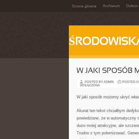
Archiwum
Doktor
Strona główna
ŚRODOWISK
W JAKI SPOSÓB 
POSTED BY ADMIN
POSTED ON 
WYŁĄCZONA
W jaki sposób możemy ukryć wła
Akurat ten tekst chciałbym dedyko
powiedziane, że w automatyczny sp
dużo mniej atrakcyjne, ale szczera
Trudno z tym polemizować. General