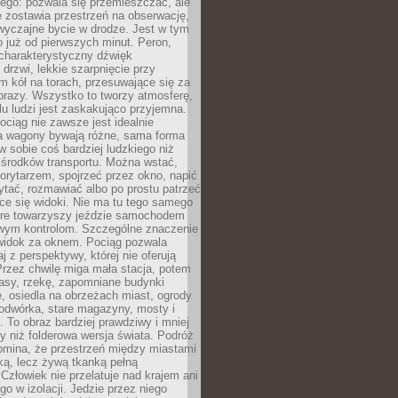
ego: pozwala się przemieszczać, ale
 zostawia przestrzeń na obserwację,
wyczajne bycie w drodze. Jest w tym
 już od pierwszych minut. Peron,
 charakterystyczny dźwięk
rzwi, lekkie szarpnięcie przy
tm kół na torach, przesuwające się za
brazy. Wszystko to tworzy atmosferę,
elu ludzi jest zaskakująco przyjemna.
pociąg nie zawsze jest idealnie
 a wagony bywają różne, sama forma
 sobie coś bardziej ludzkiego niż
 środków transportu. Można wstać,
korytarzem, spojrzeć przez okno, napić
ytać, rozmawiać albo po prostu patrzeć
ce się widoki. Nie ma tu tego samego
tóre towarzyszy jeździe samochodem
owym kontrolom. Szczególne znaczenie
widok za oknem. Pociąg pozwala
j z perspektywy, której nie oferują
Przez chwilę miga mała stacja, potem
lasy, rzekę, zapomniane budynki
, osiedla na obrzeżach miast, ogrody
odwórka, stare magazyny, mosty i
. To obraz bardziej prawdziwy i mniej
 niż folderowa wersja świata. Podróż
omina, że przestrzeń między miastami
tką, lecz żywą tkanką pełną
Człowiek nie przelatuje nad krajem ani
 go w izolacji. Jedzie przez niego