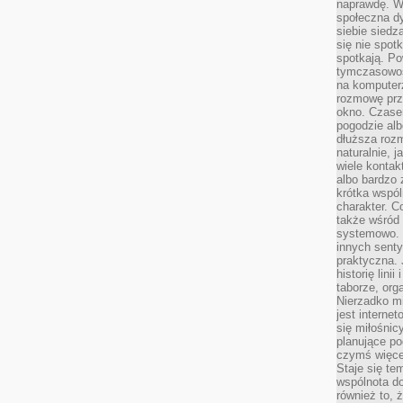
naprawdę. W 
społeczna d
siebie siedz
się nie spotk
spotkają. Po
tymczasowośc
na komputerz
rozmowę prze
okno. Czase
pogodzie alb
dłuższa rozm
naturalnie, 
wiele kontak
albo bardzo 
krótka wspól
charakter. C
także wśród o
systemowo. D
innych senty
praktyczna. 
historię lini
taborze, org
Nierzadko m
jest interne
się miłośnic
planujące po
czymś więce
Staje się te
wspólnota do
również to, 