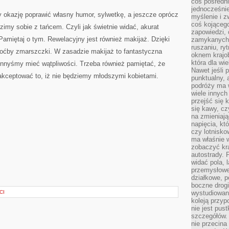
coś pośredni
jednocześnie
 okazję poprawić własny humor, sylwetkę, a jeszcze oprócz
myślenie i z
coś kojącego
dzimy sobie z tańcem. Czyli jak świetnie widać, akurat
zapowiedzi,
 Pamiętaj o tym. Rewelacyjny jest również makijaż. Dzięki
zamykanych d
ruszaniu, ry
oćby zmarszczki. W zasadzie makijaż to fantastyczna
oknem krajo
która dla wi
winnyśmy mieć wątpliwości. Trzeba również pamiętać, że
Nawet jeśli 
aakceptować to, iż nie będziemy młodszymi kobietami.
punktualny,
podróży ma w
wiele innych
przejść się 
się kawy, cz
na zmieniają
napięcia, k
czy lotnisk
ma właśnie 
zobaczyć kra
autostrady. 
widać pola, 
przemysłowe
działkowe, p
boczne drogi
CI
wystudiowany
koleją przyp
nie jest pus
szczegółów. 
nie przecina