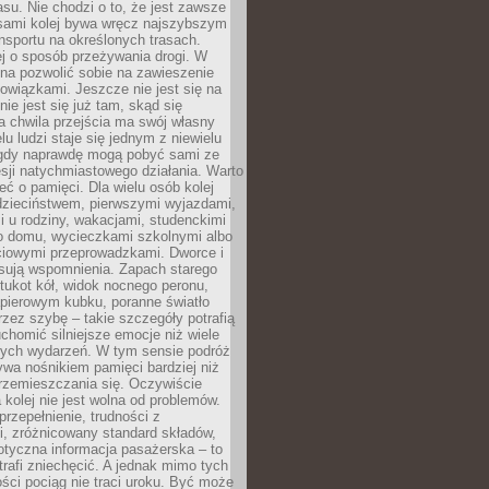
su. Nie chodzi o to, że jest zawsze
asami kolej bywa wręcz najszybszym
nsportu na określonych trasach.
j o sposób przeżywania drogi. W
na pozwolić sobie na zawieszenie
wiązkami. Jeszcze nie jest się na
nie jest się już tam, skąd się
a chwila przejścia ma swój własny
lu ludzi staje się jednym z niewielu
dy naprawdę mogą pobyć sami ze
sji natychmiastowego działania. Warto
ć o pamięci. Dla wielu osób kolej
 dzieciństwem, pierwszymi wyjazdami,
 u rodziny, wakacjami, studenckimi
o domu, wycieczkami szkolnymi albo
iowymi przeprowadzkami. Dworce i
sują wspomnienia. Zapach starego
stukot kół, widok nocnego peronu,
apierowym kubku, poranne światło
zez szybę – takie szczegóły potrafią
uchomić silniejsze emocje niż wiele
nych wydarzeń. W tym sensie podróż
wa nośnikiem pamięci bardziej niż
rzemieszczania się. Oczywiście
kolej nie jest wolna od problemów.
przepełnienie, trudności z
i, zróżnicowany standard składów,
tyczna informacja pasażerska – to
rafi zniechęcić. A jednak mimo tych
ści pociąg nie traci uroku. Być może