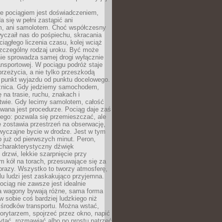
e pociągiem jest doświadczeniem,
a się w pełni zastąpić ani
 ani samolotem. Choć współczesny
yczaił nas do pośpiechu, skracania
ciągłego liczenia czasu, kolej wciąż
zczególny rodzaj uroku. Być może
nie sprowadza samej drogi wyłącznie
ransportowej. W pociągu podróż staje
przeżycia, a nie tylko przeszkodą
 punkt wyjazdu od punktu docelowego.
óżnica. Gdy jedziemy samochodem,
 na trasie, ruchu, znakach i
twie. Gdy lecimy samolotem, całość
wana jest procedurze. Pociąg daje zaś
ego: pozwala się przemieszczać, ale
 zostawia przestrzeń na obserwację,
wyczajne bycie w drodze. Jest w tym
 już od pierwszych minut. Peron,
 charakterystyczny dźwięk
rzwi, lekkie szarpnięcie przy
tm kół na torach, przesuwające się za
brazy. Wszystko to tworzy atmosferę,
elu ludzi jest zaskakująco przyjemna.
pociąg nie zawsze jest idealnie
 a wagony bywają różne, sama forma
 sobie coś bardziej ludzkiego niż
 środków transportu. Można wstać,
korytarzem, spojrzeć przez okno, napić
ytać, rozmawiać albo po prostu patrzeć