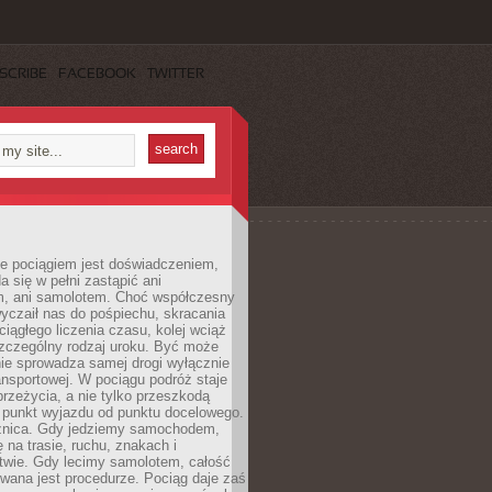
SCRIBE
FACEBOOK
TWITTER
e pociągiem jest doświadczeniem,
a się w pełni zastąpić ani
 ani samolotem. Choć współczesny
yczaił nas do pośpiechu, skracania
ciągłego liczenia czasu, kolej wciąż
zczególny rodzaj uroku. Być może
nie sprowadza samej drogi wyłącznie
ransportowej. W pociągu podróż staje
przeżycia, a nie tylko przeszkodą
 punkt wyjazdu od punktu docelowego.
óżnica. Gdy jedziemy samochodem,
 na trasie, ruchu, znakach i
twie. Gdy lecimy samolotem, całość
wana jest procedurze. Pociąg daje zaś