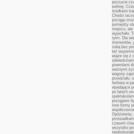
poczucie cza
wolniej. Cz
środkiem tra
Chodzi racze
pociągu moż
pomiędzy obo
miejscu, ale 
wyjechało. T
rytm. Dla wie
momentów, g
sobą bez pre
też wspomnie
wiąże się z
odwiedzinami
powrotami d
ważnymi życ
wagony zapi
przedziału, 
herbata w p
wpadające pr
po latach ur
spektakular
pociągiem by
inne formy p
współczesna 
Opóźnienia, 
przesiadkam
czasem chao
wszystko pot
niedoskonało