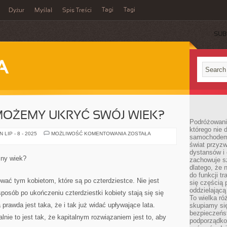
Tagi
Tagi
Dyżur
Myślał
Spis Treści
SUB
A
MOŻEMY UKRYĆ SWÓJ WIEK?
Podróżowani
którego nie d
W
LIP - 8 - 2025
MOŻLIWOŚĆ KOMENTOWANIA
ZOSTAŁA
samochodem,
JAKI
świat przyzw
SPOSÓB
MOŻEMY
dystansów i 
UKRYĆ
sny wiek?
zachowuje s
SWÓJ
WIEK?
dlatego, że 
do funkcji t
wać tym kobietom, które są po czterdziestce. Nie jest
się częścią 
oddzielającą
osób po ukończeniu czterdziestki kobiety stają się się
To wielka r
 prawda jest taka, że i tak już widać upływające lata.
skupiamy się
bezpieczeńs
nie to jest tak, że kapitalnym rozwiązaniem jest to, aby
podporządko