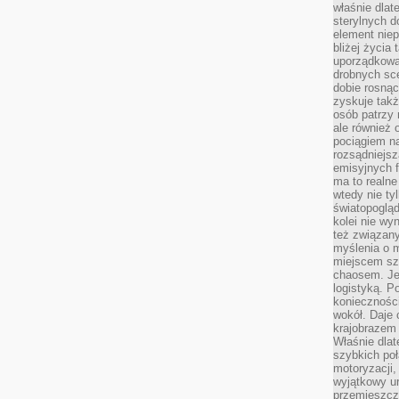
właśnie dlat
sterylnych 
element niep
bliżej życia 
uporządkowa
drobnych sce
dobie rosnąc
zyskuje tak
osób patrzy 
ale również 
pociągiem n
rozsądniejsz
emisyjnych f
ma to realne
wtedy nie ty
światopoglą
kolei nie wy
też związan
myślenia o m
miejscem sz
chaosem. Jes
logistyką. 
koniecznośc
wokół. Daje 
krajobrazem 
Właśnie dlat
szybkich poł
motoryzacji
wyjątkowy ur
przemieszcza