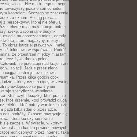
ce się widoki. Nie ma tu tego samego
tóre towarzyszy jeździe samochodem
owym kontrolom. Szczególne znaczenie
widok za oknem. Pociąg pozwala
j z perspektywy, której nie oferują
Przez chwilę miga mała stacja, potem
lasy, rzekę, zapomniane budynki
, osiedla na obrzeżach miast, ogrody
odwórka, stare magazyny, mosty i
. To obraz bardziej prawdziwy i mniej
 niż folderowa wersja świata. Podróż
omina, że przestrzeń między miastami
tką, lecz żywą tkanką pełną
Człowiek nie przelatuje nad krajem ani
 go w izolacji. Jedzie przez niego
pociągach istnieje też ciekawa
ynamika. Przez kilka godzin obok
ą ludzie, którzy często nigdy wcześniej
ali i prawdopodobnie już się nie
wstaje specyficzna wspólnota
i. Ktoś czyta książkę, ktoś pracuje
e, ktoś drzemie, ktoś prowadzi długą
z telefon, ktoś patrzy w milczeniu za
m pada kilka zdań o przesiadce,
o celu podróży. Czasem nawiązuje się
owa, która kończy się równie
jak się zaczęła. W świecie, w którym
tów jest albo bardzo powierzchownych,
zapośredniczonych przez internet, taka
na droga ma swój niepowtarzalny