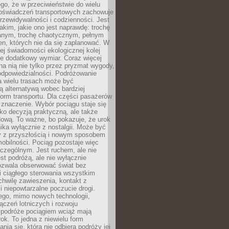
ego, że w przeciwieństwie do wielu
doświadczeń transportowych zachowuje
rzewidywalności i codzienności. Jest
takim, jakie ono jest naprawdę: trochę
nym, trochę chaotycznym, pełnym
n, których nie da się zaplanować. W
ej świadomości ekologicznej kolej
że dodatkowy wymiar. Coraz więcej
na nią nie tylko przez pryzmat wygody,
odpowiedzialności. Podróżowanie
a wielu trasach może być
ą alternatywą wobec bardziej
orm transportu. Dla części pasażerów
 znaczenie. Wybór pociągu staje się
lko decyzją praktyczną, ale także
dową. To ważne, bo pokazuje, że urok
nika wyłącznie z nostalgii. Może być
y z przyszłością i nowym sposobem
obilności. Pociąg pozostaje więc
czególnym. Jest ruchem, ale nie
t podróżą, ale nie wyłącznie
Pozwala obserwować świat bez
i ciągłego sterowania wszystkim
chwilę zawieszenia, kontakt z
i niepowtarzalne poczucie drogi.
ego, mimo nowych technologii,
ączeń lotniczych i rozwoju
, podróże pociągiem wciąż mają
ok. To jedna z niewielu form
nia się, która nie odbiera podróży jej