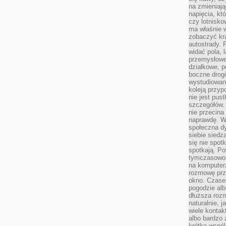
na zmieniają
napięcia, k
czy lotnisk
ma właśnie 
zobaczyć kra
autostrady. 
widać pola, 
przemysłowe
działkowe, p
boczne drogi
wystudiowany
koleją przyp
nie jest pus
szczegółów. 
nie przecina
naprawdę. W 
społeczna d
siebie siedz
się nie spotk
spotkają. Po
tymczasowośc
na komputerz
rozmowę prze
okno. Czase
pogodzie alb
dłuższa rozm
naturalnie, 
wiele kontak
albo bardzo 
krótka wspól