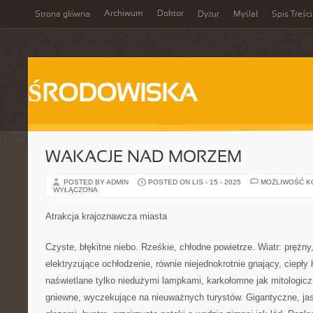
Archiwum
Doktor
Strona główna
Dyżur
Myślał
Spis Treści
ŚRODOWISKA
WAKACJE NAD MORZEM
POSTED BY ADMIN
POSTED ON LIS - 15 - 2025
MOŻLIWOŚĆ 
WYŁĄCZONA
Atrakcja krajoznawcza miasta
Czyste, błękitne niebo. Rześkie, chłodne powietrze. Wiatr: pręż
elektryzujące ochłodzenie, równie niejednokrotnie gnający, ciepły h
naświetlane tylko niedużymi lampkami, karkołomne jak mitologiczn
gniewne, wyczekujące na nieuważnych turystów. Gigantyczne, jas