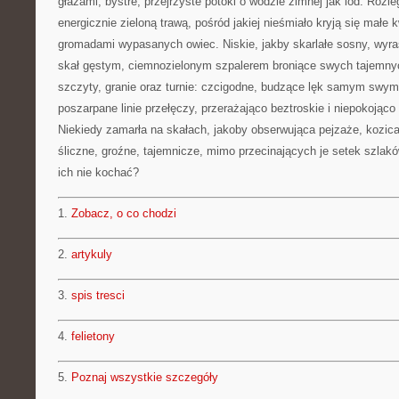
głazami, bystre, przejrzyste potoki o wodzie zimnej jak lód. Rozle
energicznie zieloną trawą, pośród jakiej nieśmiało kryją się małe
gromadami wypasanych owiec. Niskie, jakby skarlałe sosny, wyra
skał gęstym, ciemnozielonym szpalerem broniące swych tajemnyc
szczyty, granie oraz turnie: czcigodne, budzące lęk samym swy
poszarpane linie przełęczy, przerażająco beztroskie i niepokojąco
Niekiedy zamarła na skałach, jakoby obserwująca pejzaże, kozica.
śliczne, groźne, tajemnicze, mimo przecinających je setek szlakó
ich nie kochać?
1.
Zobacz, o co chodzi
2.
artykuly
3.
spis tresci
4.
felietony
5.
Poznaj wszystkie szczegóły