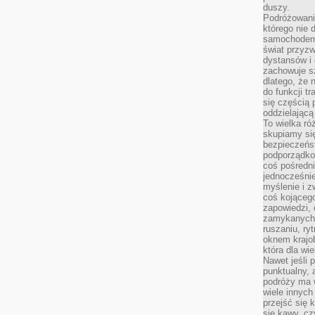
duszy.
Podróżowani
którego nie d
samochodem,
świat przyzw
dystansów i 
zachowuje s
dlatego, że 
do funkcji t
się częścią 
oddzielającą
To wielka r
skupiamy się
bezpieczeńs
podporządko
coś pośredni
jednocześnie
myślenie i z
coś kojącego
zapowiedzi,
zamykanych d
ruszaniu, ry
oknem krajo
która dla wi
Nawet jeśli 
punktualny,
podróży ma w
wiele innych
przejść się 
się kawy, cz