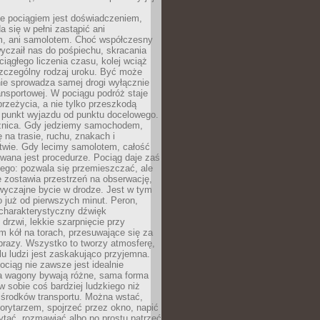
e pociągiem jest doświadczeniem,
a się w pełni zastąpić ani
 ani samolotem. Choć współczesny
yczaił nas do pośpiechu, skracania
ciągłego liczenia czasu, kolej wciąż
zczególny rodzaj uroku. Być może
nie sprowadza samej drogi wyłącznie
ransportowej. W pociągu podróż staje
przeżycia, a nie tylko przeszkodą
 punkt wyjazdu od punktu docelowego.
óżnica. Gdy jedziemy samochodem,
 na trasie, ruchu, znakach i
twie. Gdy lecimy samolotem, całość
wana jest procedurze. Pociąg daje zaś
ego: pozwala się przemieszczać, ale
 zostawia przestrzeń na obserwację,
wyczajne bycie w drodze. Jest w tym
 już od pierwszych minut. Peron,
 charakterystyczny dźwięk
rzwi, lekkie szarpnięcie przy
tm kół na torach, przesuwające się za
brazy. Wszystko to tworzy atmosferę,
elu ludzi jest zaskakująco przyjemna.
pociąg nie zawsze jest idealnie
 a wagony bywają różne, sama forma
 sobie coś bardziej ludzkiego niż
 środków transportu. Można wstać,
korytarzem, spojrzeć przez okno, napić
ytać, rozmawiać albo po prostu patrzeć