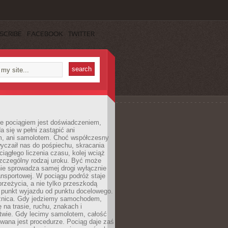
SCRIBE
FACEBOOK
TWITTER
e pociągiem jest doświadczeniem,
a się w pełni zastąpić ani
 ani samolotem. Choć współczesny
yczaił nas do pośpiechu, skracania
ciągłego liczenia czasu, kolej wciąż
zczególny rodzaj uroku. Być może
nie sprowadza samej drogi wyłącznie
ransportowej. W pociągu podróż staje
przeżycia, a nie tylko przeszkodą
 punkt wyjazdu od punktu docelowego.
óżnica. Gdy jedziemy samochodem,
 na trasie, ruchu, znakach i
twie. Gdy lecimy samolotem, całość
wana jest procedurze. Pociąg daje zaś