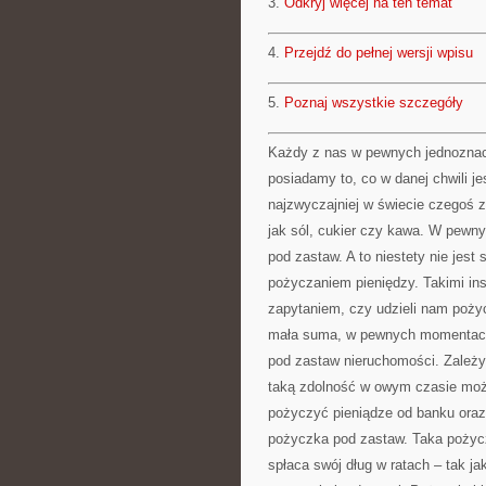
3.
Odkryj więcej na ten temat
4.
Przejdź do pełnej wersji wpisu
5.
Poznaj wszystkie szczegóły
Każdy z nas w pewnych jednozna
posiadamy to, co w danej chwil
najzwyczajniej w świecie czegoś z
jak sól, cukier czy kawa. W pewny
pod zastaw. A to niestety nie jest
pożyczaniem pieniędzy. Takimi ins
zapytaniem, czy udzieli nam poży
mała suma, w pewnych momentach
pod zastaw nieruchomości. Zależy 
taką zdolność w owym czasie mo
pożyczyć pieniądze od banku ora
pożyczka pod zastaw. Taka pożycz
spłaca swój dług w ratach – tak j