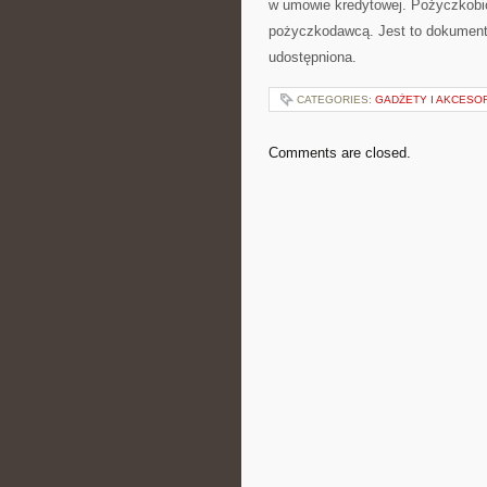
w umowie kredytowej. Pożyczkobi
pożyczkodawcą. Jest to dokument,
udostępniona.
CATEGORIES:
GADŻETY I AKCESO
Comments are closed.