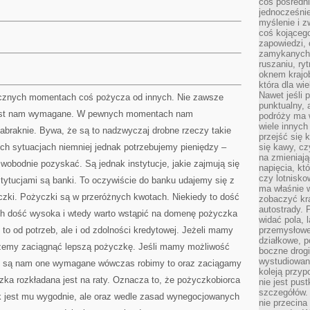
coś pośredni
jednocześnie
myślenie i z
coś kojącego
zapowiedzi,
zamykanych d
ruszaniu, ry
oknem krajo
która dla wi
Nawet jeśli 
cznych momentach coś pożycza od innych. Nie zawsze
punktualny,
i jest nam wymagane. W pewnych momentach nam
podróży ma w
wiele innych
abraknie. Bywa, że są to nadzwyczaj drobne rzeczy takie
przejść się 
ch sytuacjach niemniej jednak potrzebujemy pieniędzy –
się kawy, cz
na zmieniają
 swobodnie pozyskać. Są jednak instytucje, jakie zajmują się
napięcia, k
czy lotnisk
tytucjami są banki. To oczywiście do banku udajemy się z
ma właśnie 
czki. Pożyczki są w przeróżnych kwotach. Niekiedy to dość
zobaczyć kra
autostrady. 
 dość wysoka i wtedy warto wstąpić na domenę pożyczka
widać pola, 
to od potrzeb, ale i od zdolności kredytowej. Jeżeli mamy
przemysłowe
działkowe, p
żemy zaciągnąć lepszą pożyczkę. Jeśli mamy możliwość
boczne drogi
wystudiowany
z są nam one wymagane wówczas robimy to oraz zaciągamy
koleją przyp
ka rozkładana jest na raty. Oznacza to, że pożyczkobiorca
nie jest pus
szczegółów. 
ak jest mu wygodnie, ale oraz wedle zasad wynegocjowanych
nie przecina