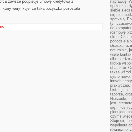
orca zawsze podpisuje umowę kredytową z
naprawdę. W 
społeczna d
 który weryfikuje, że taka pożyczka pozostała
siebie siedz
się nie spotk
spotkają. Po
tymczasowośc
RIA
na komputerz
rozmowę prze
okno. Czase
pogodzie alb
dłuższa rozm
naturalnie, 
wiele kontak
albo bardzo 
krótka wspól
charakter. C
także wśród o
systemowo. D
innych senty
praktyczna. 
historię lini
taborze, org
Nierzadko m
jest interne
się miłośnic
planujące po
czymś więce
Staje się te
wspólnota do
również to, 