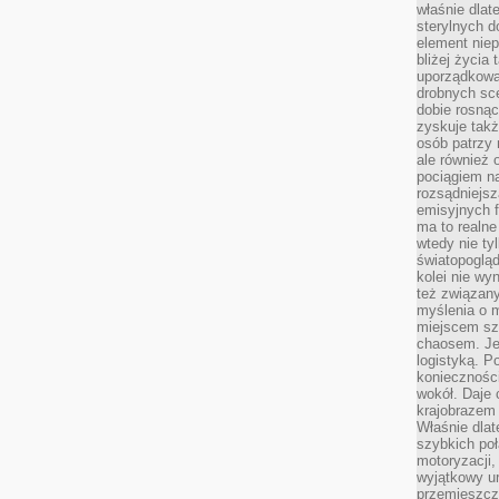
właśnie dlat
sterylnych 
element niep
bliżej życia 
uporządkowa
drobnych sce
dobie rosnąc
zyskuje tak
osób patrzy 
ale również 
pociągiem n
rozsądniejsz
emisyjnych f
ma to realne
wtedy nie ty
światopoglą
kolei nie wy
też związan
myślenia o m
miejscem sz
chaosem. Jes
logistyką. 
koniecznośc
wokół. Daje 
krajobrazem 
Właśnie dlat
szybkich poł
motoryzacji
wyjątkowy ur
przemieszcza