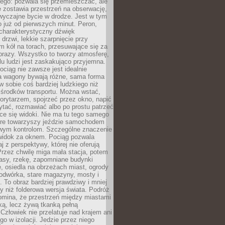
ego: pozwala się przemieszczać, ale
 zostawia przestrzeń na obserwację,
wyczajne bycie w drodze. Jest w tym
 już od pierwszych minut. Peron,
 charakterystyczny dźwięk
rzwi, lekkie szarpnięcie przy
tm kół na torach, przesuwające się za
brazy. Wszystko to tworzy atmosferę,
elu ludzi jest zaskakująco przyjemna.
pociąg nie zawsze jest idealnie
 a wagony bywają różne, sama forma
 sobie coś bardziej ludzkiego niż
 środków transportu. Można wstać,
korytarzem, spojrzeć przez okno, napić
ytać, rozmawiać albo po prostu patrzeć
ce się widoki. Nie ma tu tego samego
tóre towarzyszy jeździe samochodem
owym kontrolom. Szczególne znaczenie
widok za oknem. Pociąg pozwala
j z perspektywy, której nie oferują
Przez chwilę miga mała stacja, potem
lasy, rzekę, zapomniane budynki
, osiedla na obrzeżach miast, ogrody
odwórka, stare magazyny, mosty i
. To obraz bardziej prawdziwy i mniej
 niż folderowa wersja świata. Podróż
omina, że przestrzeń między miastami
tką, lecz żywą tkanką pełną
Człowiek nie przelatuje nad krajem ani
 go w izolacji. Jedzie przez niego