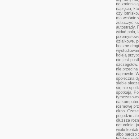
na zmieniają
napięcia, k
czy lotnisk
ma właśnie 
zobaczyć kra
autostrady. 
widać pola, 
przemysłowe
działkowe, p
boczne drogi
wystudiowany
koleją przyp
nie jest pus
szczegółów. 
nie przecina
naprawdę. W 
społeczna d
siebie siedz
się nie spotk
spotkają. Po
tymczasowośc
na komputerz
rozmowę prze
okno. Czase
pogodzie alb
dłuższa rozm
naturalnie, 
wiele kontak
albo bardzo 
krótka wspól