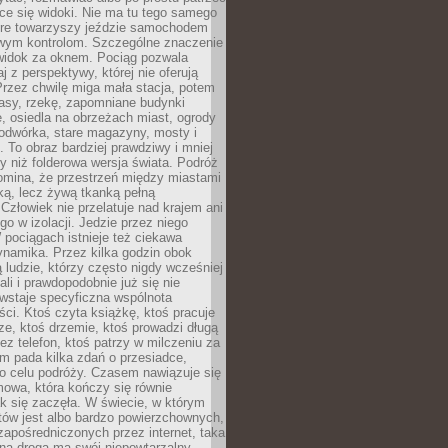
ce się widoki. Nie ma tu tego samego
tóre towarzyszy jeździe samochodem
owym kontrolom. Szczególne znaczenie
widok za oknem. Pociąg pozwala
j z perspektywy, której nie oferują
Przez chwilę miga mała stacja, potem
lasy, rzekę, zapomniane budynki
, osiedla na obrzeżach miast, ogrody
odwórka, stare magazyny, mosty i
. To obraz bardziej prawdziwy i mniej
 niż folderowa wersja świata. Podróż
omina, że przestrzeń między miastami
tką, lecz żywą tkanką pełną
Człowiek nie przelatuje nad krajem ani
 go w izolacji. Jedzie przez niego
pociągach istnieje też ciekawa
ynamika. Przez kilka godzin obok
ą ludzie, którzy często nigdy wcześniej
ali i prawdopodobnie już się nie
wstaje specyficzna wspólnota
i. Ktoś czyta książkę, ktoś pracuje
e, ktoś drzemie, ktoś prowadzi długą
z telefon, ktoś patrzy w milczeniu za
m pada kilka zdań o przesiadce,
o celu podróży. Czasem nawiązuje się
owa, która kończy się równie
jak się zaczęła. W świecie, w którym
tów jest albo bardzo powierzchownych,
zapośredniczonych przez internet, taka
na droga ma swój niepowtarzalny