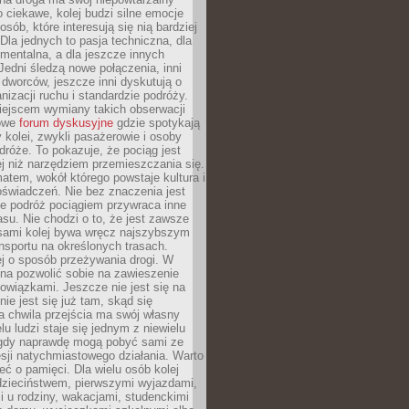
o ciekawe, kolej budzi silne emocje
sób, które interesują się nią bardziej
la jednych to pasja techniczna, dla
mentalna, a dla jeszcze innych
Jedni śledzą nowe połączenia, inni
i i dworców, jeszcze inni dyskutują o
anizacji ruchu i standardzie podróży.
iejscem wymiany takich obserwacji
towe
forum dyskusyjne
gdzie spotykają
y kolei, zwykli pasażerowie i osoby
dróże. To pokazuje, że pociąg jest
j niż narzędziem przemieszczania się.
matem, wokół którego powstaje kultura i
świadczeń. Nie bez znaczenia jest
że podróż pociągiem przywraca inne
su. Nie chodzi o to, że jest zawsze
asami kolej bywa wręcz najszybszym
nsportu na określonych trasach.
j o sposób przeżywania drogi. W
na pozwolić sobie na zawieszenie
wiązkami. Jeszcze nie jest się na
nie jest się już tam, skąd się
a chwila przejścia ma swój własny
lu ludzi staje się jednym z niewielu
dy naprawdę mogą pobyć sami ze
sji natychmiastowego działania. Warto
ć o pamięci. Dla wielu osób kolej
 dzieciństwem, pierwszymi wyjazdami,
 u rodziny, wakacjami, studenckimi