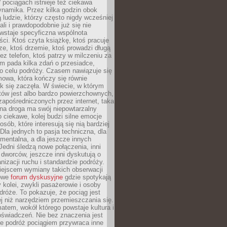
pociągach istnieje też ciekawa
ynamika. Przez kilka godzin obok
ą ludzie, którzy często nigdy wcześniej
ali i prawdopodobnie już się nie
wstaje specyficzna wspólnota
i. Ktoś czyta książkę, ktoś pracuje
e, ktoś drzemie, ktoś prowadzi długą
z telefon, ktoś patrzy w milczeniu za
m pada kilka zdań o przesiadce,
o celu podróży. Czasem nawiązuje się
owa, która kończy się równie
jak się zaczęła. W świecie, w którym
tów jest albo bardzo powierzchownych,
zapośredniczonych przez internet, taka
na droga ma swój niepowtarzalny
o ciekawe, kolej budzi silne emocje
sób, które interesują się nią bardziej
la jednych to pasja techniczna, dla
mentalna, a dla jeszcze innych
Jedni śledzą nowe połączenia, inni
i i dworców, jeszcze inni dyskutują o
anizacji ruchu i standardzie podróży.
iejscem wymiany takich obserwacji
towe
forum dyskusyjne
gdzie spotykają
y kolei, zwykli pasażerowie i osoby
dróże. To pokazuje, że pociąg jest
j niż narzędziem przemieszczania się.
matem, wokół którego powstaje kultura i
świadczeń. Nie bez znaczenia jest
że podróż pociągiem przywraca inne