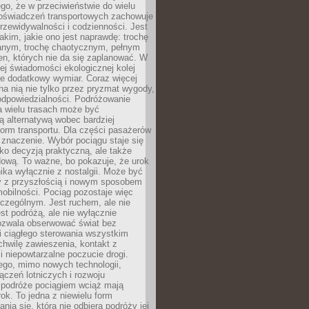
ego, że w przeciwieństwie do wielu
doświadczeń transportowych zachowuje
rzewidywalności i codzienności. Jest
takim, jakie ono jest naprawdę: trochę
nym, trochę chaotycznym, pełnym
n, których nie da się zaplanować. W
ej świadomości ekologicznej kolej
że dodatkowy wymiar. Coraz więcej
na nią nie tylko przez pryzmat wygody,
odpowiedzialności. Podróżowanie
a wielu trasach może być
ą alternatywą wobec bardziej
orm transportu. Dla części pasażerów
 znaczenie. Wybór pociągu staje się
lko decyzją praktyczną, ale także
dową. To ważne, bo pokazuje, że urok
nika wyłącznie z nostalgii. Może być
y z przyszłością i nowym sposobem
obilności. Pociąg pozostaje więc
czególnym. Jest ruchem, ale nie
t podróżą, ale nie wyłącznie
Pozwala obserwować świat bez
i ciągłego sterowania wszystkim
chwilę zawieszenia, kontakt z
i niepowtarzalne poczucie drogi.
ego, mimo nowych technologii,
ączeń lotniczych i rozwoju
, podróże pociągiem wciąż mają
ok. To jedna z niewielu form
nia się, która nie odbiera podróży jej