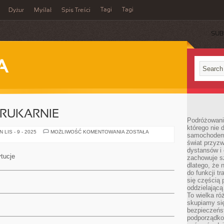
Tagi
Tagi
Dyżur
Myślał
Spis Treści
SUB
A
RUKARNIE
Podróżowani
którego nie d
WSPÓŁCZESNE
LIS - 9 - 2025
MOŻLIWOŚĆ KOMENTOWANIA
ZOSTAŁA
samochodem,
DRUKARNIE
świat przyzw
dystansów i 
tucje
zachowuje s
dlatego, że 
do funkcji t
się częścią 
oddzielającą
To wielka r
skupiamy się
bezpieczeńs
podporządko