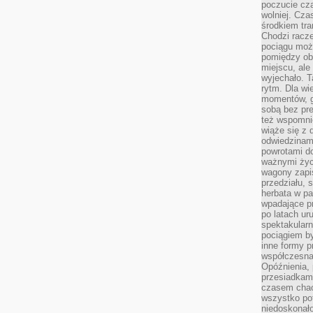
poczucie cza
wolniej. Cz
środkiem tra
Chodzi racze
pociągu moż
pomiędzy obo
miejscu, ale 
wyjechało. T
rytm. Dla wie
momentów, g
sobą bez pre
też wspomnie
wiąże się z
odwiedzinami
powrotami d
ważnymi życ
wagony zapi
przedziału, 
herbata w p
wpadające pr
po latach ur
spektakular
pociągiem by
inne formy p
współczesna 
Opóźnienia, 
przesiadkam
czasem chao
wszystko pot
niedoskonało