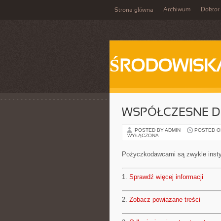
Archiwum
Doktor
Strona główna
ŚRODOWISK
WSPÓŁCZESNE D
POSTED BY ADMIN
POSTED ON 
WYŁĄCZONA
Pożyczkodawcami są zwykle insty
1.
Sprawdź więcej informacji
2.
Zobacz powiązane treści