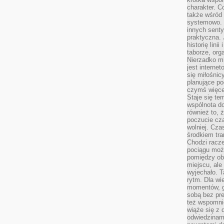
charakter. C
także wśród o
systemowo. D
innych senty
praktyczna. 
historię lini
taborze, org
Nierzadko m
jest interne
się miłośnic
planujące po
czymś więce
Staje się te
wspólnota do
również to, 
poczucie cza
wolniej. Cz
środkiem tra
Chodzi racze
pociągu moż
pomiędzy obo
miejscu, ale 
wyjechało. T
rytm. Dla wie
momentów, g
sobą bez pre
też wspomnie
wiąże się z
odwiedzinami