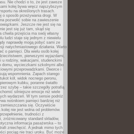
su. Nie chodzi o to, że jest zawsze
asami kolej bywa wręcz najszybszym
nsportu na określonych trasach.
j o sposób przeżywania drogi. W
na pozwolić sobie na zawieszenie
wiązkami. Jeszcze nie jest się na
nie jest się już tam, skąd się
a chwila przejścia ma swój własny
lu ludzi staje się jednym z niewielu
dy naprawdę mogą pobyć sami ze
sji natychmiastowego działania. Warto
ć o pamięci. Dla wielu osób kolej
 dzieciństwem, pierwszymi wyjazdami,
 u rodziny, wakacjami, studenckimi
o domu, wycieczkami szkolnymi albo
iowymi przeprowadzkami. Dworce i
sują wspomnienia. Zapach starego
stukot kół, widok nocnego peronu,
apierowym kubku, poranne światło
zez szybę – takie szczegóły potrafią
uchomić silniejsze emocje niż wiele
nych wydarzeń. W tym sensie podróż
wa nośnikiem pamięci bardziej niż
rzemieszczania się. Oczywiście
kolej nie jest wolna od problemów.
przepełnienie, trudności z
i, zróżnicowany standard składów,
tyczna informacja pasażerska – to
rafi zniechęcić. A jednak mimo tych
ści pociąg nie traci uroku. Być może