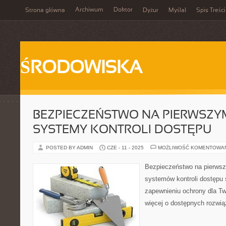
Archiwum
Doktor
Strona główna
Dyżur
Myślał
Spis Treści
ŚRODOWISKA
BEZPIECZEŃSTWO NA PIERWSZYM
SYSTEMY KONTROLI DOSTĘPU
POSTED BY ADMIN
CZE - 11 - 2025
MOŻLIWOŚĆ KOMENTOWA
Bezpieczeństwo na pierws
systemów kontroli dostępu 
zapewnieniu ochrony dla Tw
więcej o dostępnych rozwi