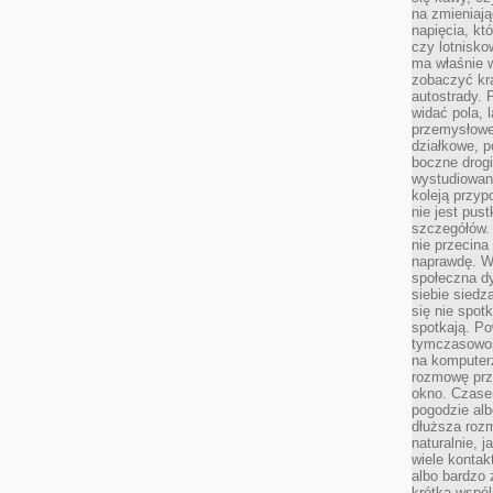
na zmieniają
napięcia, k
czy lotnisk
ma właśnie 
zobaczyć kra
autostrady. 
widać pola, 
przemysłowe
działkowe, p
boczne drogi
wystudiowany
koleją przyp
nie jest pus
szczegółów. 
nie przecina
naprawdę. W 
społeczna d
siebie siedz
się nie spotk
spotkają. Po
tymczasowośc
na komputerz
rozmowę prze
okno. Czase
pogodzie alb
dłuższa rozm
naturalnie, 
wiele kontak
albo bardzo 
krótka wspól