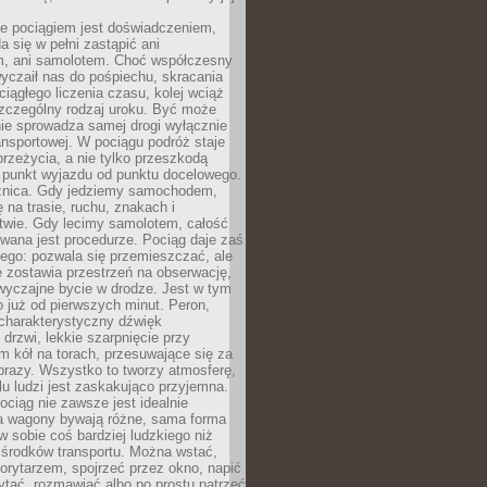
e pociągiem jest doświadczeniem,
a się w pełni zastąpić ani
 ani samolotem. Choć współczesny
yczaił nas do pośpiechu, skracania
ciągłego liczenia czasu, kolej wciąż
zczególny rodzaj uroku. Być może
nie sprowadza samej drogi wyłącznie
ransportowej. W pociągu podróż staje
przeżycia, a nie tylko przeszkodą
 punkt wyjazdu od punktu docelowego.
óżnica. Gdy jedziemy samochodem,
 na trasie, ruchu, znakach i
twie. Gdy lecimy samolotem, całość
wana jest procedurze. Pociąg daje zaś
ego: pozwala się przemieszczać, ale
 zostawia przestrzeń na obserwację,
wyczajne bycie w drodze. Jest w tym
 już od pierwszych minut. Peron,
 charakterystyczny dźwięk
rzwi, lekkie szarpnięcie przy
tm kół na torach, przesuwające się za
brazy. Wszystko to tworzy atmosferę,
elu ludzi jest zaskakująco przyjemna.
pociąg nie zawsze jest idealnie
 a wagony bywają różne, sama forma
 sobie coś bardziej ludzkiego niż
 środków transportu. Można wstać,
korytarzem, spojrzeć przez okno, napić
ytać, rozmawiać albo po prostu patrzeć