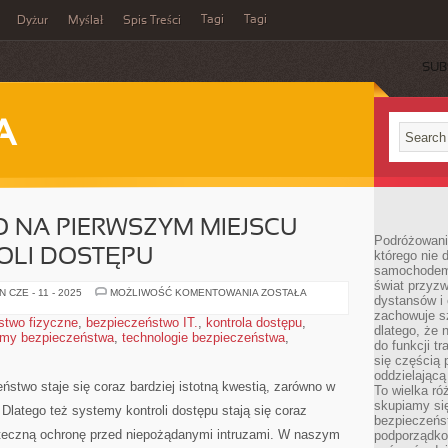
Tagi
Tagi
Dyżur
Myślał
Spis Treści
SUB
A
 NA PIERWSZYM MIEJSCU –
Podróżowani
OLI DOSTĘPU
którego nie d
samochodem,
świat przyzw
BEZPIECZEŃSTWO
 CZE - 11 - 2025
MOŻLIWOŚĆ KOMENTOWANIA
ZOSTAŁA
dystansów i 
NA
PIERWSZYM
zachowuje s
stwo fizyczne
,
bezpieczeństwo IT.
,
kontrola dostępu
,
MIEJSCU
dlatego, że 
emy bezpieczeństwa
,
technologie bezpieczeństwa
–
,
do funkcji t
SYSTEMY
KONTROLI
się częścią 
DOSTĘPU
oddzielającą
two staje się coraz bardziej istotną​ kwestią, zarówno‍ w
To wielka r
skupiamy się
latego ‍też systemy⁤ kontroli ⁢dostępu⁢ stają się coraz
bezpieczeńs
teczną ochronę przed ⁤niepożądanymi intruzami. W ⁣naszym⁢
podporządko