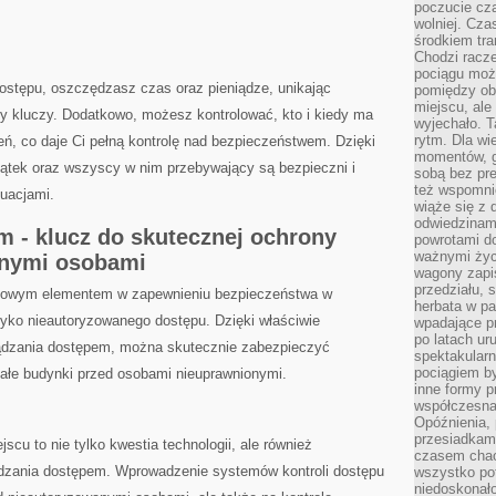
poczucie cza
wolniej. Cz
środkiem tra
Chodzi racze
pociągu moż
ostępu, ⁤oszczędzasz czas oraz⁤ pieniądze, unikając‌
pomiędzy obo
miejscu, ale 
kluczy. Dodatkowo,‌ możesz​ kontrolować, kto⁢ i kiedy ma
wyjechało. T
rytm. Dla wie
ń, co daje Ci ⁣pełną kontrolę nad bezpieczeństwem. Dzięki
momentów, g
ątek oraz wszyscy w nim ‍przebywający są⁢ bezpieczni ⁤i
sobą bez pre
też wspomnie
tuacjami.
wiąże się z
odwiedzinami
 -‍ klucz do skutecznej ochrony​
powrotami d
ważnymi życ
anymi osobami
wagony zapi
przedziału, 
czowym ‌elementem‌ w zapewnieniu bezpieczeństwa w
herbata w p
zyko nieautoryzowanego dostępu. Dzięki właściwie
wpadające pr
po latach ur
dzania dostępem, można skutecznie⁢ zabezpieczyć
spektakular
pociągiem by
ałe budynki przed​ osobami nieuprawnionymi.
inne formy p
współczesna 
Opóźnienia, 
przesiadkam
cu to nie tylko kwestia technologii, ale również
czasem chao
dzania dostępem. Wprowadzenie⁢ systemów ⁣kontroli‌ dostępu
wszystko pot
niedoskonało