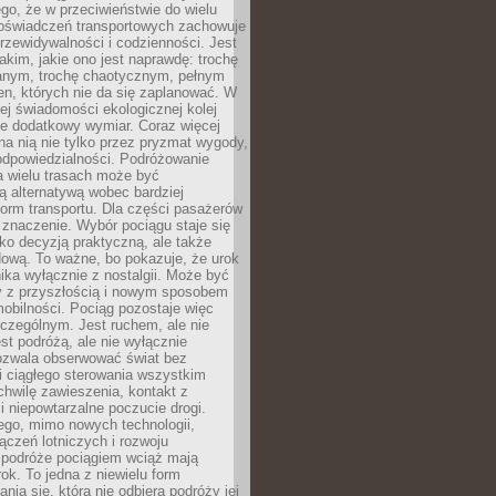
ego, że w przeciwieństwie do wielu
doświadczeń transportowych zachowuje
rzewidywalności i codzienności. Jest
takim, jakie ono jest naprawdę: trochę
nym, trochę chaotycznym, pełnym
n, których nie da się zaplanować. W
ej świadomości ekologicznej kolej
że dodatkowy wymiar. Coraz więcej
na nią nie tylko przez pryzmat wygody,
odpowiedzialności. Podróżowanie
a wielu trasach może być
ą alternatywą wobec bardziej
orm transportu. Dla części pasażerów
 znaczenie. Wybór pociągu staje się
lko decyzją praktyczną, ale także
dową. To ważne, bo pokazuje, że urok
nika wyłącznie z nostalgii. Może być
y z przyszłością i nowym sposobem
obilności. Pociąg pozostaje więc
czególnym. Jest ruchem, ale nie
t podróżą, ale nie wyłącznie
Pozwala obserwować świat bez
i ciągłego sterowania wszystkim
chwilę zawieszenia, kontakt z
i niepowtarzalne poczucie drogi.
ego, mimo nowych technologii,
ączeń lotniczych i rozwoju
, podróże pociągiem wciąż mają
ok. To jedna z niewielu form
nia się, która nie odbiera podróży jej