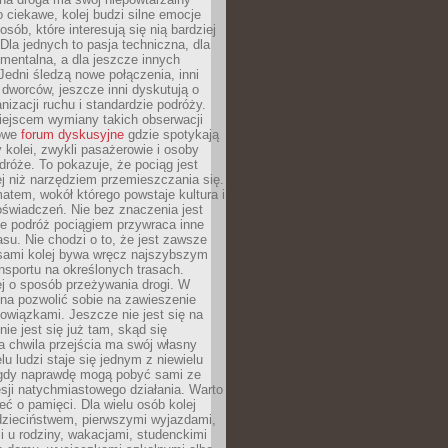
o ciekawe, kolej budzi silne emocje
sób, które interesują się nią bardziej
la jednych to pasja techniczna, dla
mentalna, a dla jeszcze innych
Jedni śledzą nowe połączenia, inni
i i dworców, jeszcze inni dyskutują o
anizacji ruchu i standardzie podróży.
iejscem wymiany takich obserwacji
towe
forum dyskusyjne
gdzie spotykają
y kolei, zwykli pasażerowie i osoby
dróże. To pokazuje, że pociąg jest
j niż narzędziem przemieszczania się.
matem, wokół którego powstaje kultura i
świadczeń. Nie bez znaczenia jest
że podróż pociągiem przywraca inne
su. Nie chodzi o to, że jest zawsze
asami kolej bywa wręcz najszybszym
nsportu na określonych trasach.
j o sposób przeżywania drogi. W
na pozwolić sobie na zawieszenie
wiązkami. Jeszcze nie jest się na
nie jest się już tam, skąd się
a chwila przejścia ma swój własny
lu ludzi staje się jednym z niewielu
dy naprawdę mogą pobyć sami ze
sji natychmiastowego działania. Warto
ć o pamięci. Dla wielu osób kolej
 dzieciństwem, pierwszymi wyjazdami,
 u rodziny, wakacjami, studenckimi