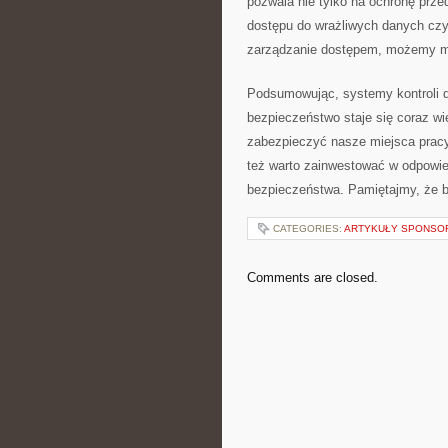
pozwala nie tylko na ochronę przed
dostępu ⁢do wrażliwych danych czy 
zarządzanie dostępem, możemy mie
Podsumowując, systemy kontroli do
bezpieczeństwo staje ‍się coraz⁣ 
⁣zabezpieczyć nasze miejsca pracy
też⁣ warto zainwestować w odpowied
bezpieczeństwa.​ Pamiętajmy,⁣ że
CATEGORIES:
ARTYKUŁY SPONS
Comments are closed.