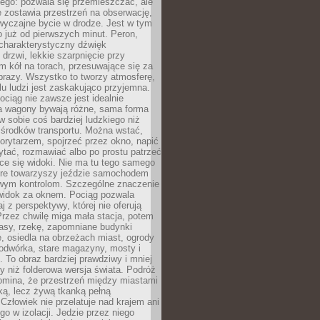
ego: pozwala się przemieszczać, ale
 zostawia przestrzeń na obserwację,
wyczajne bycie w drodze. Jest w tym
 już od pierwszych minut. Peron,
 charakterystyczny dźwięk
rzwi, lekkie szarpnięcie przy
tm kół na torach, przesuwające się za
brazy. Wszystko to tworzy atmosferę,
elu ludzi jest zaskakująco przyjemna.
pociąg nie zawsze jest idealnie
 a wagony bywają różne, sama forma
 sobie coś bardziej ludzkiego niż
 środków transportu. Można wstać,
korytarzem, spojrzeć przez okno, napić
ytać, rozmawiać albo po prostu patrzeć
ce się widoki. Nie ma tu tego samego
tóre towarzyszy jeździe samochodem
owym kontrolom. Szczególne znaczenie
widok za oknem. Pociąg pozwala
j z perspektywy, której nie oferują
Przez chwilę miga mała stacja, potem
lasy, rzekę, zapomniane budynki
, osiedla na obrzeżach miast, ogrody
odwórka, stare magazyny, mosty i
. To obraz bardziej prawdziwy i mniej
 niż folderowa wersja świata. Podróż
omina, że przestrzeń między miastami
tką, lecz żywą tkanką pełną
Człowiek nie przelatuje nad krajem ani
 go w izolacji. Jedzie przez niego