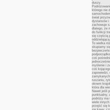
duszy.
Podróżowani
którego nie d
samochodem,
świat przyzw
dystansów i 
zachowuje s
dlatego, że 
do funkcji t
się częścią 
oddzielającą
To wielka r
skupiamy się
bezpieczeńs
podporządko
coś pośredni
jednocześnie
myślenie i z
coś kojącego
zapowiedzi,
zamykanych d
ruszaniu, ry
oknem krajo
która dla wi
Nawet jeśli 
punktualny,
podróży ma w
wiele innych
przejść się 
się kawy, cz