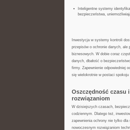
Inteligentne systemy identyfika
‍bezpieczeństwa, uniemożliwi
Inwestycja w systemy kontroli dostę
⁣przepisów o ochronie danych,​ ale
biznesowych. W dobie coraz ‌częs
danych, dbałość ⁢o bezpieczeństwo 
firmy. Zapewnienie ⁣odpowiedniej oc
się wielokrotnie ​w postaci spokoju
Oszczędność czasu ⁤i
rozwiązaniom
W dzisiejszych czasach, bezpiecze
codziennym. Dlatego też,⁢ inwestow
zapewnienia ochrony nie tylko dla‍ s
nowoczesnym rozwiązaniom techno