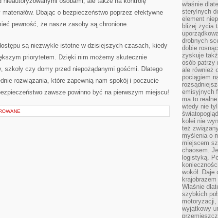
​ nieautoryzowanymi osobami, ale także ‌na kontrolę‍
właśnie dlat
sterylnych 
⁢materiałów. Dbając o ​bezpieczeństwo ⁣poprzez efektywne​
element niep
ć ​pewność,⁣ że nasze zasoby‌ są ⁣chronione.
bliżej życia 
uporządkowa
drobnych sce
stępu są‍ niezwykle istotne w⁤ dzisiejszych ⁣czasach, kiedy
dobie rosnąc
zyskuje tak
większym priorytetem. ⁤Dzięki nim możemy skutecznie
osób patrzy 
, ⁢szkoły​ czy domy przed ‍niepożądanymi gośćmi. Dlatego⁣
ale również 
pociągiem n
nie rozwiązania,‍ które zapewnią nam ‍spokój i ⁣poczucie
rozsądniejsz
emisyjnych f
 bezpieczeństwo zawsze​ powinno⁤ być na pierwszym miejscu!
ma to realne
wtedy nie ty
OROWANE
światopoglą
kolei nie wy
też związan
myślenia o m
miejscem sz
chaosem. Jes
logistyką. 
koniecznośc
wokół. Daje 
krajobrazem 
Właśnie dlat
szybkich poł
motoryzacji
wyjątkowy ur
przemieszcza