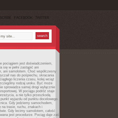
SCRIBE
FACEBOOK
TWITTER
e pociągiem jest doświadczeniem,
a się w pełni zastąpić ani
 ani samolotem. Choć współczesny
yczaił nas do pośpiechu, skracania
ciągłego liczenia czasu, kolej wciąż
zczególny rodzaj uroku. Być może
nie sprowadza samej drogi wyłącznie
ransportowej. W pociągu podróż staje
przeżycia, a nie tylko przeszkodą
 punkt wyjazdu od punktu docelowego.
óżnica. Gdy jedziemy samochodem,
 na trasie, ruchu, znakach i
twie. Gdy lecimy samolotem, całość
wana jest procedurze. Pociąg daje zaś