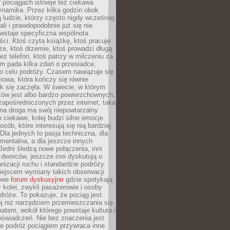
pociągach istnieje też ciekawa
ynamika. Przez kilka godzin obok
ą ludzie, którzy często nigdy wcześniej
ali i prawdopodobnie już się nie
wstaje specyficzna wspólnota
i. Ktoś czyta książkę, ktoś pracuje
e, ktoś drzemie, ktoś prowadzi długą
z telefon, ktoś patrzy w milczeniu za
m pada kilka zdań o przesiadce,
o celu podróży. Czasem nawiązuje się
owa, która kończy się równie
jak się zaczęła. W świecie, w którym
tów jest albo bardzo powierzchownych,
zapośredniczonych przez internet, taka
na droga ma swój niepowtarzalny
o ciekawe, kolej budzi silne emocje
sób, które interesują się nią bardziej
la jednych to pasja techniczna, dla
mentalna, a dla jeszcze innych
Jedni śledzą nowe połączenia, inni
i i dworców, jeszcze inni dyskutują o
anizacji ruchu i standardzie podróży.
iejscem wymiany takich obserwacji
towe
forum dyskusyjne
gdzie spotykają
y kolei, zwykli pasażerowie i osoby
dróże. To pokazuje, że pociąg jest
j niż narzędziem przemieszczania się.
matem, wokół którego powstaje kultura i
świadczeń. Nie bez znaczenia jest
że podróż pociągiem przywraca inne