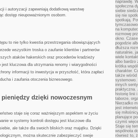
naprawdę. W 
społeczna d
cji​ i⁣ autoryzacji zapewniają dodatkową warstwę
siebie siedz
ając dostęp nieupoważnionym osobom.
się nie spotk
spotkają. Po
tymczasowośc
na komputerz
rozmowę prze
okno. Czase
pu‌ to nie ‌tylko ​kwestia przestrzegania⁢ obowiązujących
pogodzie alb
dłuższa rozm
 przede wszystkim troska o ⁤zaufanie klientów i partnerów
naturalnie, 
wiele kontak
tszych ataków hakerskich oraz procederów kradzieży⁣
albo bardzo 
jest kluczowa⁢ dla utrzymania​ renomy⁤ i wiarygodności
krótka wspól
charakter. C
hrony informacji to inwestycja w przyszłość, ⁤która zapłaci
także wśród o
 ducha ‍i⁣ zaufania otoczenia biznesowego.
systemowo. D
innych senty
praktyczna. 
historię lini
 ‌pieniędzy dzięki nowoczesnym​
taborze, org
Nierzadko m
jest interne
się miłośnic
ństwo ⁢staje się coraz ‌ważniejszym aspektem ⁤w życiu
planujące po
anie w systemy kontroli dostępu⁣ jest⁢ kluczowe⁤ dla
czymś więce
Staje się te
iebie, ale⁤ także dla swoich bliskich‌ oraz majątku. ⁣Dzięki
wspólnota do
logicznym, można skutecznie zabezpieczyć swoje ​
również to, 