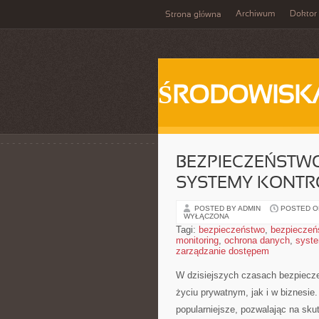
Archiwum
Doktor
Strona główna
ŚRODOWISK
BEZPIECZEŃSTWO
SYSTEMY KONTR
POSTED BY ADMIN
POSTED ON
WYŁĄCZONA
Tagi:
bezpieczeństwo
,
bezpieczeń
monitoring
,
ochrona danych
,
syst
zarządzanie dostępem
W dzisiejszych czasach bezpieczeńs
życiu prywatnym, jak i w biznesie. D
popularniejsze, pozwalając na sku