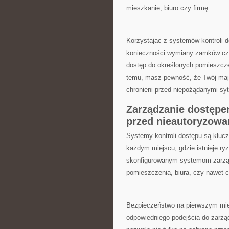
mieszkanie, biuro czy firmę.
Korzystając z systemów ​kontroli d
konieczności wymiany zamków czy 
dostęp do określonych ​pomieszcze
temu, masz pewność,⁣ że‌ Twój maj
chronieni przed ​niepożądanymi sy
Zarządzanie dostępem
przed nieautoryzow
Systemy kontroli⁢ dostępu są klu
każdym miejscu, gdzie istnieje ry
skonfigurowanym systemom ‍zarzą
pomieszczenia, biura, czy nawet c
Bezpieczeństwo na pierwszym miejs
odpowiedniego‍ podejścia do zarzą