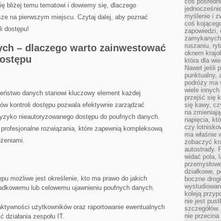
coś pośredni
 bliżej temu tematowi i ⁢dowiemy się,‌ dlaczego
jednocześnie
myślenie i z
e na pierwszym ⁤miejscu. Czytaj⁣ dalej, aby ​poznać
coś kojącego
i dostępu!
zapowiedzi,
zamykanych d
ruszaniu, ry
ch – dlaczego warto zainwestować
oknem krajo
dostępu
która dla wi
Nawet jeśli 
punktualny,
podróży ma w
wiele innych
eństwo⁣ danych stanowi ‍kluczowy element każdej
przejść się 
ów kontroli dostępu pozwala​ efektywnie zarządzać
się kawy, cz
na zmieniają
yzyko nieautoryzowanego⁣ dostępu ⁢do ‍poufnych danych.
napięcia, k
czy lotnisk
​ profesjonalne rozwiązania, które ⁣zapewnią kompleksową
ma właśnie 
ożeniami.
zobaczyć kra
autostrady. 
widać pola, 
przemysłowe
działkowe, p
u możliwe jest ​określenie, kto ma ⁣prawo ‍do jakich⁤
boczne drogi
wystudiowany
padkowemu lub celowemu ⁢ujawnieniu poufnych danych.
koleją przyp
nie jest pus
aktywności użytkowników oraz raportowanie ewentualnych
szczegółów. 
nie przecina
 działania zespołu IT.