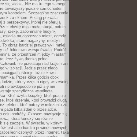
ce się widoki. Nie ma tu tego samego
tóre towarzyszy jeździe samochodem
owym kontrolom. Szczególne znaczenie
widok za oknem. Pociąg pozwala
j z perspektywy, której nie oferują
Przez chwilę miga mała stacja, potem
lasy, rzekę, zapomniane budynki
, osiedla na obrzeżach miast, ogrody
odwórka, stare magazyny, mosty i
. To obraz bardziej prawdziwy i mniej
 niż folderowa wersja świata. Podróż
omina, że przestrzeń między miastami
tką, lecz żywą tkanką pełną
Człowiek nie przelatuje nad krajem ani
 go w izolacji. Jedzie przez niego
pociągach istnieje też ciekawa
ynamika. Przez kilka godzin obok
ą ludzie, którzy często nigdy wcześniej
ali i prawdopodobnie już się nie
wstaje specyficzna wspólnota
i. Ktoś czyta książkę, ktoś pracuje
e, ktoś drzemie, ktoś prowadzi długą
z telefon, ktoś patrzy w milczeniu za
m pada kilka zdań o przesiadce,
o celu podróży. Czasem nawiązuje się
owa, która kończy się równie
jak się zaczęła. W świecie, w którym
tów jest albo bardzo powierzchownych,
zapośredniczonych przez internet, taka
na droga ma swój niepowtarzalny