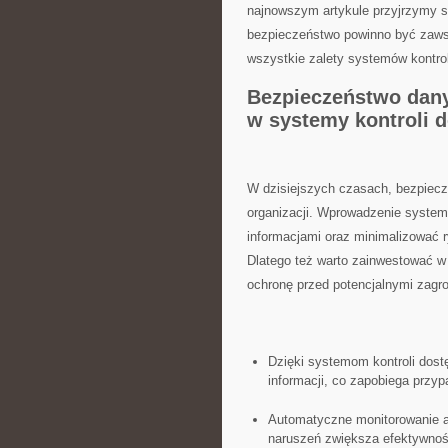
najnowszym artykule przyjrzymy się
bezpieczeństwo powinno⁢ być zawsz
wszystkie zalety systemów ⁤kontrol
Bezpieczeństwo dany
w ⁣systemy kontroli‍ 
W dzisiejszych czasach, bezpiecz
organizacji. Wprowadzenie system
informacjami oraz minimalizować r
Dlatego też​ warto zainwestować w
ochronę przed potencjalnymi ‌zagr
Dzięki ⁢systemom kontroli dostęp
informacji, co zapobiega przy
Automatyczne⁤ monitorowanie 
naruszeń zwiększa efektywność​