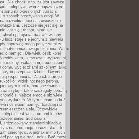
su. Nie chodzi o to, że jest zawsze
asami kolej bywa wręcz najszybszym
nsportu na określonych trasach.
j o sposób przeżywania drogi. W
na pozwolić sobie na zawieszenie
wiązkami. Jeszcze nie jest się na
nie jest się już tam, skąd się
a chwila przejścia ma swój własny
lu ludzi staje się jednym z niewielu
dy naprawdę mogą pobyć sami ze
sji natychmiastowego działania. Warto
ć o pamięci. Dla wielu osób kolej
 dzieciństwem, pierwszymi wyjazdami,
 u rodziny, wakacjami, studenckimi
o domu, wycieczkami szkolnymi albo
iowymi przeprowadzkami. Dworce i
sują wspomnienia. Zapach starego
stukot kół, widok nocnego peronu,
apierowym kubku, poranne światło
zez szybę – takie szczegóły potrafią
uchomić silniejsze emocje niż wiele
nych wydarzeń. W tym sensie podróż
wa nośnikiem pamięci bardziej niż
rzemieszczania się. Oczywiście
kolej nie jest wolna od problemów.
przepełnienie, trudności z
i, zróżnicowany standard składów,
tyczna informacja pasażerska – to
rafi zniechęcić. A jednak mimo tych
ści pociąg nie traci uroku. Być może