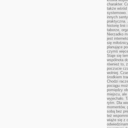
charakter. C
także wśród o
systemowo. D
innych senty
praktyczna. 
historię lini
taborze, org
Nierzadko m
jest interne
się miłośnic
planujące po
czymś więce
Staje się te
wspólnota do
również to, 
poczucie cza
wolniej. Cz
środkiem tra
Chodzi racze
pociągu moż
pomiędzy obo
miejscu, ale 
wyjechało. T
rytm. Dla wie
momentów, g
sobą bez pre
też wspomnie
wiąże się z
odwiedzinami