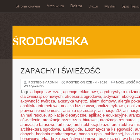
Archiwum
Doktor
Strona główna
Dyżur
Myślał
Spis Treści
ŚRODOWISKA
ZAPACHY I ŚWIEŻOŚĆ
POSTED BY ADMIN
POSTED ON CZE - 4 - 2026
MOŻLIWOŚĆ K
WYŁĄCZONA
Tagi:
adopcje zwierząt
,
agencje reklamowe
,
agroturystyka rodzinn
dla zwierząt domowych
,
akcesoria ogrodowe
,
aktywizm ekologicz
aktywność twórcza
,
akustyka wnętrz
,
alarm domowy
,
alergie pok
analityka internetowa
,
analiza biznesowa
,
analiza cyfrowa
,
analiz
prawna nieruchomości
,
analiza sprzedaży
,
animacje 2D
,
animacje
animal rescue
,
aplikacje dietetyczne
,
aplikacje edukacyjne
,
aranż
oświetlenia
,
aranżacja przestrzeni biurowej
,
aranżacja restauracji
,
aranżacje tarasowe
,
arbitraż
,
architekt krajobrazu
,
architektura m
architektura ogrodowa
,
audioguide
,
automatyczna księgowość
,
au
danych
,
badania marketingowe
,
badania opinii publicznej
,
bajki e
behawiorystyka
,
bezpieczeństwo domowe
,
bezpieczeństwo finans