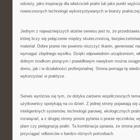
odzieży, jako inspirację dla właścicieli pralni lub jako punkt wyjś
nowoczesnych technologii wykorzystywanych w branży pralniczej
Jednym z najważniejszych atutów serwisu jest to, że przedstawia 
której liczy się połączenie między skutecznością, bezpieczeństw
materiał. Dobre pranie nie powinno niszczyć tkanin, generować n
wymagać zbędnego wysiłku. Dzięki odpowiednim urządzeniom, 
dobrym środkom piorącym i prawidłowym nawykom można osiągną
domu, jak i w działalności profesjonalnej. Strona pomaga tę wied
wykorzystać w praktyce.
Serwis wyróżnia się tym, że dotyka zarówno współczesnych temat
użytkownicy spotykają na co dzień. Z jednej strony pojawiają się
inteligentnych systemów, technologii parowej, ekologicznych pral
rozwiązań, a z drugiej strony proste pytania o pranie ręczników,
plam czy pielęgnację pralki. Ta kombinacja sprawia, że strona je
przyciągać odbiorców o bardzo różnych potrzebach.