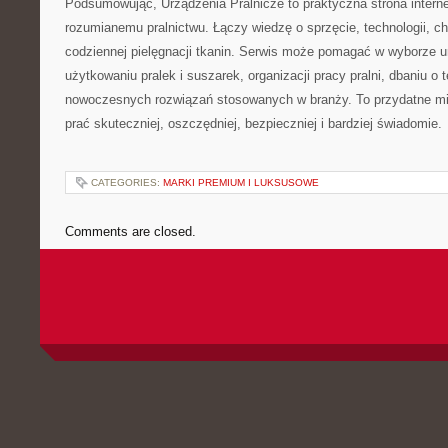
Podsumowując, Urządzenia Pralnicze to praktyczna strona inter
rozumianemu pralnictwu. Łączy wiedzę o sprzęcie, technologii, chem
codziennej pielęgnacji tkanin. Serwis może pomagać w wyborze 
użytkowaniu pralek i suszarek, organizacji pracy pralni, dbaniu o 
nowoczesnych rozwiązań stosowanych w branży. To przydatne mi
prać skuteczniej, oszczędniej, bezpieczniej i bardziej świadomie.
CATEGORIES:
MARKI PREMIUM I LUKSUSOWE
Comments are closed.