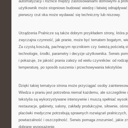
automatyzacji i różnice między zastosowaniami domowymi a prof
użytkownik może stopniowo budować wiedzę i łatwiej odnajdywać 
pierwszy rzut oka może wydawać się techniczny lub niszowy.
Urządzenia Pralnicze są także dobrym przykładem strony, która p
zwyczajna czynność, jak pranie, może być tematem bogatym, w
Za czystą koszulą, pachnącym ręcznikiem czy świeżą pościelą st
technologie, środki, parametry i decyzje użytkownika. Serwis po
i pokazuje, że jakość prania zależy od wielu czynników: od rodza
temperaturę, po sposób suszenia i przechowywania tekstyliów.
Dzięki takiej tematyce strona może przyciągać osoby zainter
Wiedza o praniu jest potrzebna niemal każdemu, ale szczególnie 
tekstylia są wykorzystywane intensywnie i muszą spełniać wysok
restauracje, gabinety, salony, zakłady produkcyjne, siłownie, oś
placówki medyczne potrzebują sprawnych rozwiązań pralniczych,
powtarzalność i oszczędność. Serwis pomaga zrozumieć, jakie z
dobrane wyposażenie.