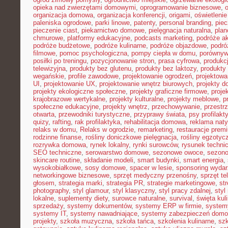
opieka nad zwierzętami domowymi
,
oprogramowanie biznesowe
,
organizacja domowa
,
organizacja konferencji
,
origami
,
oświetleni
paleniska ogrodowe
,
parki linowe
,
patenty
,
personal branding
,
piec
pieczenie ciast
,
piekarnictwo domowe
,
pielęgnacja naturalna
,
plan
chmurowe
,
platformy edukacyjne
,
podcasts marketing
,
podróże a
podróże budżetowe
,
podróże kulinarne
,
podróże objazdowe
,
podró
filmowe
,
pomoc psychologiczna
,
pompy ciepła w domu
,
porównyw
posiłki po treningu
,
pozycjonowanie stron
,
prasa cyfrowa
,
produkc
telewizyjna
,
produkty bez glutenu
,
produkty bez laktozy
,
produkty 
wegańskie
,
profile zawodowe
,
projektowanie ogrodzeń
,
projektowa
UI
,
projektowanie UX
,
projektowanie wnętrz biurowych
,
projekty 
projekty ekologiczne społeczne
,
projekty graficzne firmowe
,
proje
krajobrazowe wertykalne
,
projekty kulturalne
,
projekty meblowe
,
p
społeczne edukacyjne
,
projekty wnętrz
,
przechowywanie
,
przestr
otwarta
,
przewodniki turystyczne
,
przyprawy świata
,
psy profilakt
quizy
,
rafting
,
rak profilaktyka
,
rehabilitacja domowa
,
reklama nat
relaks w domu
,
Relaks w ogrodzie
,
remarketing
,
restauracje prem
rodzinne finanse
,
rośliny doniczkowe pielęgnacja
,
rośliny egzotyc
rozrywka domowa
,
rynek lokalny
,
rynki surowców
,
rysunek techni
SEO techniczne
,
serowarstwo domowe
,
sezonowe owoce
,
sezon
skincare routine
,
składanie modeli
,
smart budynki
,
smart energia
,
wysokobiałkowe
,
sosy domowe
,
spacer w lesie
,
sponsoring wyda
networkingowe biznesowe
,
sprzęt medyczny przenośny
,
sprzęt te
głosem
,
strategia marki
,
strategia PR
,
strategie marketingowe
,
str
photography
,
styl glamour
,
styl klasyczny
,
styl pracy zdalnej
,
styl
lokalne
,
suplementy diety
,
surowce naturalne
,
survival
,
święta kul
sprzedaży
,
systemy dokumentów
,
systemy ERP w firmie
,
system
systemy IT
,
systemy nawadniające
,
systemy zabezpieczeń dom
projekty
,
szkoła muzyczna
,
szkoła tańca
,
szkolenia kulinarne
,
szk