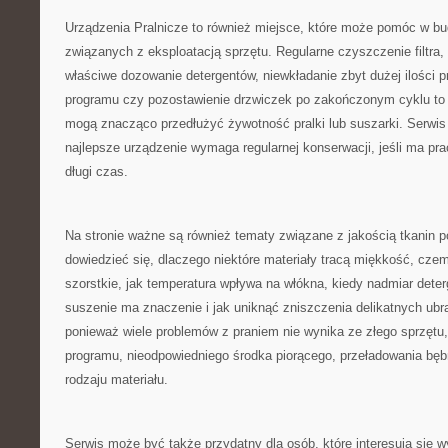
Urządzenia Pralnicze to również miejsce, które może pomóc w 
związanych z eksploatacją sprzętu. Regularne czyszczenie filtra,
właściwe dozowanie detergentów, niewkładanie zbyt dużej ilości 
programu czy pozostawienie drzwiczek po zakończonym cyklu to d
mogą znacząco przedłużyć żywotność pralki lub suszarki. Serwis
najlepsze urządzenie wymaga regularnej konserwacji, jeśli ma pr
długi czas.
Na stronie ważne są również tematy związane z jakością tkanin p
dowiedzieć się, dlaczego niektóre materiały tracą miękkość, czemu
szorstkie, jak temperatura wpływa na włókna, kiedy nadmiar dete
suszenie ma znaczenie i jak uniknąć zniszczenia delikatnych ubr
ponieważ wiele problemów z praniem nie wynika ze złego sprzętu,
programu, nieodpowiedniego środka piorącego, przeładowania bęb
rodzaju materiału.
Serwis może być także przydatny dla osób, które interesują się 