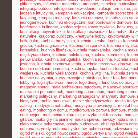
glikemiczny
,
influencer marketing kampanie
,
inspekcje budowlane
integracja outdoor
,
inteligentne oświetlenie
,
izolacje termiczne
,
jas
jedzenie intuicyjne
,
kampanie edukacyjne
,
kampanie społeczne
,
k
kayaking
,
kemping rodzinny
,
kiszonki domowe
,
klimatyzacja smar
jednogarnkowe
,
kominki ekologiczne
,
kompostowanie domowe
,
ko
konferencje kulinarne
,
konferencje naukowe żywienie
,
konkursy
,
k
konsultacje obywatelskie
,
konsultacje prawnicze
,
kosmetyki dla z
naturalne
,
krajobraz publiczny
,
kreatywne hobby
,
kryptowaluty w i
bałkańska
,
kuchnia brazylijska
,
kuchnia czeska
,
kuchnia francus
grecka
,
kuchnia gruzińska
,
kuchnia hiszpańska
,
kuchnia indyjska
koreańska
,
kuchnia libańska
,
kuchnia marokańska
,
kuchnia mek
międzynarodowa
,
kuchnia molekularna
,
kuchnia niemiecka
,
kuchni
peruwiańska
,
kuchnia portugalska
,
kuchnia roślinna
,
kuchnia sez
jesienna
,
kuchnia sezonowa letnia
,
kuchnia sezonowa zimowa
,
ku
kuchnia śródziemnomorska
,
kuchnia tajska
,
kuchnia turecka
,
kuc
węgierska
,
kuchnia wielkanocna
,
kuchnia wigilijna
,
kuchnia zero 
kuchnie na wymiar
,
kursy rozwoju osobistego
,
laser tag
,
last minu
lobbying
,
logistyka e-commerce
,
logo design
,
lunchbox do pracy
,
magazyn energii
,
mała architektura ogrodowa
,
malarstwo abstrakc
malowanie po numerach
,
marketing automation
,
marketing interne
marketing polityczny
,
marketing strategiczny
,
marynaty domowe
,
klasyczne
,
meble modułowe
,
meble skandynawskie
,
media tradyc
zabiegi
,
medycyna naturalna
,
medycyna prewencyjna
,
mental hea
eating
,
monitoring w domu
,
monitorowanie zdrowia domowe
,
motio
edukacyjne
,
multimedia kulturalne
,
muzyka elektroniczna
,
narcia
gitarze
,
nauka gry na pianinie
,
nauka śpiewu
,
nawozy naturalne
,
n
nietolerancje pokarmowe
,
obiady budżetowe
,
obsługa klienta onlin
ochrona przyrody
,
ochrona systemów
,
ochrona wód
,
odżywianie s
ogród miejski
,
ogród nowoczesny
,
ogród wertykalny
,
ogród wiejski
ogród zimowy pomysły
,
ogrodnictwo miejskie
,
ogrzewanie ekologi