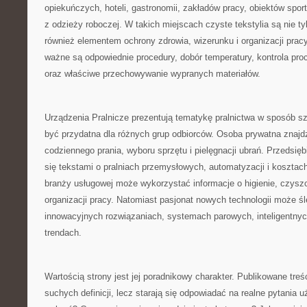
opiekuńczych, hoteli, gastronomii, zakładów pracy, obiektów spor
z odzieży roboczej. W takich miejscach czyste tekstylia są nie tyl
również elementem ochrony zdrowia, wizerunku i organizacji pracy
ważne są odpowiednie procedury, dobór temperatury, kontrola pro
oraz właściwe przechowywanie wypranych materiałów.
Urządzenia Pralnicze prezentują tematykę pralnictwa w sposób sz
być przydatna dla różnych grup odbiorców. Osoba prywatna znajd
codziennego prania, wyboru sprzętu i pielęgnacji ubrań. Przedsi
się tekstami o pralniach przemysłowych, automatyzacji i kosztach
branży usługowej może wykorzystać informacje o higienie, czysz
organizacji pracy. Natomiast pasjonat nowych technologii może śl
innowacyjnych rozwiązaniach, systemach parowych, inteligentnyc
trendach.
Wartością strony jest jej poradnikowy charakter. Publikowane treśc
suchych definicji, lecz starają się odpowiadać na realne pytania 