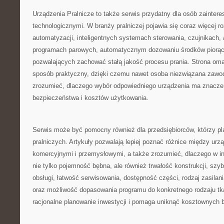
Urządzenia Pralnicze to także serwis przydatny dla osób zainter
technologicznymi. W branży pralniczej pojawia się coraz więcej r
automatyzacji, inteligentnych systemach sterowania, czujnikach, 
programach parowych, automatycznym dozowaniu środków piorąc
pozwalających zachować stałą jakość procesu prania. Strona oma
sposób praktyczny, dzięki czemu nawet osoba niezwiązana zawod
zrozumieć, dlaczego wybór odpowiedniego urządzenia ma znaczen
bezpieczeństwa i kosztów użytkowania.
Serwis może być pomocny również dla przedsiębiorców, którzy pl
pralniczych. Artykuły pozwalają lepiej poznać różnice między u
komercyjnymi i przemysłowymi, a także zrozumieć, dlaczego w in
nie tylko pojemność bębna, ale również trwałość konstrukcji, szy
obsługi, łatwość serwisowania, dostępność części, rodzaj zasilan
oraz możliwość dopasowania programu do konkretnego rodzaju tka
racjonalne planowanie inwestycji i pomaga uniknąć kosztownych 