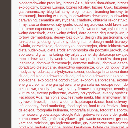
biodegradowalne produkty
,
biznes Azja
,
biznes data-driven
,
bizne
ekologiczny
,
biznes Europa
,
biznes lokalny
,
biznes USA
,
bizuter
gastronomiczny
,
blog kulinarny
,
blog literacki
,
branding firmowy
,
b
restauracji
,
branding wizualny
,
budownictwo drewniane
,
budownict
caravaning
,
ceramika artystyczna
,
chatboty
,
chirurgia rekonstrukc
firmy
,
ciasta domowe
,
city guide
,
coaching zdrowia
,
cold brew
,
co
customer experience
,
cyberbezpieczeństwo domowe
,
cyberbezpi
wolny dorosłych
,
czas wolny dzieci
,
data center
,
degustacja win
,
tortów
,
dermatologia
,
desery bez cukru
,
design dla gastronomii
,
de
funkcjonalny
,
design graficzny
,
design lamp
,
design mebli biurowy
światła
,
dezynfekcja
,
diagnostyka laboratoryjna
,
dieta lekkostraw
dieta pudełkowa
,
dieta śródziemnomorska dla początkujących
,
di
sportowa
,
digital marketing
,
diy artystyczne
,
diy dekoracje świąte
meble drewniane
,
diy wnętrza
,
docelowe profile klientów
,
dom pod 
inspiracje
,
domowe fermentacje
,
domowe nalewki
,
domowe oszcz
doradztwo dietetyczne
,
doradztwo ogrodnicze
,
druk 3d hobby
,
dru
medyczny
,
edukacja artystyczna dzieci
,
edukacja finansowa doro
dzieci
,
edukacja zdrowotna dzieci
,
edukacja zdrowotna szkolna
,
e
społeczna
,
ekologiczne ogrodnictwo
,
ekonomia społeczna
,
ekotur
energia cieplna
,
energia jądrowa
,
energia solarna
,
escape room d
biznesowe
,
eventy filmowe
,
eventy firmowe integracyjne
,
eventy 
kulturalne
,
eventy polityczne
,
eventy przygodowe
,
eventy społec
Facebook Ads
,
fashion show
,
festiwale nauki
,
film animowany
,
fi
cyfrowe
,
firewall
,
fitness w domu
,
fizjoterapia dzieci
,
food delivery
influencerzy
,
food marketing
,
food styling
,
food truck festival
,
foto
dziecięca
,
fotografia kulinarna
,
fotografia ślubna
,
fotografia sport
internetowa
,
globalizacja
,
Google Ads
,
gotowanie sous vide
,
grafi
komputerowa 3D
,
grafika użytkowa
,
grillowanie sezonowe
,
gry ed
karciane rodzinne
,
gry logiczne online
,
gry planszowe strategiczn
produkty
,
herbata matcha
,
hobby kreatywne
,
hotele dla zwierząt
,
i