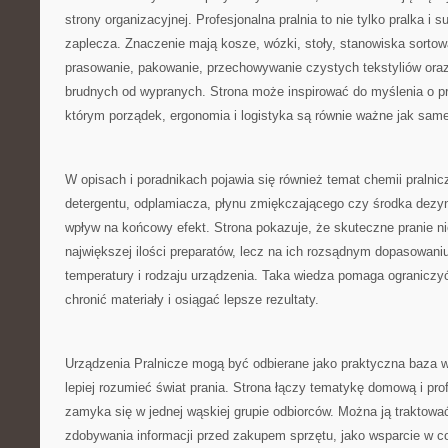
strony organizacyjnej. Profesjonalna pralnia to nie tylko pralka i 
zaplecza. Znaczenie mają kosze, wózki, stoły, stanowiska sortow
prasowanie, pakowanie, przechowywanie czystych tekstyliów oraz
brudnych od wypranych. Strona może inspirować do myślenia o pra
którym porządek, ergonomia i logistyka są równie ważne jak sa
W opisach i poradnikach pojawia się również temat chemii pralnic
detergentu, odplamiacza, płynu zmiękczającego czy środka dez
wpływ na końcowy efekt. Strona pokazuje, że skuteczne pranie ni
największej ilości preparatów, lecz na ich rozsądnym dopasowaniu
temperatury i rodzaju urządzenia. Taka wiedza pomaga ograniczy
chronić materiały i osiągać lepsze rezultaty.
Urządzenia Pralnicze mogą być odbierane jako praktyczna baza w
lepiej rozumieć świat prania. Strona łączy tematykę domową i prof
zamyka się w jednej wąskiej grupie odbiorców. Można ją traktowa
zdobywania informacji przed zakupem sprzętu, jako wsparcie w co