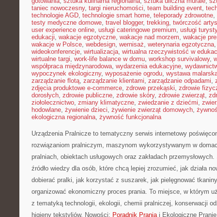
gotowania
,
sztuka kulinarna regionalna
,
sztuka uliczna murale
,
sz
taniec nowoczesny
,
targi nieruchomości
,
team building event
,
tec
technologie AGD
,
technologie smart home
,
teleporady zdrowotne
,
testy medyczne domowe
,
travel blogger
,
trekking
,
twórczość arty
user experience online
,
usługi cateringowe premium
,
usługi turys
edukacji
,
wakacje egzotyczne
,
wakacje nad morzem
,
wakacje pr
wakacje w Polsce
,
webdesign
,
wernisaż
,
weterynaria egzotyczna
wideokonferencje
,
wirtualizacja
,
wirtualna rzeczywistość w edukac
wirtualne targi
,
work-life balance w domu
,
workshop survivalowy
,
w
współpraca międzynarodowa
,
wydarzenia edukacyjne
,
wydawnictw
wypoczynek ekologiczny
,
wyposażenie ogrodu
,
wystawa malarsk
zarządzanie flotą
,
zarządzanie klientami
,
zarządzanie odpadami
,
zdjęcia produktowe e-commerce
,
zdrowe przekąski
,
zdrowie fizyc
dorosłych
,
zdrowie publiczne
,
zdrowie skóry
,
zdrowie zwierząt
,
zd
ziołolecznictwo
,
zmiany klimatyczne
,
zwiedzanie z dziećmi
,
zwie
hodowlane
,
żywienie dzieci
,
żywienie zwierząt domowych
,
żywno
ekologiczna regionalna
,
żywność funkcjonalna
Urządzenia Pralnicze to tematyczny serwis internetowy poświęc
rozwiązaniom pralniczym, maszynom wykorzystywanym w domach,
pralniach, obiektach usługowych oraz zakładach przemysłowych. 
źródło wiedzy dla osób, które chcą lepiej zrozumieć, jak działa n
dobierać pralki, jak korzystać z suszarek, jak pielęgnować tkanin
organizować ekonomiczny proces prania. To miejsce, w którym uż
z tematyką technologii, ekologii, chemii pralniczej, konserwacji o
higieny tekstyliów. Nowości:
Poradnik Prania
i Ekologiczne Pranie