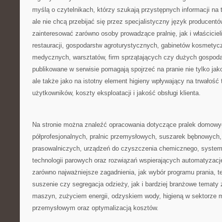
myślą o czytelnikach, którzy szukają przystępnych informacji na 
ale nie chcą przebijać się przez specjalistyczny język producent
zainteresować zarówno osoby prowadzące pralnię, jak i właścicieli
restauracji, gospodarstw agroturystycznych, gabinetów kosmety
medycznych, warsztatów, firm sprzątających czy dużych gospod
publikowane w serwisie pomagają spojrzeć na pranie nie tylko ja
ale także jako na istotny element higieny wpływający na trwałość 
użytkowników, koszty eksploatacji i jakość obsługi klienta.
Na stronie można znaleźć opracowania dotyczące pralek domowyc
półprofesjonalnych, pralnic przemysłowych, suszarek bębnowych, 
prasowalniczych, urządzeń do czyszczenia chemicznego, system
technologii parowych oraz rozwiązań wspierających automatyzację 
zarówno najważniejsze zagadnienia, jak wybór programu prania, t
suszenie czy segregacja odzieży, jak i bardziej branżowe tematy
maszyn, zużyciem energii, odzyskiem wody, higieną w sektorze
przemysłowym oraz optymalizacją kosztów.