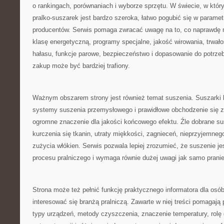
o rankingach, porównaniach i wyborze sprzętu. W świecie, w który
pralko-suszarek jest bardzo szeroka, łatwo pogubić się w paramet
producentów. Serwis pomaga zwracać uwagę na to, co naprawdę 
klasę energetyczną, programy specjalne, jakość wirowania, trwało
hałasu, funkcje parowe, bezpieczeństwo i dopasowanie do potrze
zakup może być bardziej trafiony.
Ważnym obszarem strony jest również temat suszenia. Suszarki 
systemy suszenia przemysłowego i prawidłowe obchodzenie się z
ogromne znaczenie dla jakości końcowego efektu. Źle dobrane s
kurczenia się tkanin, utraty miękkości, zagnieceń, nieprzyjemne
zużycia włókien. Serwis pozwala lepiej zrozumieć, że suszenie je
procesu pralniczego i wymaga równie dużej uwagi jak samo pranie
Strona może też pełnić funkcję praktycznego informatora dla osób
interesować się branżą pralniczą. Zawarte w niej treści pomagaj
typy urządzeń, metody czyszczenia, znaczenie temperatury, rolę 