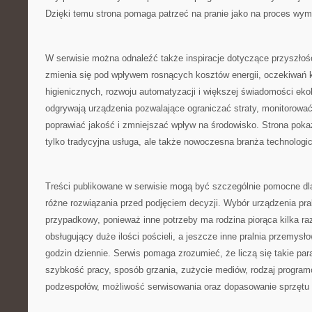
Dzięki temu strona pomaga patrzeć na pranie jako na proces wym
W serwisie można odnaleźć także inspiracje dotyczące przyszłośc
zmienia się pod wpływem rosnących kosztów energii, oczekiwań
higienicznych, rozwoju automatyzacji i większej świadomości ekol
odgrywają urządzenia pozwalające ograniczać straty, monitorować
poprawiać jakość i zmniejszać wpływ na środowisko. Strona pokazu
tylko tradycyjna usługa, ale także nowoczesna branża technologi
Treści publikowane w serwisie mogą być szczególnie pomocne dl
różne rozwiązania przed podjęciem decyzji. Wybór urządzenia pra
przypadkowy, ponieważ inne potrzeby ma rodzina piorąca kilka raz
obsługujący duże ilości pościeli, a jeszcze inne pralnia przemysł
godzin dziennie. Serwis pomaga zrozumieć, że liczą się takie pa
szybkość pracy, sposób grzania, zużycie mediów, rodzaj progra
podzespołów, możliwość serwisowania oraz dopasowanie sprzętu do