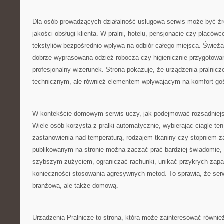
Dla osób prowadzących działalność usługową serwis może być źró
jakości obsługi klienta. W pralni, hotelu, pensjonacie czy placó
tekstyliów bezpośrednio wpływa na odbiór całego miejsca. Świeża 
dobrze wyprasowana odzież robocza czy higienicznie przygotowane
profesjonalny wizerunek. Strona pokazuje, że urządzenia pralnicz
technicznym, ale również elementem wpływającym na komfort goś
W kontekście domowym serwis uczy, jak podejmować rozsądniejs
Wiele osób korzysta z pralki automatycznie, wybierając ciągle t
zastanowienia nad temperaturą, rodzajem tkaniny czy stopniem z
publikowanym na stronie można zacząć prać bardziej świadomie, 
szybszym zużyciem, ograniczać rachunki, unikać przykrych zapa
konieczności stosowania agresywnych metod. To sprawia, że serw
branżową, ale także domową.
Urządzenia Pralnicze to strona, która może zainteresować równie