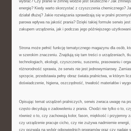
wybrać? Czy pranie w zimnej wodzie jest skuteczne? Jak zmniejs
energię? Kiedy warto skorzystać z czyszczenia chemicznego? Ja
działał dłużej? Jakie rozwiązania sprawdzają się w pralni przemys
parowa wpływa na jakość prania? Dzięki takiej formule serwis jes
zakupem urządzenia, jak i podczas jego późniejszego użytkowani
Strona może pełnić funkcję tematycznego magazynu dla osób, któ
w szerokim znaczeniu. Znajdują się tam treści o urządzeniach, tk
technologiach, ekologii, czyszczeniu, suszeniu, prasowaniu i organ
różnorodność sprawia, że serwis nie jest jednowymiarowy. Zamias
sprzęcie, przedstawia pełny obraz świata pralnictwa, w którym licz
doświadczenie, higiena, oszczędność, trwałość materiałów i wyg
Opisując temat urządzeń pralniczych, serwis zwraca uwagę na pra
często decydują o zadowoleniu z prania. Chodzi nie tylko o to, cz
również o to, czy zachowują kolor, fason, miękkość i przyjemny 
czy urządzenie pracuje cicho, czy nie zużywa nadmiernie energii,
czy pozwala na wybór odpowiednich programów oraz czy nadaje s