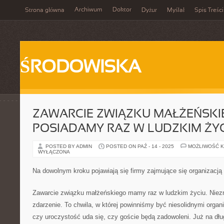
Archiwum
Doktor
Strona główna
Dyżur
Myślał
Spis Treści
ŚRODOWISKA
ZAWARCIE ZWIĄZKU MAŁŻEŃSKI
POSIADAMY RAZ W LUDZKIM ŻY
POSTED BY ADMIN
POSTED ON PAŹ - 14 - 2025
MOŻLIWOŚĆ 
WYŁĄCZONA
Na dowolnym kroku pojawiają się firmy zajmujące się organizacją
Zawarcie związku małżeńskiego mamy raz w ludzkim życiu. Niez
zdarzenie. To chwila, w której powinniśmy być niesolidnymi organ
czy uroczystość uda się, czy goście będą zadowoleni. Już na d