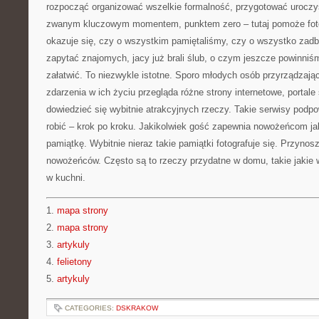
rozpocząć organizować wszelkie formalność, przygotować uroczys
zwanym kluczowym momentem, punktem zero – tutaj pomoże foto
okazuje się, czy o wszystkim pamiętaliśmy, czy o wszystko zadb
zapytać znajomych, jacy już brali ślub, o czym jeszcze powinni
załatwić. To niezwykle istotne. Sporo młodych osób przyrządzają
zdarzenia w ich życiu przegląda różne strony internetowe, portal
dowiedzieć się wybitnie atrakcyjnych rzeczy. Takie serwisy pod
robić – krok po kroku. Jakikolwiek gość zapewnia nowożeńcom ja
pamiątkę. Wybitnie nieraz takie pamiątki fotografuje się. Przynos
nowożeńców. Często są to rzeczy przydatne w domu, takie jakie
w kuchni.
1.
mapa strony
2.
mapa strony
3.
artykuly
4.
felietony
5.
artykuly
CATEGORIES:
DSKRAKOW