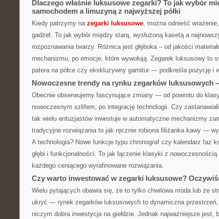
Dlaczego właśnie luksusowe zegarki? To jak wybór m
samochodem a limuzyną z najwyższej półki
Kiedy patrzymy na
zegarki luksusowe
, można odnieść wrażenie, 
gadżet. To jak wybór między starą, wysłużoną kasetą a najnows
rozpoznawania twarzy. Różnica jest głęboka – od jakości materiał
mechanizmu, po emocje, które wywołują. Zegarek luksusowy to s
patera na półce czy ekskluzywny garnitur — podkreśla pozycję i
Nowoczesne trendy na rynku zegarków luksusowych — 
Obecnie obserwujemy fascynujące zmiany — od powrotu do klas
nowoczesnym szlifem, po integrację technologii. Czy zastanawiali
tak wielu entuzjastów inwestuje w automatyczne mechanizmy za
tradycyjne rozwiązania to jak ręcznie robiona filiżanka kawy — wy
A technologia? Nowe funkcje typu chronograf czy kalendarz faz 
głębi i funkcjonalności. To jak łączenie klasyki z nowoczesnością
każdego ceniącego wyrafinowane rozwiązania.
Czy warto inwestować w zegarki luksusowe? Oczywiśc
Wielu pytających obawia się, że to tylko chwilowa moda lub że str
ukryć — rynek zegarków luksusowych to dynamiczna przestrzeń,
niczym dobra inwestycja na giełdzie. Jednak najważniejsze jest,