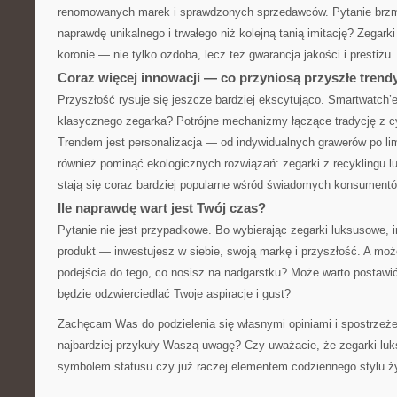
renomowanych marek i sprawdzonych sprzedawców. Pytanie brzmi:
naprawdę unikalnego i trwałego niż kolejną tanią imitację? Zegarki
koronie — nie tylko ozdoba, lecz też gwarancja jakości i prestiżu.
Coraz więcej innowacji — co przyniosą przyszłe trend
Przyszłość rysuje się jeszcze bardziej ekscytująco. Smartwatch’
klasycznego zegarka? Potrójne mechanizmy łączące tradycję z c
Trendem jest personalizacja — od indywidualnych grawerów po li
również pominąć ekologicznych rozwiązań: zegarki z recyklingu 
stają się coraz bardziej popularne wśród świadomych konsumentó
Ile naprawdę wart jest Twój czas?
Pytanie nie jest przypadkowe. Bo wybierając zegarki luksusowe, i
produkt — inwestujesz w siebie, swoją markę i przyszłość. A moż
podejścia do tego, co nosisz na nadgarstku? Może warto postawi
będzie odzwierciedlać Twoje aspiracje i gust?
Zachęcam Was do podzielenia się własnymi opiniami i spostrzeże
najbardziej przykuły Waszą uwagę? Czy uważacie, że zegarki lu
symbolem statusu czy już raczej elementem codziennego stylu ż