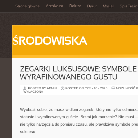
Archiwum
Doktor
Strona główna
Dyżur
Myślał
Spis Treści
ŚRODOWISKA
ZEGARKI LUKSUSOWE: SYMBOLE 
WYRAFINOWANEGO GUSTU
POSTED BY ADMIN
POSTED ON CZE - 10 - 2025
MOŻLIWOŚĆ 
WYŁĄCZONA
Wyobraź sobie, że masz w dłoni zegarek, który nie tylko odmierz
statusie i wyrafinowanym guście. Brzmi jak marzenie? Nie musi 
nie tylko narzędzia do pomiaru czasu, ale prawdziwe symbole presti
sukcesu.