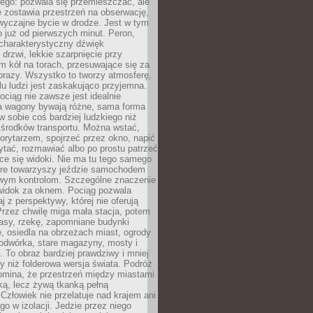
ego: pozwala się przemieszczać, ale
 zostawia przestrzeń na obserwację,
wyczajne bycie w drodze. Jest w tym
 już od pierwszych minut. Peron,
 charakterystyczny dźwięk
rzwi, lekkie szarpnięcie przy
tm kół na torach, przesuwające się za
brazy. Wszystko to tworzy atmosferę,
elu ludzi jest zaskakująco przyjemna.
pociąg nie zawsze jest idealnie
 a wagony bywają różne, sama forma
 sobie coś bardziej ludzkiego niż
 środków transportu. Można wstać,
korytarzem, spojrzeć przez okno, napić
ytać, rozmawiać albo po prostu patrzeć
ce się widoki. Nie ma tu tego samego
tóre towarzyszy jeździe samochodem
owym kontrolom. Szczególne znaczenie
widok za oknem. Pociąg pozwala
j z perspektywy, której nie oferują
Przez chwilę miga mała stacja, potem
lasy, rzekę, zapomniane budynki
, osiedla na obrzeżach miast, ogrody
odwórka, stare magazyny, mosty i
. To obraz bardziej prawdziwy i mniej
 niż folderowa wersja świata. Podróż
omina, że przestrzeń między miastami
tką, lecz żywą tkanką pełną
Człowiek nie przelatuje nad krajem ani
 go w izolacji. Jedzie przez niego