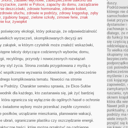
 Shorts
,
zabawki węchowe
,
zabezpieczenie balkonu dla
duszy.
rzyżackie
,
zamki w Polsce
,
zapachy do domu
,
zarządzanie
Podróżowani
anie deszczówki
,
zdrowie hormonalne
,
zdrowie kobiet
,
którego nie d
zdrowie słuchu
,
zdrowie w podróży
,
zdrowy kręgosłup
,
zęby
samochodem,
y
,
zgubiony bagaż
,
zielone szkoły
,
zimowe ferie
,
znak
świat przyzw
ie kur
,
żywopłot
dystansów i 
zachowuje s
poświęcony ekologii, który pokazuje, że odpowiedzialność
dlatego, że 
do funkcji t
wielkich wyrzeczeń, skomplikowanych decyzji ani
się częścią 
y zakątek, w którym czytelnik może znaleźć wskazówki,
oddzielającą
To wielka r
stępne teksty dotyczące codziennych wyborów, domu,
skupiamy się
gii, recyklingu, przyrody i nowoczesnych rozwiązań
bezpieczeńs
podporządko
ny styl życia. Strona została przygotowana z myślą o
coś pośredni
jednocześnie
ieć współczesne wyzwania środowiskowe, ale jednocześnie
myślenie i z
ędnego komplikowania tematu. Nowości na stronie
coś kojącego
zapowiedzi,
 w Podróży. Charakter serwisu sprawia, że Ekos-Sułów
zamykanych d
wodnik dla każdego, kto zastanawia się, jak żyć bardziej
ruszaniu, ry
oknem krajo
a, która ogranicza się wyłącznie do ogólnych haseł o ochronie
która dla wi
Nawet jeśli 
jak świadome wybory może przenikać zwykłe czynności:
punktualny,
 posiłków, urządzanie mieszkania, planowanie wakacji,
podróży ma w
wiele innych
ie ubrań, ograniczanie plastiku czy oszczędzanie energii.
przejść się 
raktyczne treści, które można przełożyć na codzienne
się kawy, cz