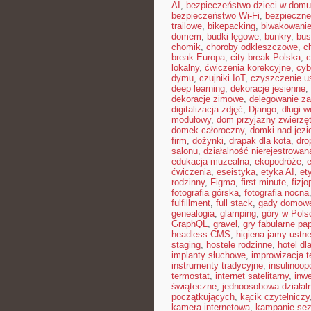
AI
,
bezpieczeństwo dzieci w domu
bezpieczeństwo Wi-Fi
,
bezpieczne
trailowe
,
bikepacking
,
biwakowani
domem
,
budki lęgowe
,
bunkry
,
bus
chomik
,
choroby odkleszczowe
,
c
break Europa
,
city break Polska
,
c
lokalny
,
ćwiczenia korekcyjne
,
cyb
dymu
,
czujniki IoT
,
czyszczenie u
deep learning
,
dekoracje jesienne
,
dekoracje zimowe
,
delegowanie z
digitalizacja zdjęć
,
Django
,
długi 
modułowy
,
dom przyjazny zwierzę
domek całoroczny
,
domki nad jezi
firm
,
dożynki
,
drapak dla kota
,
dro
salonu
,
działalność nierejestrowan
edukacja muzealna
,
ekopodróże
,
e
ćwiczenia
,
eseistyka
,
etyka AI
,
et
rodzinny
,
Figma
,
first minute
,
fizjo
fotografia górska
,
fotografia nocna
fulfillment
,
full stack
,
gady domow
genealogia
,
glamping
,
góry w Pols
GraphQL
,
gravel
,
gry fabularne pa
headless CMS
,
higiena jamy ustne
staging
,
hostele rodzinne
,
hotel dl
implanty słuchowe
,
improwizacja t
instrumenty tradycyjne
,
insulinoop
termostat
,
internet satelitarny
,
inwe
świąteczne
,
jednoosobowa działal
początkujących
,
kącik czytelniczy
kamera internetowa
,
kampanie se