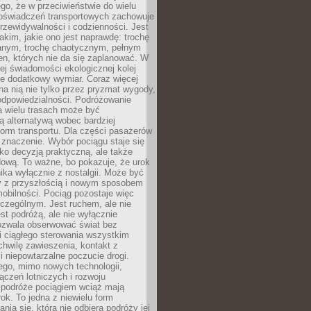
ego, że w przeciwieństwie do wielu
doświadczeń transportowych zachowuje
rzewidywalności i codzienności. Jest
takim, jakie ono jest naprawdę: trochę
nym, trochę chaotycznym, pełnym
n, których nie da się zaplanować. W
ej świadomości ekologicznej kolej
że dodatkowy wymiar. Coraz więcej
na nią nie tylko przez pryzmat wygody,
odpowiedzialności. Podróżowanie
a wielu trasach może być
ą alternatywą wobec bardziej
orm transportu. Dla części pasażerów
 znaczenie. Wybór pociągu staje się
lko decyzją praktyczną, ale także
dową. To ważne, bo pokazuje, że urok
nika wyłącznie z nostalgii. Może być
y z przyszłością i nowym sposobem
obilności. Pociąg pozostaje więc
czególnym. Jest ruchem, ale nie
t podróżą, ale nie wyłącznie
Pozwala obserwować świat bez
i ciągłego sterowania wszystkim
chwilę zawieszenia, kontakt z
i niepowtarzalne poczucie drogi.
ego, mimo nowych technologii,
ączeń lotniczych i rozwoju
, podróże pociągiem wciąż mają
ok. To jedna z niewielu form
nia się, która nie odbiera podróży jej