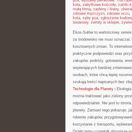
psa
,
wystawy plenerowe
,
YouTube
kota
,
zabytkowe kościoły
,
zamki k
małą firmą
,
zasłony i firany
,
zbier
zdrowie mężczyzn
,
zdrowie oczu
,
kota
,
zęby psa
,
zgłoszenie budow
towarowy
,
zwroty w sklepie
,
żywien
Ekos-Sułów to wartościowy serwis 
za środowisko nie musi oznaczać 
kosztownych zmian. To internetow
praktyczne podpowiedzi oraz przy
zakupów, podróży, gotowania, ener
wspierających bardziej zrównoważo
osobach, które chcą lepiej rozum
szukają treści napisanych bez zb
Technologie dla Planety
i Ekologia
można traktować jako zielony prze
odpowiedzialnie. Nie jest to stron
planety. Zamiast tego pokazuje, 
robienie zakupów, przygotowywanie
korzystanie z transportu, wybieran
Dzięki temu czytelnik otrzymuje p