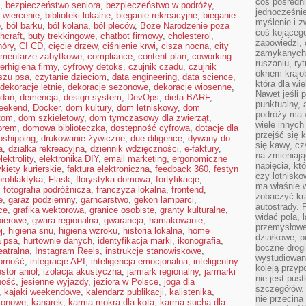
coś pośredni
,
bezpieczeństwo seniora
,
bezpieczeństwo w podróży
,
jednocześnie
 wiercenie
,
biblioteki lokalne
,
bieganie rekreacyjne
,
bieganie
myślenie i z
e
,
ból barku
,
ból kolana
,
ból pleców
,
Boże Narodzenie poza
coś kojącego
hcraft
,
buty trekkingowe
,
chatbot firmowy
,
cholesterol
,
zapowiedzi,
hóry
,
CI CD
,
cięcie drzew
,
ciśnienie krwi
,
cisza nocna
,
city
zamykanych d
mentarze zabytkowe
,
compliance
,
content plan
,
coworking
ruszaniu, ry
erhigiena firmy
,
cyfrowy detoks
,
czujnik czadu
,
czujnik
oknem krajo
szu psa
,
czytanie dzieciom
,
data engineering
,
data science
,
która dla wi
dekoracje letnie
,
dekoracje sezonowe
,
dekoracje wiosenne
,
Nawet jeśli 
adań
,
demencja
,
design system
,
DevOps
,
dieta BARF
,
punktualny,
weekend
,
Docker
,
dom kultury
,
dom letniskowy
,
dom
podróży ma w
tom
,
dom szkieletowy
,
dom tymczasowy dla zwierząt
,
wiele innych
orem
,
domowa biblioteczka
,
dostępność cyfrowa
,
dotacje dla
przejść się 
pshipping
,
drukowanie żywiczne
,
due diligence
,
dywany do
się kawy, cz
a
,
działka rekreacyjna
,
dziennik wdzięczności
,
e-faktury
,
na zmieniają
lektrolity
,
elektronika DIY
,
email marketing
,
ergonomiczne
napięcia, k
ykiety kurierskie
,
faktura elektroniczna
,
feedback 360
,
festyn
czy lotnisk
profilaktyka
,
Flask
,
florystyka domowa
,
fortyfikacje
,
ma właśnie 
,
fotografia podróżnicza
,
franczyza lokalna
,
frontend
,
zobaczyć kra
e
,
garaż podziemny
,
garncarstwo
,
gekon lamparci
,
autostrady. 
ce
,
grafika wektorowa
,
granice osobiste
,
granty kulturalne
,
widać pola, 
pierowe
,
gwara regionalna
,
gwarancja
,
hamakowanie
,
przemysłowe
j
,
higiena snu
,
higiena wzroku
,
historia lokalna
,
home
działkowe, p
a psa
,
hurtownie danych
,
identyfikacja marki
,
ikonografia
,
boczne drogi
eatralna
,
Instagram Reels
,
instrukcje stanowiskowe
,
wystudiowany
orność
,
integracje API
,
inteligencja emocjonalna
,
inteligentny
koleją przyp
stor anioł
,
izolacja akustyczna
,
jarmark regionalny
,
jarmarki
nie jest pus
ność
,
jesienne wyjazdy
,
jeziora w Polsce
,
joga dla
szczegółów. 
,
kajaki weekendowe
,
kalendarz publikacji
,
kalistenika
,
nie przecina
zonowe
,
kanarek
,
karma mokra dla kota
,
karma sucha dla