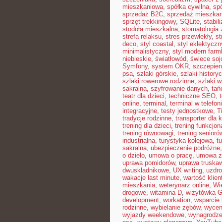
mieszkaniowa
,
spółka cywilna
,
sp
sprzedaż B2C
,
sprzedaż mieszkan
sprzęt trekkingowy
,
SQLite
,
stabil
stodoła mieszkalna
,
stomatologia
strefa relaksu
,
stres przewlekły
,
st
deco
,
styl coastal
,
styl eklektyczn
minimalistyczny
,
styl modern far
niebieskie
,
światłowód
,
świece so
Symfony
,
system OKR
,
szczepien
psa
,
szlaki górskie
,
szlaki history
szlaki rowerowe rodzinne
,
szlaki w
sakralna
,
szyfrowanie danych
,
tań
teatr dla dzieci
,
techniczne SEO
,
online
,
terminal
,
terminal w telefon
integracyjne
,
testy jednostkowe
,
T
tradycje rodzinne
,
transporter dla 
trening dla dzieci
,
trening funkcjon
trening równowagi
,
trening senioró
industrialna
,
turystyka kolejowa
,
t
sakralna
,
ubezpieczenie podróżne
o dzieło
,
umowa o pracę
,
umowa z
uprawa pomidorów
,
uprawa truska
dwuskładnikowe
,
UX writing
,
uzdr
wakacje last minute
,
wartość klien
mieszkania
,
weterynarz online
,
Wi
drogowe
,
witamina D
,
wizytówka G
development
,
workation
,
wsparcie
rodzinne
,
wybielanie zębów
,
wycen
wyjazdy weekendowe
,
wynagrodze