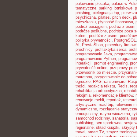
pakowanie plecaka
,
pałace w Pols
tematyczne
,
parkingi lotniskowe
,
p
phishing
,
pielęgnacja łap
,
pierwsza
psychiczna
,
pilates
,
pitch deck
,
pl
mieszkaniu
,
płynność finansowa
,
podróż pociągiem
,
podróż z psem
podróże poślubne
,
podróże poza 
kotem
,
podróże z psem
,
podróżow
polityka prywatności
,
PostgreSQL
AI
,
PrestaShop
,
procedury firmow
próchnicy
,
profilaktyka serca
,
prof
programowanie Java
,
programowan
programowanie Python
,
programow
interakcji
,
prompt engineering
,
pro
prywatność online
,
przeprawy pro
przewodnik po mieście
,
przycinan
maratonu
,
przygotowanie do półma
ogrodzie
,
RAG
,
ransomware
,
Rasp
treści
,
redakcja tekstu
,
Redis
,
reg
rehabilitacja ortopedyczna
,
rehabil
rękojmia
,
rekomendacje klientów
,
renowacja mebli
,
reportaż
,
resear
artystyczne
,
road trip
,
rolowanie m
dynamiczne
,
rozciąganie statyczn
emocjonalny
,
rutyna wieczorna
,
ry
samochód rodzinny
,
sanatoria
,
sąs
publishing
,
sen sportowca
,
sesja 
regionalne
,
skład książki
,
skrypty 
travel
,
smart TV
,
smycz treningow
szczeniaka
,
socrealizm
,
spacer z