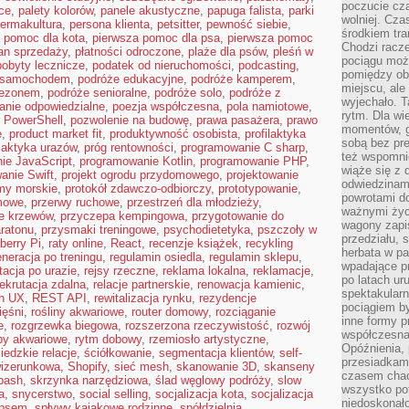
poczucie cza
ce
,
palety kolorów
,
panele akustyczne
,
papuga falista
,
parki
wolniej. Cz
ermakultura
,
persona klienta
,
petsitter
,
pewność siebie
,
środkiem tra
 pomoc dla kota
,
pierwsza pomoc dla psa
,
pierwsza pomoc
Chodzi racze
an sprzedaży
,
płatności odroczone
,
plaże dla psów
,
pleśń w
pociągu moż
pobyty lecznicze
,
podatek od nieruchomości
,
podcasting
,
pomiędzy obo
 samochodem
,
podróże edukacyjne
,
podróże kamperem
,
miejscu, ale 
sezonem
,
podróże senioralne
,
podróże solo
,
podróże z
wyjechało. T
anie odpowiedzialne
,
poezja współczesna
,
pola namiotowe
,
rytm. Dla wie
,
PowerShell
,
pozwolenie na budowę
,
prawa pasażera
,
prawo
momentów, g
e
,
product market fit
,
produktywność osobista
,
profilaktyka
sobą bez pre
ilaktyka urazów
,
próg rentowności
,
programowanie C sharp
,
też wspomnie
ie JavaScript
,
programowanie Kotlin
,
programowanie PHP
,
wiąże się z
anie Swift
,
projekt ogrodu przydomowego
,
projektowanie
odwiedzinami
my morskie
,
protokół zdawczo-odbiorczy
,
prototypowanie
,
powrotami d
mowe
,
przerwy ruchowe
,
przestrzeń dla młodzieży
,
ważnymi życ
ie krzewów
,
przyczepa kempingowa
,
przygotowanie do
wagony zapi
ratonu
,
przysmaki treningowe
,
psychodietetyka
,
pszczoły w
przedziału, 
berry Pi
,
raty online
,
React
,
recenzje książek
,
recykling
herbata w p
eneracja po treningu
,
regulamin osiedla
,
regulamin sklepu
,
wpadające pr
itacja po urazie
,
rejsy rzeczne
,
reklama lokalna
,
reklamacje
,
po latach ur
rekrutacja zdalna
,
relacje partnerskie
,
renowacja kamienic
,
spektakular
ch UX
,
REST API
,
rewitalizacja rynku
,
rezydencje
pociągiem by
ięśni
,
rośliny akwariowe
,
router domowy
,
rozciąganie
inne formy p
e
,
rozgrzewka biegowa
,
rozszerzona rzeczywistość
,
rozwój
współczesna 
by akwariowe
,
rytm dobowy
,
rzemiosło artystyczne
,
Opóźnienia, 
iedzkie relacje
,
ściółkowanie
,
segmentacja klientów
,
self-
przesiadkam
wizerunkowa
,
Shopify
,
sieć mesh
,
skanowanie 3D
,
skanseny
czasem chao
bash
,
skrzynka narzędziowa
,
ślad węglowy podróży
,
slow
wszystko pot
a
,
snycerstwo
,
social selling
,
socjalizacja kota
,
socjalizacja
niedoskonało
 psem
,
spływy kajakowe rodzinne
,
spółdzielnia