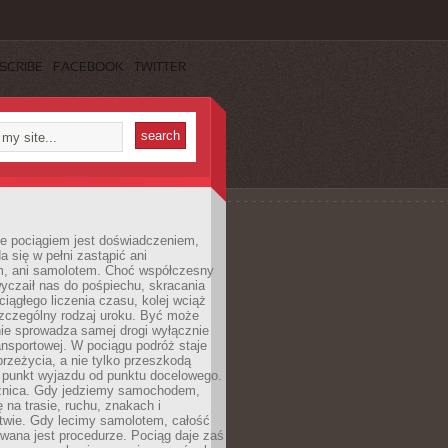
SCRIBE
FACEBOOK
TWITTER
e pociągiem jest doświadczeniem,
a się w pełni zastąpić ani
 ani samolotem. Choć współczesny
yczaił nas do pośpiechu, skracania
ciągłego liczenia czasu, kolej wciąż
zczególny rodzaj uroku. Być może
nie sprowadza samej drogi wyłącznie
ransportowej. W pociągu podróż staje
przeżycia, a nie tylko przeszkodą
 punkt wyjazdu od punktu docelowego.
óżnica. Gdy jedziemy samochodem,
 na trasie, ruchu, znakach i
twie. Gdy lecimy samolotem, całość
wana jest procedurze. Pociąg daje zaś