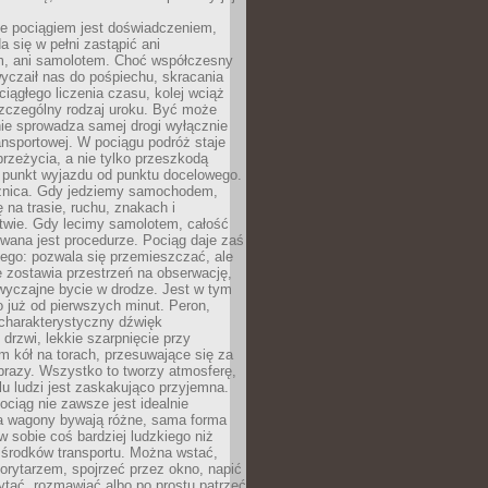
e pociągiem jest doświadczeniem,
a się w pełni zastąpić ani
 ani samolotem. Choć współczesny
yczaił nas do pośpiechu, skracania
ciągłego liczenia czasu, kolej wciąż
zczególny rodzaj uroku. Być może
nie sprowadza samej drogi wyłącznie
ransportowej. W pociągu podróż staje
przeżycia, a nie tylko przeszkodą
 punkt wyjazdu od punktu docelowego.
óżnica. Gdy jedziemy samochodem,
 na trasie, ruchu, znakach i
twie. Gdy lecimy samolotem, całość
wana jest procedurze. Pociąg daje zaś
ego: pozwala się przemieszczać, ale
 zostawia przestrzeń na obserwację,
wyczajne bycie w drodze. Jest w tym
 już od pierwszych minut. Peron,
 charakterystyczny dźwięk
rzwi, lekkie szarpnięcie przy
tm kół na torach, przesuwające się za
brazy. Wszystko to tworzy atmosferę,
elu ludzi jest zaskakująco przyjemna.
pociąg nie zawsze jest idealnie
 a wagony bywają różne, sama forma
 sobie coś bardziej ludzkiego niż
 środków transportu. Można wstać,
korytarzem, spojrzeć przez okno, napić
ytać, rozmawiać albo po prostu patrzeć