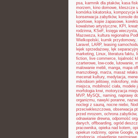
psa
,
karmnik dla ptaków
,
kasa fisk
morzem
,
kino domowe
,
kleszcze 
komórka lokatorska
,
kompozycje 
konserwacja zabytków
,
konsole do
sportowe
,
kopie zapasowe
,
korekt
kowalstwo artystyczne
,
KPI
,
kreat
rodzinna
,
KSeF
,
księga wieczysta
Mazowsza
,
kultura regionalna Pod
Wielkopolski
,
kurnik przydomowy
,
Laravel
,
LARP
,
leasing samochod
lejek sprzedażowy
,
lęk separacyjn
marketing
,
Linux
,
literatura faktu
,
l
fiction
,
live commerce
,
lojalność k
czarterowe
,
low-code
,
lutowanie
,
m
malowanie mebli
,
manga
,
mapa off
marszobiegi
,
marża
,
masaż relaks
mecenat kultury
,
medytacja
,
mened
mikrobiom jelitowy
,
mikrofony
,
mik
miejsca
,
mobilność ciała
,
modele 
morfologia krwi
,
motoryzacja miej
MVP
,
MySQL
,
naming
,
naprawy 
organizmu
,
nawyki poranne
,
nazwa
noclegi z sauną
,
nocne niebo
,
Nod
przeciwkleszczowa
,
obserwacja p
przed mrozem
,
ochrona zabytków
odnawianie drewna
,
odporność or
danych
,
offboarding
,
ogród deszc
pracownika
,
opieka nad kotem
,
op
opiekun rodzinny
,
opinie Google
,
o
ortodoncja
,
oświetlenie nastrojowe