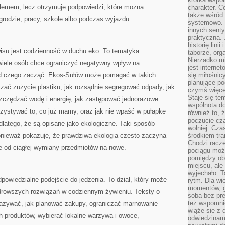
lemem, lecz otrzymuje podpowiedzi, które można
charakter. C
także wśród o
grodzie, pracy, szkole albo podczas wyjazdu.
systemowo. D
innych senty
praktyczna. 
historię lini
su jest codzienność w duchu eko. To tematyka
taborze, org
Nierzadko m
wiele osób chce ograniczyć negatywny wpływ na
jest interne
 od czego zacząć. Ekos-Sułów może pomagać w takich
się miłośnic
planujące po
zać zużycie plastiku, jak rozsądnie segregować odpady, jak
czymś więce
Staje się te
szczędzać wodę i energię, jak zastępować jednorazowe
wspólnota do
rzystywać to, co już mamy, oraz jak nie wpaść w pułapkę
również to, 
poczucie cza
dlatego, że są opisane jako ekologiczne. Taki sposób
wolniej. Cz
ponieważ pokazuje, że prawdziwa ekologia często zaczyna
środkiem tra
Chodzi racze
ie od ciągłej wymiany przedmiotów na nowe.
pociągu moż
pomiędzy obo
miejscu, ale 
wyjechało. T
owiedzialne podejście do jedzenia. To dział, który może
rytm. Dla wie
momentów, g
drowszych rozwiązań w codziennym żywieniu. Teksty o
sobą bez pre
też wspomnie
azywać, jak planować zakupy, ograniczać marnowanie
wiąże się z
 produktów, wybierać lokalne warzywa i owoce,
odwiedzinami