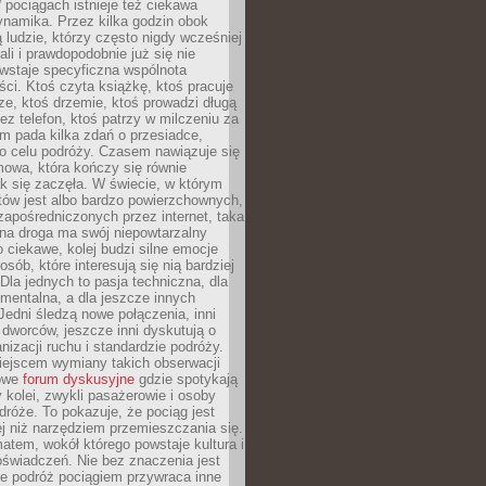
pociągach istnieje też ciekawa
ynamika. Przez kilka godzin obok
ą ludzie, którzy często nigdy wcześniej
ali i prawdopodobnie już się nie
wstaje specyficzna wspólnota
i. Ktoś czyta książkę, ktoś pracuje
e, ktoś drzemie, ktoś prowadzi długą
z telefon, ktoś patrzy w milczeniu za
m pada kilka zdań o przesiadce,
o celu podróży. Czasem nawiązuje się
owa, która kończy się równie
jak się zaczęła. W świecie, w którym
tów jest albo bardzo powierzchownych,
zapośredniczonych przez internet, taka
na droga ma swój niepowtarzalny
o ciekawe, kolej budzi silne emocje
sób, które interesują się nią bardziej
la jednych to pasja techniczna, dla
mentalna, a dla jeszcze innych
Jedni śledzą nowe połączenia, inni
i i dworców, jeszcze inni dyskutują o
anizacji ruchu i standardzie podróży.
iejscem wymiany takich obserwacji
towe
forum dyskusyjne
gdzie spotykają
y kolei, zwykli pasażerowie i osoby
dróże. To pokazuje, że pociąg jest
j niż narzędziem przemieszczania się.
matem, wokół którego powstaje kultura i
świadczeń. Nie bez znaczenia jest
że podróż pociągiem przywraca inne