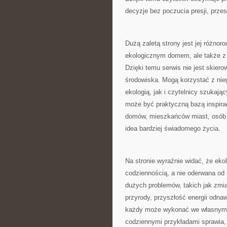
decyzje bez poczucia presji, prze
Dużą zaletą strony jest jej różno
ekologicznym domem, ale także z 
Dzięki temu serwis nie jest skier
środowiska. Mogą korzystać z nieg
ekologią, jak i czytelnicy szukają
może być praktyczną bazą inspiracj
domów, mieszkańców miast, osób g
idea bardziej świadomego życia.
Na stronie wyraźnie widać, że eko
codziennością, a nie oderwana od 
dużych problemów, takich jak zmi
przyrody, przyszłość energii odnaw
każdy może wykonać we własnym d
codziennymi przykładami sprawia,