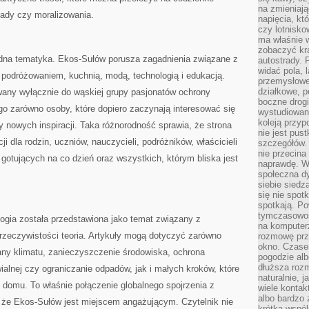
na zmieniają
sady czy moralizowania.
napięcia, k
czy lotnisk
ma właśnie 
zobaczyć kra
rodna tematyka. Ekos-Sułów porusza zagadnienia związane z
autostrady. 
widać pola, 
podróżowaniem, kuchnią, modą, technologią i edukacją.
przemysłowe
działkowe, p
owany wyłącznie do wąskiej grupy pasjonatów ochrony
boczne drogi
o zarówno osoby, które dopiero zaczynają interesować się
wystudiowany
koleją przyp
cy nowych inspiracji. Taka różnorodność sprawia, że strona
nie jest pus
i dla rodzin, uczniów, nauczycieli, podróżników, właścicieli
szczegółów. 
nie przecina
otujących na co dzień oraz wszystkich, którym bliska jest
naprawdę. W 
społeczna d
siebie siedz
się nie spotk
spotkają. Po
tymczasowośc
logia została przedstawiona jako temat związany z
na komputerz
rzeczywistości teoria. Artykuły mogą dotyczyć zarówno
rozmowę prze
okno. Czase
any klimatu, zanieczyszczenie środowiska, ochrona
pogodzie alb
dłuższa rozm
ialnej czy ograniczanie odpadów, jak i małych kroków, które
naturalnie, 
omu. To właśnie połączenie globalnego spojrzenia z
wiele kontak
albo bardzo 
 że Ekos-Sułów jest miejscem angażującym. Czytelnik nie
krótka wspól