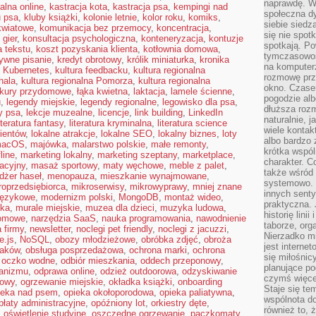
naprawdę. W 
alna online
,
kastracja kota
,
kastracja psa
,
kempingi nad
społeczna d
u psa
,
kluby książki
,
kolonie letnie
,
kolor roku
,
komiks
,
siebie siedz
kwiatowe
,
komunikacja bez przemocy
,
koncentracja
,
się nie spotk
 gier
,
konsultacja psychologiczna
,
konteneryzacja
,
kontuzje
spotkają. Po
a tekstu
,
koszt pozyskania klienta
,
kotłownia domowa
,
tymczasowośc
ywne pisanie
,
kredyt obrotowy
,
królik miniaturka
,
kronika
na komputerz
,
Kubernetes
,
kultura feedbacku
,
kultura regionalna
rozmowę prze
hala
,
kultura regionalna Pomorza
,
kultura regionalna
okno. Czase
kury przydomowe
,
łąka kwietna
,
laktacja
,
lamele ścienne
,
pogodzie alb
u
,
legendy miejskie
,
legendy regionalne
,
legowisko dla psa
,
dłuższa rozm
y psa
,
lekcje muzealne
,
licencje
,
link building
,
LinkedIn
naturalnie, 
iteratura fantasy
,
literatura kryminalna
,
literatura science
wiele kontak
lientów
,
lokalne atrakcje
,
lokalne SEO
,
lokalny biznes
,
loty
albo bardzo 
acOS
,
majówka
,
malarstwo polskie
,
małe remonty
,
krótka wspól
line
,
marketing lokalny
,
marketing szeptany
,
marketplace
,
charakter. C
acyjny
,
masaż sportowy
,
maty węchowe
,
meble z palet
,
także wśród o
żer haseł
,
menopauza
,
mieszkanie wynajmowane
,
systemowo. D
roprzedsiębiorca
,
mikroserwisy
,
mikrowyprawy
,
mniej znane
innych senty
językowe
,
modernizm polski
,
MongoDB
,
montaż wideo
,
praktyczna. 
ska
,
murale miejskie
,
muzea dla dzieci
,
muzyka ludowa
,
historię lini
domowe
,
narzędzia SaaS
,
nauka programowania
,
nawodnienie
taborze, org
 firmy
,
newsletter
,
noclegi pet friendly
,
noclegi z jacuzzi
,
Nierzadko m
e.js
,
NoSQL
,
obozy młodzieżowe
,
obróbka zdjęć
,
obroża
jest interne
taków
,
obsługa posprzedażowa
,
ochrona marki
,
ochrona
się miłośnic
,
oczko wodne
,
odbiór mieszkania
,
oddech przeponowy
,
planujące po
ganizmu
,
odprawa online
,
odzież outdoorowa
,
odzyskiwanie
czymś więce
zowy
,
ogrzewanie miejskie
,
okładka książki
,
onboarding
Staje się te
ieka nad psem
,
opieka okołoporodowa
,
opieka paliatywna
,
wspólnota do
płaty administracyjne
,
opóźniony lot
,
orkiestry dęte
,
również to, 
,
oświetlenie studyjne
,
oszczędne ogrzewanie
,
paczkomaty
,