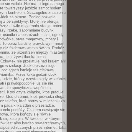
ce się widoki. Nie ma tu tego samego
tóre towarzyszy jeździe samochodem
owym kontrolom. Szczególne znaczenie
widok za oknem. Pociąg pozwala
j z perspektywy, której nie oferują
Przez chwilę miga mała stacja, potem
lasy, rzekę, zapomniane budynki
, osiedla na obrzeżach miast, ogrody
odwórka, stare magazyny, mosty i
. To obraz bardziej prawdziwy i mniej
 niż folderowa wersja świata. Podróż
omina, że przestrzeń między miastami
tką, lecz żywą tkanką pełną
Człowiek nie przelatuje nad krajem ani
 go w izolacji. Jedzie przez niego
pociągach istnieje też ciekawa
ynamika. Przez kilka godzin obok
ą ludzie, którzy często nigdy wcześniej
ali i prawdopodobnie już się nie
wstaje specyficzna wspólnota
i. Ktoś czyta książkę, ktoś pracuje
e, ktoś drzemie, ktoś prowadzi długą
z telefon, ktoś patrzy w milczeniu za
m pada kilka zdań o przesiadce,
o celu podróży. Czasem nawiązuje się
owa, która kończy się równie
jak się zaczęła. W świecie, w którym
tów jest albo bardzo powierzchownych,
zapośredniczonych przez internet, taka
na droga ma swój niepowtarzalny