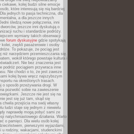
o ciekawe, kolej budzi silne emocje
sób, które interesują się nią bardziej
la jednych to pasja techniczna, dla
mentalna, a dla jeszcze innych
Jedni śledzą nowe połączenia, inni
i i dworców, jeszcze inni dyskutują o
anizacji ruchu i standardzie podróży.
iejscem wymiany takich obserwacji
towe
forum dyskusyjne
gdzie spotykają
y kolei, zwykli pasażerowie i osoby
dróże. To pokazuje, że pociąg jest
j niż narzędziem przemieszczania się.
matem, wokół którego powstaje kultura i
świadczeń. Nie bez znaczenia jest
że podróż pociągiem przywraca inne
su. Nie chodzi o to, że jest zawsze
asami kolej bywa wręcz najszybszym
nsportu na określonych trasach.
j o sposób przeżywania drogi. W
na pozwolić sobie na zawieszenie
wiązkami. Jeszcze nie jest się na
nie jest się już tam, skąd się
a chwila przejścia ma swój własny
lu ludzi staje się jednym z niewielu
dy naprawdę mogą pobyć sami ze
sji natychmiastowego działania. Warto
ć o pamięci. Dla wielu osób kolej
 dzieciństwem, pierwszymi wyjazdami,
 u rodziny, wakacjami, studenckimi