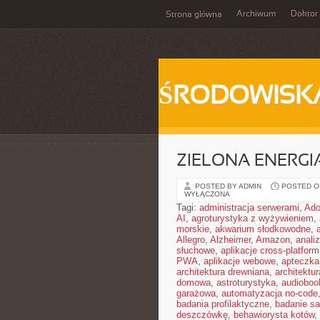
Archiwum
Doktor
Strona główna
ŚRODOWISK
ZIELONA ENERGI
POSTED BY ADMIN
POSTED ON
WYŁĄCZONA
Tagi:
administracja serwerami
,
Ad
AI
,
agroturystyka z wyżywieniem
,
morskie
,
akwarium słodkowodne
,
Allegro
,
Alzheimer
,
Amazon
,
anali
słuchowe
,
aplikacje cross-platform
PWA
,
aplikacje webowe
,
apteczka
architektura drewniana
,
architektu
domowa
,
astroturystyka
,
audiobook
garażowa
,
automatyzacja no-code
badania profilaktyczne
,
badanie sa
deszczówkę
,
behawiorysta kotów
,