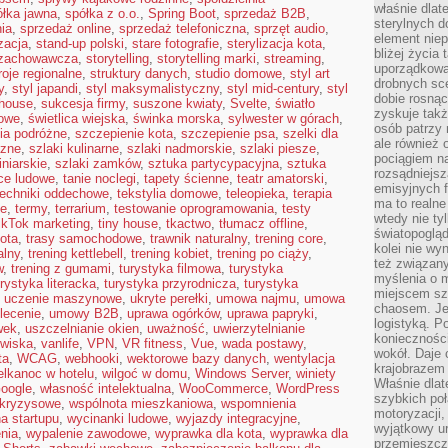
właśnie dlat
ółka jawna
,
spółka z o.o.
,
Spring Boot
,
sprzedaż B2B
,
sterylnych 
ia
,
sprzedaż online
,
sprzedaż telefoniczna
,
sprzęt audio
,
element niep
izacja
,
stand-up polski
,
stare fotografie
,
sterylizacja kota
,
bliżej życia 
 zachowawcza
,
storytelling
,
storytelling marki
,
streaming
,
uporządkowa
roje regionalne
,
struktury danych
,
studio domowe
,
styl art
drobnych sce
y
,
styl japandi
,
styl maksymalistyczny
,
styl mid-century
,
styl
dobie rosnąc
mhouse
,
sukcesja firmy
,
suszone kwiaty
,
Svelte
,
światło
zyskuje tak
jowe
,
świetlica wiejska
,
świnka morska
,
sylwester w górach
,
osób patrzy 
ia podróżne
,
szczepienie kota
,
szczepienie psa
,
szelki dla
ale również 
czne
,
szlaki kulinarne
,
szlaki nadmorskie
,
szlaki piesze
,
pociągiem n
iniarskie
,
szlaki zamków
,
sztuka partycypacyjna
,
sztuka
rozsądniejsz
ce ludowe
,
tanie noclegi
,
tapety ścienne
,
teatr amatorski
,
emisyjnych f
techniki oddechowe
,
tekstylia domowe
,
teleopieka
,
terapia
ma to realne
ie
,
termy
,
terrarium
,
testowanie oprogramowania
,
testy
wtedy nie ty
ikTok marketing
,
tiny house
,
tkactwo
,
tłumacz offline
,
światopoglą
kota
,
trasy samochodowe
,
trawnik naturalny
,
trening core
,
kolei nie wy
alny
,
trening kettlebell
,
trening kobiet
,
trening po ciąży
,
też związan
w
,
trening z gumami
,
turystyka filmowa
,
turystyka
myślenia o m
urystyka literacka
,
turystyka przyrodnicza
,
turystyka
miejscem sz
,
uczenie maszynowe
,
ukryte perełki
,
umowa najmu
,
umowa
chaosem. Jes
lecenie
,
umowy B2B
,
uprawa ogórków
,
uprawa papryki
,
logistyką. 
wek
,
uszczelnianie okien
,
uważność
,
uwierzytelnianie
koniecznośc
owiska
,
vanlife
,
VPN
,
VR fitness
,
Vue
,
wada postawy
,
wokół. Daje 
ta
,
WCAG
,
webhooki
,
wektorowe bazy danych
,
wentylacja
krajobrazem 
elkanoc w hotelu
,
wilgoć w domu
,
Windows Server
,
winiety
Właśnie dlat
oogle
,
własność intelektualna
,
WooCommerce
,
WordPress
szybkich poł
 kryzysowe
,
wspólnota mieszkaniowa
,
wspomnienia
motoryzacji
a startupu
,
wycinanki ludowe
,
wyjazdy integracyjne
,
wyjątkowy ur
nia
,
wypalenie zawodowe
,
wyprawka dla kota
,
wyprawka dla
przemieszcza