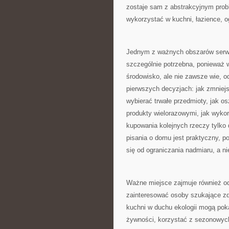
zostaje sam z abstrakcyjnym prob
wykorzystać w kuchni, łazience, o
Jednym z ważnych obszarów serwi
szczególnie potrzebna, ponieważ 
środowisko, ale nie zawsze wie,
pierwszych decyzjach: jak zmniejs
wybierać trwałe przedmioty, jak o
produkty wielorazowymi, jak wyko
kupowania kolejnych rzeczy tylko 
pisania o domu jest praktyczny, 
się od ograniczania nadmiaru, a n
Ważne miejsce zajmuje również odp
zainteresować osoby szukające z
kuchni w duchu ekologii mogą pok
żywności, korzystać z sezonowych