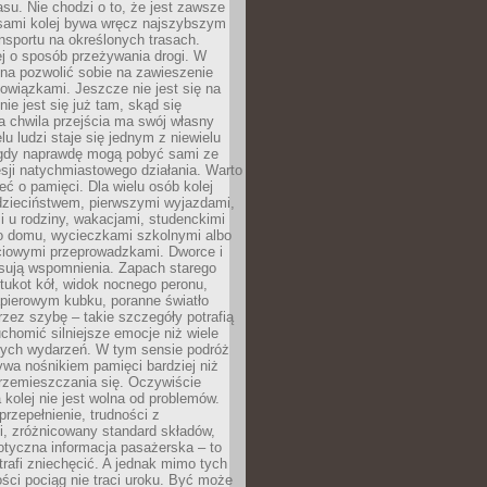
su. Nie chodzi o to, że jest zawsze
asami kolej bywa wręcz najszybszym
nsportu na określonych trasach.
j o sposób przeżywania drogi. W
na pozwolić sobie na zawieszenie
wiązkami. Jeszcze nie jest się na
nie jest się już tam, skąd się
a chwila przejścia ma swój własny
lu ludzi staje się jednym z niewielu
dy naprawdę mogą pobyć sami ze
sji natychmiastowego działania. Warto
ć o pamięci. Dla wielu osób kolej
 dzieciństwem, pierwszymi wyjazdami,
 u rodziny, wakacjami, studenckimi
o domu, wycieczkami szkolnymi albo
iowymi przeprowadzkami. Dworce i
sują wspomnienia. Zapach starego
stukot kół, widok nocnego peronu,
apierowym kubku, poranne światło
zez szybę – takie szczegóły potrafią
uchomić silniejsze emocje niż wiele
nych wydarzeń. W tym sensie podróż
wa nośnikiem pamięci bardziej niż
rzemieszczania się. Oczywiście
kolej nie jest wolna od problemów.
przepełnienie, trudności z
i, zróżnicowany standard składów,
tyczna informacja pasażerska – to
rafi zniechęcić. A jednak mimo tych
ści pociąg nie traci uroku. Być może