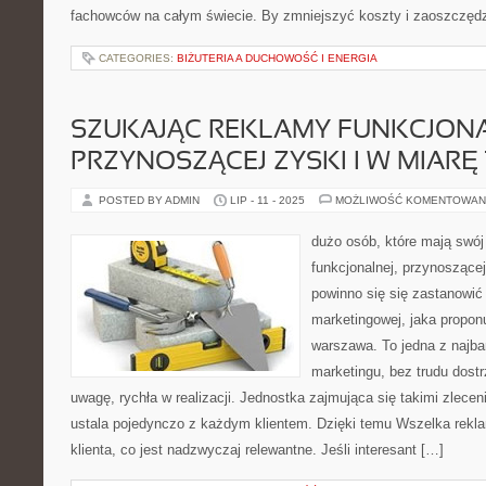
fachowców na całym świecie. By zmniejszyć koszty i zaoszczędz
CATEGORIES:
BIŻUTERIA A DUCHOWOŚĆ I ENERGIA
SZUKAJĄC REKLAMY FUNKCJONA
PRZYNOSZĄCEJ ZYSKI I W MIARĘ 
POSTED BY ADMIN
LIP - 11 - 2025
MOŻLIWOŚĆ KOMENTOWAN
dużo osób, które mają swój
funkcjonalnej, przynoszącej 
powinno się się zastanowić
marketingowej, jaka proponu
warszawa. To jedna z najba
marketingu, bez trudu dost
uwagę, rychła w realizacji. Jednostka zajmująca się takimi zlecen
ustala pojedynczo z każdym klientem. Dzięki temu Wszelka rekl
klienta, co jest nadzwyczaj relewantne. Jeśli interesant […]