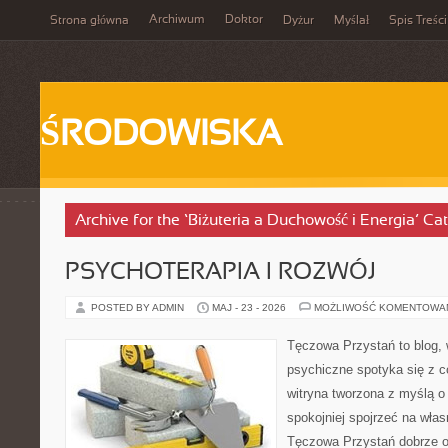
Archiwum
Doktor
Strona główna
Dyżur
Myślał
Spis Treści
ŚRODOWISKA
Archive for the ‘Biżuteria a Duchowość i Energia’ Ca
PSYCHOTERAPIA I ROZWÓJ
POSTED BY ADMIN
MAJ - 23 - 2026
MOŻLIWOŚĆ KOMENTOWA
Tęczowa Przystań to blog, 
psychiczne spotyka się z 
witryna tworzona z myślą o
spokojniej spojrzeć na wła
Tęczowa Przystań dobrze o