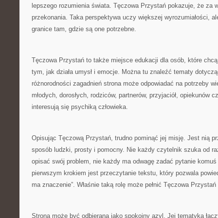
lepszego rozumienia świata. Tęczowa Przystań pokazuje, że za w
przekonania. Taka perspektywa uczy większej wyrozumiałości, a
granice tam, gdzie są one potrzebne.
Tęczowa Przystań to także miejsce edukacji dla osób, które chcą
tym, jak działa umysł i emocje. Można tu znaleźć tematy dotyczą
różnorodności zagadnień strona może odpowiadać na potrzeby wie
młodych, dorosłych, rodziców, partnerów, przyjaciół, opiekunów c
interesują się psychiką człowieka.
Opisując Tęczową Przystań, trudno pominąć jej misję. Jest nią pr
sposób ludzki, prosty i pomocny. Nie każdy czytelnik szuka od raz
opisać swój problem, nie każdy ma odwagę zadać pytanie komuś
pierwszym krokiem jest przeczytanie tekstu, który pozwala powiedz
ma znaczenie”. Właśnie taką rolę może pełnić Tęczowa Przystań
Strona może być odbierana jako spokojny azyl. Jej tematyka łącz