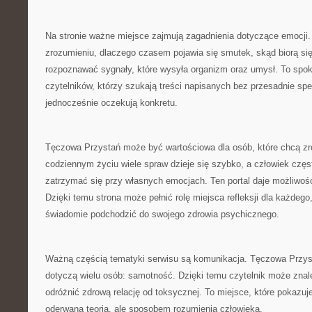
Na stronie ważne miejsce zajmują zagadnienia dotyczące emocji
zrozumieniu, dlaczego czasem pojawia się smutek, skąd biorą się 
rozpoznawać sygnały, które wysyła organizm oraz umysł. To spok
czytelników, którzy szukają treści napisanych bez przesadnie spe
jednocześnie oczekują konkretu.
Tęczowa Przystań może być wartościowa dla osób, które chcą zr
codziennym życiu wiele spraw dzieje się szybko, a człowiek częs
zatrzymać się przy własnych emocjach. Ten portal daje możliwoś
Dzięki temu strona może pełnić rolę miejsca refleksji dla każdego,
świadomie podchodzić do swojego zdrowia psychicznego.
Ważną częścią tematyki serwisu są komunikacja. Tęczowa Przyst
dotyczą wielu osób: samotność. Dzięki temu czytelnik może znale
odróżnić zdrową relację od toksycznej. To miejsce, które pokazuje
oderwaną teorią, ale sposobem rozumienia człowieka.