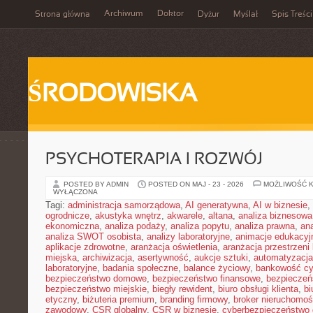
Archiwum
Doktor
Strona główna
Dyżur
Myślał
Spis Treści
ŚRODOWISKA
PSYCHOTERAPIA I ROZWÓJ
POSTED BY ADMIN
POSTED ON MAJ - 23 - 2026
MOŻLIWOŚĆ 
WYŁĄCZONA
Tagi:
administracja samorządowa
,
AI generatywna
,
AI w biznesie
,
ogrodnicze
,
akustyka wnętrz
,
akwarele
,
altana
,
analiza biznesowa
ekonomiczna
,
analiza podaży
,
analiza popytu
,
analiza prawna
,
an
analiza SWOT osobista
,
analizy laboratoryjne
,
animacje edukacyj
aplikacje zdrowotne
,
aranżacja oświetlenia
,
aranżacja przestrzeni 
miejska
,
archiwizacja
,
asertywność
,
aukcje sztuki
,
automatyzacj
laboratoryjne
,
badania społeczne
,
balance życiowy
,
bankowość cy
bezpieczeństwo domowe
,
bezpieczeństwo finansowe
,
bezpieczeń
bezpieczeństwo miejskie
,
biegły rewident
,
biuro obsługi klienta
,
bi
etyczny
,
biżuteria premium
,
branding firmowy
,
broker nieruchomoś
zawodowy
,
CSR globalny
,
CSR w biznesie
,
cyberbezpieczeństwo