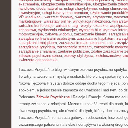
ekstremalna
,
ubezpieczenia komunikacyjne
,
ubezpieczenia zdrow
handlowe
,
uroda naturalna
,
usługi charytatywne
,
usługi chmurowe
inwestycyjne
,
usługi turystyczne premium
,
użytkowanie produktó
VR w edukacji
,
warsztat domowy
,
warsztaty artystyczne
,
warsztat
marketingowe
,
warsztaty online
,
windykacja należności
,
winiarstw
wirtualne konferencje
,
wirtualne targi
,
wizyty lekarskie
,
współpraca
zespołowa
,
wydarzenia edukacyjne
,
wynajem biur
,
wystawy inter
motoryzacyjne
,
zabawa w domu
,
zarządzanie biurem
,
zarządzan
zarządzanie finansami osobistymi
,
zarządzanie kapitałem
,
zarząd
zarządzanie majątkiem
,
zarządzanie makroekonomiczne
,
zarządz
zarządzanie ryzykiem
,
zarządzanie stresem
,
zarządzanie twórcze
zarządzanie zmianami
,
zaufanie publiczne
,
zdalne zarządzanie z
zdrowie psychiczne dzieci
,
zdrowy styl życia
,
ziołolecznictwo
,
zr
zwierzęta gospodarskie
Tęczowa Przystań to blog, w którym zdrowie psychiczne spotyka
To witryna tworzona z myślą o osobach, które chcą spokojniej sp
Nazwa Tęczowa Przystań dobrze oddaje ducha tego miejsca, poni
spokojem, a jednocześnie zaprasza do uważności nad tym, co dzi
Polecamy
Zdrowie Psychiczne
i Relacje i Emocje. Strona ma edu
tematy związane z relacjami. Można tu znaleźć treści dla osób, kt
równowagą psychiczną, ale również dla tych, którzy dopiero zaczy
Tęczowa Przystań nie narzuca gotowych odpowiedzi, lecz zachęc
uważniejszego patrzenia na siebie i odnajdywania własnej drogi d