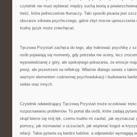
czytelnik nie musi wybierać między suchą teorią a powierzchown
treść, która jednocześnie tłumaczy. Taki sposób pisania jest szc
obszarze zdrowia psychicznego, gdzie zbyt mocne uproszczenia 
trudny język może zniechęcać.
Tęczowa Przystań zachęca do tego, aby traktować psychikę z sz
osób pojawiają się momenty, gdy potrzeba nie oceny, lecz zrozum
wypowiedzianej z góry, ale spokojnego pokazania, że emocje maj
presji, ale przestrzeni na refleksję. Właśnie dlatego serwis o tak
ważnym elementem codziennej psychoedukacji i budowania bardz
siebie oraz innych.
Czytelnik odwiedzający Tęczową Przystań może oczekiwać treści
rozpoznawaniu problemów. To portal dla osób, które zadają pytani
skąd bierze się mój lęk, czemu trudno mi zaufać, jak wyznaczać 
pomocy, jak rozmawiać o uczuciach, jak wspierać kogoś w kryzysi
relacji. Takie pytania są bardzo ludzkie, a odpowiedzi wymagają e