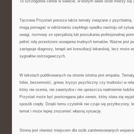
To szczególnie cenne w świecie, w którym wiele osób mierzy się
Tęczowa Przystań porusza także tematy związane z psychiatrią.
mogą pomagać w odróżnianiu zwykłego spadku nastroju od sytuac
uwagi, rozmowy ze specjalistą lub poszukania profesjonalnej po
pełnić rolę przestrzeni oswajania trudnych tematów. Ważne jest jed
zastępuje diagnozy, terapii ani konsultacji lekarskiej, lecz może
sygnałów ostrzegawczych.
W tekstach publikowanych na stronie istotna jest empatia. Tematy 
fobie, bezsenność, gniew, kryzys psychiczny czy trudności w rel
który nie ocenia, nie zawstydza i nie upraszcza nadmiernie ludz
Przystań może być postrzegana jako serwis, który stara się wyja
sposób ciepły. Dzięki temu czytelnik nie czuje się przytłoczony, 
temat i może lepiej zrozumieć własną sytuację.
Strona jest również miejscem dla osób zainteresowanych wsparc