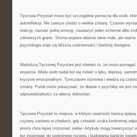
Tęczowa Przystań może być szczególnie pomocna dla osób, któr
autorefleksji. Nie zawsze chodzi o wielkie zmiany. Czasem wystar
reakcję, nazwać jedną emocję, zauważyć jeden schemat albo zrob
zdrowszych granic. Strona wspiera właśnie takie małe, ale ważn
psychologia staje się bliższa codzienności i bardziej dostępna.
Wartością Tęczowej Przystani jest również to, że może pomaga
wsparcia. Wiele osób nadal boi się mówić o lęku, depresji, samot
kryzysie emocjonalnym. Tymczasem rozmowa i wiedza są często
zmiany. Portal może pokazywać, że dbanie o psychikę nie jest m
odpowiedzialności za własny dobrostan.
Tęczowa Przystań to miejsce, w którym uważność tworzą spójną
czytany zarówno w chwilach, gdy człowiek szuka konkretnej odpow
prostu chce lepiej zrozumieć siebie. Artykuły mogą towarzyszyć 
też inspirować do spokojnego rozwoju i budowania bardziej świad