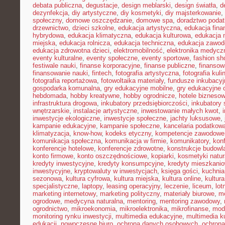
debata publiczna
,
degustacje
,
design meblarski
,
design światła
,
d
dezynfekcja
,
diy artystyczne
,
diy kosmetyki
,
diy majsterkowanie
,
społeczny
,
domowe oszczędzanie
,
domowe spa
,
doradztwo poda
drzewnictwo
,
dzieci szkolne
,
edukacja artystyczna
,
edukacja fina
hybrydowa
,
edukacja klimatyczna
,
edukacja kulturowa
,
edukacja
miejska
,
edukacja rolnicza
,
edukacja techniczna
,
edukacja zawo
edukacja zdrowotna dzieci
,
elektromobilność
,
elektronika medycz
eventy kulturalne
,
eventy społeczne
,
eventy sportowe
,
fashion sh
festiwale nauki
,
finanse korporacyjne
,
finanse publiczne
,
finansow
finansowanie nauki
,
fintech
,
fotografia artystyczna
,
fotografia kuli
fotografia reportażowa
,
fotowoltaika materiały
,
fundusze inkubacyj
gospodarka komunalna
,
gry edukacyjne mobilne
,
gry edukacyjne o
hebdomada
,
hobby kreatywne
,
hobby ogrodnicze
,
hotele bizneso
infrastruktura drogowa
,
inkubatory przedsiębiorczości
,
inkubatory 
wnętrzarskie
,
instalacje artystyczne
,
inwestowanie małych kwot
,
inwestycje ekologiczne
,
inwestycje społeczne
,
jachty luksusowe
,
kampanie edukacyjne
,
kampanie społeczne
,
kancelaria podatkow
klimatyzacja
,
know-how
,
kodeks etyczny
,
kompetencje zawodowe
komunikacja społeczna
,
komunikacja w firmie
,
komunikatory
,
kon
konferencje hotelowe
,
konferencje zdrowotne
,
konstrukcje budowl
konto firmowe
,
konto oszczędnościowe
,
kopiarki
,
kosmetyki natur
kredyty inwestycyjne
,
kredyty konsumpcyjne
,
kredyty mieszkani
inwestycyjne
,
kryptowaluty w inwestycjach
,
księga gości
,
kuchni
sezonowa
,
kultura cyfrowa
,
kultura miejska
,
kultura online
,
kultur
specjalistyczne
,
laptopy
,
leasing operacyjny
,
leczenie
,
liceum
,
lot
marketing internetowy
,
marketing polityczny
,
materiały biurowe
,
me
ogrodowe
,
medycyna naturalna
,
mentoring
,
mentoring zawodowy
,
ogrodnictwo
,
mikroekonomia
,
mikroelektronika
,
mikrofinanse
,
mod
monitoring rynku inwestycji
,
multimedia edukacyjne
,
multimedia ku
edukacji
,
nowoczesne biuro
,
ochrona danych osobowych
,
ochrona