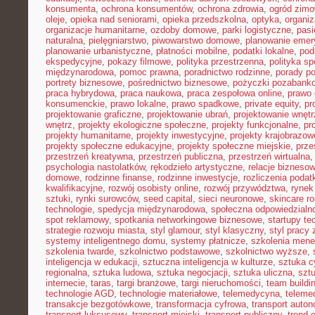
konsumenta
,
ochrona konsumentów
,
ochrona zdrowia
,
ogród zim
oleje
,
opieka nad seniorami
,
opieka przedszkolna
,
optyka
,
organi
organizacje humanitarne
,
ozdoby domowe
,
parki logistyczne
,
pasi
naturalna
,
pielęgniarstwo
,
piwowarstwo domowe
,
planowanie emer
planowanie urbanistyczne
,
płatności mobilne
,
podatki lokalne
,
pod
ekspedycyjne
,
pokazy filmowe
,
polityka przestrzenna
,
polityka s
międzynarodowa
,
pomoc prawna
,
poradnictwo rodzinne
,
porady p
portrety biznesowe
,
pośrednictwo biznesowe
,
pożyczki pozabank
praca hybrydowa
,
praca naukowa
,
praca zespołowa online
,
prawo 
konsumenckie
,
prawo lokalne
,
prawo spadkowe
,
private equity
,
pr
projektowanie graficzne
,
projektowanie ubrań
,
projektowanie wnętr
wnętrz
,
projekty ekologiczne społeczne
,
projekty funkcjonalne
,
pr
projekty humanitarne
,
projekty inwestycyjne
,
projekty krajobrazow
projekty społeczne edukacyjne
,
projekty społeczne miejskie
,
prze
przestrzeń kreatywna
,
przestrzeń publiczna
,
przestrzeń wirtualna
psychologia nastolatków
,
rękodzieło artystyczne
,
relacje bizneso
domowe
,
rodzinne finanse
,
rodzinne inwestycje
,
rozliczenia poda
kwalifikacyjne
,
rozwój osobisty online
,
rozwój przywództwa
,
rynek
sztuki
,
rynki surowców
,
seed capital
,
sieci neuronowe
,
skincare ro
technologie
,
spedycja międzynarodowa
,
społeczna odpowiedzialn
spot reklamowy
,
spotkania networkingowe biznesowe
,
startupy te
strategie rozwoju miasta
,
styl glamour
,
styl klasyczny
,
styl pracy 
systemy inteligentnego domu
,
systemy płatnicze
,
szkolenia mene
szkolenia twarde
,
szkolnictwo podstawowe
,
szkolnictwo wyższe
,
inteligencja w edukacji
,
sztuczna inteligencja w kulturze
,
sztuka c
regionalna
,
sztuka ludowa
,
sztuka negocjacji
,
sztuka uliczna
,
szt
internecie
,
taras
,
targi branżowe
,
targi nieruchomości
,
team buildi
technologie AGD
,
technologie materiałowe
,
telemedycyna
,
teleme
transakcje bezgotówkowe
,
transformacja cyfrowa
,
transport auto
transport luksusowy
,
transport miejski
,
transport publiczny
,
trend 