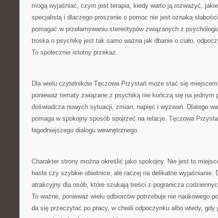
mogą wyjaśniać, czym jest terapia, kiedy warto ją rozważyć, jaki
specjalistą i dlaczego proszenie o pomoc nie jest oznaką słabo
pomagać w przełamywaniu stereotypów związanych z psychologią i
troska o psychikę jest tak samo ważna jak dbanie o ciało, odpocz
To społecznie istotny przekaz.
Dla wielu czytelników Tęczowa Przystań może stać się miejscem
ponieważ tematy związane z psychiką nie kończą się na jednym p
doświadcza nowych sytuacji, zmian, napięć i wyzwań. Dlatego war
pomaga w spokojny sposób spojrzeć na relacje. Tęczowa Przyst
łagodniejszego dialogu wewnętrznego.
Charakter strony można określić jako spokojny. Nie jest to miejs
hasła czy szybkie obietnice, ale raczej na delikatne wyjaśnianie.
atrakcyjny dla osób, które szukają treści z pogranicza codzienny
To ważne, ponieważ wielu odbiorców potrzebuje nie naukowego pod
da się przeczytać po pracy, w chwili odpoczynku albo wtedy, gdy 