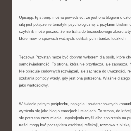
Opisując tę stronę, można powiedzieć, że jest ona blogiem o czło
siłą jest połączenie tematyki psychologicznej z językiem bliskim 
czytelnik może poczuć, że nie trafia do bezosobowego zbioru arty
które mówi o sprawach ważnych, delikatnych i bardzo ludzkich.
Tęczowa Przystań może być dobrym wyborem dla osób, które chc
samoświadomość. To strona, która nie przytłacza, ale zaprasza. N
Nie obiecuje cudownych rozwiązań, ale zachęca do uważności, ref
szukania pomocy wtedy, gdy jest ona potrzebna. Właśnie dlatego 
jako wartościowy.
W świecie pełnym pośpiechu, napięcia i powierzchownych komun
wyróżnia się jako blog o emocjach i relacjach. To strona, do któr
się potrzeba zrozumienia, uspokojenia myśli albo spojrzenia na pro
treści mogą być początkiem osobistej refleksji, rozmowy z bliską 