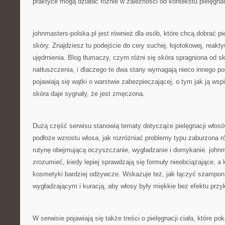
praktyce mogą działać różnie w zależności od kontekstu pielęgnac
johnmasters-polska.pl jest również dla osób, które chcą dobrać pi
skóry. Znajdziesz tu podejście do cery suchej, łojotokowej, reakt
ujędrnienia. Blog tłumaczy, czym różni się skóra spragniona od 
natłuszczenia, i dlaczego te dwa stany wymagają nieco innego po
pojawiają się wątki o warstwie zabezpieczającej, o tym jak ją wsp
skóra daje sygnały, że jest zmęczona.
Dużą część serwisu stanowią tematy dotyczące pielęgnacji włosów
podłoże wzrostu włosa, jak rozróżniać problemy typu zaburzona 
rutynę obejmującą oczyszczanie, wygładzanie i domykanie. john
zrozumieć, kiedy lepiej sprawdzają się formuły nieobciążające, a 
kosmetyki bardziej odżywcze. Wskazuje też, jak łączyć szampon
wygładzającym i kuracją, aby włosy były miękkie bez efektu przy
W serwisie pojawiają się także treści o pielęgnacji ciała, które po