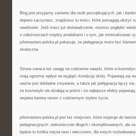
Blog jest przyjazny zarówno dla osób początkujących, jak i bard
dopiero zaczynasz, znajdziesz tu treści, które pomagają ułożyć r
nawilżanie. Jeśli masz już doświadczenie, możesz pogłębić wiedz
o zależnościach między produktami i o tym, jak minimalizować ry
johnmasters-polska.pl pokazuje, że pielęgnacja może być klarown
skuteczna.
Strona zwraca też uwagę na codzienne nawyki, które w kosmetyc
mają ogromny wpływ na wygląd i kondycję skóry. Pojawiają się wątk
ważne jest dokładne zmywanie, a także jak pielęgnacja łączy się
że kosmetyki nie działają w próżni i że najlepsze efekty pojawiają
wspiera barierę razem z codziennym stylem życia.
johnmasters-polska.pl jest też miejscem, które inspiruje do tworz
pielęgnacyjnych: niekoniecznie długich i skomplikowanych, ale u
będzie to krótka rutyna rano i wieczorem, dla innych rozbudowany 