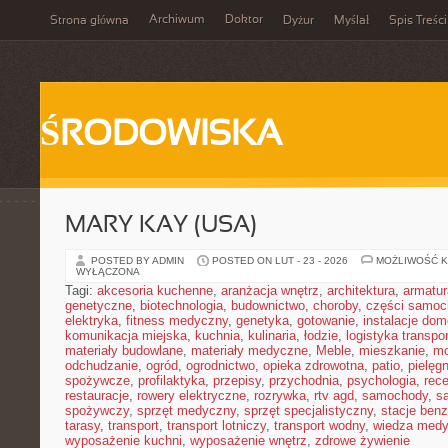
Archiwum
Doktor
Strona główna
Dyżur
Myślał
Spis Treści
ŚRODOWISKA
MARY KAY (USA)
POSTED BY ADMIN
POSTED ON LUT - 23 - 2026
MOŻLIWOŚĆ 
WYŁĄCZONA
Tagi:
akcesoria kuchenne
,
aranżacja wnętrz
,
architektura
,
armatur
genetyczne
,
biotechnologia
,
budownictwo
,
choroby
,
części samo
elektryka
,
fitness medyczny
,
genetyka
,
gotowanie
,
instalacje do
komunikacja miejska
,
kuchnia
,
kulinaria
,
łodzie
,
logistyka transpo
materiały budowlane
,
materiały medyczne
,
Meble
,
mieszkanie
,
mo
odchudzanie
,
ogród
,
ogrodnictwo
,
opieka zdrowotna
,
patio
,
pielęgn
spożywcze
,
profilaktyka
,
przepisy
,
przychodnia
,
psychologia
,
rece
restauracje
,
rowery elektryczne
,
rozrywka
,
rtv agd
,
samochody
,
s
spożywczy
,
sprzęt medyczny
,
sprzęt specjalistyczny
,
stacje ben
tarasy
,
transport
,
transport lotniczy
,
transport wodny
,
wiedza med
wyposażenie kuchni
,
wyposażenie wnętrz
,
zdrowe żywienie