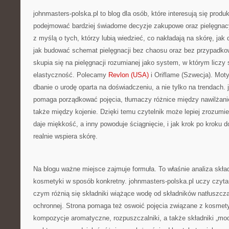
johnmasters-polska.pl to blog dla osób, które interesują się produ
podejmować bardziej świadome decyzje zakupowe oraz pielęgnac
z myślą o tych, którzy lubią wiedzieć, co nakładają na skórę, jak 
jak budować schemat pielęgnacji bez chaosu oraz bez przypadk
skupia się na pielęgnacji rozumianej jako system, w którym liczy s
elastyczność. Polecamy
Revlon (USA)
i Oriflame (Szwecja). Mot
dbanie o urodę oparta na doświadczeniu, a nie tylko na trendach.
pomaga porządkować pojęcia, tłumaczy różnice między nawilżan
także między kojenie. Dzięki temu czytelnik może lepiej zrozumi
daje miękkość, a inny powoduje ściągnięcie, i jak krok po kroku do
realnie wspiera skórę.
Na blogu ważne miejsce zajmuje formuła. To właśnie analiza skł
kosmetyki w sposób konkretny. johnmasters-polska.pl uczy czytan
czym różnią się składniki wiążące wodę od składników natłuszcz
ochronnej. Strona pomaga też oswoić pojęcia związane z kosmet
kompozycje aromatyczne, rozpuszczalniki, a także składniki „modn