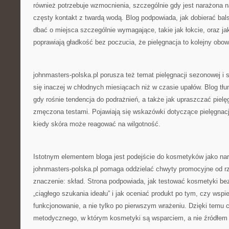
również potrzebuje wzmocnienia, szczególnie gdy jest narażona n
częsty kontakt z twardą wodą. Blog podpowiada, jak dobierać bal
dbać o miejsca szczególnie wymagające, takie jak łokcie, oraz j
poprawiają gładkość bez poczucia, że pielęgnacja to kolejny obow
johnmasters-polska.pl porusza też temat pielęgnacji sezonowej i 
się inaczej w chłodnych miesiącach niż w czasie upałów. Blog tłu
gdy rośnie tendencja do podrażnień, a także jak upraszczać pielę
zmęczona testami. Pojawiają się wskazówki dotyczące pielęgnacj
kiedy skóra może reagować na wilgotność.
Istotnym elementem bloga jest podejście do kosmetyków jako narz
johnmasters-polska.pl pomaga oddzielać chwyty promocyjne od rz
znaczenie: skład. Strona podpowiada, jak testować kosmetyki be
„ciągłego szukania ideału” i jak oceniać produkt po tym, czy wspi
funkcjonowanie, a nie tylko po pierwszym wrażeniu. Dzięki temu c
metodycznego, w którym kosmetyki są wsparciem, a nie źródłem f