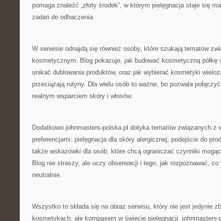
pomaga znaleźć „złoty środek”, w którym pielęgnacja staje się małą
zadań do odhaczenia.
W serwisie odnajdą się również osoby, które szukają tematów z
kosmetycznym. Blog pokazuje, jak budować kosmetyczną półkę w
unikać dublowania produktów, oraz jak wybierać kosmetyki wieloz
przeciążają rutyny. Dla wielu osób to ważne, bo pozwala połączy
realnym wsparciem skóry i włosów.
Dodatkowo johnmasters-polska.pl dotyka tematów związanych z w
preferencjami: pielęgnacja dla skóry alergicznej, podejście do pr
także wskazówki dla osób, które chcą ograniczać czynniki mogąc
Blog nie straszy, ale uczy obserwacji i tego, jak rozpoznawać, co 
neutralnie.
Wszystko to składa się na obraz serwisu, który nie jest jedynie z
kosmetykach, ale kompasem w świecie pielęgnacji. johnmasters-p