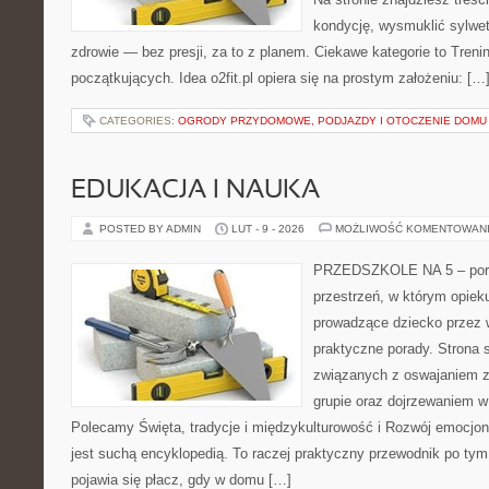
kondycję, wysmuklić sylwet
zdrowie — bez presji, za to z planem. Ciekawe kategorie to Trening
początkujących. Idea o2fit.pl opiera się na prostym założeniu: […
CATEGORIES:
OGRODY PRZYDOMOWE, PODJAZDY I OTOCZENIE DOMU
EDUKACJA I NAUKA
POSTED BY ADMIN
LUT - 9 - 2026
MOŻLIWOŚĆ KOMENTOWAN
PRZEDSZKOLE NA 5 – porta
przestrzeń, w którym opiek
prowadzące dziecko przez 
praktyczne porady. Strona 
związanych z oswajaniem z
grupie oraz dojrzewaniem 
Polecamy Święta, tradycje i międzykulturowość i Rozwój emocjon
jest suchą encyklopedią. To raczej praktyczny przewodnik po tym,
pojawia się płacz, gdy w domu […]