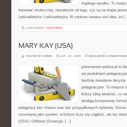
mądrego wysiłku. To miejsc
trenować skuteczniej, niezależnie od tego, czy są na etapie powr
Lekkoatletyka i Lekkoatletyka. W centrum serwisu stoi idea, że [
CATEGORIES:
FILETYPES
MARY KAY (USA)
POSTED BY ADMIN
LUT - 23 - 2026
MOŻLIWOŚĆ KOMENTOWA
johnmasters-polska.pl to blo
się produktami pielęgnacyj
bardziej świadome decyzje
pielęgnacyjne. To miejsce 
którzy lubią wiedzieć, co na
działają komponenty formuł
pielęgnacji bez chaosu oraz bez przypadkowych wyborów. Strona s
rozumianej jako system, w którym liczy się ciągłość, ale też el
(USA) i Oriflame (Szwecja). […]