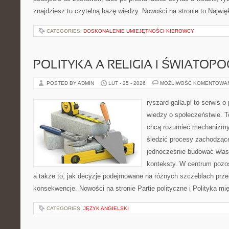
znajdziesz tu czytelną bazę wiedzy. Nowości na stronie to Najwi
CATEGORIES:
DOSKONALENIE UMIEJĘTNOŚCI KIEROWCY
POLITYKA A RELIGIA I ŚWIATOP
POSTED BY ADMIN
LUT - 25 - 2026
MOŻLIWOŚĆ KOMENTOWA
ryszard-galla.pl to serwis o 
wiedzy o społeczeństwie. To
chcą rozumieć mechanizmy 
śledzić procesy zachodzące
jednocześnie budować własn
konteksty. W centrum pozos
a także to, jak decyzje podejmowane na różnych szczeblach prze
konsekwencje. Nowości na stronie Partie polityczne i Polityka m
CATEGORIES:
JĘZYK ANGIELSKI