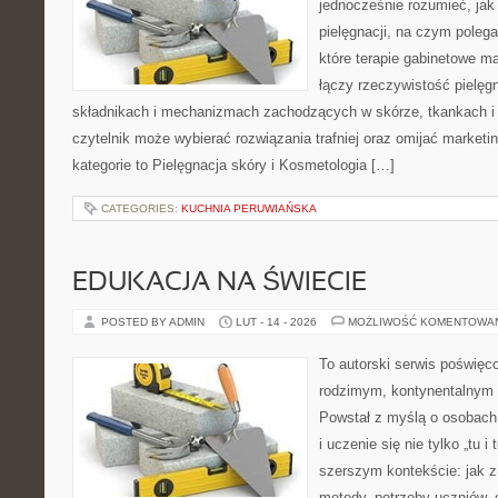
jednocześnie rozumieć, jak 
pielęgnacji, na czym poleg
które terapie gabinetowe m
łączy rzeczywistość pielęg
składnikach i mechanizmach zachodzących w skórze, tkankach i 
czytelnik może wybierać rozwiązania trafniej oraz omijać market
kategorie to Pielęgnacja skóry i Kosmetologia […]
CATEGORIES:
KUCHNIA PERUWIAŃSKA
EDUKACJA NA ŚWIECIE
POSTED BY ADMIN
LUT - 14 - 2026
MOŻLIWOŚĆ KOMENTOWA
To autorski serwis poświęco
rodzimym, kontynentalnym
Powstał z myślą o osobach,
i uczenie się nie tylko „tu i
szerszym kontekście: jak z
metody, potrzeby uczniów, 