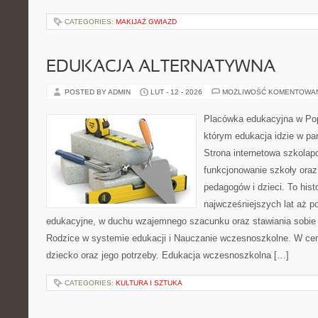
CATEGORIES:
MAKIJAŻ GWIAZD
EDUKACJA ALTERNATYWNA
POSTED BY ADMIN
LUT - 12 - 2026
MOŻLIWOŚĆ KOMENTOWA
Placówka edukacyjna w Pop
którym edukacja idzie w p
Strona internetowa szkolap
funkcjonowanie szkoły oraz
pedagogów i dzieci. To his
najwcześniejszych lat aż 
edukacyjne, w duchu wzajemnego szacunku oraz stawiania sobie c
Rodzice w systemie edukacji i Nauczanie wczesnoszkolne. W cent
dziecko oraz jego potrzeby. Edukacja wczesnoszkolna […]
CATEGORIES:
KULTURA I SZTUKA