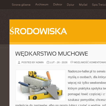
Archiwum
Doktor
Strona główna
Dyżur
Myślał
Spis Treści
ŚRODOWISKA
WĘDKARSTWO MUCHOWE
POSTED BY ADMIN
LUT - 26 - 2026
MOŻLIWOŚĆ KOMENTOWA
Nadorsze-haller.pl to serwi
myślą o osobach, dla któr
więcej niż tylko weekendo
którym praktyka spotyka te
pomagać łowić częściej i z 
szukasz pomysłów, chcesz
podejście do zestawów, albo po prostu lubisz czytać o wodzie, ryb