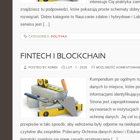
interesuje Cię praktyka zam
znajdziesz tu podpowiedzi, które pokazują proste schematy dob
rozwiązań. Dobre kategorie to Nauczanie zdalne i hybrydowe i L
serwisu jest […]
CATEGORIES:
POLITYKA
FINTECH I BLOCKCHAIN
POSTED BY ADMIN
LUT - 7 - 2026
MOŻLIWOŚĆ KOMENTOWAN
Kompendium po ogólnym ro
danych to miejsce, które p
informacjami identyfikują
Strona jest zaprojektowana
wyzwaniach w instytucjach 
ochronę danych. Jej cel to
przepisów w taki sposób, aby wdrożenia były odporne na niedopat
czytelne dla zespołów. Polecamy Ochrona danych dzieci i Edukac
tematyki znajdują się nowe zasady przetwarzania […]