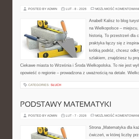
POSTED BY ADMIN
LUT - 8 - 2026
MOŻLIWOŚĆ KOMENTOWAN
Anabell Kalisz to blog tur
na Wielkopolsce – miejscu, 
historią. To przestrzeń dla
praktyka łączy się z inspir
krótką podróż, chcesz odkr
szlakiem, znajdziesz tu pr
Ciekawe miasta to Września i Środa Wielkopolska. To nie jest wy
opowieść o regionie – prowadzona z uważnością na detale. Wielko
CATEGORIES:
SŁUCH
PODSTAWY MATEMATYKI
POSTED BY ADMIN
LUT - 7 - 2026
MOŻLIWOŚĆ KOMENTOWAN
Strona „Matematyka dla każ
ćwiczeń, w której liczby prz