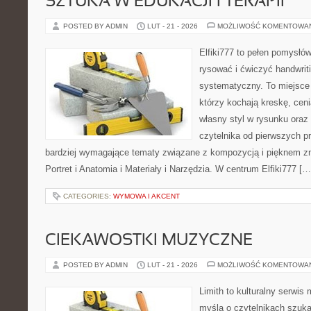
SZTUKA W EDUKACJI I TERAPII
POSTED BY ADMIN
LUT - 21 - 2026
MOŻLIWOŚĆ KOMENTOWA
Elfiki777 to pełen pomysłów
rysować i ćwiczyć handwrit
systematyczny. To miejsce 
którzy kochają kreskę, cen
własny styl w rysunku oraz
czytelnika od pierwszych pr
bardziej wymagające tematy związane z kompozycją i pięknem zn
Portret i Anatomia i Materiały i Narzędzia. W centrum Elfiki777 […
CATEGORIES:
WYMOWA I AKCENT
CIEKAWOSTKI MUZYCZNE
POSTED BY ADMIN
LUT - 21 - 2026
MOŻLIWOŚĆ KOMENTOWA
Limith to kulturalny serwis
myślą o czytelnikach szuk