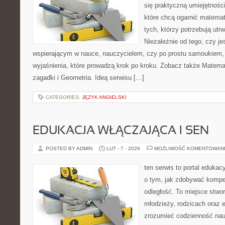
się praktyczną umiejętnośc
które chcą ogarnić matemat
tych, którzy potrzebują utr
Niezależnie od tego, czy j
wspierającym w nauce, nauczycielem, czy po prostu samoukiem, 
wyjaśnienia, które prowadzą krok po kroku. Zobacz także Matema
zagadki i Geometria. Ideą serwisu […]
CATEGORIES:
JĘZYK ANGIELSKI
EDUKACJA WŁĄCZAJĄCA I SEN
POSTED BY ADMIN
LUT - 7 - 2026
MOŻLIWOŚĆ KOMENTOWAN
ten serwis to portal edukacy
o tym, jak zdobywać kompe
odległość. To miejsce stwor
młodzieży, rodzicach oraz 
zrozumieć codzienność nauki