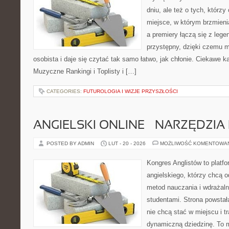
dniu, ale też o tych, którz
miejsce, w którym brzmienia
a premiery łączą się z leg
przystępny, dzięki czemu mu
osobista i daje się czytać tak samo łatwo, jak chłonie. Ciekawe ka
Muzyczne Rankingi i Toplisty i […]
CATEGORIES:
FUTUROLOGIA I WIZJE PRZYSZŁOŚCI
ANGIELSKI ONLINE – NARZĘDZIA 
POSTED BY ADMIN
LUT - 20 - 2026
MOŻLIWOŚĆ KOMENTOWA
Kongres Anglistów to platfo
angielskiego, którzy chcą
metod nauczania i wdrażaln
studentami. Strona powstał
nie chcą stać w miejscu i t
dynamiczną dziedzinę. To mi