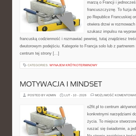
marzą o Francji i jednocześ
francuszczyznę. To fuzja 
po Republice Francuskiej or
otwiera drzwi w rozmowach
szukasz impulsu na wypraw
francuską codzienność i rozmawiać pewniej, tutaj znajdziesz tre
dwutorowym podejściu. Kategorie to Francja solo lub z partnerem 
centrum tej strony […]
CATEGORIES:
WYNAJEM KRÓTKOTERMINOWY
MOTYWACJA I MINDSET
POSTED BY ADMIN
LUT - 10 - 2026
MOŻLIWOŚĆ KOMENTOWA
o2fit.pl to centrum aktywno
konkretnymi narzędziami do
życia. To miejsce stworzon
ruszać się świadomie, a jed
Na stronie znajdziesz treśc