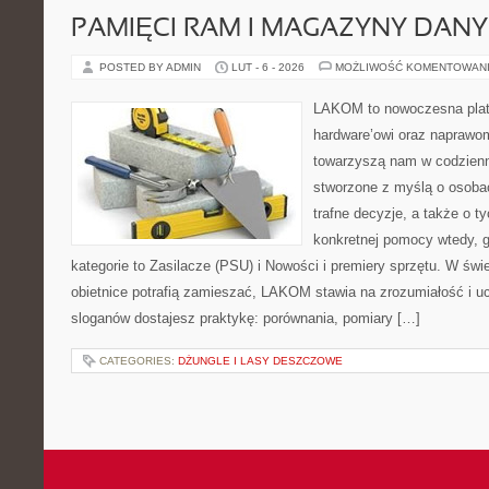
PAMIĘCI RAM I MAGAZYNY DAN
POSTED BY ADMIN
LUT - 6 - 2026
MOŻLIWOŚĆ KOMENTOWAN
LAKOM to nowoczesna plat
hardware’owi oraz naprawom
towarzyszą nam w codzienn
stworzone z myślą o osoba
trafne decyzje, a także o ty
konkretnej pomocy wtedy, g
kategorie to Zasilacze (PSU) i Nowości i premiery sprzętu. W św
obietnice potrafią zamieszać, LAKOM stawia na zrozumiałość i u
sloganów dostajesz praktykę: porównania, pomiary […]
CATEGORIES:
DŻUNGLE I LASY DESZCZOWE