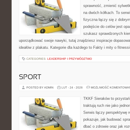
sprawność, zmienić sylwetk
na dwóch kółkach. To serw
fizyczna łączy się z dobr
podejście do celów jest opa
szukasz sprawdzonych kier
uporządkować swoje nawyki, tutaj znajdziesz inspiracje dopasowa
ideałów z plakatu. Kategorie dla każdego to Fakty i mity o fitnessi
CATEGORIES:
LEADERSHIP I PRZYWÓDZTWO
SPORT
POSTED BY ADMIN
LUT - 24 - 2026
MOŻLIWOŚĆ KOMENTOWA
TKKF Sieraków to przystań i
traktują ruch nie jako jedno
Serwis łączy perspektywę 
pokazuje, jak budować spra
dbać o zdrowie oraz jak roz