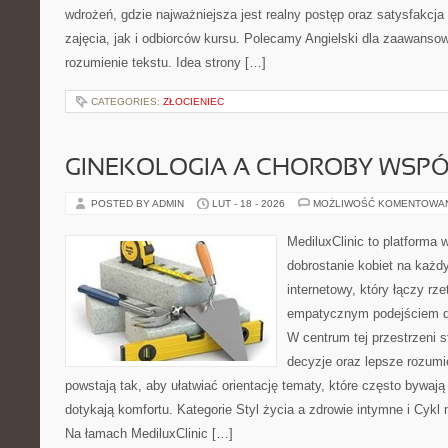
wdrożeń, gdzie najważniejsza jest realny postęp oraz satysfakc
zajęcia, jak i odbiorców kursu. Polecamy Angielski dla zaawansow
rozumienie tekstu. Idea strony […]
CATEGORIES:
ZŁOCIENIEC
GINEKOLOGIA A CHOROBY WSPÓŁ
POSTED BY ADMIN
LUT - 18 - 2026
MOŻLIWOŚĆ KOMENTOWA
MediluxClinic to platforma 
dobrostanie kobiet na każd
internetowy, który łączy rz
empatycznym podejściem d
W centrum tej przestrzeni 
decyzje oraz lepsze rozumi
powstają tak, aby ułatwiać orientację tematy, które często bywają
dotykają komfortu. Kategorie Styl życia a zdrowie intymne i Cykl
Na łamach MediluxClinic […]