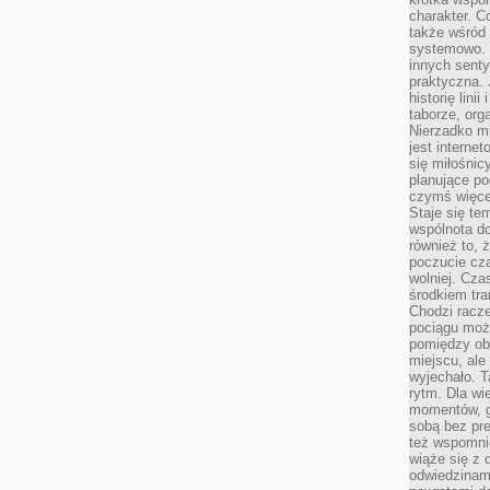
charakter. C
także wśród o
systemowo. D
innych senty
praktyczna. 
historię lini
taborze, org
Nierzadko m
jest interne
się miłośnic
planujące po
czymś więce
Staje się te
wspólnota do
również to, 
poczucie cza
wolniej. Cz
środkiem tra
Chodzi racze
pociągu moż
pomiędzy obo
miejscu, ale 
wyjechało. T
rytm. Dla wie
momentów, g
sobą bez pre
też wspomnie
wiąże się z
odwiedzinami