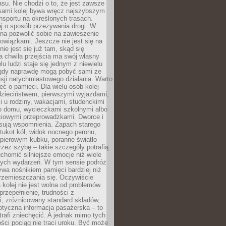
su. Nie chodzi o to, że jest zawsze
asami kolej bywa wręcz najszybszym
nsportu na określonych trasach.
j o sposób przeżywania drogi. W
na pozwolić sobie na zawieszenie
wiązkami. Jeszcze nie jest się na
nie jest się już tam, skąd się
a chwila przejścia ma swój własny
lu ludzi staje się jednym z niewielu
dy naprawdę mogą pobyć sami ze
sji natychmiastowego działania. Warto
ć o pamięci. Dla wielu osób kolej
 dzieciństwem, pierwszymi wyjazdami,
 u rodziny, wakacjami, studenckimi
o domu, wycieczkami szkolnymi albo
iowymi przeprowadzkami. Dworce i
sują wspomnienia. Zapach starego
stukot kół, widok nocnego peronu,
apierowym kubku, poranne światło
zez szybę – takie szczegóły potrafią
uchomić silniejsze emocje niż wiele
nych wydarzeń. W tym sensie podróż
wa nośnikiem pamięci bardziej niż
rzemieszczania się. Oczywiście
kolej nie jest wolna od problemów.
przepełnienie, trudności z
i, zróżnicowany standard składów,
tyczna informacja pasażerska – to
rafi zniechęcić. A jednak mimo tych
ści pociąg nie traci uroku. Być może