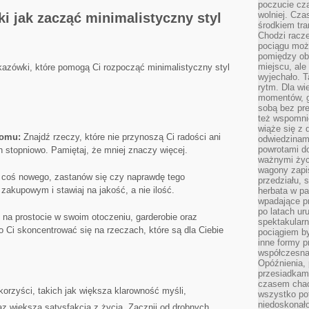
poczucie cza
wolniej. Cz
 jak zacząć minimalistyczny styl
środkiem tra
Chodzi racze
pociągu moż
pomiędzy obo
miejscu, ale 
kazówki, które ⁢pomogą Ci rozpocząć minimalistyczny styl⁤
wyjechało. T
rytm. Dla wie
momentów, g
sobą bez pre
też wspomnie
wiąże się z
domu:
Znajdź ⁢rzeczy, które ⁤nie ‍przynoszą Ci radości ani
odwiedzinami
powrotami d
ch stopniowo. ⁣Pamiętaj, że mniej znaczy więcej.
ważnymi życ
wagony zapi
‌ coś nowego, zastanów się czy naprawdę tego
przedziału, 
‍zakupowym i stawiaj na jakość, a ‌nie ilość.
herbata w p
wpadające pr
po latach ur
na prostocie w swoim otoczeniu, garderobie oraz
spektakular
 Ci skoncentrować ⁢się na rzeczach, które są dla Ciebie
pociągiem by
inne formy p
współczesna 
Opóźnienia, 
przesiadkam
czasem chao
orzyści, ​takich jak większa klarowność⁢ myśli,
wszystko pot
niedoskonało
z większa satysfakcja z życia. Zacznij ‍od drobnych