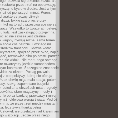
ego: pozwala się przemieszczać, ale
 zostawia przestrzeń na obserwację,
wyczajne bycie w drodze. Jest w tym
 już od pierwszych minut. Peron,
 charakterystyczny dźwięk
rzwi, lekkie szarpnięcie przy
tm kół na torach, przesuwające się za
brazy. Wszystko to tworzy atmosferę,
elu ludzi jest zaskakująco przyjemna.
pociąg nie zawsze jest idealnie
 a wagony bywają różne, sama forma
 sobie coś bardziej ludzkiego niż
 środków transportu. Można wstać,
korytarzem, spojrzeć przez okno, napić
ytać, rozmawiać albo po prostu patrzeć
ce się widoki. Nie ma tu tego samego
tóre towarzyszy jeździe samochodem
owym kontrolom. Szczególne znaczenie
widok za oknem. Pociąg pozwala
j z perspektywy, której nie oferują
Przez chwilę miga mała stacja, potem
lasy, rzekę, zapomniane budynki
, osiedla na obrzeżach miast, ogrody
odwórka, stare magazyny, mosty i
. To obraz bardziej prawdziwy i mniej
 niż folderowa wersja świata. Podróż
omina, że przestrzeń między miastami
tką, lecz żywą tkanką pełną
Człowiek nie przelatuje nad krajem ani
 go w izolacji. Jedzie przez niego