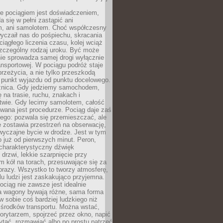
e pociągiem jest doświadczeniem,
a się w pełni zastąpić ani
 ani samolotem. Choć współczesny
yczaił nas do pośpiechu, skracania
ciągłego liczenia czasu, kolej wciąż
zczególny rodzaj uroku. Być może
nie sprowadza samej drogi wyłącznie
ransportowej. W pociągu podróż staje
przeżycia, a nie tylko przeszkodą
 punkt wyjazdu od punktu docelowego.
óżnica. Gdy jedziemy samochodem,
 na trasie, ruchu, znakach i
twie. Gdy lecimy samolotem, całość
wana jest procedurze. Pociąg daje zaś
ego: pozwala się przemieszczać, ale
 zostawia przestrzeń na obserwację,
wyczajne bycie w drodze. Jest w tym
 już od pierwszych minut. Peron,
 charakterystyczny dźwięk
rzwi, lekkie szarpnięcie przy
tm kół na torach, przesuwające się za
brazy. Wszystko to tworzy atmosferę,
elu ludzi jest zaskakująco przyjemna.
pociąg nie zawsze jest idealnie
 a wagony bywają różne, sama forma
 sobie coś bardziej ludzkiego niż
 środków transportu. Można wstać,
korytarzem, spojrzeć przez okno, napić
ytać, rozmawiać albo po prostu patrzeć