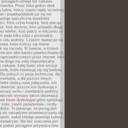
pociągach istnieje też ciekawa
ynamika. Przez kilka godzin obok
ą ludzie, którzy często nigdy wcześniej
ali i prawdopodobnie już się nie
wstaje specyficzna wspólnota
i. Ktoś czyta książkę, ktoś pracuje
e, ktoś drzemie, ktoś prowadzi długą
z telefon, ktoś patrzy w milczeniu za
m pada kilka zdań o przesiadce,
o celu podróży. Czasem nawiązuje się
owa, która kończy się równie
jak się zaczęła. W świecie, w którym
tów jest albo bardzo powierzchownych,
zapośredniczonych przez internet, taka
na droga ma swój niepowtarzalny
o ciekawe, kolej budzi silne emocje
sób, które interesują się nią bardziej
la jednych to pasja techniczna, dla
mentalna, a dla jeszcze innych
Jedni śledzą nowe połączenia, inni
i i dworców, jeszcze inni dyskutują o
anizacji ruchu i standardzie podróży.
iejscem wymiany takich obserwacji
towe
forum dyskusyjne
gdzie spotykają
y kolei, zwykli pasażerowie i osoby
dróże. To pokazuje, że pociąg jest
j niż narzędziem przemieszczania się.
matem, wokół którego powstaje kultura i
świadczeń. Nie bez znaczenia jest
że podróż pociągiem przywraca inne