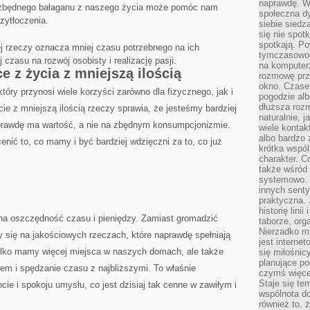
naprawdę. W 
⁣ zbędnego bałaganu z naszego‌ życia​ może pomóc nam
społeczna d
rzytłoczenia.
siebie siedz
się nie spotk
spotkają. Po
ej rzeczy oznacza mniej czasu potrzebnego na ich
tymczasowośc
czasu ‌na rozwój osobisty i ​realizację pasji.
na komputerz
e z życia z mniejszą ilością
rozmowę prze
okno. Czase
który przynosi wiele korzyści zarówno dla fizycznego, ⁢jak i
pogodzie alb
dłuższa rozm
e z mniejszą ilością rzeczy sprawia, ⁤że jesteśmy ‌bardziej
naturalnie, 
prawdę ma wartość,⁤ a⁢ nie⁢ na zbędnym konsumpcjonizmie.
wiele kontak
albo bardzo 
nić to, co‌ mamy i⁤ być bardziej ⁤wdzięczni za to, co ⁢już
krótka wspól
charakter. C
także wśród o
systemowo. D
innych senty
praktyczna. 
historię lini
a oszczędność⁤ czasu​ i pieniędzy. Zamiast gromadzić
taborze, org
Nierzadko m
 się na​ jakościowych ⁢rzeczach, które naprawdę spełniają
jest interne
tylko mamy więcej ‌miejsca w naszych domach, ale⁢ także
się miłośnic
planujące po
iem i spędzanie czasu z ‍najbliższymi.⁤ To właśnie
czymś więce
Staje się te
ocie i spokoju umysłu, co‍ jest dzisiaj tak cenne w zawiłym i
wspólnota do
również to, 