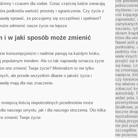
coś pośredni
inny i czasem ‌dla siebie. Coraz częściej ludzie zwracają ​
jednocześnie
myślenie i z
óra podkreśla wartość​ prostoty i ograniczenia. Czy życie z
coś kojącego
awdę sprawić,⁣ że poczujemy‍ się szczęśliwsi i spełnieni?
zapowiedzi,
zamykanych d
może odmienić ⁣nasze życie na lepsze.
ruszaniu, ry
oknem krajo
zm i⁤ w ⁤jaki sposób może zmienić ​
która dla wi
Nawet jeśli 
punktualny,
podróży ma w
dzie konsumpcjonizm i nadmiar panują na‌ każdym kroku,
wiele innych
ej popularnym trendem. Ale co tak ⁣naprawdę oznacza życie
przejść się 
się kawy, cz
że ​ono zmienić Twoje życie? Minimalizm to nie tylko
na zmieniają
napięcia, k
nych, ale⁢ przede wszystkim‍ dbanie⁢ o jakość życia i
czy lotnisk
rawdę mają ⁣dla nas ⁢znaczenie.
ma właśnie 
zobaczyć kra
autostrady. 
widać pola, 
przemysłowe
z⁣ mniejszą ilością⁤ niepotrzebnych przedmiotów może
działkowe, p
dla ⁤naszego umysłu, jak i dla naszego otoczenia. Oto kilka
boczne drogi
wystudiowany
e⁣ zmienić Twoje życie:
koleją przyp
nie jest pus
szczegółów. 
nie przecina