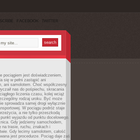
SCRIBE
FACEBOOK
TWITTER
e pociągiem jest doświadczeniem,
a się w pełni zastąpić ani
 ani samolotem. Choć współczesny
yczaił nas do pośpiechu, skracania
ciągłego liczenia czasu, kolej wciąż
zczególny rodzaj uroku. Być może
nie sprowadza samej drogi wyłącznie
ransportowej. W pociągu podróż staje
przeżycia, a nie tylko przeszkodą
 punkt wyjazdu od punktu docelowego.
óżnica. Gdy jedziemy samochodem,
 na trasie, ruchu, znakach i
twie. Gdy lecimy samolotem, całość
wana jest procedurze. Pociąg daje zaś