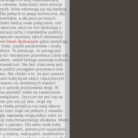
o ciekawe, kolej budzi silne emocje
sób, które interesują się nią bardziej
la jednych to pasja techniczna, dla
mentalna, a dla jeszcze innych
Jedni śledzą nowe połączenia, inni
i i dworców, jeszcze inni dyskutują o
anizacji ruchu i standardzie podróży.
iejscem wymiany takich obserwacji
towe
forum dyskusyjne
gdzie spotykają
y kolei, zwykli pasażerowie i osoby
dróże. To pokazuje, że pociąg jest
j niż narzędziem przemieszczania się.
matem, wokół którego powstaje kultura i
świadczeń. Nie bez znaczenia jest
że podróż pociągiem przywraca inne
su. Nie chodzi o to, że jest zawsze
asami kolej bywa wręcz najszybszym
nsportu na określonych trasach.
j o sposób przeżywania drogi. W
na pozwolić sobie na zawieszenie
wiązkami. Jeszcze nie jest się na
nie jest się już tam, skąd się
a chwila przejścia ma swój własny
lu ludzi staje się jednym z niewielu
dy naprawdę mogą pobyć sami ze
sji natychmiastowego działania. Warto
ć o pamięci. Dla wielu osób kolej
 dzieciństwem, pierwszymi wyjazdami,
 u rodziny, wakacjami, studenckimi