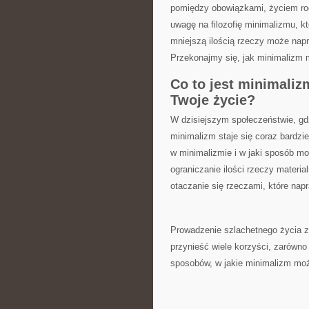
⁢pomiędzy obowiązkami, życiem rodz
uwagę na filozofię minimalizmu, kt
mniejszą ilością rzeczy może​ napr
Przekonajmy się, jak ⁢minimalizm 
Co⁢ to​ jest ⁢minimali
Twoje życie?
W⁤ dzisiejszym społeczeństwie, g
minimalizm staje się coraz bardzi
w minimalizmie i w jaki sposób mo
ograniczanie ilości rzeczy material
otaczanie ⁤się rzeczami,​ które nap
Prowadzenie ​szlachetnego życia ⁤
przynieść wiele korzyści, zarówno 
sposobów, w jakie minimalizm moż