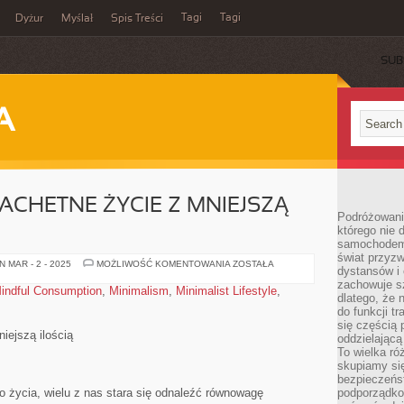
Tagi
Tagi
Dyżur
Myślał
Spis Treści
SUB
A
ACHETNE ŻYCIE Z MNIEJSZĄ
Podróżowani
którego nie d
samochodem,
świat przyzw
MINIMALIZM:
 MAR - 2 - 2025
MOŻLIWOŚĆ KOMENTOWANIA
ZOSTAŁA
dystansów i 
SZLACHETNE
ŻYCIE
zachowuje s
indful Consumption
,
Minimalism
,
Minimalist Lifestyle
,
Z
dlatego, że 
MNIEJSZĄ
do funkcji t
ILOŚCIĄ
się częścią 
iejszą⁢ ilością
oddzielającą
To wielka r
skupiamy się
bezpieczeńs
 życia, wielu z nas stara się odnaleźć równowagę
podporządko