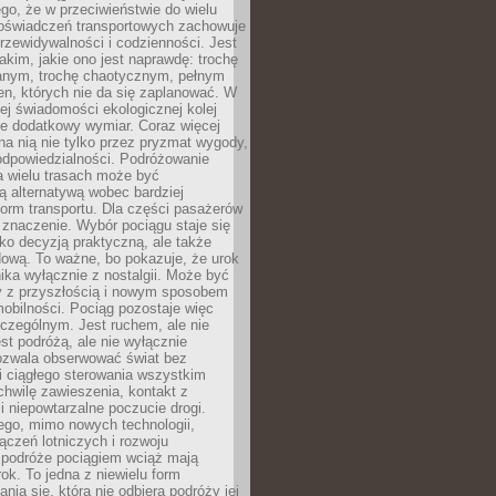
ego, że w przeciwieństwie do wielu
doświadczeń transportowych zachowuje
rzewidywalności i codzienności. Jest
takim, jakie ono jest naprawdę: trochę
nym, trochę chaotycznym, pełnym
n, których nie da się zaplanować. W
ej świadomości ekologicznej kolej
że dodatkowy wymiar. Coraz więcej
na nią nie tylko przez pryzmat wygody,
odpowiedzialności. Podróżowanie
a wielu trasach może być
ą alternatywą wobec bardziej
orm transportu. Dla części pasażerów
 znaczenie. Wybór pociągu staje się
lko decyzją praktyczną, ale także
dową. To ważne, bo pokazuje, że urok
nika wyłącznie z nostalgii. Może być
y z przyszłością i nowym sposobem
obilności. Pociąg pozostaje więc
czególnym. Jest ruchem, ale nie
t podróżą, ale nie wyłącznie
Pozwala obserwować świat bez
i ciągłego sterowania wszystkim
chwilę zawieszenia, kontakt z
i niepowtarzalne poczucie drogi.
ego, mimo nowych technologii,
ączeń lotniczych i rozwoju
, podróże pociągiem wciąż mają
ok. To jedna z niewielu form
nia się, która nie odbiera podróży jej