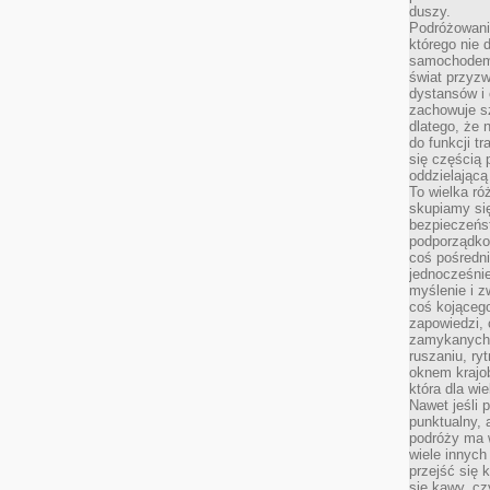
duszy.
Podróżowani
którego nie d
samochodem,
świat przyzw
dystansów i 
zachowuje s
dlatego, że 
do funkcji t
się częścią 
oddzielającą
To wielka r
skupiamy się
bezpieczeńs
podporządko
coś pośredni
jednocześnie
myślenie i z
coś kojącego
zapowiedzi,
zamykanych d
ruszaniu, ry
oknem krajo
która dla wi
Nawet jeśli 
punktualny,
podróży ma w
wiele innych
przejść się 
się kawy, cz