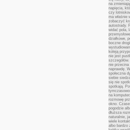
na zmieniają
napięcia, k
czy lotnisk
ma właśnie 
zobaczyć kra
autostrady. 
widać pola, 
przemysłowe
działkowe, p
boczne drogi
wystudiowany
koleją przyp
nie jest pus
szczegółów. 
nie przecina
naprawdę. W 
społeczna d
siebie siedz
się nie spotk
spotkają. Po
tymczasowośc
na komputerz
rozmowę prze
okno. Czase
pogodzie alb
dłuższa rozm
naturalnie, 
wiele kontak
albo bardzo 
krótka wspól