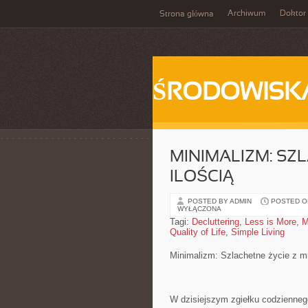
Archiwum
Doktor
Strona główna
ŚRODOWISK
MINIMALIZM: SZL
ILOŚCIĄ
POSTED BY ADMIN
POSTED ON
WYŁĄCZONA
Tagi:
Decluttering
,
Less is More
,
M
Quality of Life
,
Simple Living
Minimalizm: Szlachetne ‍życie z mn
W dzisiejszym zgiełku codziennego