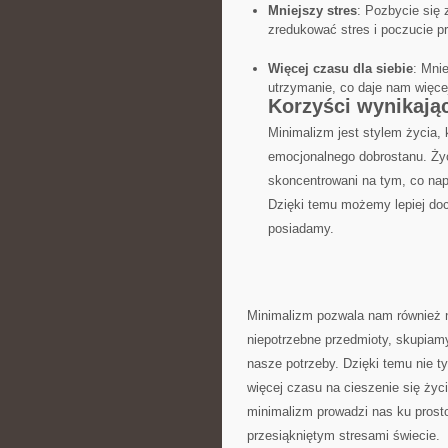
Mniejszy stres
: ⁤Pozbycie się
zredukować stres i ​poczucie p
Więcej czasu dla siebie
: Mni
utrzymanie, co daje ‍nam więcej 
Korzyści wynikając
Minimalizm jest​ stylem życia, 
emocjonalnego ‌dobrostanu. Życi
skoncentrowani ⁤na tym, co na
Dzięki temu⁣ możemy lepiej‍ doce
posiadamy.
Minimalizm⁢ pozwala nam również n
niepotrzebne przedmioty,⁢ skupiamy
nasze potrzeby. Dzięki temu ‌nie 
⁤więcej czasu na cieszenie się życ
minimalizm ⁢prowadzi ⁣nas ku ‌prost
przesiąkniętym stresami świecie.