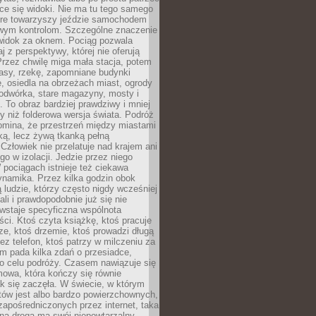
ce się widoki. Nie ma tu tego samego
tóre towarzyszy jeździe samochodem
owym kontrolom. Szczególne znaczenie
widok za oknem. Pociąg pozwala
j z perspektywy, której nie oferują
Przez chwilę miga mała stacja, potem
lasy, rzekę, zapomniane budynki
, osiedla na obrzeżach miast, ogrody
odwórka, stare magazyny, mosty i
. To obraz bardziej prawdziwy i mniej
 niż folderowa wersja świata. Podróż
omina, że przestrzeń między miastami
tką, lecz żywą tkanką pełną
Człowiek nie przelatuje nad krajem ani
 go w izolacji. Jedzie przez niego
pociągach istnieje też ciekawa
ynamika. Przez kilka godzin obok
ą ludzie, którzy często nigdy wcześniej
ali i prawdopodobnie już się nie
wstaje specyficzna wspólnota
i. Ktoś czyta książkę, ktoś pracuje
e, ktoś drzemie, ktoś prowadzi długą
z telefon, ktoś patrzy w milczeniu za
m pada kilka zdań o przesiadce,
o celu podróży. Czasem nawiązuje się
owa, która kończy się równie
jak się zaczęła. W świecie, w którym
tów jest albo bardzo powierzchownych,
zapośredniczonych przez internet, taka
na droga ma swój niepowtarzalny