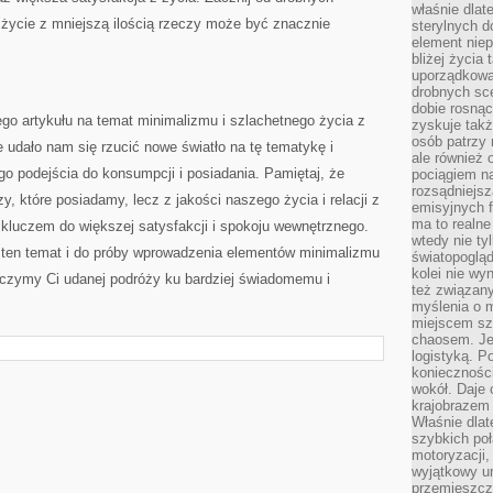
właśnie dlat
ycie z mniejszą ⁤ilością ⁢rzeczy ‍może być znacznie
sterylnych 
element niep
bliżej życia 
uporządkowa
drobnych sce
dobie rosnąc
o artykułu na⁢ temat minimalizmu i szlachetnego życia z
zyskuje tak
osób patrzy 
‍ udało nam się rzucić nowe światło na tę tematykę i
ale również 
o podejścia do konsumpcji i posiadania.‍ Pamiętaj, że
pociągiem n
rozsądniejsz
zy,⁢ które ⁢posiadamy, ‍lecz z jakości naszego życia i relacji ⁣z
emisyjnych f
ma to realne
​kluczem do większej satysfakcji ⁢i spokoju wewnętrznego.
wtedy nie ty
na ten temat i do próby wprowadzenia elementów minimalizmu
światopoglą
kolei nie wy
yczymy Ci udanej podróży ku bardziej⁢ świadomemu i
też związan
myślenia o m
miejscem sz
chaosem. Jes
logistyką. 
koniecznośc
wokół. Daje 
krajobrazem 
Właśnie dlat
szybkich poł
motoryzacji
wyjątkowy ur
przemieszcza