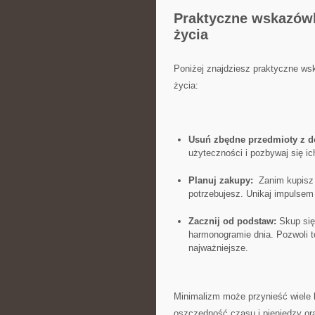
Praktyczne wskazówki
życia
Poniżej znajdziesz‍ praktyczne ws
życia:
Usuń zbędne przedmioty​ z‍ 
użyteczności i pozbywaj‌ się⁢ i
Planuj zakupy:
⁤ Zanim kupisz
‍potrzebujesz. Unikaj impulsem 
Zacznij od podstaw:
Skup się 
harmonogramie dnia. Pozwoli to
najważniejsze.
Minimalizm może ⁣przynieść wiele k
oszczędność czasu i pieniędzy ora