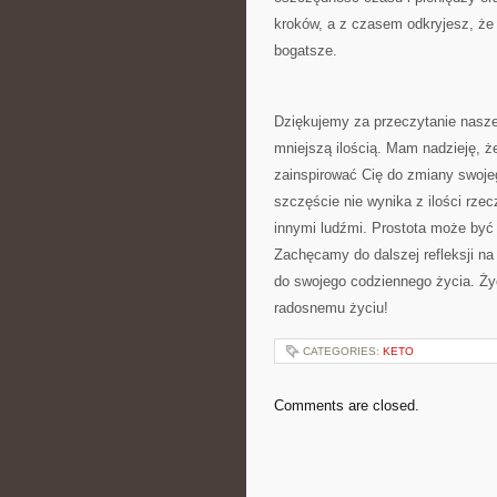
kroków, a z czasem odkryjesz, że ż
bogatsze.
Dziękujemy za przeczytanie naszeg
mniejszą ilością. Mam nadzieję, że
zainspirować ‍Cię do zmiany swojeg
‍szczęście nie wynika ​z ilości‍ rzec
innymi ​ludźmi. Prostota może być 
Zachęcamy do dalszej ⁤refleksji⁣ 
do swojego codziennego życia. ​Ż
radosnemu życiu!
CATEGORIES:
KETO
Comments are closed.