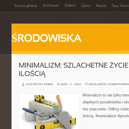
Archiwum
Doktor
Strona główna
Dyżur
Myślał
Spis Treści
ŚRODOWISKA
MINIMALIZM: SZLACHETNE ŻYCIE
ILOŚCIĄ
POSTED BY ADMIN
MAR - 2 - 2025
MOŻLIWOŚĆ KOMENTOWAN
Minimalizm to nie tylko tren
zbędnych przedmiotów i sk
ma znaczenie. Odkryj szla
ilością. #minimalizm #pros