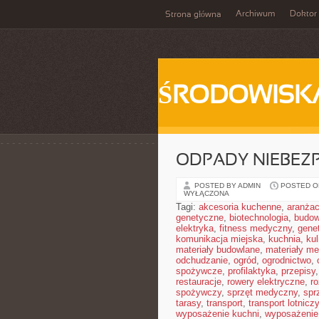
Archiwum
Doktor
Strona główna
ŚRODOWISK
ODPADY NIEBEZ
POSTED BY ADMIN
POSTED ON
WYŁĄCZONA
Tagi:
akcesoria kuchenne
,
aranżac
genetyczne
,
biotechnologia
,
budow
elektryka
,
fitness medyczny
,
gene
komunikacja miejska
,
kuchnia
,
kul
materiały budowlane
,
materiały m
odchudzanie
,
ogród
,
ogrodnictwo
,
spożywcze
,
profilaktyka
,
przepisy
restauracje
,
rowery elektryczne
,
r
spożywczy
,
sprzęt medyczny
,
spr
tarasy
,
transport
,
transport lotniczy
wyposażenie kuchni
,
wyposażenie