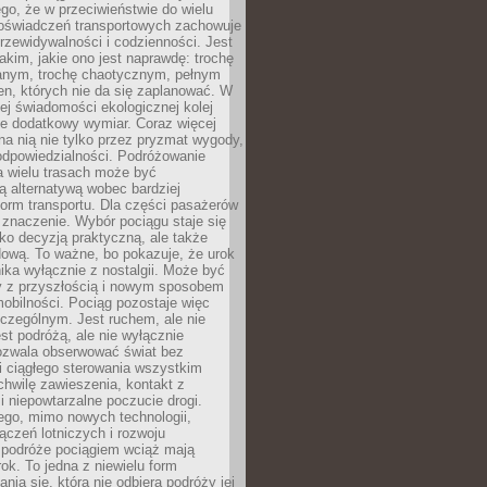
ego, że w przeciwieństwie do wielu
doświadczeń transportowych zachowuje
rzewidywalności i codzienności. Jest
takim, jakie ono jest naprawdę: trochę
nym, trochę chaotycznym, pełnym
n, których nie da się zaplanować. W
ej świadomości ekologicznej kolej
że dodatkowy wymiar. Coraz więcej
na nią nie tylko przez pryzmat wygody,
odpowiedzialności. Podróżowanie
a wielu trasach może być
ą alternatywą wobec bardziej
orm transportu. Dla części pasażerów
 znaczenie. Wybór pociągu staje się
lko decyzją praktyczną, ale także
dową. To ważne, bo pokazuje, że urok
nika wyłącznie z nostalgii. Może być
y z przyszłością i nowym sposobem
obilności. Pociąg pozostaje więc
czególnym. Jest ruchem, ale nie
t podróżą, ale nie wyłącznie
Pozwala obserwować świat bez
i ciągłego sterowania wszystkim
chwilę zawieszenia, kontakt z
i niepowtarzalne poczucie drogi.
ego, mimo nowych technologii,
ączeń lotniczych i rozwoju
, podróże pociągiem wciąż mają
ok. To jedna z niewielu form
nia się, która nie odbiera podróży jej