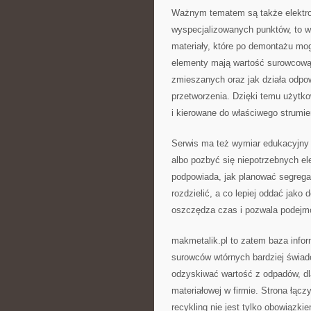
Ważnym tematem są także elektroo
wyspecjalizowanych punktów, to w
materiały, które po demontażu mo
elementy mają wartość surowcową
zmieszanych oraz jak działa odpo
przetworzenia. Dzięki temu użytk
i kierowane do właściwego strumie
Serwis ma też wymiar edukacyjny 
albo pozbyć się niepotrzebnych e
podpowiada, jak planować segregac
rozdzielić, a co lepiej oddać jako
oszczędza czas i pozwala podejm
makmetalik.pl to zatem baza infor
surowców wtórnych bardziej świado
odzyskiwać wartość z odpadów, dla
materiałowej w firmie. Strona łąc
recykling nie jest tylko obowiązk