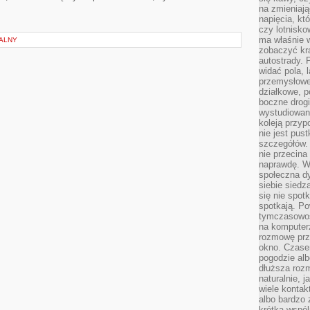
na zmieniają
napięcia, k
czy lotnisk
ma właśnie 
ALNY
zobaczyć kra
autostrady. 
widać pola, 
przemysłowe
działkowe, p
boczne drogi
wystudiowany
koleją przyp
nie jest pus
szczegółów. 
nie przecina
naprawdę. W 
społeczna d
siebie siedz
się nie spotk
spotkają. Po
tymczasowośc
na komputerz
rozmowę prze
okno. Czase
pogodzie alb
dłuższa rozm
naturalnie, 
wiele kontak
albo bardzo 
krótka wspól