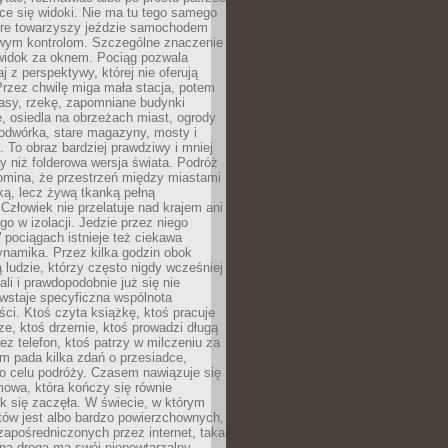
ce się widoki. Nie ma tu tego samego
tóre towarzyszy jeździe samochodem
owym kontrolom. Szczególne znaczenie
widok za oknem. Pociąg pozwala
j z perspektywy, której nie oferują
Przez chwilę miga mała stacja, potem
lasy, rzekę, zapomniane budynki
, osiedla na obrzeżach miast, ogrody
odwórka, stare magazyny, mosty i
. To obraz bardziej prawdziwy i mniej
 niż folderowa wersja świata. Podróż
omina, że przestrzeń między miastami
tką, lecz żywą tkanką pełną
Człowiek nie przelatuje nad krajem ani
 go w izolacji. Jedzie przez niego
pociągach istnieje też ciekawa
ynamika. Przez kilka godzin obok
ą ludzie, którzy często nigdy wcześniej
ali i prawdopodobnie już się nie
wstaje specyficzna wspólnota
i. Ktoś czyta książkę, ktoś pracuje
e, ktoś drzemie, ktoś prowadzi długą
z telefon, ktoś patrzy w milczeniu za
m pada kilka zdań o przesiadce,
o celu podróży. Czasem nawiązuje się
owa, która kończy się równie
jak się zaczęła. W świecie, w którym
tów jest albo bardzo powierzchownych,
zapośredniczonych przez internet, taka
na droga ma swój niepowtarzalny