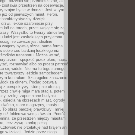
ego: pozwala się przemieszczać, ale
 zostawia przestrzeń na obserwację,
wyczajne bycie w drodze. Jest w tym
 już od pierwszych minut. Peron,
 charakterystyczny dźwięk
rzwi, lekkie szarpnięcie przy
tm kół na torach, przesuwające się za
brazy. Wszystko to tworzy atmosferę,
elu ludzi jest zaskakująco przyjemna.
pociąg nie zawsze jest idealnie
 a wagony bywają różne, sama forma
 sobie coś bardziej ludzkiego niż
 środków transportu. Można wstać,
korytarzem, spojrzeć przez okno, napić
ytać, rozmawiać albo po prostu patrzeć
ce się widoki. Nie ma tu tego samego
tóre towarzyszy jeździe samochodem
owym kontrolom. Szczególne znaczenie
widok za oknem. Pociąg pozwala
j z perspektywy, której nie oferują
Przez chwilę miga mała stacja, potem
lasy, rzekę, zapomniane budynki
, osiedla na obrzeżach miast, ogrody
odwórka, stare magazyny, mosty i
. To obraz bardziej prawdziwy i mniej
 niż folderowa wersja świata. Podróż
omina, że przestrzeń między miastami
tką, lecz żywą tkanką pełną
Człowiek nie przelatuje nad krajem ani
 go w izolacji. Jedzie przez niego