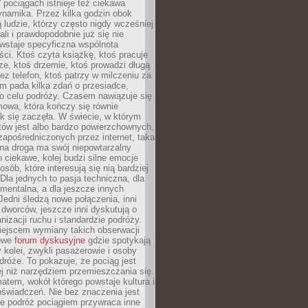
pociągach istnieje też ciekawa
ynamika. Przez kilka godzin obok
ą ludzie, którzy często nigdy wcześniej
ali i prawdopodobnie już się nie
wstaje specyficzna wspólnota
i. Ktoś czyta książkę, ktoś pracuje
e, ktoś drzemie, ktoś prowadzi długą
z telefon, ktoś patrzy w milczeniu za
m pada kilka zdań o przesiadce,
o celu podróży. Czasem nawiązuje się
owa, która kończy się równie
jak się zaczęła. W świecie, w którym
tów jest albo bardzo powierzchownych,
zapośredniczonych przez internet, taka
na droga ma swój niepowtarzalny
o ciekawe, kolej budzi silne emocje
sób, które interesują się nią bardziej
la jednych to pasja techniczna, dla
mentalna, a dla jeszcze innych
Jedni śledzą nowe połączenia, inni
i i dworców, jeszcze inni dyskutują o
anizacji ruchu i standardzie podróży.
iejscem wymiany takich obserwacji
towe
forum dyskusyjne
gdzie spotykają
y kolei, zwykli pasażerowie i osoby
dróże. To pokazuje, że pociąg jest
j niż narzędziem przemieszczania się.
matem, wokół którego powstaje kultura i
świadczeń. Nie bez znaczenia jest
że podróż pociągiem przywraca inne