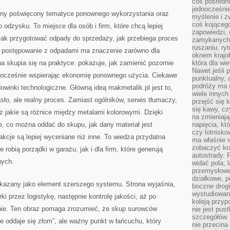
coś pośredni
jednocześnie
yjny poświęcony tematyce ponownego wykorzystania oraz
myślenie i z
coś kojącego
odzysku. To miejsce dla osób i firm, które chcą lepiej
zapowiedzi,
, jak przygotować odpady do sprzedaży, jak przebiega proces
zamykanych d
ruszaniu, ry
e postępowanie z odpadami ma znaczenie zarówno dla
oknem krajo
ona skupia się na praktyce: pokazuje, jak zamienić pozornie
która dla wi
Nawet jeśli 
nocześnie wspierając ekonomię ponownego użycia. Ciekawe
punktualny,
podróży ma w
owinki technologiczne. Główną ideą makmetalik.pl jest to,
wiele innych
asło, ale realny proces. Zamiast ogólników, serwis tłumaczy,
przejść się 
się kawy, cz
z jakie są różnice między metalami kolorowymi. Dzięki
na zmieniają
e, co można oddać do skupu, jak dany materiał jest
napięcia, k
czy lotnisk
akcje są lepiej wyceniane niż inne. To wiedza przydatna
ma właśnie 
zobaczyć kra
 robią porządki w garażu, jak i dla firm, które generują
autostrady. 
nych.
widać pola, 
przemysłowe
działkowe, p
okazany jako element szerszego systemu. Strona wyjaśnia,
boczne drogi
wystudiowany
ki przez logistykę, następnie kontrolę jakości, aż po
koleją przyp
nie. Ten obraz pomaga zrozumieć, że skup surowców
nie jest pus
szczegółów. 
ie oddaje się złom”, ale ważny punkt w łańcuchu, który
nie przecina