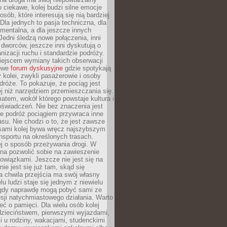
o ciekawe, kolej budzi silne emocje
sób, które interesują się nią bardziej
la jednych to pasja techniczna, dla
mentalna, a dla jeszcze innych
Jedni śledzą nowe połączenia, inni
i i dworców, jeszcze inni dyskutują o
anizacji ruchu i standardzie podróży.
iejscem wymiany takich obserwacji
towe
forum dyskusyjne
gdzie spotykają
y kolei, zwykli pasażerowie i osoby
dróże. To pokazuje, że pociąg jest
j niż narzędziem przemieszczania się.
matem, wokół którego powstaje kultura i
świadczeń. Nie bez znaczenia jest
że podróż pociągiem przywraca inne
su. Nie chodzi o to, że jest zawsze
asami kolej bywa wręcz najszybszym
nsportu na określonych trasach.
j o sposób przeżywania drogi. W
na pozwolić sobie na zawieszenie
wiązkami. Jeszcze nie jest się na
nie jest się już tam, skąd się
a chwila przejścia ma swój własny
lu ludzi staje się jednym z niewielu
dy naprawdę mogą pobyć sami ze
sji natychmiastowego działania. Warto
ć o pamięci. Dla wielu osób kolej
 dzieciństwem, pierwszymi wyjazdami,
 u rodziny, wakacjami, studenckimi