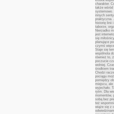
charakter. C
także wśród o
systemowo. D
innych senty
praktyczna. 
historię lini
taborze, org
Nierzadko m
jest interne
się miłośnic
planujące po
czymś więce
Staje się te
wspólnota do
również to, 
poczucie cza
wolniej. Cz
środkiem tra
Chodzi racze
pociągu moż
pomiędzy obo
miejscu, ale 
wyjechało. T
rytm. Dla wie
momentów, g
sobą bez pre
też wspomnie
wiąże się z
odwiedzinami