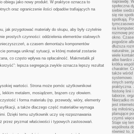
naprawdę. W 
 do obiegu jako nowy produkt. W praktyce oznacza to
społeczna d
nych oraz ograniczenie ilości odpadów trafiających na
siebie siedz
się nie spotk
spotkają. Po
tymczasowośc
na komputerz
, jak przygotować materiały do skupu, aby były czytelnie
rozmowę prze
ie prostych czynności: oddzielenia elementów stalowych
okno. Czase
pogodzie alb
 zanieczyszczeń, a czasem demontażu komponentów
dłuższa rozm
naturalnie, 
ie pomaga uniknąć sytuacji, w której materiał zostanie
wiele kontak
zana, co często wpływa na opłacalność. Makmetalik.pl
albo bardzo 
krótka wspól
korzyść”: lepsza segregacja zwykle oznacza lepszy rezultat
charakter. C
także wśród o
systemowo. D
innych senty
sokiej wartości. Strona może pomóc użytkownikowi
praktyczna. 
historię lini
ą, lekkim metalem, mosiądzem, brązem czy ołowiem.
taborze, org
czystość i forma materiału (np. przewody, wióry, elementy
Nierzadko m
jest interne
asyfikacji, a także dlaczego część materiałów wymaga
się miłośnic
planujące po
nimi. Dzięki temu użytkownik uczy się rozpoznawania
czymś więce
też przez pryzmat właściwości i typowych zastosowań.
Staje się te
wspólnota do
również to, 