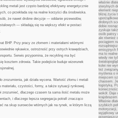
właśnie dlat
ling metali jest często bardziej efektywny energetycznie
sterylnych 
element niep
ych, co przekłada się na realne korzyści dla środowiska.
bliżej życia 
uporządkowa
osób, że nawet drobne decyzje — oddanie przewodów,
drobnych sce
stalowych — składają się na większy efekt w postaci
dobie rosnąc
zyskuje tak
.
osób patrzy 
ale również 
pociągiem n
mat BHP. Przy pracy ze złomem i materiałami wtórnymi
rozsądniejsz
wiednie rękawice, ostrożność przy ostrych krawędziach,
emisyjnych f
ma to realne
ransportu. Serwis przypomina, że recykling ma być
wtedy nie ty
światopoglą
się kosztem zdrowia. Takie podejście buduje wizerunek
kolei nie wy
sjonalnej.
też związan
myślenia o m
miejscem sz
o zrozumienia, jak działa wycena. Wartość złomu i metali
chaosem. Jes
logistyką. 
 materiału, czystości, formy, a także sytuacji rynkowej.
koniecznośc
wi zrozumieć, dlaczego czasem ta sama ilość metalu może
wokół. Daje 
krajobrazem 
ntach, i dlaczego lepsza segregacja potrafi znacząco
Właśnie dlat
eć na skup surowców wtórnych jak na rynek, w którym liczą
szybkich poł
motoryzacji
wyjątkowy ur
przemieszcza