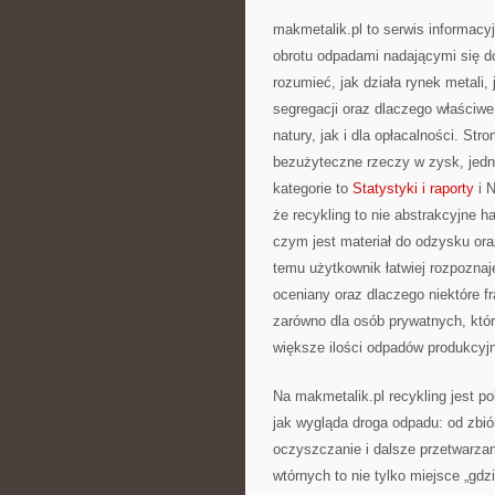
makmetalik.pl to serwis informac
obrotu odpadami nadającymi się do 
rozumieć, jak działa rynek metali
segregacji oraz dlaczego właściw
natury, jak i dla opłacalności. Str
bezużyteczne rzeczy w zysk, jed
kategorie to
Statystyki i raporty
i N
że recykling to nie abstrakcyjne h
czym jest materiał do odzysku ora
temu użytkownik łatwiej rozpoznaj
oceniany oraz dlaczego niektóre fr
zarówno dla osób prywatnych, które
większe ilości odpadów produkcyj
Na makmetalik.pl recykling jest p
jak wygląda droga odpadu: od zbiór
oczyszczanie i dalsze przetwarza
wtórnych to nie tylko miejsce „gdz