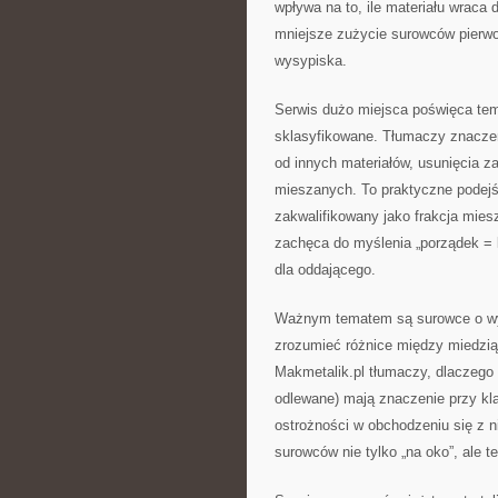
wpływa na to, ile materiału wraca
mniejsze zużycie surowców pierwot
wysypiska.
Serwis dużo miejsca poświęca temu
sklasyfikowane. Tłumaczy znaczen
od innych materiałów, usunięcia
mieszanych. To praktyczne podejśc
zakwalifikowany jako frakcja mies
zachęca do myślenia „porządek = 
dla oddającego.
Ważnym tematem są surowce o wy
zrozumieć różnice między miedzi
Makmetalik.pl tłumaczy, dlaczego 
odlewane) mają znaczenie przy kl
ostrożności w obchodzeniu się z 
surowców nie tylko „na oko”, ale 