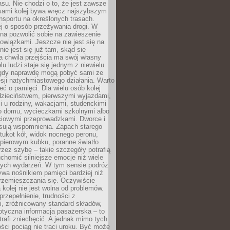
su. Nie chodzi o to, że jest zawsze
asami kolej bywa wręcz najszybszym
nsportu na określonych trasach.
j o sposób przeżywania drogi. W
na pozwolić sobie na zawieszenie
wiązkami. Jeszcze nie jest się na
nie jest się już tam, skąd się
a chwila przejścia ma swój własny
lu ludzi staje się jednym z niewielu
dy naprawdę mogą pobyć sami ze
sji natychmiastowego działania. Warto
ć o pamięci. Dla wielu osób kolej
 dzieciństwem, pierwszymi wyjazdami,
 u rodziny, wakacjami, studenckimi
o domu, wycieczkami szkolnymi albo
iowymi przeprowadzkami. Dworce i
sują wspomnienia. Zapach starego
stukot kół, widok nocnego peronu,
apierowym kubku, poranne światło
zez szybę – takie szczegóły potrafią
uchomić silniejsze emocje niż wiele
nych wydarzeń. W tym sensie podróż
wa nośnikiem pamięci bardziej niż
rzemieszczania się. Oczywiście
kolej nie jest wolna od problemów.
przepełnienie, trudności z
i, zróżnicowany standard składów,
tyczna informacja pasażerska – to
rafi zniechęcić. A jednak mimo tych
ści pociąg nie traci uroku. Być może