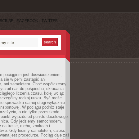
SCRIBE
FACEBOOK
TWITTER
e pociągiem jest doświadczeniem,
a się w pełni zastąpić ani
 ani samolotem. Choć współczesny
yczaił nas do pośpiechu, skracania
ciągłego liczenia czasu, kolej wciąż
zczególny rodzaj uroku. Być może
nie sprowadza samej drogi wyłącznie
ransportowej. W pociągu podróż staje
przeżycia, a nie tylko przeszkodą
 punkt wyjazdu od punktu docelowego.
óżnica. Gdy jedziemy samochodem,
 na trasie, ruchu, znakach i
twie. Gdy lecimy samolotem, całość
wana jest procedurze. Pociąg daje zaś