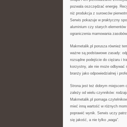
pozwala oszczędzać energię. Recyk
niż produkcja z surowców pierwotn
Serwis pokazuje w praktyczny sp
aluminium czy starych elementów 
ograniczenia marnowania zasobów
Makmetalik.pl porusza również te
ważne są podstawowe zasady: odpo
rozsądne podejście do ciężaru i t
korzystny, ale nie może odbywać 
branży jako odpowiedzialnej i profe
Strona jest też dobrym miejscem d
zależy od wielu czynników: rodzaju
Makmetalik.pl pomaga czytelniko
mieć inną wartość w różnych mome
poprawić wynik. Serwis uczy patrz
się jakość, a nie tylko „waga”.