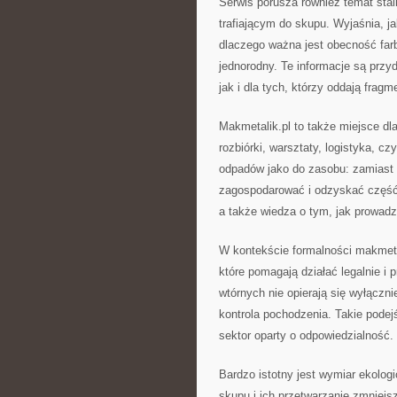
Serwis porusza również temat stal
trafiającym do skupu. Wyjaśnia, j
dlaczego ważna jest obecność farb
jednorodny. Te informacje są przy
jak i dla tych, którzy oddają fra
Makmetalik.pl to także miejsce dla
rozbiórki, warsztaty, logistyka, 
odpadów jako do zasobu: zamiast 
zagospodarować i odzyskać część 
a także wiedza o tym, jak prowad
W kontekście formalności makmet
które pomagają działać legalnie i 
wtórnych nie opierają się wyłączni
kontrola pochodzenia. Takie podejś
sektor oparty o odpowiedzialność.
Bardzo istotny jest wymiar ekolog
skupu i ich przetwarzanie zmniej