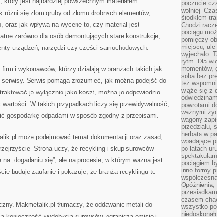
i, który jest najbardziej powszechnym materiałem
poczucie cza
wolniej. Cz
ak różni się złom gruby od złomu drobnych elementów,
środkiem tra
, oraz jak wpływa na wycenę to, czy materiał jest
Chodzi racze
pociągu moż
datne zarówno dla osób demontujących stare konstrukcje,
pomiędzy obo
miejscu, ale 
gmenty urządzeń, narzędzi czy części samochodowych.
wyjechało. T
rytm. Dla wie
momentów, g
 firm i wykonawców, którzy działają w branżach takich jak
sobą bez pre
czy serwisy. Serwis pomaga zrozumieć, jak można podejść do
też wspomnie
wiąże się z
traktować je wyłącznie jako koszt, można je odpowiednio
odwiedzinami
wartości. W takich przypadkach liczy się przewidywalność,
powrotami d
ważnymi życ
zić gospodarkę odpadami w sposób zgodny z przepisami.
wagony zapi
przedziału, 
herbata w p
alik.pl może podejmować temat dokumentacji oraz zasad,
wpadające pr
przejrzyście. Strona uczy, że recykling i skup surowców
po latach ur
spektakular
e na „dogadaniu się”, ale na procesie, w którym ważna jest
pociągiem by
inne formy p
cie buduje zaufanie i pokazuje, że branża recyklingu to
współczesna 
Opóźnienia, 
przesiadkam
czasem chao
iczny. Makmetalik.pl tłumaczy, że oddawanie metali do
wszystko pot
niedoskonało
sza konieczność wydobycia surowców, ogranicza emisje i