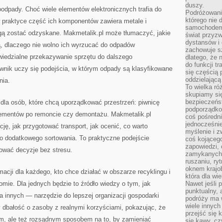
duszy.
dpady. Choć wiele elementów elektronicznych trafia do
Podróżowani
którego nie d
 praktyce część ich komponentów zawiera metale i
samochodem,
gą zostać odzyskane. Makmetalik.pl może tłumaczyć, jakie
świat przyzw
dystansów i 
, dlaczego nie wolno ich wyrzucać do odpadów
zachowuje s
wiedzialne przekazywanie sprzętu do dalszego
dlatego, że 
do funkcji t
ownik uczy się podejścia, w którym odpady są klasyfikowane
się częścią 
oddzielającą
nia.
To wielka r
skupiamy się
bezpieczeńs
dla osób, które chcą uporządkować przestrzeń: piwnicę
podporządko
lementów po remoncie czy demontażu. Makmetalik.pl
coś pośredni
jednocześnie
ję, jak przygotować transport, jak ocenić, co warto
myślenie i z
 do dodatkowego sortowania. To praktyczne podejście
coś kojącego
zapowiedzi,
ować decyzje bez stresu.
zamykanych d
ruszaniu, ry
oknem krajo
macji dla każdego, kto chce działać w obszarze recyklingu i
która dla wi
mie. Dla jednych będzie to źródło wiedzy o tym, jak
Nawet jeśli 
punktualny,
 innych — narzędzie do lepszej organizacji gospodarki
podróży ma w
wiele innych
zy dbałość o zasoby z realnymi korzyściami, pokazując, że
przejść się 
iem, ale też rozsądnym sposobem na to, by zamieniać
się kawy, cz