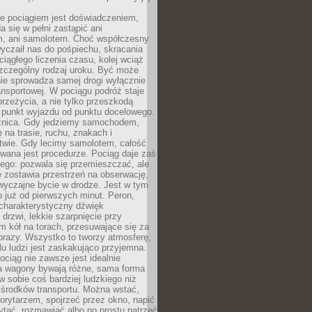
e pociągiem jest doświadczeniem,
a się w pełni zastąpić ani
 ani samolotem. Choć współczesny
yczaił nas do pośpiechu, skracania
ciągłego liczenia czasu, kolej wciąż
zczególny rodzaj uroku. Być może
nie sprowadza samej drogi wyłącznie
ransportowej. W pociągu podróż staje
przeżycia, a nie tylko przeszkodą
 punkt wyjazdu od punktu docelowego.
óżnica. Gdy jedziemy samochodem,
 na trasie, ruchu, znakach i
twie. Gdy lecimy samolotem, całość
wana jest procedurze. Pociąg daje zaś
ego: pozwala się przemieszczać, ale
 zostawia przestrzeń na obserwację,
wyczajne bycie w drodze. Jest w tym
 już od pierwszych minut. Peron,
 charakterystyczny dźwięk
rzwi, lekkie szarpnięcie przy
tm kół na torach, przesuwające się za
brazy. Wszystko to tworzy atmosferę,
elu ludzi jest zaskakująco przyjemna.
pociąg nie zawsze jest idealnie
 a wagony bywają różne, sama forma
 sobie coś bardziej ludzkiego niż
 środków transportu. Można wstać,
korytarzem, spojrzeć przez okno, napić
ytać, rozmawiać albo po prostu patrzeć