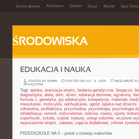
Archiwum
Doktor
Strona główna
Dyżur
Myślał
Spis Treści
ŚRODOWISKA
EDUKACJA I NAUKA
POSTED BY ADMIN
POSTED ON LUT - 9 - 2026
MOŻLIWOŚĆ K
WYŁĄCZONA
Tagi:
apteka
,
aranżacja wnętrz
,
badania genetyczne
,
biegacze
,
bi
diagnostyka
,
dieta
,
dom
,
dzieci
,
edukacja domowa
,
egzaminy
,
far
formuła 1
,
genetyka
,
gry edukacyjne
,
korepetycje
,
materiały med
mieszkanie
,
motocykle
,
odchudzanie
,
ogród
,
opieka nad dziećmi
,
zdrowotna
,
profilaktyka
,
przychodnia
,
psychologia
,
psychologia dz
rehabilitacja
,
remont
,
rodzicielstwo
,
rodzina
,
rowery
,
sporty motor
superfoods
,
szkoła
,
szpital
,
trybuny
,
usługi rodzinne
,
wczesne wy
wyposażenie wnętrz
,
zabawa
,
zajęcia dodatkowe
,
zdrowe żywieni
PRZEDSZKOLE NA 5 – portal o rozwoju maluchów