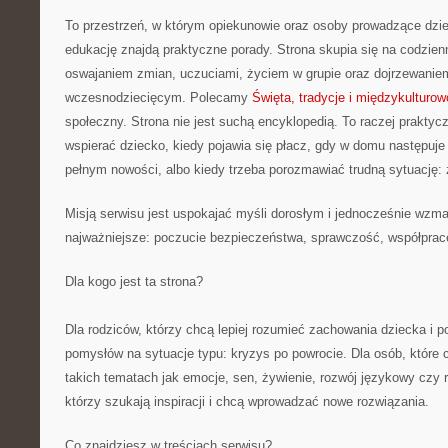
To przestrzeń, w którym opiekunowie oraz osoby prowadzące dzi
edukację znajdą praktyczne porady. Strona skupia się na codzie
oswajaniem zmian, uczuciami, życiem w grupie oraz dojrzewanie
wczesnodziecięcym. Polecamy
Święta, tradycje i międzykulturo
społeczny. Strona nie jest suchą encyklopedią. To raczej praktyc
wspierać dziecko, kiedy pojawia się płacz, gdy w domu następuje 
pełnym nowości, albo kiedy trzeba porozmawiać trudną sytuację: 
Misją serwisu jest uspokajać myśli dorosłym i jednocześnie wzma
najważniejsze: poczucie bezpieczeństwa, sprawczość, współprac
Dla kogo jest ta strona?
Dla rodziców, którzy chcą lepiej rozumieć zachowania dziecka i 
pomysłów na sytuacje typu: kryzys po powrocie. Dla osób, które
takich tematach jak emocje, sen, żywienie, rozwój językowy czy r
którzy szukają inspiracji i chcą wprowadzać nowe rozwiązania.
Co znajdziesz w treściach serwisu?