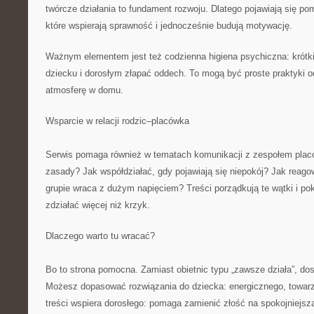
twórcze działania to fundament rozwoju. Dlatego pojawiają się p
które wspierają sprawność i jednocześnie budują motywację.
Ważnym elementem jest też codzienna higiena psychiczna: krót
dziecku i dorosłym złapać oddech. To mogą być proste praktyki 
atmosferę w domu.
Wsparcie w relacji rodzic–placówka
Serwis pomaga również w tematach komunikacji z zespołem plac
zasady? Jak współdziałać, gdy pojawiają się niepokój? Jak reago
grupie wraca z dużym napięciem? Treści porządkują te wątki i pok
zdziałać więcej niż krzyk.
Dlaczego warto tu wracać?
Bo to strona pomocna. Zamiast obietnic typu „zawsze działa”, dos
Możesz dopasować rozwiązania do dziecka: energicznego, towar
treści wspiera dorosłego: pomaga zamienić złość na spokojniejsz