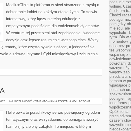
poczucie cza
WSPÓŁISTNIEJĄCE
MediluxClinic to platforma w sieci stworzone z myślą o
wolniej. Cz
środkiem tra
dobrostanie kobiet na każdym etapie życia. To serwis
Chodzi racze
internetowy, który łączy rzetelną edukację z
pociągu moż
pomiędzy obo
empatycznym podejściem dla codziennych dylematów.
miejscu, ale 
wyjechało. T
W centrum tej przestrzeni stoi zapobieganie, świadome
rytm. Dla wie
decyzje oraz lepsze rozumienie własnego ciała. Wpisy
momentów, g
sobą bez pre
cję tematy, które często bywają złożone, a jednocześnie
też wspomnie
 życia a zdrowie intymne i Cykl miesiączkowy i zaburzenia.
wiąże się z
odwiedzinami
powrotami d
ważnymi życ
wagony zapi
przedziału, 
herbata w p
wpadające pr
po latach ur
WA
spektakular
pociągiem by
KRZEWY
2026
MOŻLIWOŚĆ KOMENTOWANIA
ZOSTAŁA WYŁĄCZONA
inne formy p
I
współczesna 
DRZEWA
Opóźnienia, 
Hellerówka to poradnikowy serwis poświęcony ogrodom
przesiadkam
tematycznym oraz wszystkiemu, co pomaga stworzyć
czasem chao
wszystko pot
harmonijny zielony zakątek. To miejsce, w którym
niedoskonało