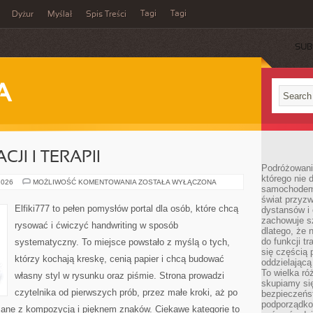
Tagi
Tagi
Dyżur
Myślał
Spis Treści
SUB
A
JI I TERAPII
Podróżowani
którego nie d
SZTUKA
2026
MOŻLIWOŚĆ KOMENTOWANIA
ZOSTAŁA WYŁĄCZONA
samochodem,
W
EDUKACJI
świat przyzw
I
Elfiki777 to pełen pomysłów portal dla osób, które chcą
dystansów i 
TERAPII
zachowuje s
rysować i ćwiczyć handwriting w sposób
dlatego, że 
do funkcji t
systematyczny. To miejsce powstało z myślą o tych,
się częścią 
którzy kochają kreskę, cenią papier i chcą budować
oddzielającą
To wielka r
własny styl w rysunku oraz piśmie. Strona prowadzi
skupiamy się
czytelnika od pierwszych prób, przez małe kroki, aż po
bezpieczeńs
podporządko
ane z kompozycją i pięknem znaków. Ciekawe kategorie to