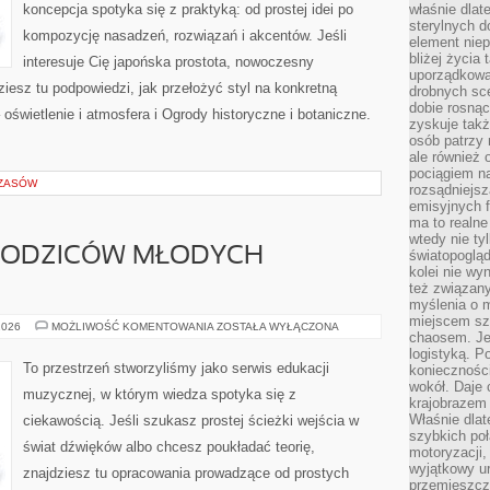
koncepcja spotyka się z praktyką: od prostej idei po
właśnie dlat
sterylnych 
kompozycję nasadzeń, rozwiązań i akcentów. Jeśli
element niep
bliżej życia 
interesuje Cię japońska prostota, nowoczesny
uporządkowa
ziesz tu podpowiedzi, jak przełożyć styl na konkretną
drobnych sce
dobie rosnąc
 oświetlenie i atmosfera i Ogrody historyczne i botaniczne.
zyskuje tak
osób patrzy 
ale również 
pociągiem n
CZASÓW
rozsądniejsz
emisyjnych f
ma to realne
wtedy nie ty
RODZICÓW MŁODYCH
światopoglą
kolei nie wy
też związan
myślenia o m
miejscem sz
PORADNIK
2026
MOŻLIWOŚĆ KOMENTOWANIA
ZOSTAŁA WYŁĄCZONA
chaosem. Jes
DLA
RODZICÓW
logistyką. 
MŁODYCH
To przestrzeń stworzyliśmy jako serwis edukacji
koniecznośc
MUZYKÓW
wokół. Daje 
muzycznej, w którym wiedza spotyka się z
krajobrazem 
Właśnie dlat
ciekawością. Jeśli szukasz prostej ścieżki wejścia w
szybkich poł
świat dźwięków albo chcesz poukładać teorię,
motoryzacji
wyjątkowy ur
znajdziesz tu opracowania prowadzące od prostych
przemieszcza