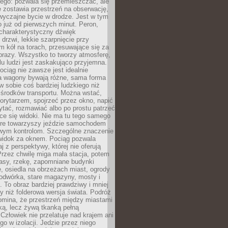
ego: pozwala się przemieszczać, ale
 zostawia przestrzeń na obserwację,
wyczajne bycie w drodze. Jest w tym
 już od pierwszych minut. Peron,
 charakterystyczny dźwięk
rzwi, lekkie szarpnięcie przy
tm kół na torach, przesuwające się za
brazy. Wszystko to tworzy atmosferę,
elu ludzi jest zaskakująco przyjemna.
pociąg nie zawsze jest idealnie
 a wagony bywają różne, sama forma
 sobie coś bardziej ludzkiego niż
 środków transportu. Można wstać,
korytarzem, spojrzeć przez okno, napić
ytać, rozmawiać albo po prostu patrzeć
ce się widoki. Nie ma tu tego samego
tóre towarzyszy jeździe samochodem
owym kontrolom. Szczególne znaczenie
widok za oknem. Pociąg pozwala
j z perspektywy, której nie oferują
Przez chwilę miga mała stacja, potem
lasy, rzekę, zapomniane budynki
, osiedla na obrzeżach miast, ogrody
odwórka, stare magazyny, mosty i
. To obraz bardziej prawdziwy i mniej
 niż folderowa wersja świata. Podróż
omina, że przestrzeń między miastami
tką, lecz żywą tkanką pełną
Człowiek nie przelatuje nad krajem ani
 go w izolacji. Jedzie przez niego