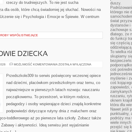
rzeczy do trudniejszych. To nie jest sucha
duszy.
Podróżowani
za dla osób, które chcą świadomiej jej słuchać. Nowości na
którego nie d
samochodem,
Uczenie się i Psychologia i Emocje w Śpiewie. W centrum
świat przyzw
dystansów i 
zachowuje s
dlatego, że 
OROBY WSPÓŁISTNIEJĄCE
do funkcji t
się częścią 
oddzielającą
To wielka r
ROWIE DZIECKA
skupiamy się
bezpieczeńs
DIETETYKA
2026
MOŻLIWOŚĆ KOMENTOWANIA
ZOSTAŁA WYŁĄCZONA
podporządko
I
coś pośredni
ZDROWIE
jednocześnie
DZIECKA
Przedszkole309 to serwis poświęcony wczesnej opiece
myślenie i z
nad dziećmi, placówkom przedszkolnym oraz temu, co
coś kojącego
zapowiedzi,
najważniejsze w pierwszych latach rozwoju: nauczaniu
zamykanych d
ruszaniu, ry
początkowemu. To przestrzeń, w którym rodzice,
oknem krajo
pedagodzy i osoby wspierające dzieci znajdą konkretne
która dla wi
Nawet jeśli 
podpowiedzi dotyczące rutyny dnia z maluchem oraz
punktualny,
ęco-toddlerowego aż po pierwsze lata szkoły. Zobacz także
podróży ma w
wiele innych
i Zabawy i aktywności. Ideą serwisu jest wyjaśnianie
przejść się 
się kawy, cz