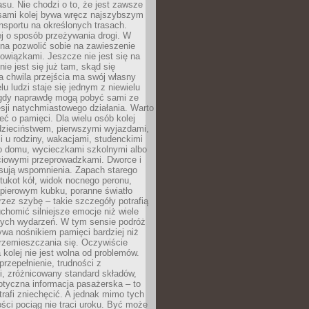
su. Nie chodzi o to, że jest zawsze
asami kolej bywa wręcz najszybszym
nsportu na określonych trasach.
j o sposób przeżywania drogi. W
na pozwolić sobie na zawieszenie
wiązkami. Jeszcze nie jest się na
nie jest się już tam, skąd się
a chwila przejścia ma swój własny
lu ludzi staje się jednym z niewielu
dy naprawdę mogą pobyć sami ze
sji natychmiastowego działania. Warto
ć o pamięci. Dla wielu osób kolej
 dzieciństwem, pierwszymi wyjazdami,
 u rodziny, wakacjami, studenckimi
o domu, wycieczkami szkolnymi albo
iowymi przeprowadzkami. Dworce i
sują wspomnienia. Zapach starego
stukot kół, widok nocnego peronu,
apierowym kubku, poranne światło
zez szybę – takie szczegóły potrafią
uchomić silniejsze emocje niż wiele
nych wydarzeń. W tym sensie podróż
wa nośnikiem pamięci bardziej niż
rzemieszczania się. Oczywiście
kolej nie jest wolna od problemów.
przepełnienie, trudności z
i, zróżnicowany standard składów,
tyczna informacja pasażerska – to
rafi zniechęcić. A jednak mimo tych
ści pociąg nie traci uroku. Być może