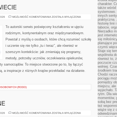
charakter. C
IECIE
także wśród o
systemowo. D
innych senty
EDUKACJA
2026
MOŻLIWOŚĆ KOMENTOWANIA
ZOSTAŁA WYŁĄCZONA
praktyczna. 
NA
ŚWIECIE
historię lini
To autorski serwis poświęcony kształceniu w ujęciu
taborze, org
Nierzadko m
rodzimym, kontynentalnym oraz międzynarodowym.
jest interne
się miłośnic
Powstał z myślą o osobach, które chcą rozumieć szkołę
planujące po
i uczenie się nie tylko „tu i teraz”, ale również w
czymś więce
Staje się te
szerszym kontekście: jak zmieniają się programy,
wspólnota do
metody, potrzeby uczniów, oczekiwania opiekunów,
również to, 
poczucie cza
ety samorządów. To miejsce stworzone po to, by łączyć
wolniej. Cz
środkiem tra
ą, a inspiracje z różnych krajów przekładać na działanie.
Chodzi racze
pociągu moż
pomiędzy obo
miejscu, ale 
OSOBOWYCH (RODO)
wyjechało. T
rytm. Dla wie
momentów, g
sobą bez pre
NE
też wspomnie
wiąże się z
DOMY
2026
MOŻLIWOŚĆ KOMENTOWANIA
ZOSTAŁA WYŁĄCZONA
odwiedzinami
DREWNIANE