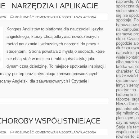
naprawdę. W 
E – NARZĘDZIA I APLIKACJE
społeczna d
siebie siedz
się nie spotk
ANGIELSKI
2026
MOŻLIWOŚĆ KOMENTOWANIA
ZOSTAŁA WYŁĄCZONA
spotkają. Po
ONLINE
–
tymczasowośc
NARZĘDZIA
Kongres Anglistów to platforma dla nauczycieli języka
na komputerz
I
rozmowę prze
APLIKACJE
angielskiego, którzy chcą odkrywać nowoczesnych
okno. Czase
pogodzie alb
metod nauczania i wdrażalnych narzędzi do pracy z
dłuższa rozm
studentami. Strona powstała z myślą o osobach, które
naturalnie, 
wiele kontak
nie chcą stać w miejscu i traktują dydaktykę jako
albo bardzo 
dynamiczną dziedzinę. To miejsce spotkania inspiracji i
krótka wspól
charakter. C
t realny postęp oraz satysfakcja zarówno prowadzących
także wśród o
systemowo. D
olecamy Angielski dla zaawansowanych i Czytanie i
innych senty
praktyczna. 
historię lini
taborze, org
Nierzadko m
jest interne
się miłośnic
planujące po
CHOROBY WSPÓŁISTNIEJĄCE
czymś więce
Staje się te
wspólnota do
GINEKOLOGIA
2026
MOŻLIWOŚĆ KOMENTOWANIA
ZOSTAŁA WYŁĄCZONA
A
również to, 
CHOROBY