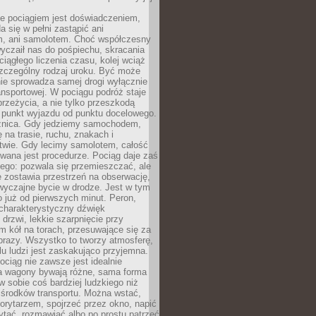
e pociągiem jest doświadczeniem,
a się w pełni zastąpić ani
 ani samolotem. Choć współczesny
yczaił nas do pośpiechu, skracania
ciągłego liczenia czasu, kolej wciąż
zczególny rodzaj uroku. Być może
nie sprowadza samej drogi wyłącznie
ransportowej. W pociągu podróż staje
przeżycia, a nie tylko przeszkodą
 punkt wyjazdu od punktu docelowego.
óżnica. Gdy jedziemy samochodem,
 na trasie, ruchu, znakach i
twie. Gdy lecimy samolotem, całość
wana jest procedurze. Pociąg daje zaś
ego: pozwala się przemieszczać, ale
 zostawia przestrzeń na obserwację,
wyczajne bycie w drodze. Jest w tym
 już od pierwszych minut. Peron,
 charakterystyczny dźwięk
rzwi, lekkie szarpnięcie przy
tm kół na torach, przesuwające się za
brazy. Wszystko to tworzy atmosferę,
elu ludzi jest zaskakująco przyjemna.
pociąg nie zawsze jest idealnie
 a wagony bywają różne, sama forma
 sobie coś bardziej ludzkiego niż
 środków transportu. Można wstać,
korytarzem, spojrzeć przez okno, napić
ytać, rozmawiać albo po prostu patrzeć