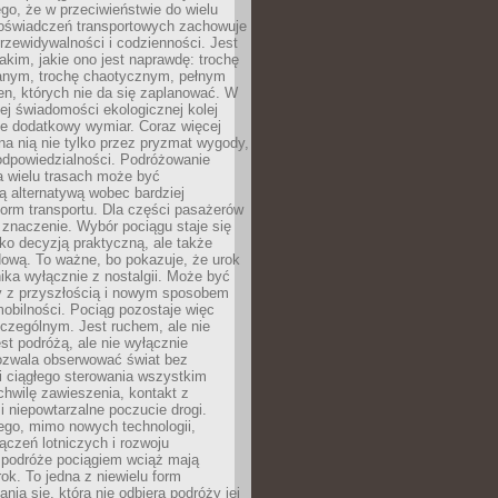
ego, że w przeciwieństwie do wielu
doświadczeń transportowych zachowuje
rzewidywalności i codzienności. Jest
takim, jakie ono jest naprawdę: trochę
nym, trochę chaotycznym, pełnym
n, których nie da się zaplanować. W
ej świadomości ekologicznej kolej
że dodatkowy wymiar. Coraz więcej
na nią nie tylko przez pryzmat wygody,
odpowiedzialności. Podróżowanie
a wielu trasach może być
ą alternatywą wobec bardziej
orm transportu. Dla części pasażerów
 znaczenie. Wybór pociągu staje się
lko decyzją praktyczną, ale także
dową. To ważne, bo pokazuje, że urok
nika wyłącznie z nostalgii. Może być
y z przyszłością i nowym sposobem
obilności. Pociąg pozostaje więc
czególnym. Jest ruchem, ale nie
t podróżą, ale nie wyłącznie
Pozwala obserwować świat bez
i ciągłego sterowania wszystkim
chwilę zawieszenia, kontakt z
i niepowtarzalne poczucie drogi.
ego, mimo nowych technologii,
ączeń lotniczych i rozwoju
, podróże pociągiem wciąż mają
ok. To jedna z niewielu form
nia się, która nie odbiera podróży jej