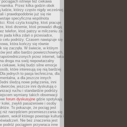
pociągach istnieje też ciekawa
ynamika. Przez kilka godzin obok
ą ludzie, którzy często nigdy wcześniej
ali i prawdopodobnie już się nie
wstaje specyficzna wspólnota
i. Ktoś czyta książkę, ktoś pracuje
e, ktoś drzemie, ktoś prowadzi długą
z telefon, ktoś patrzy w milczeniu za
m pada kilka zdań o przesiadce,
o celu podróży. Czasem nawiązuje się
owa, która kończy się równie
jak się zaczęła. W świecie, w którym
tów jest albo bardzo powierzchownych,
zapośredniczonych przez internet, taka
na droga ma swój niepowtarzalny
o ciekawe, kolej budzi silne emocje
sób, które interesują się nią bardziej
la jednych to pasja techniczna, dla
mentalna, a dla jeszcze innych
Jedni śledzą nowe połączenia, inni
i i dworców, jeszcze inni dyskutują o
anizacji ruchu i standardzie podróży.
iejscem wymiany takich obserwacji
towe
forum dyskusyjne
gdzie spotykają
y kolei, zwykli pasażerowie i osoby
dróże. To pokazuje, że pociąg jest
j niż narzędziem przemieszczania się.
matem, wokół którego powstaje kultura i
świadczeń. Nie bez znaczenia jest
że podróż pociągiem przywraca inne