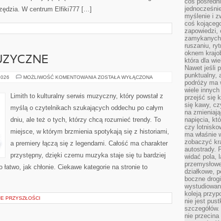
coś pośredni
jednocześnie
arzędzia. W centrum Elfiki777 […]
myślenie i z
coś kojącego
zapowiedzi,
zamykanych d
ruszaniu, ry
oknem krajo
UZYCZNE
która dla wi
Nawet jeśli 
punktualny,
CIEKAWOSTKI
2026
MOŻLIWOŚĆ KOMENTOWANIA
ZOSTAŁA WYŁĄCZONA
podróży ma w
MUZYCZNE
wiele innych
Limith to kulturalny serwis muzyczny, który powstał z
przejść się 
się kawy, cz
myślą o czytelnikach szukających oddechu po całym
na zmieniają
dniu, ale też o tych, którzy chcą rozumieć trendy. To
napięcia, k
czy lotnisk
miejsce, w którym brzmienia spotykają się z historiami,
ma właśnie 
zobaczyć kra
a premiery łączą się z legendami. Całość ma charakter
autostrady. 
przystępny, dzięki czemu muzyka staje się tu bardziej
widać pola, 
przemysłowe
o łatwo, jak chłonie. Ciekawe kategorie na stronie to
działkowe, p
]
boczne drogi
wystudiowany
koleją przyp
JE PRZYSZŁOŚCI
nie jest pus
szczegółów. 
nie przecina