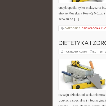
encyklopedia, tylko praktyczna ba
stronie Muzyka a Rozwój Mózgu i 
serwisu są […]
CATEGORIES:
GINEKOLOGIA A CH
DIETETYKA I ZD
POSTED BY ADMIN
LUT - 15 - 
rozwoju dziecka od wieku niemowl
Edukacja specjalna i integracyjna 