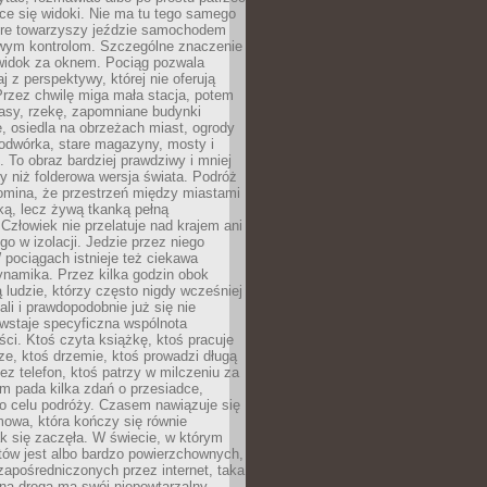
ce się widoki. Nie ma tu tego samego
tóre towarzyszy jeździe samochodem
owym kontrolom. Szczególne znaczenie
widok za oknem. Pociąg pozwala
j z perspektywy, której nie oferują
Przez chwilę miga mała stacja, potem
lasy, rzekę, zapomniane budynki
, osiedla na obrzeżach miast, ogrody
odwórka, stare magazyny, mosty i
. To obraz bardziej prawdziwy i mniej
 niż folderowa wersja świata. Podróż
omina, że przestrzeń między miastami
tką, lecz żywą tkanką pełną
Człowiek nie przelatuje nad krajem ani
 go w izolacji. Jedzie przez niego
pociągach istnieje też ciekawa
ynamika. Przez kilka godzin obok
ą ludzie, którzy często nigdy wcześniej
ali i prawdopodobnie już się nie
wstaje specyficzna wspólnota
i. Ktoś czyta książkę, ktoś pracuje
e, ktoś drzemie, ktoś prowadzi długą
z telefon, ktoś patrzy w milczeniu za
m pada kilka zdań o przesiadce,
o celu podróży. Czasem nawiązuje się
owa, która kończy się równie
jak się zaczęła. W świecie, w którym
tów jest albo bardzo powierzchownych,
zapośredniczonych przez internet, taka
na droga ma swój niepowtarzalny