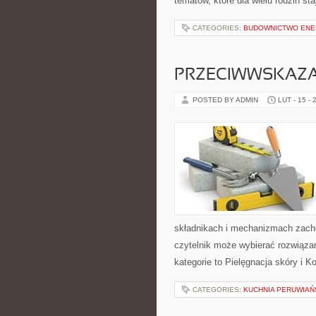
tematów, które dla wielu rodzin sta
CATEGORIES:
BUDOWNICTWO ENE
PRZECIWWSKAZA
POSTED BY ADMIN
LUT - 15 - 
składnikach i mechanizmach zacho
czytelnik może wybierać rozwiązan
kategorie to Pielęgnacja skóry i 
CATEGORIES:
KUCHNIA PERUWIAŃ