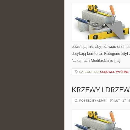
powstają tak, aby ułatwiać orienta
dotykają komfortu. Kategorie Styl
Na łamach MediluxClinic […]
CATEGORIES:
SUROWCE WTÓRNE
KRZEWY I DRZE
POSTED BY ADMIN
LUT - 17 - 