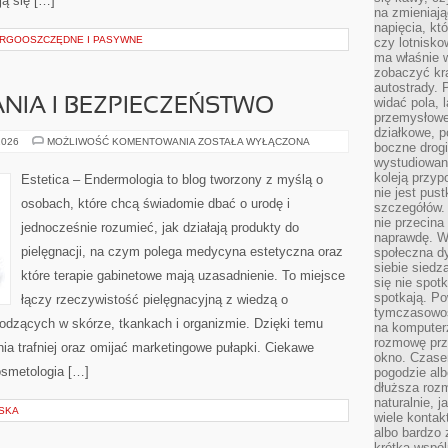
ją się […]
na zmieniają
napięcia, k
RGOOSZCZĘDNE I PASYWNE
czy lotnisk
ma właśnie 
zobaczyć kra
autostrady. 
widać pola, 
NIA I BEZPIECZEŃSTWO
przemysłowe
działkowe, p
PRZECIWWSKAZANIA
2026
MOŻLIWOŚĆ KOMENTOWANIA
ZOSTAŁA WYŁĄCZONA
boczne drogi
I
wystudiowany
BEZPIECZEŃSTWO
koleją przyp
Estetica – Endermologia to blog tworzony z myślą o
nie jest pus
osobach, które chcą świadomie dbać o urodę i
szczegółów. 
nie przecina
jednocześnie rozumieć, jak działają produkty do
naprawdę. W 
pielęgnacji, na czym polega medycyna estetyczna oraz
społeczna d
siebie siedz
które terapie gabinetowe mają uzasadnienie. To miejsce
się nie spotk
spotkają. Po
łączy rzeczywistość pielęgnacyjną z wiedzą o
tymczasowośc
dzących w skórze, tkankach i organizmie. Dzięki temu
na komputerz
rozmowę prze
ia trafniej oraz omijać marketingowe pułapki. Ciekawe
okno. Czase
Kosmetologia […]
pogodzie alb
dłuższa rozm
naturalnie, 
SKA
wiele kontak
albo bardzo 
krótka wspól