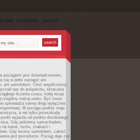
SCRIBE
FACEBOOK
TWITTER
e pociągiem jest doświadczeniem,
a się w pełni zastąpić ani
 ani samolotem. Choć współczesny
yczaił nas do pośpiechu, skracania
ciągłego liczenia czasu, kolej wciąż
zczególny rodzaj uroku. Być może
nie sprowadza samej drogi wyłącznie
ransportowej. W pociągu podróż staje
przeżycia, a nie tylko przeszkodą
 punkt wyjazdu od punktu docelowego.
óżnica. Gdy jedziemy samochodem,
 na trasie, ruchu, znakach i
twie. Gdy lecimy samolotem, całość
wana jest procedurze. Pociąg daje zaś