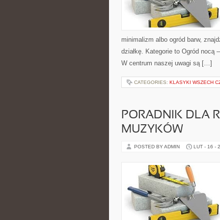
minimalizm albo ogród barw, znajd
działkę. Kategorie to Ogród nocą –
W centrum naszej uwagi są […]
CATEGORIES:
KLASYKI WSZECH 
PORADNIK DLA 
MUZYKÓW
POSTED BY ADMIN
LUT - 16 - 