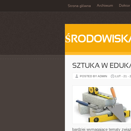
Archiwum
Doktor
Strona główna
ŚRODOWISK
SZTUKA W EDUKAC
POSTED BY ADMIN
LUT - 21 - 
bardziej wymagające tematy związ