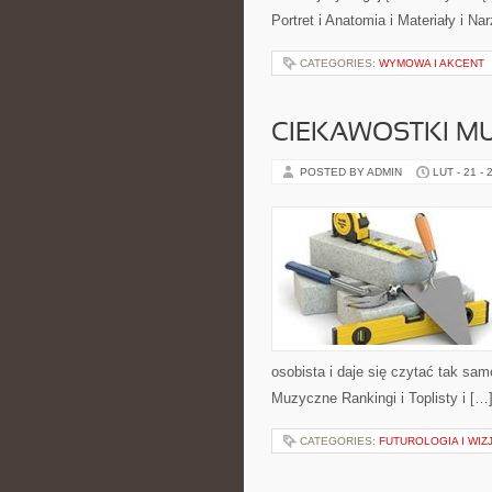
Portret i Anatomia i Materiały i N
CATEGORIES:
WYMOWA I AKCENT
CIEKAWOSTKI M
POSTED BY ADMIN
LUT - 21 - 
osobista i daje się czytać tak sam
Muzyczne Rankingi i Toplisty i […
CATEGORIES:
FUTUROLOGIA I WIZ