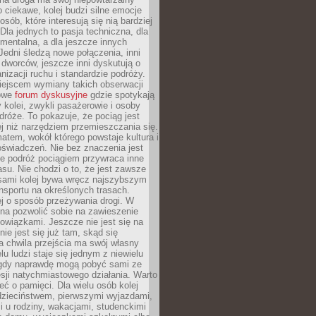
o ciekawe, kolej budzi silne emocje
sób, które interesują się nią bardziej
la jednych to pasja techniczna, dla
mentalna, a dla jeszcze innych
Jedni śledzą nowe połączenia, inni
i i dworców, jeszcze inni dyskutują o
anizacji ruchu i standardzie podróży.
iejscem wymiany takich obserwacji
towe
forum dyskusyjne
gdzie spotykają
y kolei, zwykli pasażerowie i osoby
dróże. To pokazuje, że pociąg jest
j niż narzędziem przemieszczania się.
matem, wokół którego powstaje kultura i
świadczeń. Nie bez znaczenia jest
że podróż pociągiem przywraca inne
su. Nie chodzi o to, że jest zawsze
asami kolej bywa wręcz najszybszym
nsportu na określonych trasach.
j o sposób przeżywania drogi. W
na pozwolić sobie na zawieszenie
wiązkami. Jeszcze nie jest się na
nie jest się już tam, skąd się
a chwila przejścia ma swój własny
lu ludzi staje się jednym z niewielu
dy naprawdę mogą pobyć sami ze
sji natychmiastowego działania. Warto
ć o pamięci. Dla wielu osób kolej
 dzieciństwem, pierwszymi wyjazdami,
 u rodziny, wakacjami, studenckimi