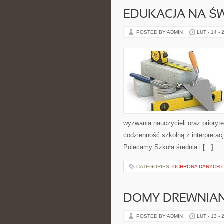
EDUKACJA NA ŚW
POSTED BY ADMIN
LUT - 14 - 
wyzwania nauczycieli oraz prioryt
codzienność szkolną z interpretacj
Polecamy Szkoła średnia i […]
CATEGORIES:
OCHRONA DANYCH 
DOMY DREWNIA
POSTED BY ADMIN
LUT - 13 - 