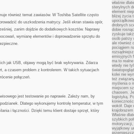
właśnie dlat
sterylnych 
element niep
muje również temat zawiasów. W Toshiba Satellite często
bliżej życia 
uporządkowa
prowadzić do uszkodzenia matrycy. Jeśli ekran stawia opór,
drobnych sce
cześniej, zanim dojdzie do dodatkowych kosztów. Naprawy
dobie rosnąc
zyskuje tak
mocowań, wymianę elementów i doprowadzenie sprzętu do
osób patrzy 
ale również 
bezpieczne.
pociągiem n
rozsądniejsz
emisyjnych f
ma to realne
akich jak USB, objawy mogą być brak wykrywania. Zdarza
wtedy nie ty
rt, a czasem problem z kontrolerem. W takich sytuacjach
światopoglą
kolei nie wy
rócenie połączeń.
też związan
myślenia o m
miejscem sz
chaosem. Jes
isowego jest testowanie po naprawie. Zależy nam, by
logistyką. 
koniecznośc
espodzianek. Dlatego wykonujemy kontrolę temperatur, w tym
wokół. Daje 
krajobrazem 
ilania i łączności. Dzięki temu klient dostaje sprzęt, który
Właśnie dlat
szybkich poł
motoryzacji
wyjątkowy ur
przemieszcza