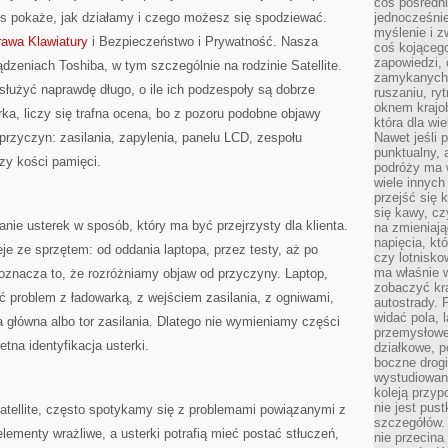
coś pośredni
is pokaże, jak działamy i czego możesz się spodziewać.
jednocześnie
myślenie i z
rawa Klawiatury
i Bezpieczeństwo i Prywatność. Nasza
coś kojącego
zapowiedzi,
ądzeniach Toshiba, w tym szczególnie na rodzinie Satellite.
zamykanych d
łużyć naprawdę długo, o ile ich podzespoły są dobrze
ruszaniu, ry
oknem krajo
rka, liczy się trafna ocena, bo z pozoru podobne objawy
która dla wi
rzyczyn: zasilania, zapylenia, panelu LCD, zespołu
Nawet jeśli 
punktualny,
zy kości pamięci.
podróży ma w
wiele innych
przejść się 
się kawy, cz
nie usterek w sposób, który ma być przejrzysty dla klienta.
na zmieniają
napięcia, k
je ze sprzętem: od oddania laptopa, przez testy, aż po
czy lotnisk
ma właśnie 
oznacza to, że rozróżniamy objaw od przyczyny. Laptop,
zobaczyć kra
ć problem z ładowarką, z wejściem zasilania, z ogniwami,
autostrady. 
widać pola, 
a główna albo tor zasilania. Dlatego nie wymieniamy części
przemysłowe
tna identyfikacja usterki.
działkowe, p
boczne drogi
wystudiowany
koleją przyp
nie jest pus
atellite, często spotykamy się z problemami powiązanymi z
szczegółów. 
lementy wrażliwe, a usterki potrafią mieć postać stłuczeń,
nie przecina