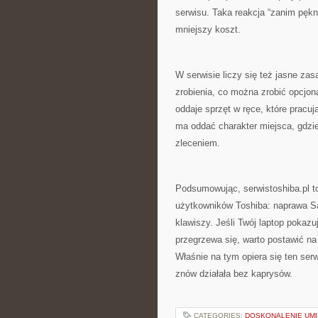
serwisu. Taka reakcja “zanim pęk
mniejszy koszt.
W serwisie liczy się też jasne zas
zrobienia, co można zrobić opcjona
oddaje sprzęt w ręce, które pracu
ma oddać charakter miejsca, gdzi
zleceniem.
Podsumowując, serwistoshiba.pl t
użytkowników Toshiba: naprawa Sa
klawiszy. Jeśli Twój laptop pokazu
przegrzewa się, warto postawić na
Właśnie na tym opiera się ten serw
znów działała bez kaprysów.
CATEGORIES:
DOSKONALENIE UMI