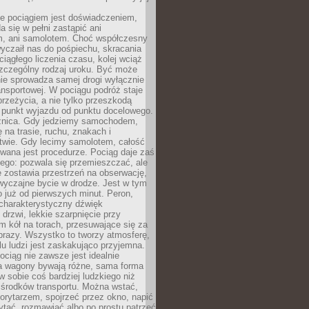
e pociągiem jest doświadczeniem,
a się w pełni zastąpić ani
 ani samolotem. Choć współczesny
yczaił nas do pośpiechu, skracania
ciągłego liczenia czasu, kolej wciąż
zczególny rodzaj uroku. Być może
nie sprowadza samej drogi wyłącznie
ransportowej. W pociągu podróż staje
przeżycia, a nie tylko przeszkodą
 punkt wyjazdu od punktu docelowego.
óżnica. Gdy jedziemy samochodem,
 na trasie, ruchu, znakach i
twie. Gdy lecimy samolotem, całość
wana jest procedurze. Pociąg daje zaś
ego: pozwala się przemieszczać, ale
 zostawia przestrzeń na obserwację,
wyczajne bycie w drodze. Jest w tym
 już od pierwszych minut. Peron,
 charakterystyczny dźwięk
rzwi, lekkie szarpnięcie przy
tm kół na torach, przesuwające się za
brazy. Wszystko to tworzy atmosferę,
elu ludzi jest zaskakująco przyjemna.
pociąg nie zawsze jest idealnie
 a wagony bywają różne, sama forma
 sobie coś bardziej ludzkiego niż
 środków transportu. Można wstać,
korytarzem, spojrzeć przez okno, napić
ytać, rozmawiać albo po prostu patrzeć