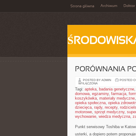
Archiwum
Doktor
Strona główna
ŚRODOWISK
PORÓWNANIA PO
POSTED BY ADMIN
POSTED ON
WYŁĄCZONA
Tagi:
apteka
,
badania genetyczne
domowa
,
egzaminy
,
farmacja
,
form
koszykówka
,
materiały medyczne
opieka społeczna
,
opieka zdrowot
dziecięca
,
rajdy
,
recepty
,
rodziciel
motorowe
,
sprzęt medyczny
,
supe
wychowanie
,
wiedza medyczna
,
z
Punkt serwisowy Toshiba w Katowi
usterki, a dopiero potem proponuj