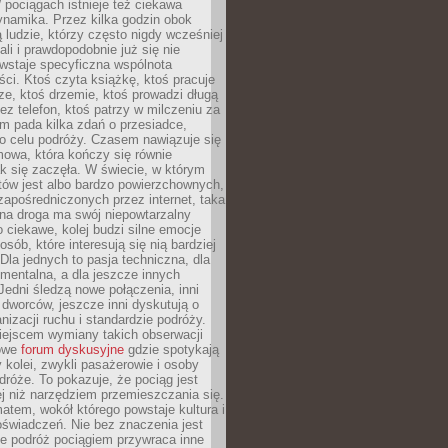
pociągach istnieje też ciekawa
ynamika. Przez kilka godzin obok
ą ludzie, którzy często nigdy wcześniej
ali i prawdopodobnie już się nie
wstaje specyficzna wspólnota
i. Ktoś czyta książkę, ktoś pracuje
e, ktoś drzemie, ktoś prowadzi długą
z telefon, ktoś patrzy w milczeniu za
m pada kilka zdań o przesiadce,
o celu podróży. Czasem nawiązuje się
owa, która kończy się równie
jak się zaczęła. W świecie, w którym
tów jest albo bardzo powierzchownych,
zapośredniczonych przez internet, taka
na droga ma swój niepowtarzalny
o ciekawe, kolej budzi silne emocje
sób, które interesują się nią bardziej
la jednych to pasja techniczna, dla
mentalna, a dla jeszcze innych
Jedni śledzą nowe połączenia, inni
i i dworców, jeszcze inni dyskutują o
anizacji ruchu i standardzie podróży.
iejscem wymiany takich obserwacji
towe
forum dyskusyjne
gdzie spotykają
y kolei, zwykli pasażerowie i osoby
dróże. To pokazuje, że pociąg jest
j niż narzędziem przemieszczania się.
matem, wokół którego powstaje kultura i
świadczeń. Nie bez znaczenia jest
że podróż pociągiem przywraca inne