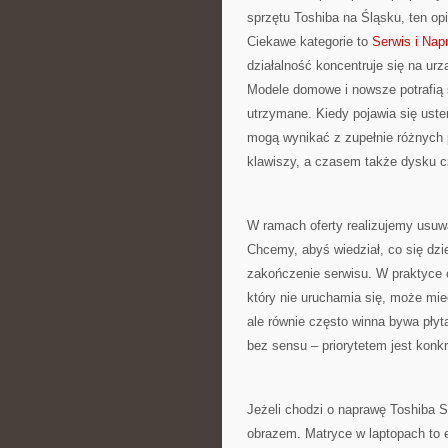
sprzętu Toshiba na Śląsku, ten op
Ciekawe kategorie to
Serwis i Nap
działalność koncentruje się na urz
Modele domowe i nowsze potrafią s
utrzymane. Kiedy pojawia się uste
mogą wynikać z zupełnie różnych p
klawiszy, a czasem także dysku c
W ramach oferty realizujemy usuwa
Chcemy, abyś wiedział, co się dzie
zakończenie serwisu. W praktyce 
który nie uruchamia się, może mie
ale równie często winna bywa płyt
bez sensu – priorytetem jest konkre
Jeżeli chodzi o naprawę Toshiba S
obrazem. Matryce w laptopach to e