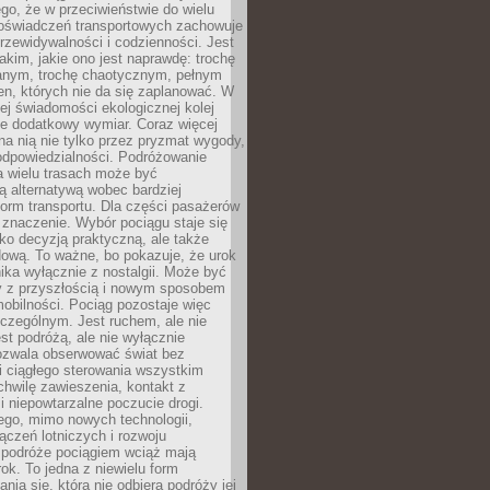
ego, że w przeciwieństwie do wielu
doświadczeń transportowych zachowuje
rzewidywalności i codzienności. Jest
takim, jakie ono jest naprawdę: trochę
nym, trochę chaotycznym, pełnym
n, których nie da się zaplanować. W
ej świadomości ekologicznej kolej
że dodatkowy wymiar. Coraz więcej
na nią nie tylko przez pryzmat wygody,
odpowiedzialności. Podróżowanie
a wielu trasach może być
ą alternatywą wobec bardziej
orm transportu. Dla części pasażerów
 znaczenie. Wybór pociągu staje się
lko decyzją praktyczną, ale także
dową. To ważne, bo pokazuje, że urok
nika wyłącznie z nostalgii. Może być
y z przyszłością i nowym sposobem
obilności. Pociąg pozostaje więc
czególnym. Jest ruchem, ale nie
t podróżą, ale nie wyłącznie
Pozwala obserwować świat bez
i ciągłego sterowania wszystkim
chwilę zawieszenia, kontakt z
i niepowtarzalne poczucie drogi.
ego, mimo nowych technologii,
ączeń lotniczych i rozwoju
, podróże pociągiem wciąż mają
ok. To jedna z niewielu form
nia się, która nie odbiera podróży jej