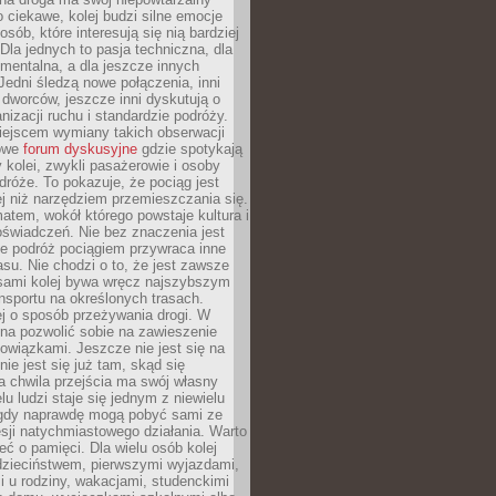
o ciekawe, kolej budzi silne emocje
sób, które interesują się nią bardziej
la jednych to pasja techniczna, dla
mentalna, a dla jeszcze innych
Jedni śledzą nowe połączenia, inni
i i dworców, jeszcze inni dyskutują o
anizacji ruchu i standardzie podróży.
iejscem wymiany takich obserwacji
towe
forum dyskusyjne
gdzie spotykają
y kolei, zwykli pasażerowie i osoby
dróże. To pokazuje, że pociąg jest
j niż narzędziem przemieszczania się.
matem, wokół którego powstaje kultura i
świadczeń. Nie bez znaczenia jest
że podróż pociągiem przywraca inne
su. Nie chodzi o to, że jest zawsze
asami kolej bywa wręcz najszybszym
nsportu na określonych trasach.
j o sposób przeżywania drogi. W
na pozwolić sobie na zawieszenie
wiązkami. Jeszcze nie jest się na
nie jest się już tam, skąd się
a chwila przejścia ma swój własny
lu ludzi staje się jednym z niewielu
dy naprawdę mogą pobyć sami ze
sji natychmiastowego działania. Warto
ć o pamięci. Dla wielu osób kolej
 dzieciństwem, pierwszymi wyjazdami,
 u rodziny, wakacjami, studenckimi