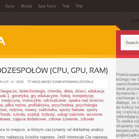
Tagi
Tagi
Dyżur
Myślał
Spis Treści
SUB
A
DZESPOŁÓW (CPU, GPU, RAM)
Podróżowani
którego nie d
PORÓWNANIA
 LUT - 6 - 2026
MOŻLIWOŚĆ KOMENTOWANIA
ZOSTAŁA
samochodem,
PODZESPOŁÓW
świat przyzw
(CPU,
,
biegacze
,
biotechnologia
,
choroby
,
dieta
,
dzieci
,
edukacja
GPU,
dystansów i 
uła 1
,
genetyka
,
gry edukacyjne
,
hokej
,
korepetycje
RAM)
,
zachowuje s
,
medycyna
,
motocykle
,
odchudzanie
,
opieka nad dziećmi
,
dlatego, że 
na
,
piłka nożna
,
profilaktyka
,
przychodnia
,
psychologia
do funkcji t
stwo
,
rodzina
,
rowery
,
siatkówka
,
sporty halowe
,
sporty
się częścią 
rfoods
,
szkoła
,
szpital
,
trybuny
,
usługi rodzinne
,
wczesne
oddzielającą
abawa
,
zajęcia dodatkowe
,
zdrowe żywienie
,
zdrowie
To wielka r
skupiamy się
ce to miejsce, w którym zaczynamy od dokładnej analizy
bezpieczeńs
podporządko
emy najlepszą ścieżkę naprawy. Jeśli interesuje Cię naprawa