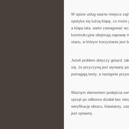
W opisie usług ważne miejsce zaj
spotyka się luźną klapę, co może 
a klapa lata, warto zareagować w
konstrukcyjne obejmują naprawę 
stanu, w którym korzystanie jest 
Jeżeli problem dotyczy gniazd, t
się, że przyczyną jest wyrwany po
pomagają testy, a następnie przyw
Ważnym elementem podejścia serw
sprzęt po odbiorze działał bez ni
weryfikację obrazu, klawiatury, zas
jest sprawny.