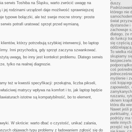
nia serwis Toshiba na Śląsku, warto zwrócić uwagę na
duszy.
Podróżowani
 i jej rodzinami urządzeń daje możliwość sprawniejszej
którego nie d
samochodem,
oje typowe bolączki, ale też swoje mocne strony: proste
świat przyzw
serwis potrafi uratować sprzęt przed wymianą.
dystansów i 
zachowuje s
dlatego, że 
do funkcji t
ientów, którzy potrzebują szybkiej interwencji, bo laptop
się częścią 
oddzielającą
 firmy. Inni przychodzą, gdy sprzęt zaczyna szwankować.
To wielka r
skupiamy się
żytą uwagą, bo inny jest kontekst problemu. Dlatego serwis
bezpieczeńs
ze, tylko na realnej diagnozie.
podporządko
coś pośredni
jednocześnie
myślenie i z
coś kojącego
y też w kwestii specyfikacji: przekątna, liczba pikseli,
zapowiedzi,
właściwej matrycy wpływa na komfort i to, jak laptop będzie
zamykanych d
ruszaniu, ry
lawiaturach istotne są kompatybilność, bo to element,
oknem krajo
która dla wi
Nawet jeśli 
punktualny,
podróży ma w
wiele innych
awyki. W skrócie: warto dbać o czystość, unikać zalania,
przejść się 
rwszych objawach typu problemy z ładowaniem zgłosić się do
się kawy, cz