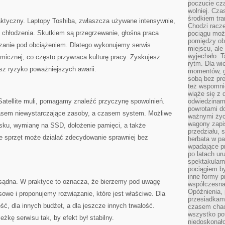
poczucie cza
wolniej. Cz
środkiem tra
filaktyczny. Laptopy Toshiba, zwłaszcza używane intensywnie,
Chodzi racze
e chłodzenia. Skutkiem są przegrzewanie, głośna praca
pociągu moż
pomiędzy obo
czanie pod obciążeniem. Dlatego wykonujemy serwis
miejscu, ale 
wyjechało. T
micznej, co często przywraca kulturę pracy. Zyskujesz
rytm. Dla wie
sz ryzyko poważniejszych awarii.
momentów, g
sobą bez pre
też wspomnie
wiąże się z
Satellite muli, pomagamy znaleźć przyczynę spowolnień.
odwiedzinami
powrotami d
sem niewystarczające zasoby, a czasem system. Możliwe
ważnymi życ
wagony zapi
ysku, wymianę na SSD, dołożenie pamięci, a także
przedziału, 
 sprzęt może działać zdecydowanie sprawniej bez
herbata w p
wpadające pr
po latach ur
spektakular
pociągiem by
inne formy p
sądna. W praktyce to oznacza, że bierzemy pod uwagę
współczesna 
Opóźnienia, 
sowe i proponujemy rozwiązanie, które jest właściwe. Dla
przesiadkam
ść, dla innych budżet, a dla jeszcze innych trwałość.
czasem chao
wszystko pot
kę serwisu tak, by efekt był stabilny.
niedoskonało