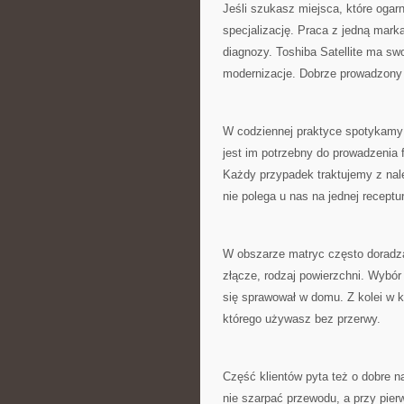
Jeśli szukasz miejsca, które ogar
specjalizację. Praca z jedną marką
diagnozy. Toshiba Satellite ma sw
modernizacje. Dobrze prowadzony 
W codziennej praktyce spotykamy kl
jest im potrzebny do prowadzenia
Każdy przypadek traktujemy z nale
nie polega u nas na jednej receptur
W obszarze matryc często doradzam
złącze, rodzaj powierzchni. Wybór 
się sprawował w domu. Z kolei w k
którego używasz bez przerwy.
Część klientów pyta też o dobre n
nie szarpać przewodu, a przy pie