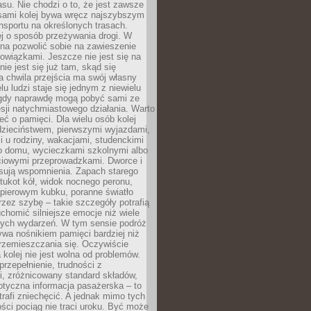
su. Nie chodzi o to, że jest zawsze
asami kolej bywa wręcz najszybszym
nsportu na określonych trasach.
j o sposób przeżywania drogi. W
na pozwolić sobie na zawieszenie
wiązkami. Jeszcze nie jest się na
nie jest się już tam, skąd się
a chwila przejścia ma swój własny
lu ludzi staje się jednym z niewielu
dy naprawdę mogą pobyć sami ze
sji natychmiastowego działania. Warto
ć o pamięci. Dla wielu osób kolej
 dzieciństwem, pierwszymi wyjazdami,
 u rodziny, wakacjami, studenckimi
o domu, wycieczkami szkolnymi albo
iowymi przeprowadzkami. Dworce i
sują wspomnienia. Zapach starego
stukot kół, widok nocnego peronu,
apierowym kubku, poranne światło
zez szybę – takie szczegóły potrafią
uchomić silniejsze emocje niż wiele
nych wydarzeń. W tym sensie podróż
wa nośnikiem pamięci bardziej niż
rzemieszczania się. Oczywiście
kolej nie jest wolna od problemów.
przepełnienie, trudności z
i, zróżnicowany standard składów,
tyczna informacja pasażerska – to
rafi zniechęcić. A jednak mimo tych
ści pociąg nie traci uroku. Być może