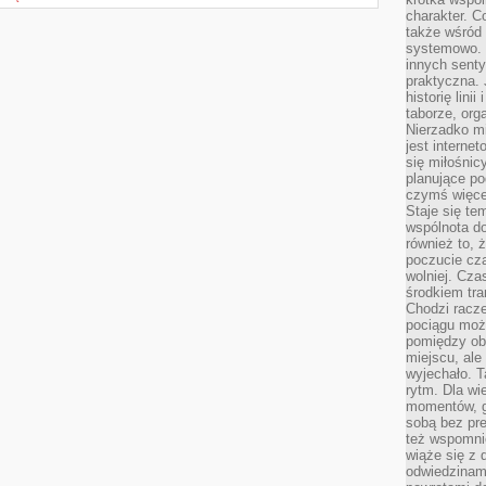
charakter. C
także wśród o
systemowo. D
innych senty
praktyczna. 
historię lini
taborze, org
Nierzadko m
jest interne
się miłośnic
planujące po
czymś więce
Staje się te
wspólnota do
również to, 
poczucie cza
wolniej. Cz
środkiem tra
Chodzi racze
pociągu moż
pomiędzy obo
miejscu, ale 
wyjechało. T
rytm. Dla wie
momentów, g
sobą bez pre
też wspomnie
wiąże się z
odwiedzinami