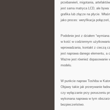
przebarwień, migotania, artefaktó
jest sama matryca LCD, ale bywa
grafika lub złącze na płycie. Wła
jako proces: weryfikacja połączeń
Podobnie jest z działem “wymiana 
w kość w codziennym użytkowaniu.
wprowadzania, kontakt z cieczą 
jest naprawa danego elementu, a c
Ważne jest również dopasowanie w
modelu.
W punkcie napraw Toshiba w Katow
Objawy takie jak przerywanie łado
czy wyłączanie przy poruszeniu 
wykonana naprawa w tym obszarze t
bezpieczeństwo.