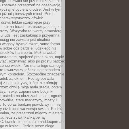
ego: pozwala się przemieszczać, ale
 zostawia przestrzeń na obserwację,
wyczajne bycie w drodze. Jest w tym
 już od pierwszych minut. Peron,
 charakterystyczny dźwięk
rzwi, lekkie szarpnięcie przy
tm kół na torach, przesuwające się za
brazy. Wszystko to tworzy atmosferę,
elu ludzi jest zaskakująco przyjemna.
pociąg nie zawsze jest idealnie
 a wagony bywają różne, sama forma
 sobie coś bardziej ludzkiego niż
 środków transportu. Można wstać,
korytarzem, spojrzeć przez okno, napić
ytać, rozmawiać albo po prostu patrzeć
ce się widoki. Nie ma tu tego samego
tóre towarzyszy jeździe samochodem
owym kontrolom. Szczególne znaczenie
widok za oknem. Pociąg pozwala
j z perspektywy, której nie oferują
Przez chwilę miga mała stacja, potem
lasy, rzekę, zapomniane budynki
, osiedla na obrzeżach miast, ogrody
odwórka, stare magazyny, mosty i
. To obraz bardziej prawdziwy i mniej
 niż folderowa wersja świata. Podróż
omina, że przestrzeń między miastami
tką, lecz żywą tkanką pełną
Człowiek nie przelatuje nad krajem ani
 go w izolacji. Jedzie przez niego