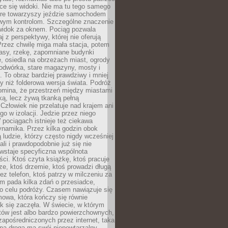
ce się widoki. Nie ma tu tego samego
tóre towarzyszy jeździe samochodem
owym kontrolom. Szczególne znaczenie
widok za oknem. Pociąg pozwala
j z perspektywy, której nie oferują
Przez chwilę miga mała stacja, potem
lasy, rzekę, zapomniane budynki
, osiedla na obrzeżach miast, ogrody
odwórka, stare magazyny, mosty i
. To obraz bardziej prawdziwy i mniej
 niż folderowa wersja świata. Podróż
omina, że przestrzeń między miastami
tką, lecz żywą tkanką pełną
Człowiek nie przelatuje nad krajem ani
 go w izolacji. Jedzie przez niego
pociągach istnieje też ciekawa
ynamika. Przez kilka godzin obok
ą ludzie, którzy często nigdy wcześniej
ali i prawdopodobnie już się nie
wstaje specyficzna wspólnota
i. Ktoś czyta książkę, ktoś pracuje
e, ktoś drzemie, ktoś prowadzi długą
z telefon, ktoś patrzy w milczeniu za
m pada kilka zdań o przesiadce,
o celu podróży. Czasem nawiązuje się
owa, która kończy się równie
jak się zaczęła. W świecie, w którym
tów jest albo bardzo powierzchownych,
zapośredniczonych przez internet, taka
na droga ma swój niepowtarzalny