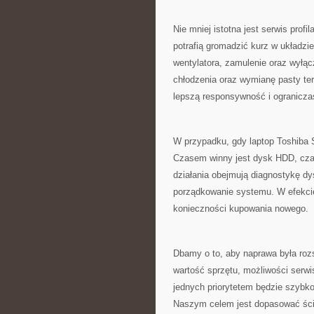
Nie mniej istotna jest serwis pro
potrafią gromadzić kurz w układzi
wentylatora, zamulenie oraz wyłą
chłodzenia oraz wymianę pasty ter
lepszą responsywność i ogranicza
W przypadku, gdy laptop Toshiba 
Czasem winny jest dysk HDD, cza
działania obejmują diagnostykę d
porządkowanie systemu. W efekcie
konieczności kupowania nowego.
Dbamy o to, aby naprawa była roz
wartość sprzętu, możliwości serwi
jednych priorytetem będzie szybko
Naszym celem jest dopasować ścież