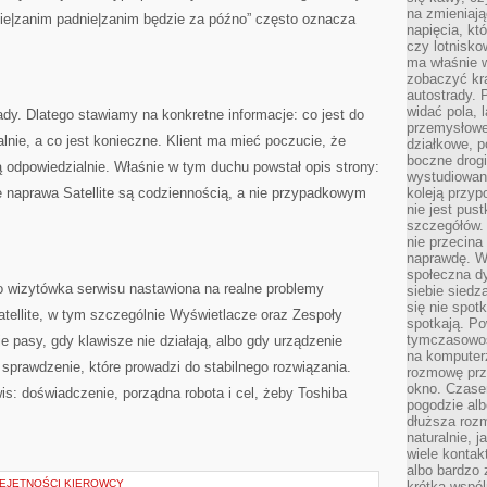
na zmieniają
nie|zanim padnie|zanim będzie za późno” często oznacza
napięcia, k
czy lotnisk
ma właśnie 
zobaczyć kra
autostrady. 
widać pola, 
ady. Dlatego stawiamy na konkretne informacje: co jest do
przemysłowe
lnie, a co jest konieczne. Klient ma mieć poczucie, że
działkowe, p
boczne drogi
ją odpowiedzialnie. Właśnie w tym duchu powstał opis strony:
wystudiowany
e naprawa Satellite są codziennością, a nie przypadkowym
koleją przyp
nie jest pus
szczegółów. 
nie przecina
naprawdę. W 
społeczna d
o wizytówka serwisu nastawiona na realne problemy
siebie siedz
się nie spotk
tellite, w tym szczególnie Wyświetlacze oraz Zespoły
spotkają. Po
tymczasowośc
je pasy, gdy klawisze nie działają, albo gdy urządzenie
na komputerz
 sprawdzenie, które prowadzi do stabilnego rozwiązania.
rozmowę prze
okno. Czase
is: doświadczenie, porządna robota i cel, żeby Toshiba
pogodzie alb
dłuższa rozm
naturalnie, 
wiele kontak
albo bardzo 
EJĘTNOŚCI KIEROWCY
krótka wspól