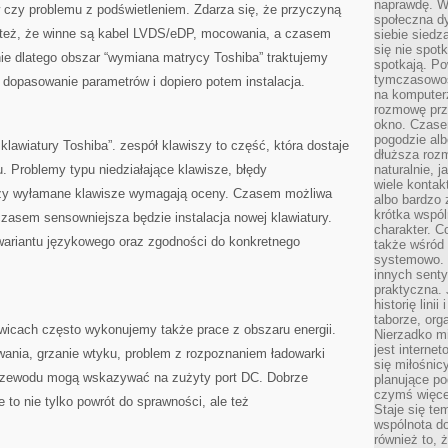
naprawdę. W 
w czy problemu z podświetleniem. Zdarza się, że przyczyną
społeczna d
 też, że winne są kabel LVDS/eDP, mocowania, a czasem
siebie siedz
się nie spotk
śnie dlatego obszar “wymiana matrycy Toshiba” traktujemy
spotkają. Po
tymczasowośc
, dopasowanie parametrów i dopiero potem instalacja.
na komputerz
rozmowę prze
okno. Czase
pogodzie alb
klawiatury Toshiba”. zespół klawiszy to część, która dostaje
dłuższa rozm
 Problemy typu niedziałające klawisze, błędy
naturalnie, 
wiele kontak
czy wyłamane klawisze wymagają oceny. Czasem możliwa
albo bardzo 
krótka wspól
zasem sensowniejsza będzie instalacja nowej klawiatury.
charakter. C
ariantu językowego oraz zgodności do konkretnego
także wśród o
systemowo. D
innych senty
praktyczna. 
historię lini
taborze, org
icach często wykonujemy także prace z obszaru energii.
Nierzadko m
jest interne
wania, grzanie wtyku, problem z rozpoznaniem ładowarki
się miłośnic
przewodu mogą wskazywać na zużyty port DC. Dobrze
planujące po
czymś więce
o nie tylko powrót do sprawności, ale też
Staje się te
wspólnota do
również to, 