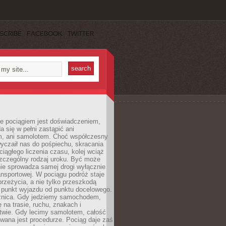
SCRIBE
FACEBOOK
TWITTER
e pociągiem jest doświadczeniem,
a się w pełni zastąpić ani
 ani samolotem. Choć współczesny
yczaił nas do pośpiechu, skracania
ciągłego liczenia czasu, kolej wciąż
zczególny rodzaj uroku. Być może
nie sprowadza samej drogi wyłącznie
ransportowej. W pociągu podróż staje
przeżycia, a nie tylko przeszkodą
 punkt wyjazdu od punktu docelowego.
óżnica. Gdy jedziemy samochodem,
 na trasie, ruchu, znakach i
twie. Gdy lecimy samolotem, całość
wana jest procedurze. Pociąg daje zaś